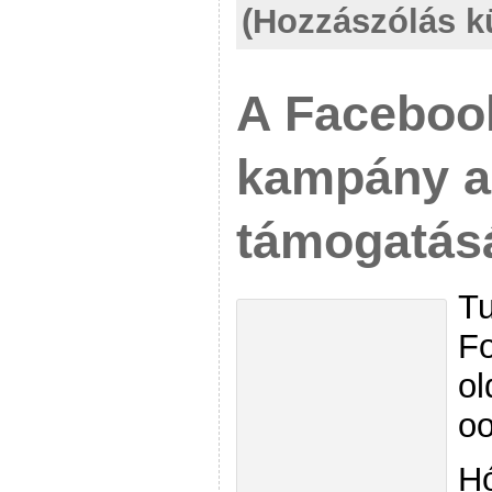
(Hozzászólás k
A Facebook
kampány a
támogatás
Tu
Fo
o
o
Hó