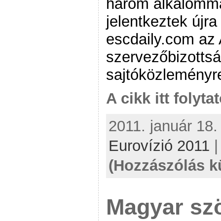
három alkalomma
jelentkeztek újra
escdaily.com az
szervezőbizotts
sajtóközleményr
A cikk itt folyta
2011. január 18.
Eurovízió 2011
(Hozzászólás k
Magyar szö