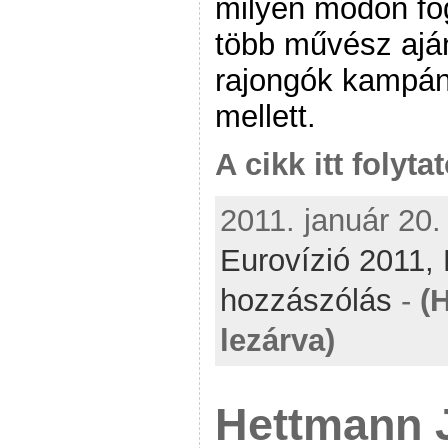
milyen módon fog
több művész aján
rajongók kampán
mellett.
A cikk itt folyta
2011. január 20.
Eurovízió 2011,
hozzászólás
-
(
lezárva)
Hettmann J