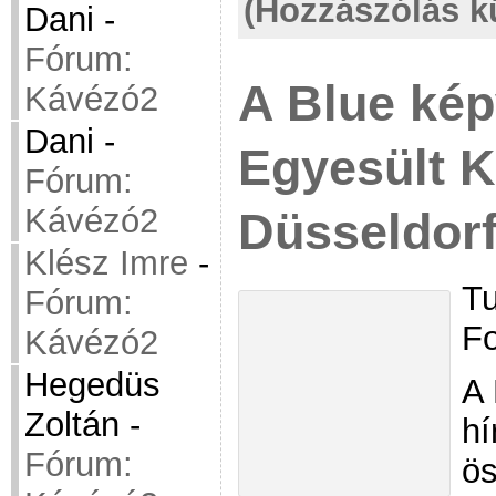
(Hozzászólás k
Dani
-
Fórum:
A Blue kép
Kávézó2
Dani
-
Egyesült K
Fórum:
Kávézó2
Düsseldor
Klész Imre
-
Tu
Fórum:
Fo
Kávézó2
Hegedüs
A 
Zoltán
-
hí
Fórum:
ös