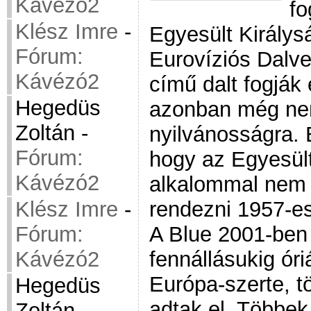
Kávézó2
fo
Klész Imre
-
Egyesült Királys
Fórum:
Eurovíziós Dalve
Kávézó2
című dalt fogják
Hegedüs
azonban még ne
Zoltán
-
nyilvánosságra. E
Fórum:
hogy az Egyesült
Kávézó2
alkalommal nem 
Klész Imre
-
rendezni 1957-es
Fórum:
A Blue 2001-ben 
Kávézó2
fennállásukig óri
Európa-szerte, t
Hegedüs
adtak el. Többek
Zoltán
-