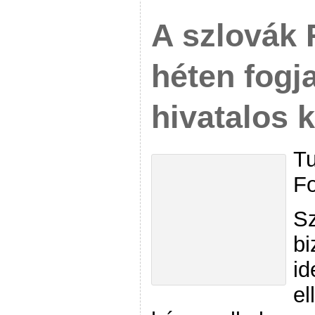
A szlovák
héten fogj
hivatalos 
Tu
Fo
Sz
bi
id
el