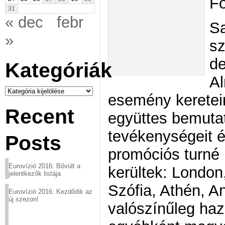
Fo
31
« dec
febr
Sa
»
sz
de
Kategóriák
A
Kategóriák
esemény keretein
Recent
együttes bemutat
tevékenységeit és
Posts
promóciós turné 
Eurovízió 2016: Bővült a
kerültek: London
jelentkezők listája
Szófia, Athén, A
Eurovízió 2016: Kezdődik az
új szezon!
valószínűleg haz