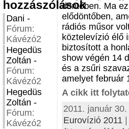
hozzászólások
döntőben. Ma ez 
elődöntőben, am
Dani
-
rádiós műsor vol
Fórum:
köztelevízió élő 
Kávézó2
biztosított a hon
Hegedüs
show végén 14 da
Zoltán
-
és a zsűri szava
Fórum:
amelyet február
Kávézó2
Hegedüs
A cikk itt folyta
Zoltán
-
2011. január 30.
Fórum:
Eurovízió 2011
Kávézó2