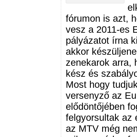
el
fórumon is azt, 
vesz a 2011-es E
pályázatot írna k
akkor készüljene
zenekarok arra, 
kész és szabályo
Most hogy tudju
versenyző az Eur
elődöntőjében fo
felgyorsultak az
az MTV még nem 