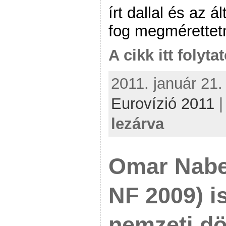
írt dallal és az á
fog megmérettetn
A cikk itt folyta
2011. január 21.
Eurovízió 2011
lezárva
Omar Nabe
NF 2009) i
nemzeti d