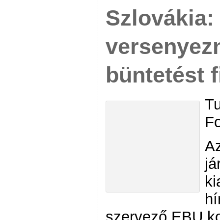
Szlovákia:
versenyezn
büntetést f
Tu
Fo
Az
já
ki
hí
szervező EBU ko