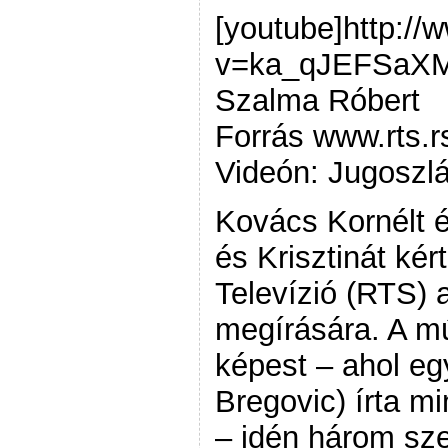
[youtube]http:/
v=ka_qJEFSaXM[
Szalma Róbert
Forrás www.rts.r
Videón: Jugoszl
Kovács Kornélt é
és Krisztinát kér
Televízió (RTS) 
megírására. A mú
képest – ahol eg
Bregovic) írta m
– idén három sze