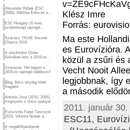
v=ZE9cFHcKaVg[
helyed!
Alexander Rybak (ESC
Klész Imre
2009), Miklósa Erika és a
Virtuózok tehetségkutató
sztárjai a Margitszigeten
Forrás: eurovisio
ESC Hungary 10 éves
születésnapi rajongói
találkozó
Ma este Hollandia
Szavazz: OGAE Second
Chance 2015
es Eurovízióra. 
A stockholmi Globe
közül a zsűri és
Arénában lesz a 2016-os
Eurovízió
Vecht Nooit Allee
Szavazás: Hol legyen a
2015-ös rajongói találkozó?
legjobbnak, így e
Blog: Bécs tényleg kitett
magáért
a második elődön
Antonio José (JESC 2005)
megnyerte a Voice spanyol
2011. január 30.
verzióját
Eurovíziós Fiatal Táncosok
ESC11,
Eurovíz
2015: Viktoria Nowak a
győztes Lengyelországból
A megállíthatatlanok: