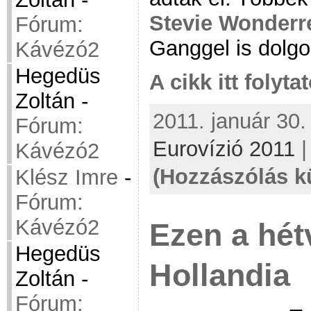
Stevie Wonderr
Fórum:
Ganggel is dolgo
Kávézó2
Hegedüs
A cikk itt folyta
Zoltán
-
2011. január 30.
Fórum:
Eurovízió 2011
Kávézó2
(Hozzászólás k
Klész Imre
-
Fórum:
Kávézó2
Ezen a hét
Hegedüs
Hollandia
Zoltán
-
Fórum: