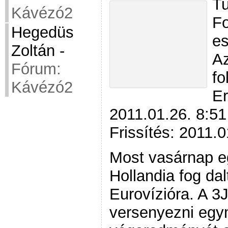
Tu
Kávézó2
Fo
Hegedüs
e
Zoltán
-
Az
Fórum:
fo
Kávézó2
Er
2011.01.26. 8:51
Frissítés: 2011.0
Most vasárnap e
Hollandia fog dal
Eurovízióra. A 3
versenyezni egy