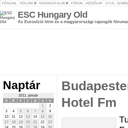
FŐOLDAL
RÓLUNK
RAJONGÓI KLUB
FÓRUM
KEZDŐLAP
GY.I.K., SZAB
ESC Hungary Old
Az Eurovízió hírei és a magyarországi rajongók fóruma
Naptár
Budapeste
2011. január
Hotel Fm
h
K
s
c
p
s
v
1
2
3
4
5
6
7
8
9
Tu
10
11
12
13
14
15
16
17
18
19
20
21
22
23
24
25
26
27
28
29
30