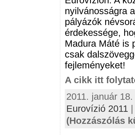
Eurovízión. A kö
nyilvánosságra a
pályázók névsorá
érdekessége, ho
Madura Máté is p
csak dalszövegge
fejleményeket!
A cikk itt folyta
2011. január 18.
Eurovízió 2011
(Hozzászólás k