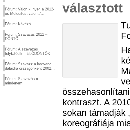
választott
Fórum: Vajon ki nyeri a 2012-
es Melodifestivalent?
(2012.03.10. 12:00-ig)
Tu
Fórum: Kávézó
Fo
Fórum: Szavazás 2011 –
DÖNTŐ
Ha
Fórum: A szavazás
folytatódik – ELŐDÖNTŐK
ké
Fórum: Szavazz a kedvenc
Ma
dalaidra országonként 2002
és 2011 között!
ve
Fórum: Szavazás a
mindenem!
összehasonlítani
kontraszt. A 201
sokan támadják 
koreográfiája mia