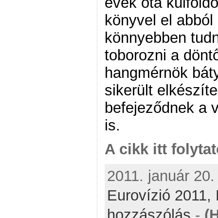
évek óta külföld
könyvel el abból
könnyebben tudn
toborozni a dönt
hangmérnök báty
sikerült elkészí
befejeződnek a v
is.
A cikk itt folyta
2011. január 20.
Eurovízió 2011,
hozzászólás
-
(