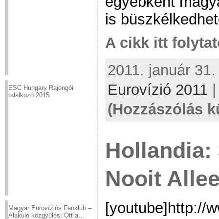
egyébként magya
is büszkélkedhe
A cikk itt folyta
2011. január 31.
Eurovízió 2011
ESC Hungary Rajongói
találkozó 2015
(Hozzászólás k
Hollandia:
Nooit Alle
[youtube]http:/
Magyar Eurovíziós Fanklub –
Alakuló közgyűlés: Ott a