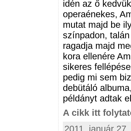
idén az ő kedvükb
operaénekes, Ama
mutat majd be ily
színpadon, talán
ragadja majd me
kora ellenére Am
sikeres fellépés
pedig mi sem biz
debütáló albuma
példányt adtak el
A cikk itt folyta
2011. január 27.