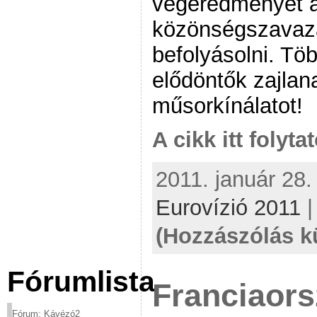
végeredményét a
közönségszavaz
befolyásolni. T
elődöntők zajlan
műsorkínálatot!
A cikk itt folyta
2011. január 28.
Eurovízió 2011
(Hozzászólás k
Fórumlista
Franciaors
Fórum: Kávézó2