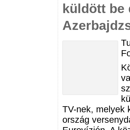
küldött be 
Azerbajdz
Tu
Fo
Kö
va
sz
kü
TV-nek, melyek k
ország versenyd