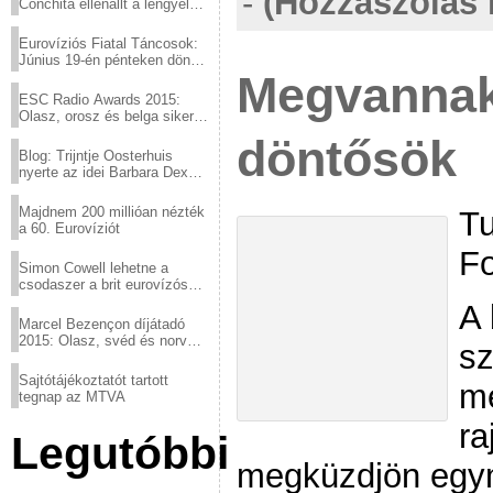
-
(Hozzászólás 
Conchita ellenállt a lengyel
konzervatív nyomásnak
Eurovíziós Fiatal Táncosok:
Június 19-én pénteken döntő
Megvannak
a sör fővárosából!
ESC Radio Awards 2015:
Olasz, orosz és belga siker,
a svédek kimaradtak
döntősök
Blog: Trijntje Oosterhuis
nyerte az idei Barbara Dex
díjat
Majdnem 200 millióan nézték
Tu
a 60. Eurovíziót
Fo
Simon Cowell lehetne a
csodaszer a brit eurovízós
kudarcok ellen
A 
Marcel Bezençon díjátadó
2015: Olasz, svéd és norvég
sz
győzelem
Sajtótájékoztatót tartott
me
tegnap az MTVA
ra
Legutóbbi
megküzdjön egy