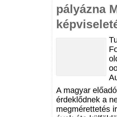
pályázna 
képviselet
Tu
Fo
o
o
A
A magyar előadó
érdeklődnek a n
megmérettetés ir