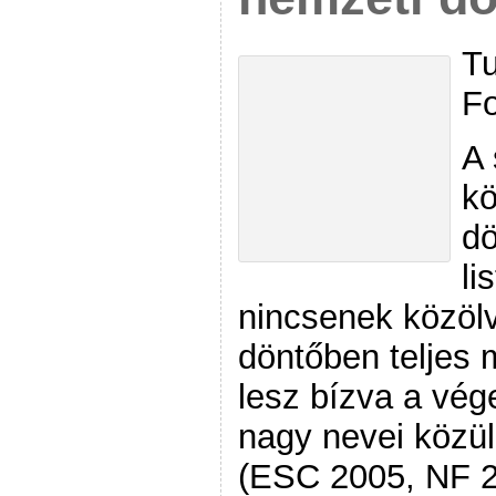
Tu
Fo
A 
kö
dö
li
nincsenek közölv
döntőben teljes
lesz bízva a vé
nagy nevei közü
(ESC 2005, NF 2