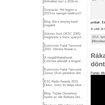
Arénában lesz a 2016-os
Eurovízió
Szavazás: Hol legyen a
2015-ös rajongói találkozó?
Blog: Bécs tényleg kitett
próbák. El
magáért
A cikk itt
Antonio José (JESC 2005)
2014. ápr
megnyerte a Voice spanyol
verzióját
(Hozzász
Eurovíziós Fiatal Táncosok
2015: Viktoria Nowak a
győztes Lengyelországból
Ráka
A megállíthatatlanok:
Conchita ellenállt a lengyel
dön
konzervatív nyomásnak
Eurovíziós Fiatal Táncosok:
Június 19-én pénteken döntő
Forrás: M
a sör fővárosából!
ESC Radio Awards 2015:
Olasz, orosz és belga siker,
a svédek kimaradtak
Blog: Trijntje Oosterhuis
nyerte az idei Barbara Dex
díjat