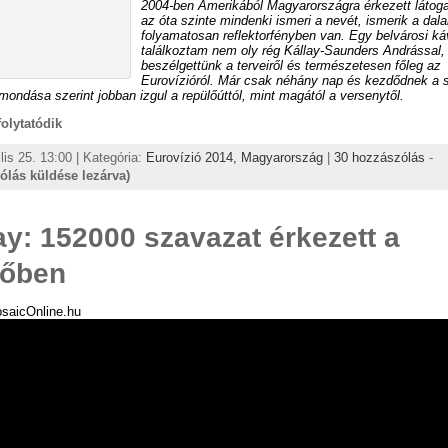
2004-ben Amerikából Magyarországra érkezett látog
az óta szinte mindenki ismeri a nevét, ismerik a dalai
folyamatosan reflektorfényben van. Egy belvárosi k
találkoztam nem oly rég Kállay-Saunders Andrással,
beszélgettünk a terveiről és természetesen főleg az
Eurovízióról. Már csak néhány nap és kezdődnek a 
mondása szerint jobban izgul a repülőúttól, mint magától a versenytől.
 folytatódik
ilis 25. 13:00 | Kategória:
Eurovízió 2014,
Magyarország
|
30 hozzászólás
-
ólás küldése lezárva)
y: 152000 szavazat érkezett a
tőben
osaicOnline.hu