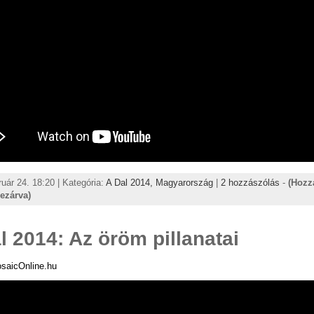
ruár 24. 18:20 | Kategória:
A Dal 2014,
Magyarország
|
2 hozzászólás
-
(Hozz
lezárva)
l 2014: Az öröm pillanatai
osaicOnline.hu