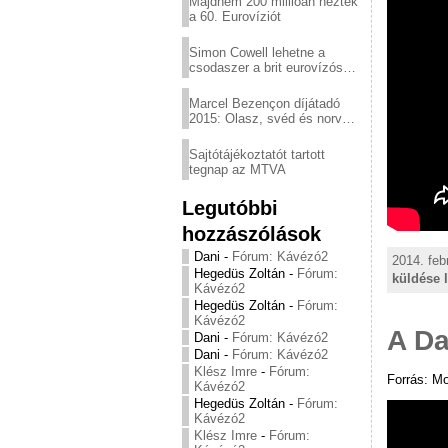
Majdnem 200 millióan nézték
a 60. Eurovíziót
Simon Cowell lehetne a
csodaszer a brit eurovízós
kudarcok ellen
Marcel Bezençon díjátadó
2015: Olasz, svéd és norvég
győzelem
Sajtótájékoztatót tartott
tegnap az MTVA
Legutóbbi
hozzászólások
Dani
-
Fórum: Kávézó2
2014. feb
Hegedüs Zoltán
-
Fórum:
küldése 
Kávézó2
Hegedüs Zoltán
-
Fórum:
Kávézó2
A Da
Dani
-
Fórum: Kávézó2
Dani
-
Fórum: Kávézó2
Klész Imre
-
Fórum:
Forrás: M
Kávézó2
Hegedüs Zoltán
-
Fórum:
Kávézó2
Klész Imre
-
Fórum: