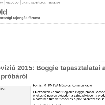
UM
KEZDŐLAP
GY.I.K., SZABÁLYOK
ENGLISH
ld
rországi rajongók fóruma
vízió 2015: Boggie tapasztalatai 
 próbáról
Forrás: MTI/MTVA Műsoros Kommunikáció
Elkezdődtek Csemer Boglárka Boggie próbái Bécsbe
énekesnő nagyon elégedett a színpadképpel, a produ
a háttérben futó vetítéssel és a profi szervezéssel is