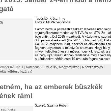
gató
Tudósító: Klész Imre
Forrás: MTVA Sajtóiroda
Három héttel a pályázati szakasz lezárása után végr
sajtótájékoztatót rendez az MTVA és az MTV Zrt., a
bejelentik a Dal 2015 mezőnyét. A közlemény szerint
300 pályázat érkezett (Dal 2014: több mint 400, Dal 
Dal 2012: majdnem 200), ezekből az előválogató zsűr
fog versenyeztetni a televíziós showban. Hogy hány 
milyen felépítésű lesz a műsor, hogy kik lesznek a z
és hogy újra tévéstúdióban rendezik-e meg a verseny
a kérdésekre hétfőn este 19 óra után fogunk választ 
ember 02. 20:11 | Kategória:
A Dal 2015,
Magyarország
|
6 hozzászólás
-
ólás küldése lezárva)
etném, ha az emberek büszkék
ének rám!
Szerző: Szalma Róbert