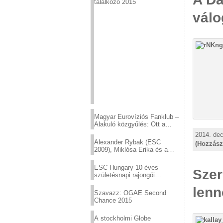
találkozó 2015
válo
Magyar Eurovíziós Fanklub –
Alakuló közgyűlés: Ott a
helyed!
2014. dec
Alexander Rybak (ESC
(Hozzász
2009), Miklósa Erika és a
Virtuózok tehetségkutató
sztárjai a Margitszigeten
ESC Hungary 10 éves
Szer
születésnapi rajongói
találkozó
lenn
Szavazz: OGAE Second
Chance 2015
A stockholmi Globe