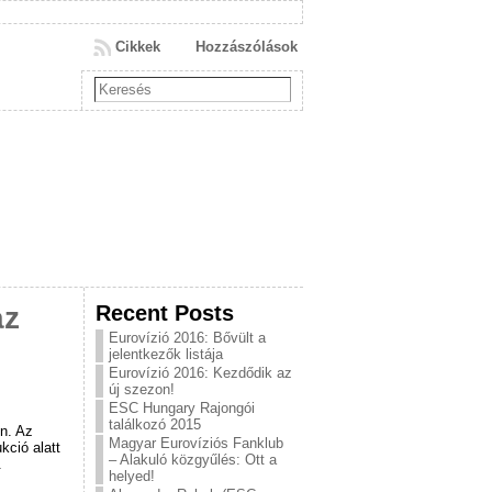
Cikkek
Hozzászólások
Recent Posts
az
Eurovízió 2016: Bővült a
jelentkezők listája
Eurovízió 2016: Kezdődik az
új szezon!
ESC Hungary Rajongói
találkozó 2015
n. Az
Magyar Eurovíziós Fanklub
kció alatt
– Alakuló közgyűlés: Ott a
.
helyed!