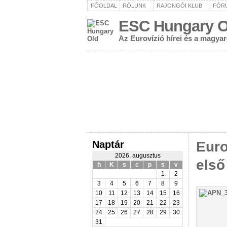
FŐOLDAL
RÓLUNK
RAJONGÓI KLUB
FÓR
ESC Hungary O
Az Eurovízió hírei és a magya
Naptár
Euro
2026. augusztus
első
h
K
s
c
p
s
v
1
2
3
4
5
6
7
8
9
10
11
12
13
14
15
16
17
18
19
20
21
22
23
24
25
26
27
28
29
30
31