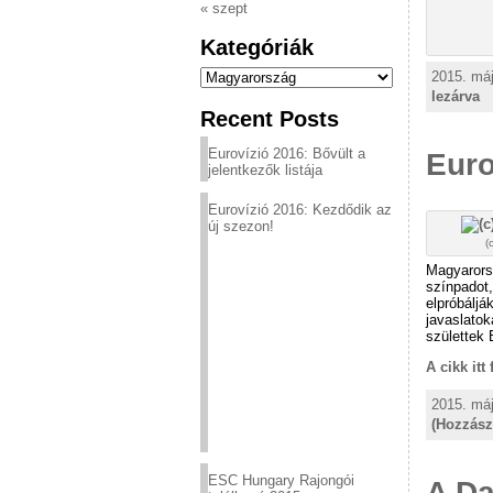
« szept
Kategóriák
Kategóriák
2015. máj
lezárva
Recent Posts
Eurovízió 2016: Bővült a
Euro
jelentkezők listája
Eurovízió 2016: Kezdődik az
új szezon!
(
Magyarorsz
színpadot
elpróbáljá
javaslatok
születtek 
A cikk itt
2015. máj
(Hozzász
ESC Hungary Rajongói
A Da