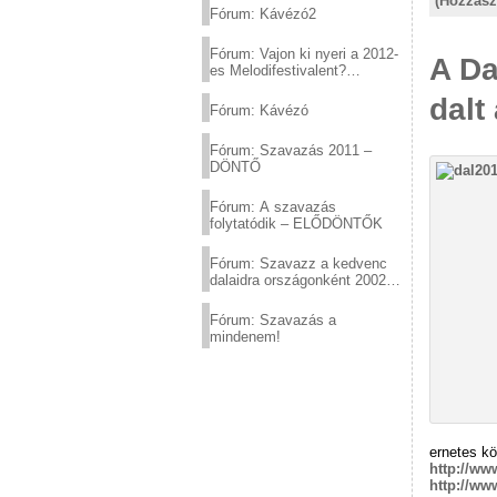
(Hozzász
Fórum: Kávézó2
Fórum: Vajon ki nyeri a 2012-
A Da
es Melodifestivalent?
(2012.03.10. 12:00-ig)
dalt
Fórum: Kávézó
Fórum: Szavazás 2011 –
DÖNTŐ
Fórum: A szavazás
folytatódik – ELŐDÖNTŐK
Fórum: Szavazz a kedvenc
dalaidra országonként 2002
és 2011 között!
Fórum: Szavazás a
mindenem!
ernetes kö
http://ww
http://ww