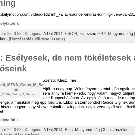
ning
.dailymotion.com/video/x1d2rmh_kallay-saunder-andras-running-live-a-dal-201
 folytatódik
ruár 23. 3:55 | Kategória:
A Dal 2014,
ESC14,
Eurovízió 2014,
Magyarország
lás
-
(Hozzászólás küldése lezárva)
: Esélyesek, de nem tökéletesek 
őseink
Szerző: Klész Imre
Eljött a nagy nap. Véleményem szerint idén egyik pr
sem annyira kiemelkedő, hogy valami nagyot tudjunk
dit_MTVA_Galos_M_Samu
vele Koppenhágában. Az egyiknél jó a dal de a színp
yenge, a másiknál meg épp fordítva. Ebből a szempontból Radics Giginek ad
, hiszen nagyon nagy show-t csinált a színpadon, egyik versenyző sem közel
et.
 folytatódik
ruár 22. 0:05 | Kategória:
A Dal 2014,
Blog,
Magyarország
|
3 hozzászólás
-