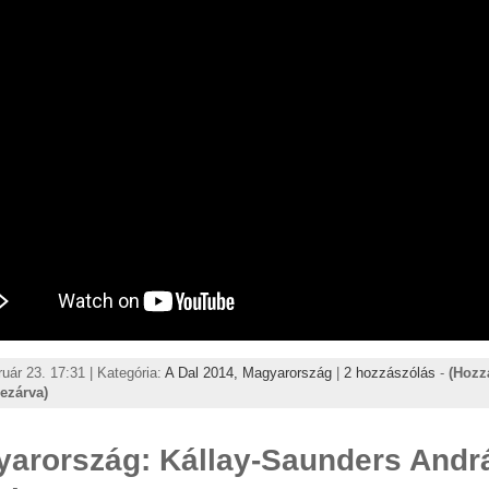
ruár 23. 17:31 | Kategória:
A Dal 2014,
Magyarország
|
2 hozzászólás
-
(Hozz
lezárva)
arország: Kállay-Saunders Andr