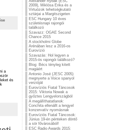
Alexander Rybak (ESC
2009), Miklósa Erika és a
Virtuózok tehetségkutató
sztárjai a Margitszigeten
ESC Hungary 10 éves
ése
születésnapi rajongói
találkozó
Szavazz: OGAE Second
Chance 2015
A stockholmi Globe
Arénában lesz a 2016-os
Eurovízió
Szavazás: Hol legyen a
2015-ös rajongói találkozó?
Blog: Bécs tényleg kitett
magáért
ni a
Antonio José (JESC 2005)
bször
megnyerte a Voice spanyol
leket és
verzióját
ok
Eurovíziós Fiatal Táncosok
2015: Viktoria Nowak a
győztes Lengyelországból
A megállíthatatlanok:
Conchita ellenállt a lengyel
konzervatív nyomásnak
Eurovíziós Fiatal Táncosok:
Június 19-én pénteken döntő
a sör fővárosából!
eti
ESC Radio Awards 2015: