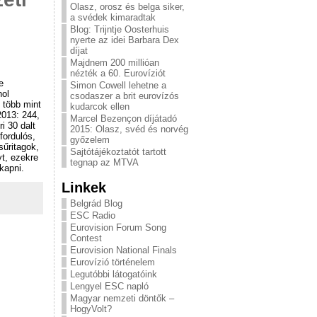
Olasz, orosz és belga siker,
a svédek kimaradtak
Blog: Trijntje Oosterhuis
nyerte az idei Barbara Dex
díjat
Majdnem 200 millióan
nézték a 60. Eurovíziót
e
Simon Cowell lehetne a
hol
csodaszer a brit eurovízós
 több mint
kudarcok ellen
2013: 244,
Marcel Bezençon díjátadó
i 30 dalt
2015: Olasz, svéd és norvég
fordulós,
győzelem
sűritagok,
Sajtótájékoztatót tartott
t, ezekre
tegnap az MTVA
kapni.
Linkek
Belgrád Blog
ESC Radio
Eurovision Forum Song
Contest
Eurovision National Finals
Eurovízió történelem
Legutóbbi látogatóink
Lengyel ESC napló
Magyar nemzeti döntők –
HogyVolt?