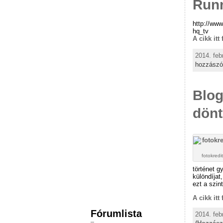
Run
http://www
hq_tv
A cikk itt
2014. feb
hozzászó
Blog
dönt
fotokre
történet g
különdíjat
ezt a szint
A cikk itt
Fórumlista
2014. feb