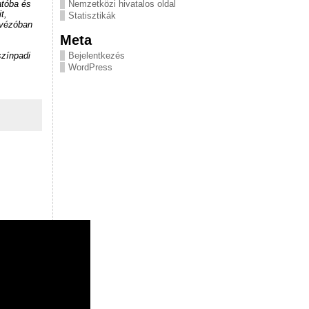
atóba és
Nemzetközi hivatalos oldal
t,
Statisztikák
ávézóban
Meta
színpadi
Bejelentkezés
WordPress