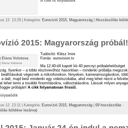
A cikk itt folytatódik
us 13. 13:29 | Kategória:
Eurovízió 2015,
Magyarország
|
Hozzászólás küld
vízió 2015: Magyarország próbál!
Tudósító: Klész Imre
Forrás: eurovision.tv
c) Elena Volotova
Ma 12:40-től kapott kb 40 percnyi próbalehetőséget
ág. Ilyenkor – a többi résztvevőhöz hasonlóan – mindenki próbálja megszok
, beállításokat végeznek a mikrofonokon, fényeken, kameramozgásokon, töb
k a dalt, majd beül mindenki egy videószobába, ahol meg lehet nézni a felvéte
at lehet tenni a további finomításokra, változtatásokra. Lássuk milyen anyag
Boggie próbáján!
A cikk folyamatosan frissül.
 folytatódik
us 12. 13:11 | Kategória:
Eurovízió 2015,
Magyarország
|
69 hozzászólás
-
ólás küldése lezárva)
l 2015: Január 24-én indul a nemz