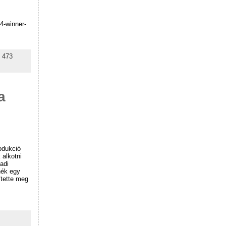
4-winner-
|
473
a
odukció
 alkotni
adi
nék egy
ítette meg