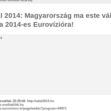
ólás küldése lezárva)
l 2014: Magyarország ma este vá
 a 2014-es Eurovízióra!
zvetítés 20:20-től:
http://adal2014.hu
w.mediaklikk.hu
w.eurovision.tv/page/webtv?program=94973