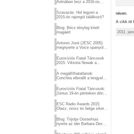
Arénában lesz a 2016-os
Eurovízió
Szavazás: Hol legyen a
néven.
2015-ös rajongói találkozó?
A cikk itt
Blog: Bécs tényleg kitett
2011. jan
magáért
Antonio José (JESC 2005)
megnyerte a Voice spanyol
verzióját
Eurovíziós Fiatal Táncosok
2015: Viktoria Nowak a
győztes Lengyelországból
A megállíthatatlanok:
Conchita ellenállt a lengyel
konzervatív nyomásnak
Eurovíziós Fiatal Táncosok:
Június 19-én pénteken döntő
a sör fővárosából!
ESC Radio Awards 2015:
Olasz, orosz és belga siker,
a svédek kimaradtak
Blog: Trijntje Oosterhuis
nyerte az idei Barbara Dex
díjat