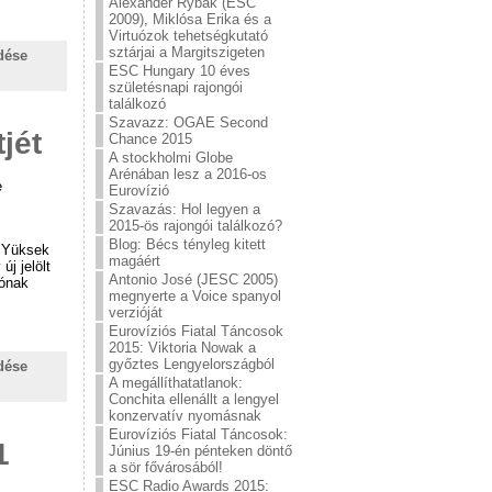
Alexander Rybak (ESC
2009), Miklósa Erika és a
Virtuózok tehetségkutató
sztárjai a Margitszigeten
dése
ESC Hungary 10 éves
születésnapi rajongói
találkozó
Szavazz: OGAE Second
jét
Chance 2015
A stockholmi Globe
Arénában lesz a 2016-os
e
Eurovízió
Szavazás: Hol legyen a
2015-ös rajongói találkozó?
Blog: Bécs tényleg kitett
b Yüksek
magáért
j jelölt
Antonio José (JESC 2005)
iónak
megnyerte a Voice spanyol
verzióját
Eurovíziós Fiatal Táncosok
2015: Viktoria Nowak a
győztes Lengyelországból
dése
A megállíthatatlanok:
Conchita ellenállt a lengyel
konzervatív nyomásnak
Eurovíziós Fiatal Táncosok:
1
Június 19-én pénteken döntő
a sör fővárosából!
ESC Radio Awards 2015: