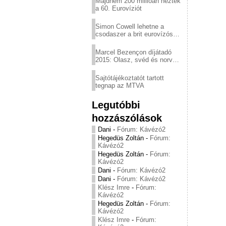
Majdnem 200 millióan nézték
a 60. Eurovíziót
Simon Cowell lehetne a
csodaszer a brit eurovízós
kudarcok ellen
Marcel Bezençon díjátadó
2015: Olasz, svéd és norvég
győzelem
Sajtótájékoztatót tartott
tegnap az MTVA
Legutóbbi
hozzászólások
Dani
-
Fórum: Kávézó2
Hegedüs Zoltán
-
Fórum:
Kávézó2
Hegedüs Zoltán
-
Fórum:
Kávézó2
Dani
-
Fórum: Kávézó2
Dani
-
Fórum: Kávézó2
Klész Imre
-
Fórum:
Kávézó2
Hegedüs Zoltán
-
Fórum:
Kávézó2
Klész Imre
-
Fórum: