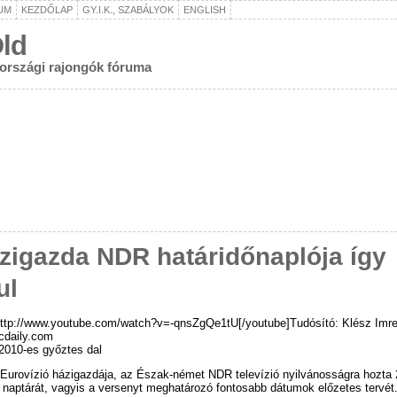
UM
KEZDŐLAP
GY.I.K., SZABÁLYOK
ENGLISH
ld
rországi rajongók fóruma
zigazda NDR határidőnaplója így
ul
http://www.youtube.com/watch?v=-qnsZgQe1tU[/youtube]Tudósító: Klész Imr
cdaily.com
2010-es győztes dal
 Eurovízió házigazdája, az Észak-német NDR televízió nyilvánosságra hozta
 naptárát, vagyis a versenyt meghatározó fontosabb dátumok előzetes tervét