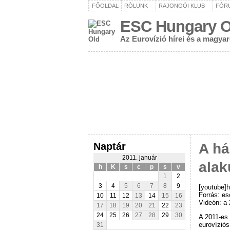
FŐOLDAL
RÓLUNK
RAJONGÓI KLUB
FÓR
ESC Hungary O
Az Eurovízió hírei és a magya
Naptár
A há
2011. január
alak
h
K
s
c
p
s
v
1
2
3
4
5
6
7
8
9
[youtube]
Forrás: es
10
11
12
13
14
15
16
Videón: a 
17
18
19
20
21
22
23
24
25
26
27
28
29
30
A 2011-es
eurovíziós
31