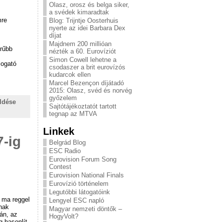
Olasz, orosz és belga siker,
a svédek kimaradtak
mre
Blog: Trijntje Oosterhuis
nyerte az idei Barbara Dex
díjat
Majdnem 200 millióan
erűbb
nézték a 60. Eurovíziót
Simon Cowell lehetne a
logató
csodaszer a brit eurovízós
kudarcok ellen
Marcel Bezençon díjátadó
2015: Olasz, svéd és norvég
győzelem
ldése
Sajtótájékoztatót tartott
tegnap az MTVA
Linkek
7-ig
Belgrád Blog
ESC Radio
Eurovision Forum Song
Contest
Eurovision National Finals
Eurovízió történelem
Legutóbbi látogatóink
 ma reggel
Lengyel ESC napló
nnak
Magyar nemzeti döntők –
ján, az
HogyVolt?
 hasonlít