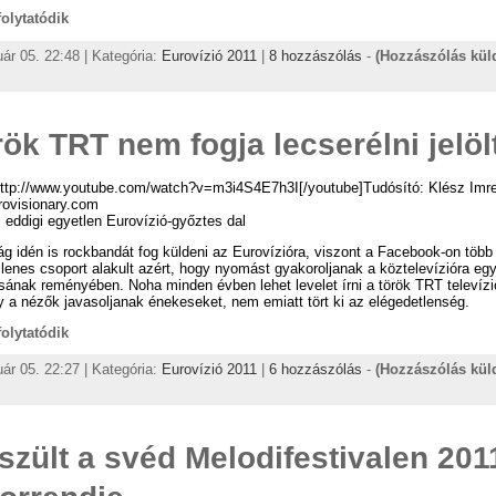
 folytatódik
uár 05. 22:48 | Kategória:
Eurovízió 2011
|
8 hozzászólás
-
(Hozzászólás kül
rök TRT nem fogja lecserélni jelölt
http://www.youtube.com/watch?v=m3i4S4E7h3I[/youtube]Tudósító: Klész Imr
rovisionary.com
 eddigi egyetlen Eurovízió-győztes dal
g idén is rockbandát fog küldeni az Eurovízióra, viszont a Facebook-on töb
lenes csoport alakult azért, hogy nyomást gyakoroljanak a köztelevízióra egy ú
sának reményében. Noha minden évben lehet levelet írni a török TRT televíz
y a nézők javasoljanak énekeseket, nem emiatt tört ki az elégedetlenség.
 folytatódik
uár 05. 22:27 | Kategória:
Eurovízió 2011
|
6 hozzászólás
-
(Hozzászólás kül
szült a svéd Melodifestivalen 201