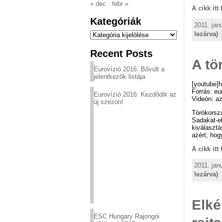
« dec
febr »
A cikk itt
Kategóriák
2011. jan
Kategóriák
lezárva)
Recent Posts
A tö
Eurovízió 2016: Bővült a
jelentkezők listája
[youtube]
Forrás: eu
Eurovízió 2016: Kezdődik az
Videón: az
új szezon!
Törökorszá
Sadakat-el
kiválasztá
azért, hog
A cikk itt
2011. jan
lezárva)
Elké
ESC Hungary Rajongói