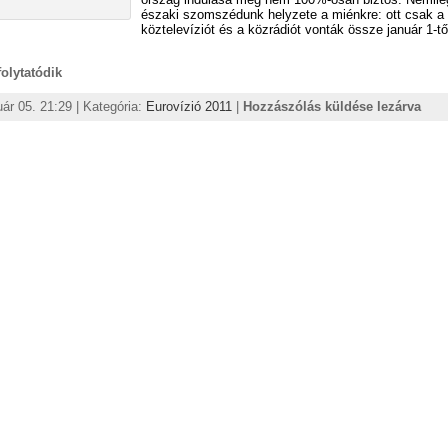
északi szomszédunk helyzete a miénkre: ott csak a
köztelevíziót és a közrádiót vonták össze január 1-t
 folytatódik
uár 05. 21:29 | Kategória:
Eurovízió 2011
|
Hozzászólás küldése lezárva