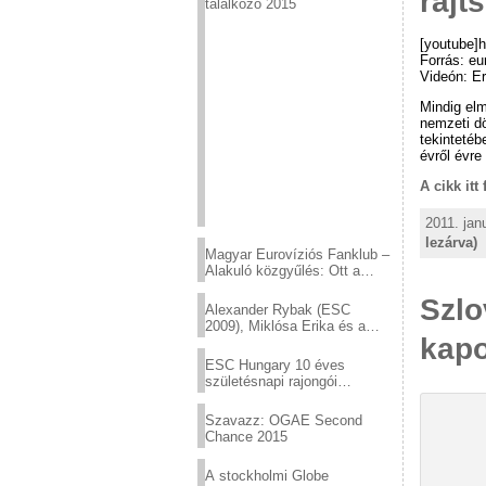
rajt
találkozó 2015
[youtube]
Forrás: eu
Videón: Er
Mindig elm
nemzeti d
tekintetéb
évről évre
A cikk itt
2011. jan
lezárva)
Magyar Eurovíziós Fanklub –
Alakuló közgyűlés: Ott a
helyed!
Szlo
Alexander Rybak (ESC
2009), Miklósa Erika és a
kapo
Virtuózok tehetségkutató
sztárjai a Margitszigeten
ESC Hungary 10 éves
születésnapi rajongói
találkozó
Szavazz: OGAE Second
Chance 2015
A stockholmi Globe