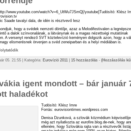
sorrendje
http://www.youtube.com/watch?v=6_UtWu7JSmQ[/youtube]Tudósító: Klész I
rovision.tv
ic Saade tavalyi dala, de idén is résztvevő lesz
ondjuk, hogy a svédek nemzeti döntője, azaz a Melodifestivalen a legnépsz
öntő a dalok színvonalának, a látványnak és a magas nézettségi mutatónak
en. A versenyt rendező SVT köztelevízió keményen dolgozik azon, hogy a vá
 nagy elismerésnek örvenjen a svéd zeneiparban és a helyi médiában is.
 folytatódik
uár 05. 21:55 | Kategória:
Eurovízió 2011
|
15 hozzászólás
-
(Hozzászólás kü
vákia igent mondott – bár január 
tt haladékot
Tudósító: Klész Imre
Forrás: eurovisiontimes.wordpress.com
Denisa Dzunková, a szlovák közmédium képviselője
még azt nyilatkozta az eurofire.blog.de-nek, hogy a
ellenére, hogy Szlovákia rajta van a résztvevők listá
ország indulása még nem 100%-osan biztos. Némileg