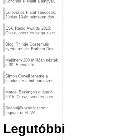
Conchita ellenállt a lengyel
konzervatív nyomásnak
Eurovíziós Fiatal Táncosok:
Június 19-én pénteken döntő
a sör fővárosából!
ESC Radio Awards 2015:
Olasz, orosz és belga siker,
a svédek kimaradtak
Blog: Trijntje Oosterhuis
nyerte az idei Barbara Dex
díjat
Majdnem 200 millióan nézték
a 60. Eurovíziót
Simon Cowell lehetne a
csodaszer a brit eurovízós
kudarcok ellen
Marcel Bezençon díjátadó
2015: Olasz, svéd és norvég
győzelem
Sajtótájékoztatót tartott
tegnap az MTVA
Legutóbbi