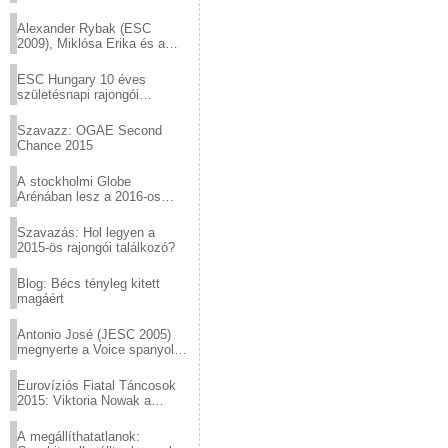
helyed!
Alexander Rybak (ESC
2009), Miklósa Erika és a
Virtuózok tehetségkutató
sztárjai a Margitszigeten
ESC Hungary 10 éves
születésnapi rajongói
találkozó
Szavazz: OGAE Second
Chance 2015
A stockholmi Globe
Arénában lesz a 2016-os
Eurovízió
Szavazás: Hol legyen a
2015-ös rajongói találkozó?
Blog: Bécs tényleg kitett
magáért
Antonio José (JESC 2005)
megnyerte a Voice spanyol
verzióját
Eurovíziós Fiatal Táncosok
2015: Viktoria Nowak a
győztes Lengyelországból
A megállíthatatlanok: