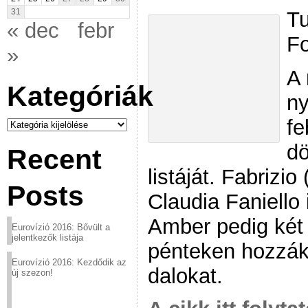
Tu
31
« dec
febr
Fo
»
A
Kategóriák
ny
Kategóriák
fe
dö
Recent
listáját. Fabrizi
Posts
Claudia Faniello 
Amber pedig két d
Eurovízió 2016: Bővült a
jelentkezők listája
pénteken hozzák
Eurovízió 2016: Kezdődik az
dalokat.
új szezon!