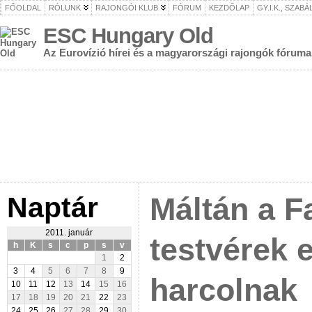
FŐOLDAL
RÓLUNK
RAJONGÓI KLUB
FÓRUM
KEZDŐLAP
GY.I.K., SZAB
ESC Hungary Old
Az Eurovízió hírei és a magyarországi rajongók fóruma
Naptár
Máltán a F
2011. január
testvérek 
h
K
s
c
p
s
v
1
2
3
4
5
6
7
8
9
harcolnak
10
11
12
13
14
15
16
17
18
19
20
21
22
23
24
25
26
27
28
29
30