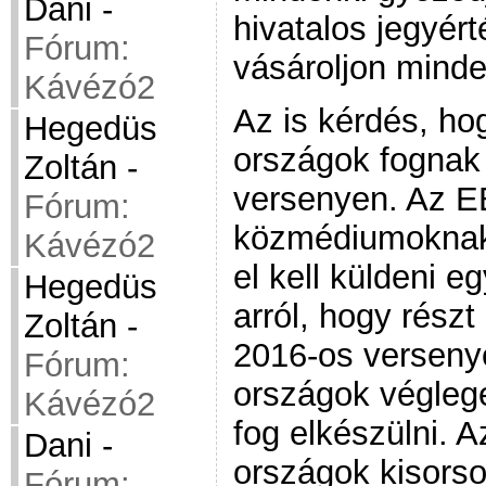
Dani
-
hivatalos jegyért
Fórum:
vásároljon minde
Kávézó2
Az is kérdés, ho
Hegedüs
országok fognak 
Zoltán
-
versenyen. Az E
Fórum:
közmédiumoknak
Kávézó2
el kell küldeni e
Hegedüs
arról, hogy részt
Zoltán
-
2016-os verseny
Fórum:
országok véglege
Kávézó2
fog elkészülni. 
Dani
-
országok kisorso
Fórum: