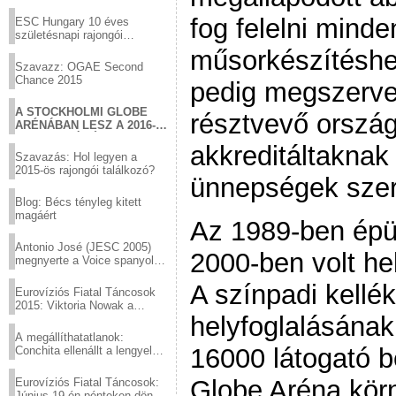
Virtuózok tehetségkutató
sztárjai a Margitszigeten
fog felelni minde
ESC Hungary 10 éves
születésnapi rajongói
találkozó
műsorkészítéshe
Szavazz: OGAE Second
Chance 2015
pedig megszervez
A STOCKHOLMI GLOBE
résztvevő ország
ARÉNÁBAN LESZ A 2016-
OS EUROVÍZIÓ
akkreditáltaknak
Szavazás: Hol legyen a
2015-ös rajongói találkozó?
ünnepségek szer
Blog: Bécs tényleg kitett
magáért
Az 1989-ben épü
Antonio José (JESC 2005)
2000-ben volt he
megnyerte a Voice spanyol
verzióját
A színpadi kellé
Eurovíziós Fiatal Táncosok
2015: Viktoria Nowak a
helyfoglalásána
győztes Lengyelországból
A megállíthatatlanok:
16000 látogató 
Conchita ellenállt a lengyel
konzervatív nyomásnak
Globe Aréna körn
Eurovíziós Fiatal Táncosok:
Június 19-én pénteken döntő