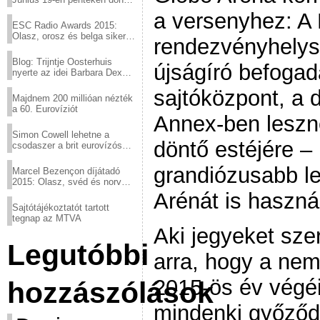
a sör fővárosából!
a versenyhez: A
ESC Radio Awards 2015:
Olasz, orosz és belga siker,
rendezvényhelys
a svédek kimaradtak
Blog: Trijntje Oosterhuis
újságíró befoga
nyerte az idei Barbara Dex
díjat
sajtóközpont, a 
Majdnem 200 millióan nézték
a 60. Eurovíziót
Annex-ben leszn
Simon Cowell lehetne a
döntő estéjére 
csodaszer a brit eurovízós
kudarcok ellen
grandiózusabb le
Marcel Bezençon díjátadó
2015: Olasz, svéd és norvég
győzelem
Arénát is használ
Sajtótájékoztatót tartott
tegnap az MTVA
Aki jegyeket sze
Legutóbbi
arra, hogy a nem
2015-ös év végéi
hozzászólások
mindenki győződj