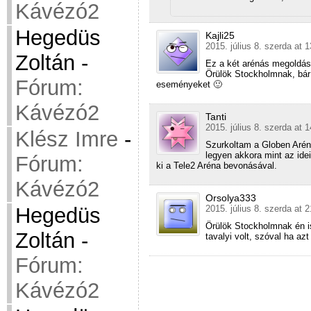
Kávézó2
Hegedüs
Kajli25
2015. július 8. szerda at 
Zoltán
-
Ez a két arénás megoldás
Örülök Stockholmnak, bár
Fórum:
eseményeket 🙂
Kávézó2
Tanti
2015. július 8. szerda at 
Klész Imre
-
Szurkoltam a Globen Aréná
legyen akkora mint az ide
Fórum:
ki a Tele2 Aréna bevonásával.
Kávézó2
Orsolya333
Hegedüs
2015. július 8. szerda at 
Örülök Stockholmnak én i
Zoltán
-
tavalyi volt, szóval ha azt
Fórum:
Kávézó2