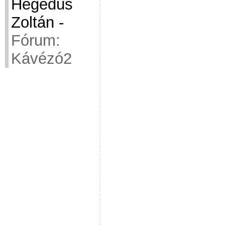
Hegedüs
Zoltán
-
Fórum:
Kávézó2