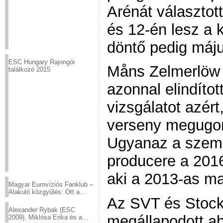
Arénát választot
és 12-én lesz a 
döntő pedig máju
ESC Hungary Rajongói
Måns Zelmerlöw 
találkozó 2015
azonnal elindíto
vizsgálatot azér
verseny megugorj
Ugyanaz a személ
producere a 201
aki a 2013-as ma
Magyar Eurovíziós Fanklub –
Alakuló közgyűlés: Ott a
Az SVT és Stoc
helyed!
Alexander Rybak (ESC
megállapodott ab
2009), Miklósa Erika és a