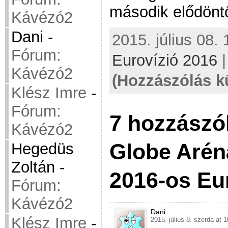
második elődöntő
Kávézó2
Dani
-
2015. július 08. 
Fórum:
Eurovízió 2016
Kávézó2
(Hozzászólás k
Klész Imre
-
Fórum:
7 hozzászó
Kávézó2
Globe Arén
Hegedüs
Zoltán
-
2016-os Eu
Fórum:
Kávézó2
Dani
Klész Imre
-
2015. július 8. szerda at 