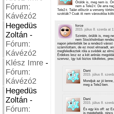
Örülök is, meg nem is. Ör
Fórum:
nem a Tele2-t. De arra na
Tele2-t. Talán először a verseny törté
Kávézó2
szokták? Csak itt nem városokba költ
Hegedüs
force
2015. július 8. szerda at 
Zoltán
-
Szintén, örülök is, meg 
nem Stockholmban rendezt
Fórum:
napon jelentették be a rendező várost 
számítottam, de ez most elmaradt, ann
Kávézó2
megfeledkeztek róla a svédek az elmú
Érdekes lesz ez a két arénás megold
szervez, így tuti biztos tökéletes, pre
Klész Imre
-
Fórum:
Dani
2015. július 8. szerd
Kávézó2
Mondjuk az jó lenne,
meg a Tele2-ben.
Hegedüs
Zoltán
-
Dani
2015. július 8. szerd
Fórum:
És egy kis off: az E
is megtehetik, ninc