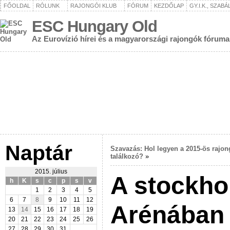
FŐOLDAL
RÓLUNK
RAJONGÓI KLUB
FÓRUM
KEZDŐLAP
GY.I.K., SZAB
ESC Hungary Old
Az Eurovízió hírei és a magyarországi rajongók fóruma
Naptár
Szavazás: Hol legyen a 2015-ös rajon
találkozó?
»
2015. július
A stockho
h
K
s
c
p
s
v
1
2
3
4
5
6
7
8
9
10
11
12
Arénában 
13
14
15
16
17
18
19
20
21
22
23
24
25
26
27
28
29
30
31