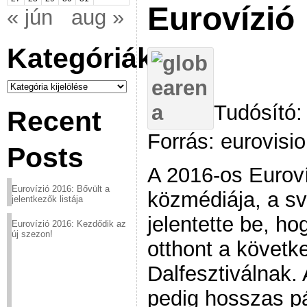
Eurovízió
« jún
aug »
Kategóriák
Kategóriák
Tudósító:
Recent
Forrás: eurovisio
Posts
A 2016-os Eurov
Eurovízió 2016: Bővült a
közmédiája, a s
jelentkezők listája
jelentette be, h
Eurovízió 2016: Kezdődik az
új szezon!
otthont a követk
Dalfesztiválnak.
pedig hosszas pá