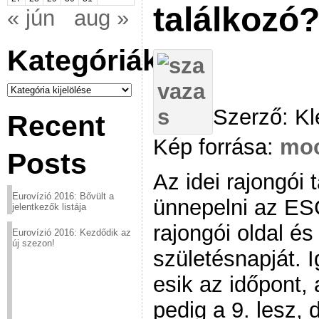
találkozó
« jún
aug »
Kategóriák
Kategóriák
Szerző: Kl
Recent
Kép forrása:
moo
Posts
Az idei rajongói 
Eurovízió 2016: Bővült a
ünnepelni az ES
jelentkezők listája
rajongói oldal é
Eurovízió 2016: Kezdődik az
új szezon!
születésnapját. 
esik az időpont, 
pedig a 9. lesz, 