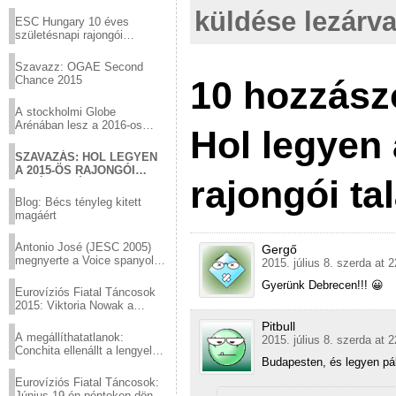
Virtuózok tehetségkutató
küldése lezárva
sztárjai a Margitszigeten
ESC Hungary 10 éves
születésnapi rajongói
találkozó
Szavazz: OGAE Second
Chance 2015
10 hozzász
A stockholmi Globe
Arénában lesz a 2016-os
Hol legyen
Eurovízió
SZAVAZÁS: HOL LEGYEN
A 2015-ÖS RAJONGÓI
rajongói ta
TALÁLKOZÓ?
Blog: Bécs tényleg kitett
magáért
Antonio José (JESC 2005)
Gergő
megnyerte a Voice spanyol
2015. július 8. szerda at 
verzióját
Gyerünk Debrecen!!! 😀
Eurovíziós Fiatal Táncosok
2015: Viktoria Nowak a
győztes Lengyelországból
Pitbull
A megállíthatatlanok:
2015. július 8. szerda at 
Conchita ellenállt a lengyel
Budapesten, és legyen pál
konzervatív nyomásnak
Eurovíziós Fiatal Táncosok:
Június 19-én pénteken döntő