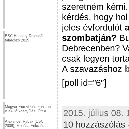
szeretném kérni.
kérdés, hogy hol
jeles évfordulót
szombatján?
Bu
ESC Hungary Rajongói
találkozó 2015
Debrecenben? Va
csak legyen tor
A szavazáshoz
b
[poll id=”6″]
Magyar Eurovíziós Fanklub –
2015. július 08.
Alakuló közgyűlés: Ott a
helyed!
Alexander Rybak (ESC
10 hozzászólás
2009), Miklósa Erika és a