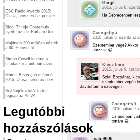
Gergő
a sör fővárosából!
2015. július 8. szerd
ESC Radio Awards 2015:
Ha Debrecenben lesz,
Olasz, orosz és belga siker,
a svédek kimaradtak
Blog: Trijntje Oosterhuis
nyerte az idei Barbara Dex
Csengettyű
díjat
2015. július 8. szerda at 
Majdnem 200 millióan nézték
Szeptember vége? Akkor B
a 60. Eurovíziót
utazzak 😀
Simon Cowell lehetne a
csodaszer a brit eurovízós
Klész Imre
kudarcok ellen
2015. július 9. csütö
Marcel Bezençon díjátadó
Szia! Bocsánat, kicsi
2015: Olasz, svéd és norvég
szeptember végén le
győzelem
Javítottam a szövegen.
Sajtótájékoztatót tartott
tegnap az MTVA
Csengettyű
Legutóbbi
2015. július 9. 
Ez esetben ved
tortára 😀
hozzászólások
mate9605