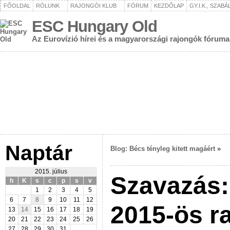
FŐOLDAL
RÓLUNK
RAJONGÓI KLUB
FÓRUM
KEZDŐLAP
GY.I.K., SZAB
ESC Hungary Old
Az Eurovízió hírei és a magyarországi rajongók fóruma
Naptár
Blog: Bécs tényleg kitett magáért
»
2015. július
Szavazás:
h
K
s
c
p
s
v
1
2
3
4
5
6
7
8
9
10
11
12
2015-ös r
13
14
15
16
17
18
19
20
21
22
23
24
25
26
27
28
29
30
31