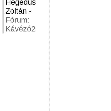
Hegedüs
Zoltán
-
Fórum:
Kávézó2