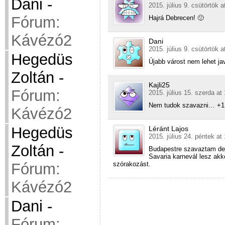
Dani
-
2015. július 9. csütörtök a
Fórum:
Hajrá Debrecen! 🙂
Kávézó2
Dani
2015. július 9. csütörtök a
Hegedüs
Újabb várost nem lehet ja
Zoltán
-
Kajli25
Fórum:
2015. július 15. szerda at
Nem tudok szavazni… +1
Kávézó2
Hegedüs
Léránt Lajos
2015. július 24. péntek at
Zoltán
-
Budapestre szavaztam de
Savaria karnevál lesz akk
szórakozást.
Fórum:
Kávézó2
Dani
-
Fórum: