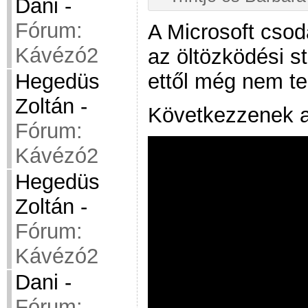
Dani
-
Fórum:
A Microsoft csod
Kávézó2
az öltözködési st
ettől még nem te
Hegedüs
Zoltán
-
Következzenek 
Fórum:
Kávézó2
Hegedüs
Zoltán
-
Fórum:
Kávézó2
Dani
-
Fórum: