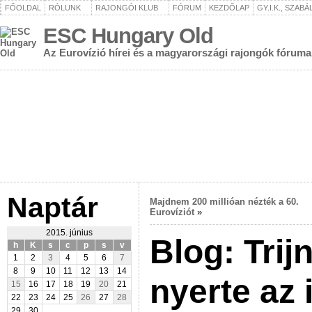
FŐOLDAL
RÓLUNK
RAJONGÓI KLUB
FÓRUM
KEZDŐLAP
GY.I.K., SZAB
ESC Hungary Old
Az Eurovízió hírei és a magyarországi rajongók fóruma
Naptár
Majdnem 200 millióan nézték a 60.
Eurovíziót
»
2015. június
Blog: Trij
h
K
s
c
p
s
v
1
2
3
4
5
6
7
8
9
10
11
12
13
14
nyerte az 
15
16
17
18
19
20
21
22
23
24
25
26
27
28
29
30