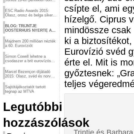
a sör fővárosából!
csípte el, ami e
ESC Radio Awards 2015:
Olasz, orosz és belga siker,
hízelgő. Ciprus 
a svédek kimaradtak
BLOG: TRIJNTJE
mindössze csak 
OOSTERHUIS NYERTE AZ
IDEI BARBARA DEX DÍJAT
ki a biztosítékot
Majdnem 200 millióan nézték
a 60. Eurovíziót
Eurovízió svéd g
Simon Cowell lehetne a
érte el. Mit is 
csodaszer a brit eurovízós
kudarcok ellen
győztesnek: „Gra
Marcel Bezençon díjátadó
2015: Olasz, svéd és norvég
győzelem
teljes végeredmé
Sajtótájékoztatót tartott
tegnap az MTVA
Legutóbbi
hozzászólások
Trintje és Barbara