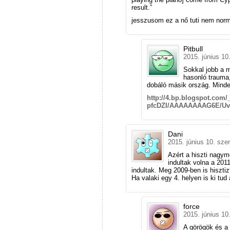
result.”
jesszusom ez a nő tuti nem norm
Pitbull
2015. június 10
Sokkal jobb a 
hasonló trauma,
dobáló másik ország. Minden
http://4.bp.blogspot.com
pfcDZI/AAAAAAAAG6E/UvZ
Dani
2015. június 10. sze
Azért a hiszti nagy
indultak volna a 201
indultak. Meg 2009-ben is hiszti
Ha valaki egy 4. helyen is ki tu
force
2015. június 10
A görögök és a 