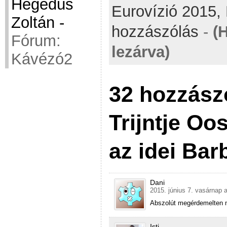
Hegedüs
Eurovízió 2015,
Zoltán
-
hozzászólás
-
(
Fórum:
lezárva)
Kávézó2
32 hozzász
Trijntje Oo
az idei Bar
Dani
2015. június 7. vasárnap 
Abszolút megérdemelten n
Isti