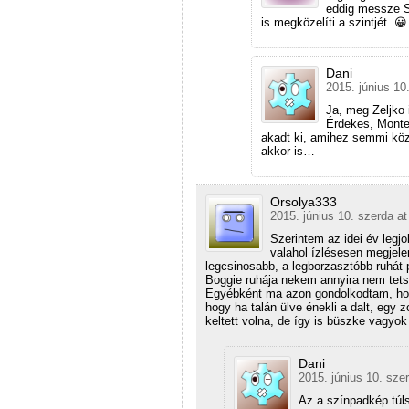
eddig messze Si
is megközelíti a szintjét. 😀
Dani
2015. június 10
Ja, meg Zeljko 
Érdekes, Monten
akadt ki, amihez semmi köz
akkor is…
Orsolya333
2015. június 10. szerda at
Szerintem az idei év legjo
valahol ízlésesen megjelen
legcsinosabb, a legborzasztóbb ruhát 
Boggie ruhája nekem annyira nem tetsze
Egyébként ma azon gondolkodtam, hogy
hogy ha talán ülve énekli a dalt, egy
keltett volna, de így is büszke vagyo
Dani
2015. június 10. sze
Az a színpadkép túls