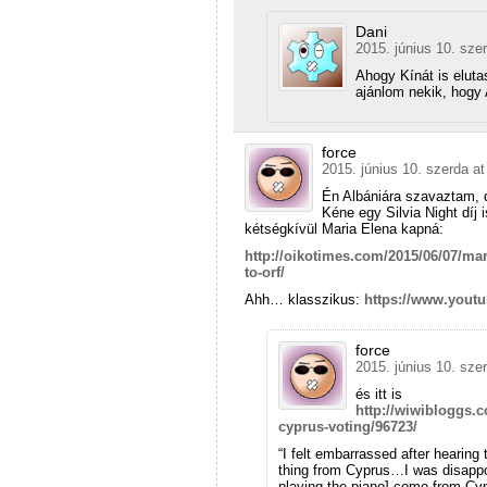
Dani
2015. június 10. sze
Ahogy Kínát is elutas
ajánlom nekik, hogy A
force
2015. június 10. szerda at
Én Albániára szavaztam, 
Kéne egy Silvia Night díj i
kétségkívül Maria Elena kapná:
http://oikotimes.com/2015/06/07/mar
to-orf/
Ahh… klasszikus:
https://www.yout
force
2015. június 10. sze
és itt is
http://wiwibloggs.c
cyprus-voting/96723/
“I felt embarrassed after hearing 
thing from Cyprus…I was disappo
playing the piano] come from Cypr