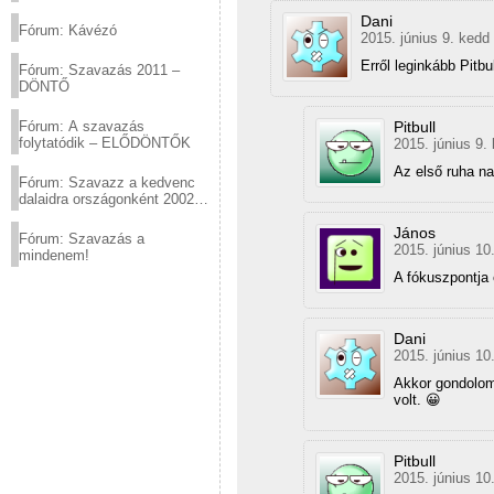
(2012.03.10. 12:00-ig)
Dani
Fórum: Kávézó
2015. június 9. kedd
Erről leginkább Pitb
Fórum: Szavazás 2011 –
DÖNTŐ
Fórum: A szavazás
Pitbull
folytatódik – ELŐDÖNTŐK
2015. június 9.
Az első ruha n
Fórum: Szavazz a kedvenc
dalaidra országonként 2002
és 2011 között!
János
Fórum: Szavazás a
2015. június 10
mindenem!
A fókuszpontja 
Dani
2015. június 10
Akkor gondolom
volt. 😀
Pitbull
2015. június 10