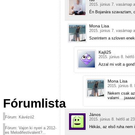
2015. június 7. vasárnap 
Én Bojanára szavaztam, d
Mona Lisa
2015. június 7. vasárnap 
Szerintem a szloven eneke
Kajli25
2015. június 8. hétfő
Azzal mi volt a gon
Mona Lisa
2015. június 8. 
Nekem csak az 
valami….jaaaaa
Fórumlista
János
Fórum: Kávézó2
2015. június 8. hétfő at 2
Hékás, az első ruha nem i
Fórum: Vajon ki nyeri a 2012-
es Melodifestivalent?