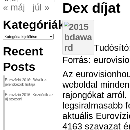
Dex díjat
« máj
júl »
Kategóriák
Kategóriák
Tudósító
Recent
Forrás: eurovisi
Posts
Az eurovisionhou
Eurovízió 2016: Bővült a
weboldal minden
jelentkezők listája
rajongókat arról,
Eurovízió 2016: Kezdődik az
új szezon!
legsiralmasabb f
aktuális Eurovíz
4163 szavazat érk