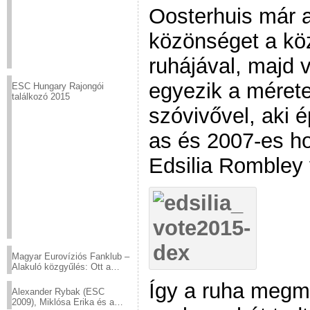
Oosterhuis már a
közönséget a köz
ruhájával, majd 
egyezik a méret
ESC Hungary Rajongói
találkozó 2015
szóvivővel, aki 
as és 2007-es ho
Edsilia Rombley 
Magyar Eurovíziós Fanklub –
Alakuló közgyűlés: Ott a
helyed!
Így a ruha megm
Alexander Rybak (ESC
2009), Miklósa Erika és a