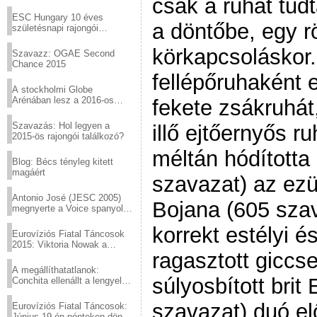
csak a ruhát tudt
Virtuózok tehetségkutató
sztárjai a Margitszigeten
ESC Hungary 10 éves
a döntőbe, egy r
születésnapi rajongói
találkozó
körkapcsoláskor. 
Szavazz: OGAE Second
Chance 2015
fellépőruhaként 
A stockholmi Globe
Arénában lesz a 2016-os
fekete zsákruhát
Eurovízió
Szavazás: Hol legyen a
illő ejtőernyős r
2015-ös rajongói találkozó?
méltán hódította 
Blog: Bécs tényleg kitett
magáért
szavazat) az ezü
Antonio José (JESC 2005)
Bojana (605 szav
megnyerte a Voice spanyol
verzióját
korrekt estélyi é
Eurovíziós Fiatal Táncosok
2015: Viktoria Nowak a
ragasztott giccs
győztes Lengyelországból
A megállíthatatlanok:
súlyosbított brit
Conchita ellenállt a lengyel
konzervatív nyomásnak
szavazat) duó el
Eurovíziós Fiatal Táncosok:
Június 19-én pénteken döntő