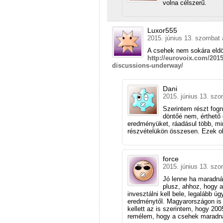
volna célszerű.
Luxor555
2015. június 13. szombat 
A csehek nem sokára eldö
http://eurovoix.com/2015
discussions-underway/
Dani
2015. június 13. szo
Szerintem részt fogn
döntőé nem, érthető o
eredményüket, ráadásul több, min
részvételükön összesen. Ezek ol
force
2015. június 13. szo
Jó lenne ha maradnán
plusz, ahhoz, hogy 
invesztálni kell bele, legalább ú
eredménytől. Magyarországon is 
kellett az is szerintem, hogy 20
remélem, hogy a csehek maradna