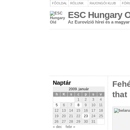
FŐOLDAL
RÓLUNK
RAJONGÓI KLUB
FÓR
ESC Hungary O
Az Eurovízió hírei és a magya
Naptár
Fehé
2009. január
that
h
K
s
c
p
s
v
1
2
3
4
5
6
7
8
9
10
11
12
13
14
15
16
17
18
19
20
21
22
23
24
25
26
27
28
29
30
31
« dec
febr »