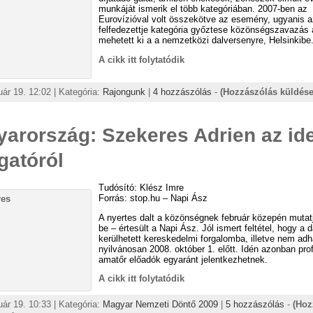
munkáját ismerik el több kategóriában. 2007-ben az
Eurovízióval volt összekötve az esemény, ugyanis a
felfedezettje kategória győztese közönségszavazás 
mehetett ki a a nemzetközi dalversenyre, Helsinkibe
A cikk itt folytatódik
uár 19. 12:02 | Kategória:
Rajongunk
|
4 hozzászólás
-
(Hozzászólás küldése
arország: Szekeres Adrien az ide
gatóról
Tudósító: Klész Imre
Forrás: stop.hu – Napi Ász
A nyertes dalt a közönségnek február közepén mutat
be – értesült a Napi Ász. Jól ismert feltétel, hogy a 
kerülhetett kereskedelmi forgalomba, illetve nem adh
nyilvánosan 2008. október 1. előtt. Idén azonban prof
amatőr előadók egyaránt jelentkezhetnek.
A cikk itt folytatódik
uár 19. 10:33 | Kategória:
Magyar Nemzeti Döntő 2009
|
5 hozzászólás
-
(Hoz