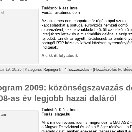
Tudósító: Klész Imre
Forrás: oikotimes.com
Az oikotimes.com csapata már régóta ápol szoros
kapcsolatokat a portugál eurovíziós nemzeti döntő
szervezőivel, exkluzív cikkeket közölt az előkészüle
interjúk születtek és a multimédiás galéria is szép 
fejlődött. Ennek az együttműködésnek az eredménye
portugál RTP köztelevízióval közösen nyereményját
indítanak.
A cikk itt folytatódik
uár 19. 18:25 | Kategória:
Rajongunk
|
4 hozzászólás
-
(Hozzászólás küldése
gram 2009: közönségszavazás d
08-as év legjobb hazai daláról
Tudósító: Klész Imre
Forrás: slager.hu
Mint minden évben, idén is megrendezi a MAHASZ –
a Magyar Televízióval és idén a Sláger rádióval – a
díjátadó gálát, amiben énekesek, zenészek elmúlt év