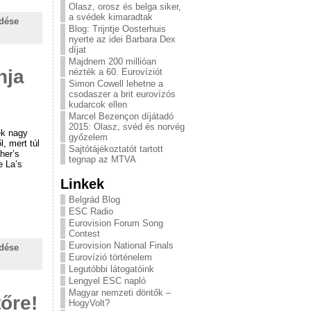
Olasz, orosz és belga siker,
a svédek kimaradtak
ldése
Blog: Trijntje Oosterhuis
nyerte az idei Barbara Dex
díjat
Majdnem 200 millióan
nja
nézték a 60. Eurovíziót
Simon Cowell lehetne a
csodaszer a brit eurovízós
kudarcok ellen
Marcel Bezençon díjátadó
2015: Olasz, svéd és norvég
ek nagy
győzelem
l, mert túl
Sajtótájékoztatót tartott
her’s
tegnap az MTVA
e La’s
Linkek
Belgrád Blog
ESC Radio
Eurovision Forum Song
Contest
Eurovision National Finals
ldése
Eurovízió történelem
Legutóbbi látogatóink
Lengyel ESC napló
Magyar nemzeti döntők –
tőre!
HogyVolt?