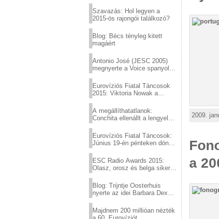
Eurovízió
Szavazás: Hol legyen a
2015-ös rajongói találkozó?
Blog: Bécs tényleg kitett
magáért
Antonio José (JESC 2005)
megnyerte a Voice spanyol
verzióját
Eurovíziós Fiatal Táncosok
2015: Viktoria Nowak a
győztes Lengyelországból
A megállíthatatlanok:
2009. jan
Conchita ellenállt a lengyel
konzervatív nyomásnak
Eurovíziós Fiatal Táncosok:
Fono
Június 19-én pénteken döntő
a sör fővárosából!
a 20
ESC Radio Awards 2015:
Olasz, orosz és belga siker,
a svédek kimaradtak
Blog: Trijntje Oosterhuis
nyerte az idei Barbara Dex
díjat
Majdnem 200 millióan nézték
a 60. Eurovíziót