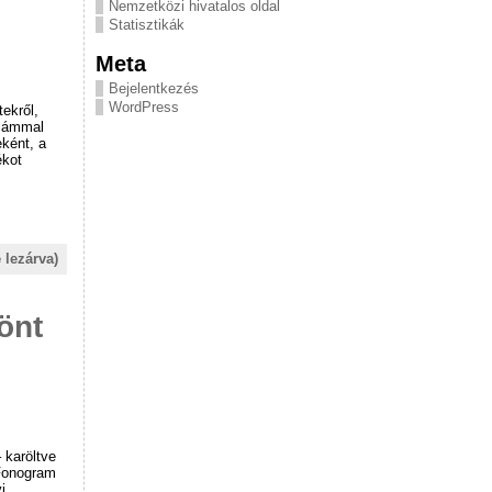
Nemzetközi hivatalos oldal
Statisztikák
Meta
Bejelentkezés
WordPress
tekről,
számmal
ként, a
ékot
 lezárva)
önt
 karöltve
 Fonogram
i