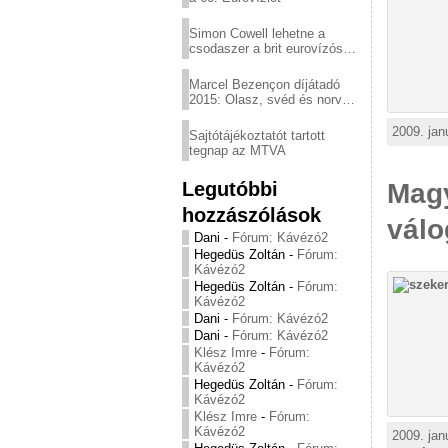
Simon Cowell lehetne a
csodaszer a brit eurovízós
kudarcok ellen
Marcel Bezençon díjátadó
2015: Olasz, svéd és norvég
győzelem
2009. jan
Sajtótájékoztatót tartott
tegnap az MTVA
Legutóbbi
Magy
hozzászólások
válo
Dani
-
Fórum: Kávézó2
Hegedüs Zoltán
-
Fórum:
Kávézó2
Hegedüs Zoltán
-
Fórum:
Kávézó2
Dani
-
Fórum: Kávézó2
Dani
-
Fórum: Kávézó2
Klész Imre
-
Fórum:
Kávézó2
Hegedüs Zoltán
-
Fórum:
Kávézó2
Klész Imre
-
Fórum:
Kávézó2
2009. jan