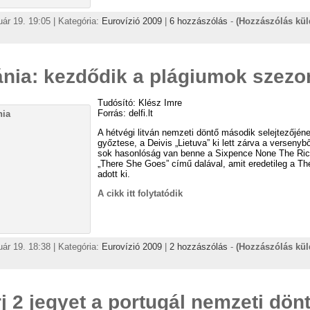
uár 19. 19:05 | Kategória:
Eurovízió 2009
|
6 hozzászólás
-
(Hozzászólás kü
ánia: kezdődik a plágiumok szezo
Tudósító: Klész Imre
Forrás: delfi.lt
A hétvégi litván nemzeti döntő második selejtezőjén
győztese, a Deivis „Lietuva” ki lett zárva a versenybő
sok hasonlóság van benne a Sixpence None The Ric
„There She Goes” című dalával, amit eredetileg a Th
adott ki.
A cikk itt folytatódik
uár 19. 18:38 | Kategória:
Eurovízió 2009
|
2 hozzászólás
-
(Hozzászólás kü
j 2 jegyet a portugál nemzeti dön