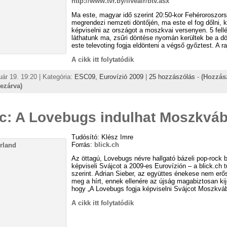
http://www.tvr.by/liveair/btv.asx
Ma este, magyar idő szerint 20:50-kor Fehéroroszor
megrendezi nemzeti döntőjén, ma este el fog dőlni, k
képviselni az országot a moszkvai versenyen. 5 fell
láthatunk ma, zsűri döntése nyomán kerültek be a d
este televoting fogja eldönteni a végső győztest. A ra
A cikk itt folytatódik
uár 19. 19:20 | Kategória:
ESC09,
Eurovízió 2009
|
25 hozzászólás
-
(Hozzás
lezárva)
c: A Lovebugs indulhat Moszkvá
Tudósító: Klész Imre
Forrás:
blick.ch
Az öttagú, Lovebugs névre hallgató bázeli pop-rock 
képviseli Svájcot a 2009-es Eurovízión – a blick.ch 
szerint. Adrian Sieber, az együttes énekese nem erős
meg a hírt, ennek ellenére az újság magabiztosan kije
hogy „A Lovebugs fogja képviselni Svájcot Moszkvá
A cikk itt folytatódik