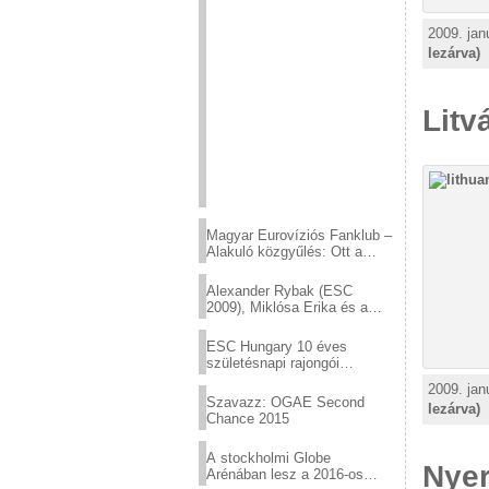
2009. jan
lezárva)
Litv
Magyar Eurovíziós Fanklub –
Alakuló közgyűlés: Ott a
helyed!
Alexander Rybak (ESC
2009), Miklósa Erika és a
Virtuózok tehetségkutató
sztárjai a Margitszigeten
ESC Hungary 10 éves
születésnapi rajongói
találkozó
2009. jan
Szavazz: OGAE Second
lezárva)
Chance 2015
A stockholmi Globe
Nyer
Arénában lesz a 2016-os