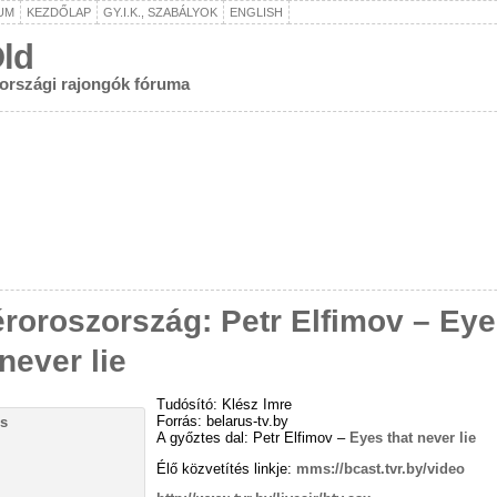
UM
KEZDŐLAP
GY.I.K., SZABÁLYOK
ENGLISH
ld
rországi rajongók fóruma
roroszország: Petr Elfimov – Ey
 never lie
Tudósító: Klész Imre
Forrás: belarus-tv.by
A győztes dal: Petr Elfimov –
Eyes that never lie
Élő közvetítés linkje:
mms://bcast.tvr.by/video