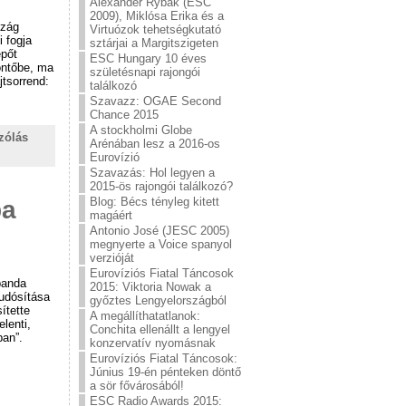
Alexander Rybak (ESC
2009), Miklósa Erika és a
szág
Virtuózok tehetségkutató
i fogja
sztárjai a Margitszigeten
épőt
ESC Hungary 10 éves
öntőbe, ma
születésnapi rajongói
jtsorrend:
találkozó
Szavazz: OGAE Second
Chance 2015
A stockholmi Globe
zólás
Arénában lesz a 2016-os
Eurovízió
Szavazás: Hol legyen a
2015-ös rajongói találkozó?
Blog: Bécs tényleg kitett
ba
magáért
Antonio José (JESC 2005)
megnyerte a Voice spanyol
verzióját
Eurovíziós Fiatal Táncosok
banda
2015: Viktoria Nowak a
tudósítása
győztes Lengyelországból
ítette
A megállíthatatlanok:
lenti,
Conchita ellenállt a lengyel
ban”.
konzervatív nyomásnak
Eurovíziós Fiatal Táncosok:
Június 19-én pénteken döntő
a sör fővárosából!
ESC Radio Awards 2015: