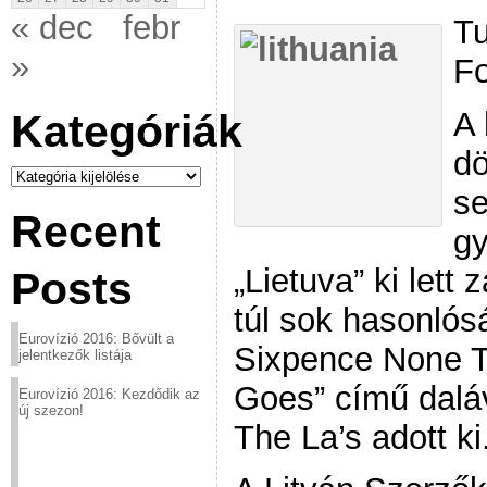
« dec
febr
Tu
»
Fo
A 
Kategóriák
d
Kategóriák
se
Recent
gy
„Lietuva” ki lett
Posts
túl sok hasonló
Eurovízió 2016: Bővült a
Sixpence None T
jelentkezők listája
Goes” című daláv
Eurovízió 2016: Kezdődik az
új szezon!
The La’s adott ki