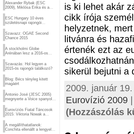
Alexander Rybak (ESC
is ki lehet akár z
2009), Miklósa Erika és a
Virtuózok tehetségkutató
cikk írója szemé
sztárjai a Margitszigeten
ESC Hungary 10 éves
születésnapi rajongói
helyzetnek, mert
találkozó
Szavazz: OGAE Second
litvánra és haza
Chance 2015
értenék ezt az e
A stockholmi Globe
Arénában lesz a 2016-os
Eurovízió
csodálkozhatnán
Szavazás: Hol legyen a
2015-ös rajongói találkozó?
sikerül bejutni a
Blog: Bécs tényleg kitett
magáért
2009. január 19.
Antonio José (JESC 2005)
Eurovízió 2009
megnyerte a Voice spanyol
verzióját
(Hozzászólás k
Eurovíziós Fiatal Táncosok
2015: Viktoria Nowak a
győztes Lengyelországból
A megállíthatatlanok:
Conchita ellenállt a lengyel
konzervatív nyomásnak