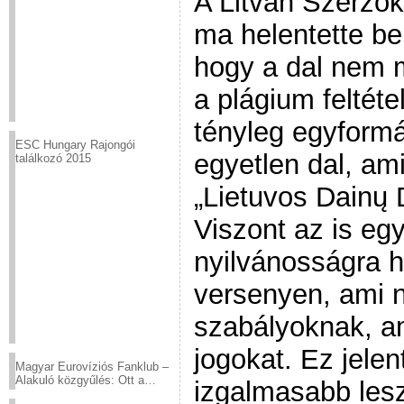
A Litván Szerző
ma helentette be
hogy a dal nem m
a plágium feltéte
tényleg egyform
ESC Hungary Rajongói
egyetlen dal, ami
találkozó 2015
„Lietuvos Dainų 
Viszont az is egy
nyilvánosságra h
versenyen, ami 
szabályoknak, am
jogokat. Ez jelen
Magyar Eurovíziós Fanklub –
Alakuló közgyűlés: Ott a
izgalmasabb lesz
helyed!