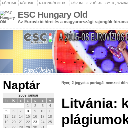
FŐOLDAL
RÓLUNK
RAJONGÓI KLUB
FÓRUM
KEZDŐLAP
GY.I.K., SZAB
ESC Hungary Old
Az Eurovízió hírei és a magyarországi rajongók fóruma
Naptár
Nyerj 2 jegyet a portugál nemzeti dön
2009. január
Litvánia: 
h
K
s
c
p
s
v
1
2
3
4
5
6
7
8
9
10
11
plágiumok
12
13
14
15
16
17
18
19
20
21
22
23
24
25
26
27
28
29
30
31