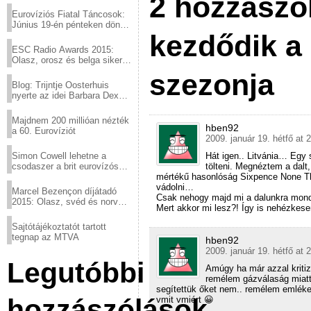
2 hozzászól
Eurovíziós Fiatal Táncosok:
Június 19-én pénteken döntő
kezdődik a
a sör fővárosából!
ESC Radio Awards 2015:
Olasz, orosz és belga siker,
a svédek kimaradtak
szezonja
Blog: Trijntje Oosterhuis
nyerte az idei Barbara Dex
díjat
Majdnem 200 millióan nézték
hben92
a 60. Eurovíziót
2009. január 19. hétfő at 
Simon Cowell lehetne a
Hát igen.. Litvánia… Egy 
csodaszer a brit eurovízós
tölteni. Megnéztem a dalt
kudarcok ellen
mértékű hasonlóság Sixpence None Th
vádolni…
Marcel Bezençon díjátadó
Csak nehogy majd mi a dalunkra mon
2015: Olasz, svéd és norvég
Mert akkor mi lesz?! Így is nehézkesen
győzelem
Sajtótájékoztatót tartott
tegnap az MTVA
hben92
2009. január 19. hétfő at 
Legutóbbi
Amúgy ha már azzal kritizá
remélem gázválaság miatt 
segítettük őket nem.. remélem emlékez
hozzászólások
vmit vmiért 😀