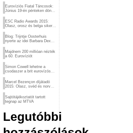
Eurovíziós Fiatal Táncosok:
Június 19-én pénteken döntő
a sör fővárosából!
ESC Radio Awards 2015:
Olasz, orosz és belga siker,
a svédek kimaradtak
Blog: Trijntje Oosterhuis
nyerte az idei Barbara Dex
díjat
Majdnem 200 millióan nézték
a 60. Eurovíziót
Simon Cowell lehetne a
csodaszer a brit eurovízós
kudarcok ellen
Marcel Bezençon díjátadó
2015: Olasz, svéd és norvég
győzelem
Sajtótájékoztatót tartott
tegnap az MTVA
Legutóbbi
hozzászólások