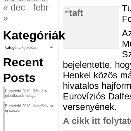
« dec
febr
Tu
»
Fo
Az
Kategóriák
M
Kategóriák
S
Recent
bejelentette, ho
Henkel közös már
Posts
hivatalos hajfor
Eurovízió 2016: Bővült a
Eurovíziós Dalfe
jelentkezők listája
versenyének.
Eurovízió 2016: Kezdődik az
új szezon!
A cikk itt folyta