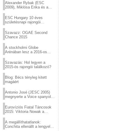
Alexander Rybak (ESC
2009), Miklósa Erika és a
Virtuózok tehetségkutató
sztárjai a Margitszigeten
ESC Hungary 10 éves
születésnapi rajongói
találkozó
Szavazz: OGAE Second
Chance 2015
A stockholmi Globe
Arénában lesz a 2016-os
Eurovízió
Szavazás: Hol legyen a
2015-ös rajongói találkozó?
Blog: Bécs tényleg kitett
magáért
Antonio José (JESC 2005)
megnyerte a Voice spanyol
verzióját
Eurovíziós Fiatal Táncosok
2015: Viktoria Nowak a
győztes Lengyelországból
A megállíthatatlanok:
Conchita ellenállt a lengyel
konzervatív nyomásnak