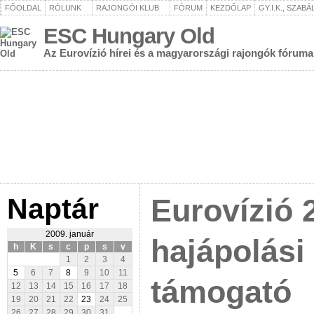
FŐOLDAL
RÓLUNK
RAJONGÓI KLUB
FÓRUM
KEZDŐLAP
GY.I.K., SZAB
ESC Hungary Old
Az Eurovízió hírei és a magyarországi rajongók fóruma
Naptár
Eurovízió 2
2009. január
hajápolási
h
K
s
c
p
s
v
1
2
3
4
5
6
7
8
9
10
11
támogató
12
13
14
15
16
17
18
19
20
21
22
23
24
25
26
27
28
29
30
31