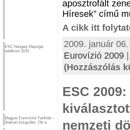
aposztrofált zene
Híresek” című m
A cikk itt folyta
2009. január 06.
ESC Hungary Rajongói
találkozó 2015
Eurovízió 2009
(Hozzászólás k
ESC 2009:
kiválasztot
Magyar Eurovíziós Fanklub –
nemzeti dö
Alakuló közgyűlés: Ott a
helyed!