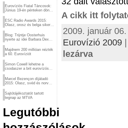
32 dalt választot
Eurovíziós Fiatal Táncosok:
Június 19-én pénteken döntő
A cikk itt folyta
a sör fővárosából!
ESC Radio Awards 2015:
Olasz, orosz és belga siker,
2009. január 06.
a svédek kimaradtak
Blog: Trijntje Oosterhuis
nyerte az idei Barbara Dex
Eurovízió 2009
díjat
Majdnem 200 millióan nézték
lezárva
a 60. Eurovíziót
Simon Cowell lehetne a
csodaszer a brit eurovízós
kudarcok ellen
Marcel Bezençon díjátadó
2015: Olasz, svéd és norvég
győzelem
Sajtótájékoztatót tartott
tegnap az MTVA
Legutóbbi
hozzászólások