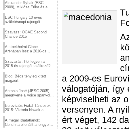
Alexander Rybak (ESC
2009), Miklósa Erika és a
Tu
Virtuózok tehetségkutató
sztárjai a Margitszigeten
ESC Hungary 10 éves
Fo
születésnapi rajongói
találkozó
Szavazz: OGAE Second
A
Chance 2015
kö
A stockholmi Globe
Arénában lesz a 2016-os
an
Eurovízió
Szavazás: Hol legyen a
cí
2015-ös rajongói találkozó?
a 2009-es Eurovíz
Blog: Bécs tényleg kitett
magáért
válogatóján, így
Antonio José (JESC 2005)
megnyerte a Voice spanyol
képviselheti az 
verzióját
Eurovíziós Fiatal Táncosok
versenyen. A nyíl
2015: Viktoria Nowak a
győztes Lengyelországból
ért véget, 142 da
A megállíthatatlanok:
Conchita ellenállt a lengyel
konzervatív nyomásnak