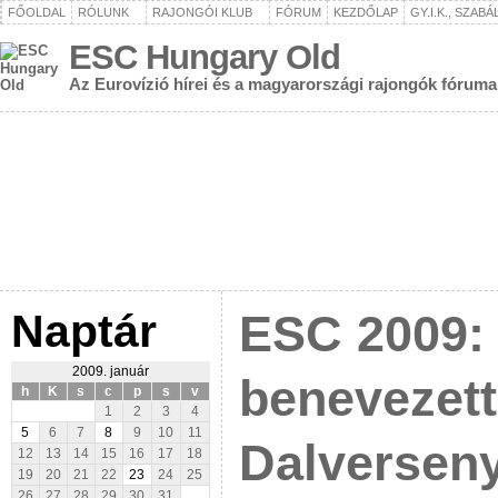
FŐOLDAL
RÓLUNK
RAJONGÓI KLUB
FÓRUM
KEZDŐLAP
GY.I.K., SZAB
ESC Hungary Old
Az Eurovízió hírei és a magyarországi rajongók fóruma
Naptár
ESC 2009:
2009. január
benevezett
h
K
s
c
p
s
v
1
2
3
4
5
6
7
8
9
10
11
Dalverseny
12
13
14
15
16
17
18
19
20
21
22
23
24
25
26
27
28
29
30
31