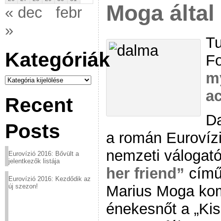
Moga által 
« dec
febr
»
Tu
Kategóriák
Fo
m
Kategóriák
a
Recent
D
Posts
a román Eurovízi
nemzeti válogat
Eurovízió 2016: Bővült a
jelentkezők listája
her friend”
című 
Eurovízió 2016: Kezdődik az
Marius Moga kom
új szezon!
énekesnőt a „Kis