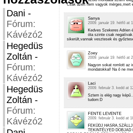
Csak azért nem vagyok mérges,mert 
Dani
-
Sanya
Fórum:
2009. január 19. hétfő at 
Kedves Szekeres Adrien é
Kávézó2
óta szinte csak negatívak
sikerült,vannak vesztesek és győztese
Hegedüs
Zoey
Zoltán
-
2009. január 19. hétfő at 
Fórum:
Nagyon sokat romlott az i
mondatokkal! Na ő ne men
Kávézó2
Laci
Hegedüs
2009. február 3. kedd at 1
Sztem is elég nagy képű
Zoltán
-
tudom:D
Fórum:
FENTE LEVENTE
2009. február 3. kedd at 1
Kávézó2
FEKÜDJ HASRA,SZÁLL
Dani
-
TEKINTÉLYED DOBJAD 