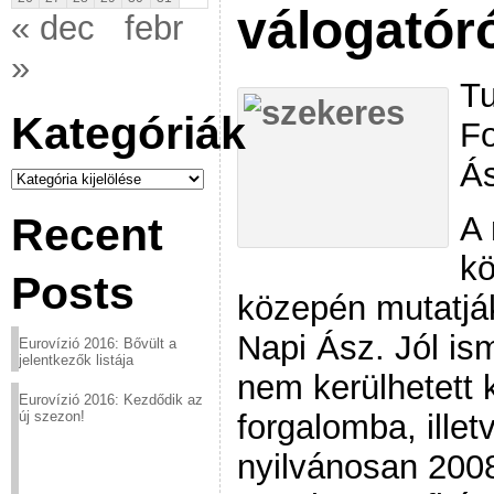
válogatór
« dec
febr
»
Tu
Kategóriák
Fo
Á
Kategóriák
A 
Recent
kö
Posts
közepén mutatják
Napi Ász. Jól ism
Eurovízió 2016: Bővült a
jelentkezők listája
nem kerülhetett 
Eurovízió 2016: Kezdődik az
forgalomba, ille
új szezon!
nyilvánosan 2008.