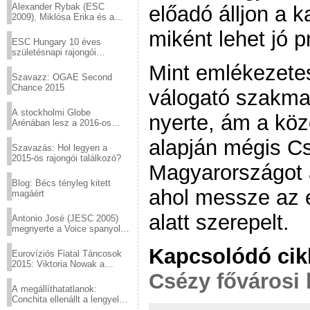
Alexander Rybak (ESC
előadó álljon a k
2009), Miklósa Erika és a
Virtuózok tehetségkutató
miként lehet jó p
sztárjai a Margitszigeten
ESC Hungary 10 éves
születésnapi rajongói
találkozó
Mint emlékezete
Szavazz: OGAE Second
Chance 2015
válogató szakma
A stockholmi Globe
nyerte, ám a kö
Arénában lesz a 2016-os
Eurovízió
alapján mégis Cs
Szavazás: Hol legyen a
2015-ös rajongói találkozó?
Magyarországot 
Blog: Bécs tényleg kitett
ahol messze az 
magáért
alatt szerepelt.
Antonio José (JESC 2005)
megnyerte a Voice spanyol
verzióját
Kapcsolódó cik
Eurovíziós Fiatal Táncosok
2015: Viktoria Nowak a
Csézy fővárosi l
győztes Lengyelországból
A megállíthatatlanok:
Conchita ellenállt a lengyel
konzervatív nyomásnak