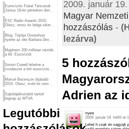
2009. január 19.
Eurovíziós Fiatal Táncosok:
Június 19-én pénteken döntő
Magyar Nemzeti
a sör fővárosából!
ESC Radio Awards 2015:
hozzászólás
-
(
Olasz, orosz és belga siker,
a svédek kimaradtak
Blog: Trijntje Oosterhuis
lezárva)
nyerte az idei Barbara Dex
díjat
Majdnem 200 millióan nézték
a 60. Eurovíziót
5 hozzászó
Simon Cowell lehetne a
csodaszer a brit eurovízós
kudarcok ellen
Magyarorsz
Marcel Bezençon díjátadó
2015: Olasz, svéd és norvég
győzelem
Adrien az i
Sajtótájékoztatót tartott
tegnap az MTVA
Legutóbbi
nyee
2009. január 19. hétfő at 
hozzászólások
Lehet h csak én vagyojk p
szóló mondata sztem elé