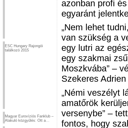
azonban profi és
egyaránt jelentk
„Nem lehet tudni
van szükség a v
egy lutri az egés
ESC Hungary Rajongói
találkozó 2015
egy szakmai zsűri
Moszkvába” – vé
Szekeres Adrien
„Némi veszélyt l
amatőrök kerülj
versenybe” – tet
Magyar Eurovíziós Fanklub –
Alakuló közgyűlés: Ott a
fontos, hogy sza
helyed!