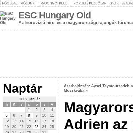
FŐOLDAL
RÓLUNK
RAJONGÓI KLUB
FÓRUM
KEZDŐLAP
GY.I.K., SZAB
ESC Hungary Old
Az Eurovízió hírei és a magyarországi rajongók fóruma
Naptár
Azerbajdzsán: Aysel Teymourzadeh 
Moszkvába
»
2009. január
Magyarors
h
K
s
c
p
s
v
1
2
3
4
5
6
7
8
9
10
11
Adrien az 
12
13
14
15
16
17
18
19
20
21
22
23
24
25
26
27
28
29
30
31