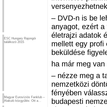
versenyezhetnek
– DVD-n is be leh
anyagot, ezért a
életrajzi adatok 
ESC Hungary Rajongói
mellett egy prof
találkozó 2015
beküldése figyel
ha már meg van 
– nézze meg a ta
nemzetközi dönt
fényében válassz
Magyar Eurovíziós Fanklub –
budapesti nemzet
Alakuló közgyűlés: Ott a
helyed!