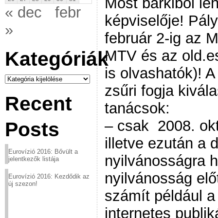
Most bárkiből le
« dec
febr
képviselője! Pá
»
február 2-ig az 
MTV és az old.e
Kategóriák
is olvashatók)! 
Kategóriák
zsűri fogja kivál
Recent
tanácsok:
– csak 2008. okt
Posts
illetve ezután a
Eurovízió 2016: Bővült a
nyilvánosságra h
jelentkezők listája
nyilvánosság elő
Eurovízió 2016: Kezdődik az
új szezon!
számít például a
internetes publik