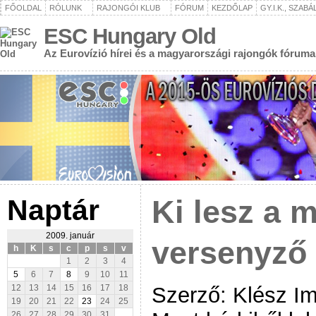
FŐOLDAL
RÓLUNK
RAJONGÓI KLUB
FÓRUM
KEZDŐLAP
GY.I.K., SZAB
ESC Hungary Old
Az Eurovízió hírei és a magyarországi rajongók fóruma
Naptár
Ki lesz a 
2009. január
versenyző 
h
K
s
c
p
s
v
1
2
3
4
5
6
7
8
9
10
11
Szerző: Klész I
12
13
14
15
16
17
18
19
20
21
22
23
24
25
26
27
28
29
30
31