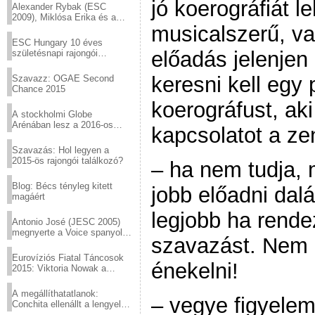
jó koerográfiát le
Alexander Rybak (ESC
2009), Miklósa Erika és a
musicalszerű, va
Virtuózok tehetségkutató
sztárjai a Margitszigeten
ESC Hungary 10 éves
előadás jelenjen
születésnapi rajongói
találkozó
keresni kell egy p
Szavazz: OGAE Second
Chance 2015
koerográfust, aki
A stockholmi Globe
Arénában lesz a 2016-os
kapcsolatot a ze
Eurovízió
Szavazás: Hol legyen a
2015-ös rajongói találkozó?
– ha nem tudja, 
Blog: Bécs tényleg kitett
jobb előadni dalá
magáért
legjobb ha rende
Antonio José (JESC 2005)
megnyerte a Voice spanyol
szavazást. Nem 
verzióját
Eurovíziós Fiatal Táncosok
énekelni!
2015: Viktoria Nowak a
győztes Lengyelországból
A megállíthatatlanok:
– vegye figyelem
Conchita ellenállt a lengyel
konzervatív nyomásnak