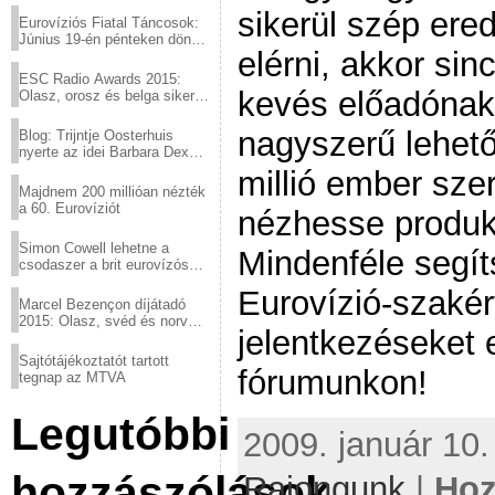
sikerül szép ere
Eurovíziós Fiatal Táncosok:
Június 19-én pénteken döntő
elérni, akkor si
a sör fővárosából!
ESC Radio Awards 2015:
kevés előadónak
Olasz, orosz és belga siker,
a svédek kimaradtak
nagyszerű lehet
Blog: Trijntje Oosterhuis
nyerte az idei Barbara Dex
díjat
millió ember sze
Majdnem 200 millióan nézték
a 60. Eurovíziót
nézhesse produkc
Simon Cowell lehetne a
Mindenféle segí
csodaszer a brit eurovízós
kudarcok ellen
Eurovízió-szakér
Marcel Bezençon díjátadó
2015: Olasz, svéd és norvég
jelentkezéseket 
győzelem
Sajtótájékoztatót tartott
fórumunkon!
tegnap az MTVA
Legutóbbi
2009. január 10.
hozzászólások
Rajongunk
|
Hoz