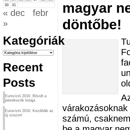
magyar n
30
31
« dec
febr
döntőbe!
»
Kategóriák
Tu
Fo
Kategóriák
fa
Recent
un
Posts
ol
Az
Eurovízió 2016: Bővült a
jelentkezők listája
várakozásoknak
Eurovízió 2016: Kezdődik az
új szezon!
számú, csaknem 
be a magyar nem