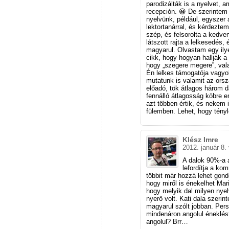
parodizálták is a nyelvet, 
recepción. 😀 De szerintem n
nyelvünk, például, egyszer a
lektortanárral, és kérdezte
szép, és felsorolta a kedve
látszott rajta a lelkesedés
magyarul. Olvastam egy ily
cikk, hogy hogyan hallják a
hogy „szegere megere”, vala
Én lelkes támogatója vagyo
mutatunk is valamit az orsz
előadó, tök átlagos három d
fennálló átlagosság köbre e
azt többen értik, és nekem 
fülemben. Lehet, hogy tény
Klész Imre
2012. január 8.
A dalok 90%-a a
lefordítja a ko
többit már hozzá lehet gondo
hogy miről is énekelhet Mari
hogy melyik dal milyen nye
nyerő volt. Kati dala szeri
magyarul szólt jobban. Per
mindenáron angolul éneklés
angolul? Brr…