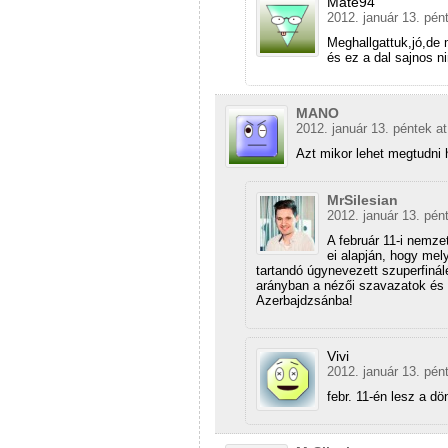
Máté94
2012. január 13. pén
Meghallgattuk,jó,de m
és ez a dal sajnos n
MANO
2012. január 13. péntek at
Azt mikor lehet megtudni 
MrSilesian
2012. január 13. pén
A február 11-i nemze
ei alapján, hogy mel
tartandó úgynevezett szuperfinál
arányban a nézői szavazatok és a
Azerbajdzsánba!
Vivi
2012. január 13. pén
febr. 11-én lesz a dö