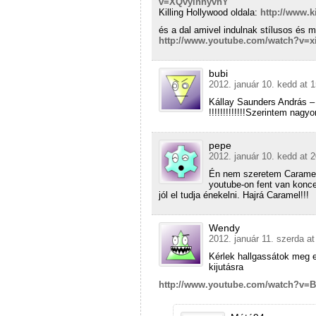
v=XQvylhnyvhY
Killing Hollywood oldala:
http://www.
és a dal amivel indulnak stílusos é
http://www.youtube.com/watch?v=
bubi
2012. január 10. kedd at 
Kállay Saunders András – 
!!!!!!!!!!!!!Szerintem nagyo
pepe
2012. január 10. kedd at 
Én nem szeretem Caramelt,
youtube-on fent van koncer
jól el tudja énekelni. Hajrá Caramel!!!
Wendy
2012. január 11. szerda at
Kérlek hallgassátok meg e
kijutásra
http://www.youtube.com/watch?v=