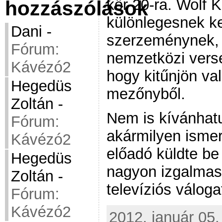
kör 20-ra. Wolf K
hozzászólások
különlegesnek ke
Dani
-
szerzeménynek, 
Fórum:
nemzetközi vers
Kávézó2
hogy kitűnjön va
Hegedüs
mezőnyből.
Zoltán
-
Nem is kívánhat
Fórum:
akármilyen ismer
Kávézó2
előadó küldte be
Hegedüs
nagyon izgalmas
Zoltán
-
televíziós váloga
Fórum:
Kávézó2
2012. január 05.