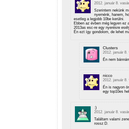
2012. január 8. vasá
Szerintem nekünk mé
nyernénk, hanem, hog
esetleg a legjobb 10be kerülni.
Ebben az évben még legyen ez az
2013as esc-re egy nyerésre esélye
Én ezt így gondolom, de lehet 
Clusters
2012. január 8.
Én nem bánnám
nicco
2012. január 8.
Én is nagyon ör
egy top10es he
:)
2012. január 8. vasá
Találtam valami zene
rossz:D.