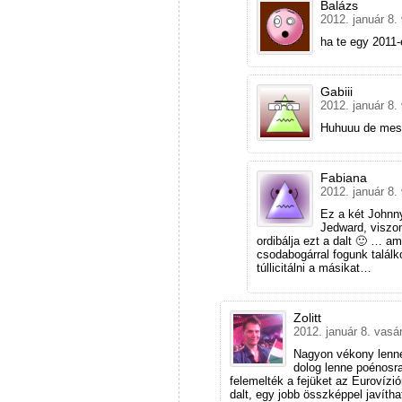
Balázs
2012. január 8.
ha te egy 2011-e
Gabiii
2012. január 8.
Huhuuu de mess
Fabiana
2012. január 8.
Ez a két Johnny
Jedward, viszon
ordibálja ezt a dalt 🙂 … am
csodabogárral fogunk talá
túllicitálni a másikat…
Zolitt
2012. január 8. vasá
Nagyon vékony lenne
dolog lenne poénosra
felemelték a fejüket az Eurovízió
dalt, egy jobb összképpel javíth