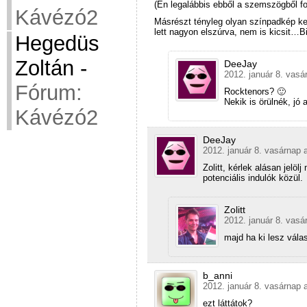
(Én legalábbis ebből a szemszögből fo
Kávézó2
Másrészt tényleg olyan színpadkép kel
lett nagyon elszúrva, nem is kicsit…
Hegedüs
Zoltán
-
DeeJay
2012. január 8. vasá
Fórum:
Rocktenors? 🙂
Nekik is örülnék, jó
Kávézó2
DeeJay
2012. január 8. vasárnap 
Zolitt, kérlek alásan jel
potenciális indulók közül.
Zolitt
2012. január 8. vasá
majd ha ki lesz vála
b_anni
2012. január 8. vasárnap 
ezt láttátok?