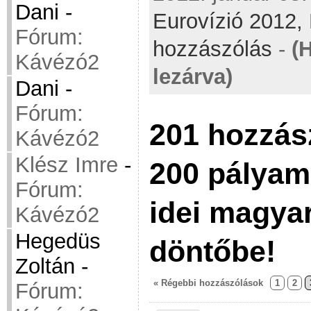
Dani
-
Eurovízió 2012,
Fórum:
hozzászólás
-
(
Kávézó2
lezárva)
Dani
-
Fórum:
201 hozzás
Kávézó2
Klész Imre
-
200 pályamű
Fórum:
idei magya
Kávézó2
Hegedüs
döntőbe!
Zoltán
-
« Régebbi hozzászólások
1
2
Fórum: