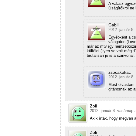
A válasz egys
újságírókról ne 
Gabiii
2012. január 8.
Egyébként a cs
válogaton (Love
már az mtv így nemzetközin
külföldi (ilyen se volt még
brutálisan jó is a szinvonal.
zsocakukac
2012. január 8.
Most olvastam,h
gitárosnak az a
Zoli
2012. január 8. vasárnap 
Akik írták, hogy megvan a
Zoli