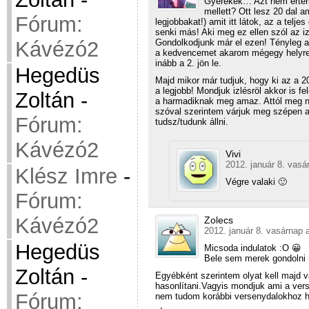
Gyerekek… Azt nem értem,
mellett? Ott lesz 20 dal a
Fórum:
legjobbakat!) amit itt látok, az a tel
senki más! Aki meg ez ellen szól az i
Gondolkodjunk már el ezen! Tényleg a
Kávézó2
a kedvencemet akarom mégegy helyre
inább a 2. jön le.
Hegedüs
Majd mikor már tudjuk, hogy ki az a 20
a legjobb! Mondjuk izlésröl akkor is f
Zoltán
-
a harmadiknak meg amaz. Attól meg n
szóval szerintem várjuk meg szépen az
Fórum:
tudsz/tudunk állni.
Kávézó2
Vivi
2012. január 8. vasá
Klész Imre
-
Végre valaki 🙂
Fórum:
Kávézó2
Zolecs
2012. január 8. vasárnap 
Hegedüs
Micsoda indulatok :O 😀
Bele sem merek gondolni m
Zoltán
-
Egyébként szerintem olyat kell majd 
hasonlítani.Vagyis mondjuk ami a vers
Fórum:
nem tudom korábbi versenydalokhoz ha