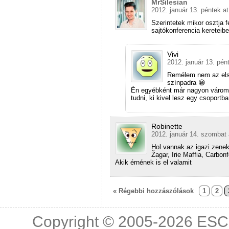
MrSilesian
2012. január 13. péntek at
Szerintetek mikor osztja 
sajtókonferencia kereteibe
Vivi
2012. január 13. pén
Remélem nem az első 
színpadra 😀
Én egyébként már nagyon várom 
tudni, ki kivel lesz egy csoportb
Robinette
2012. január 14. szombat 
Hol vannak az igazi zene
Žagar, Irie Maffia, Carbo
Akik érnének is el valamit
« Régebbi hozzászólások
1
2
Copyright © 2005-2026
ESC