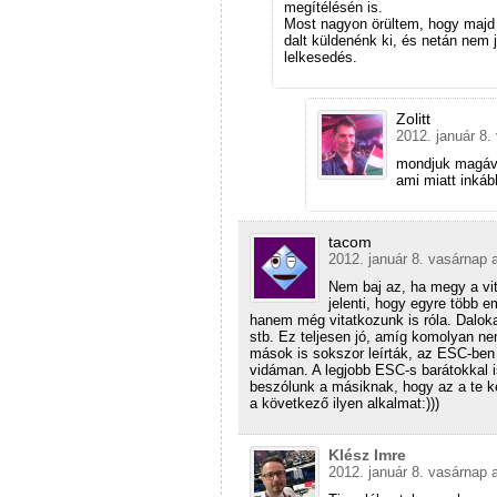
megítélésén is.
Most nagyon örültem, hogy majd 2
dalt küldenénk ki, és netán nem 
lelkesedés.
Zolitt
2012. január 8.
mondjuk magáva
ami miatt inká
tacom
2012. január 8. vasárnap 
Nem baj az, ha megy a vita
jelenti, hogy egyre több 
hanem még vitatkozunk is róla. Daloka
stb. Ez teljesen jó, amíg komolyan ne
mások is sokszor leírták, az ESC-ben 
vidáman. A legjobb ESC-s barátokkal i
beszólunk a másiknak, hogy az a te 
a következő ilyen alkalmat:)))
Klész Imre
2012. január 8. vasárnap 