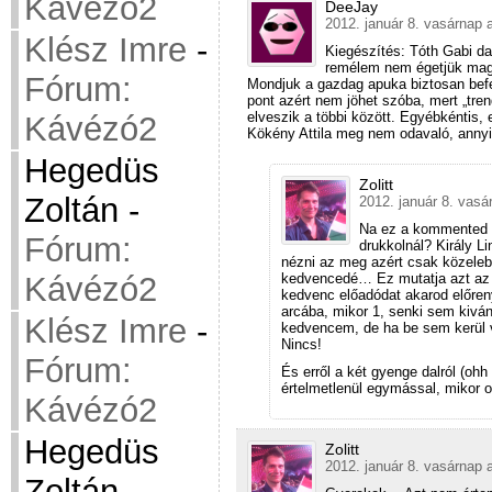
Kávézó2
DeeJay
2012. január 8. vasárnap 
Klész Imre
-
Kiegészítés: Tóth Gabi da
remélem nem égetjük magu
Fórum:
Mondjuk a gazdag apuka biztosan befe
pont azért nem jöhet szóba, mert „tre
elveszik a többi között. Egyébkéntis
Kávézó2
Kökény Attila meg nem odavaló, annyi
Hegedüs
Zolitt
Zoltán
-
2012. január 8. vasá
Na ez a kommented ír
Fórum:
drukkolnál? Király Li
nézni az meg azért csak közelebb
kedvencedé… Ez mutatja azt az é
Kávézó2
kedvenc előadódat akarod előren
arcába, mikor 1, senki sem kivá
Klész Imre
-
kedvencem, de ha be sem kerül v
Nincs!
Fórum:
És erről a két gyenge dalról (ohh 
értelmetlenül egymással, mikor o
Kávézó2
Hegedüs
Zolitt
2012. január 8. vasárnap 
Zoltán
-