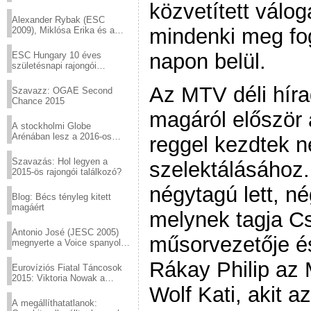
közvetített válog
helyed!
Alexander Rybak (ESC
mindenki meg fo
2009), Miklósa Erika és a
Virtuózok tehetségkutató
sztárjai a Margitszigeten
napon belül.
ESC Hungary 10 éves
születésnapi rajongói
találkozó
Az MTV déli hírad
Szavazz: OGAE Second
Chance 2015
magáról először 
A stockholmi Globe
Arénában lesz a 2016-os
reggel kezdtek n
Eurovízió
Szavazás: Hol legyen a
szelektálásához.
2015-ös rajongói találkozó?
négytagú lett, n
Blog: Bécs tényleg kitett
magáért
melynek tagja C
Antonio José (JESC 2005)
műsorvezetője é
megnyerte a Voice spanyol
verzióját
Rákay Philip az
Eurovíziós Fiatal Táncosok
2015: Viktoria Nowak a
Wolf Kati, akit a
győztes Lengyelországból
A megállíthatatlanok: