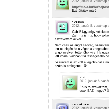
2012. január 8. vasárnap 
http://mtva.hu/hu/sajtos
Ezt láttátok már?
Serinon
2012. január 8. vasárnap 
Gabiii! Ugyanígy vélekede
Zaff írta is írta, hogy akk
észrevettem akkor.
Nem csak az angol szöveg, szerintem a
lett az elején és a végén a zongorabe
angol nyelven tette többnyire. Ha ugy
lett volna, valóban tisztességesebb hel
Szerintem is az volt a legjobb dal a 
azóta is emlegetek. 😀
Zoli
2012. január 8. vasá
Én is rá szavaztam, 
csak BAZ-megye? 
zsocakukac
2012. január 8. vasárnap 