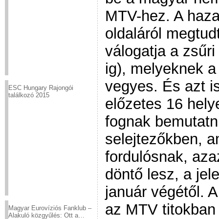
MTV-hez. A haza
oldaláról megtud
válogatja a zsűri
ig), melyeknek a
vegyes. És azt i
ESC Hungary Rajongói
találkozó 2015
előzetes 16 hely
fognak bemutatni
selejtezőkben, 
fordulósnak, aza
döntő lesz, a jel
január végétől. 
az MTV titokban ta
Magyar Eurovíziós Fanklub –
Alakuló közgyűlés: Ott a