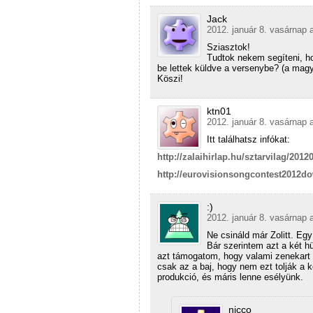
Jack
2012. január 8. vasárnap 
Sziasztok!
Tudtok nekem segíteni, h
be lettek küldve a versenybe? (a magy
Köszi!
ktn01
2012. január 8. vasárnap 
Itt találhatsz infókat:
http://zalaihirlap.hu/sztarvilag/201
http://eurovisionsongcontest2012d
:)
2012. január 8. vasárnap 
Ne csináld már Zolitt. Eg
Bár szerintem azt a két h
azt támogatom, hogy valami zenekart 
csak az a baj, hogy nem ezt tolják a
produkció, és máris lenne esélyünk.
nicco