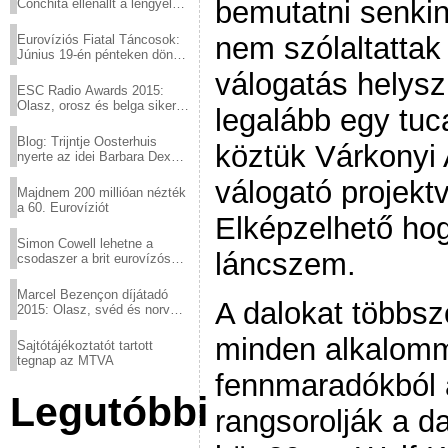
bemutatni senkin
Conchita ellenállt a lengyel
konzervatív nyomásnak
nem szólaltattak
Eurovíziós Fiatal Táncosok:
Június 19-én pénteken döntő
a sör fővárosából!
válogatás helysz
ESC Radio Awards 2015:
Olasz, orosz és belga siker,
legalább egy tuca
a svédek kimaradtak
Blog: Trijntje Oosterhuis
köztük Várkonyi At
nyerte az idei Barbara Dex
díjat
válogató projektv
Majdnem 200 millióan nézték
a 60. Eurovíziót
Elképzelhető ho
Simon Cowell lehetne a
láncszem.
csodaszer a brit eurovízós
kudarcok ellen
Marcel Bezençon díjátadó
A dalokat többsz
2015: Olasz, svéd és norvég
győzelem
minden alkalomma
Sajtótájékoztatót tartott
tegnap az MTVA
fennmaradókból 
Legutóbbi
rangsorolják a da