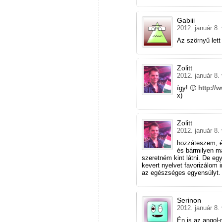
Gabiii
2012. január 8.
Az szörnyű lett
Zolitt
2012. január 8.
így! 🙂
http:/
x)
Zolitt
2012. január 8.
hozzáteszem, é
és bármilyen ma
szeretném kint látni. De eg
kevert nyelvet favorizálom 
az egészséges egyensúlyt.
Serinon
2012. január 8.
Én is az angol-