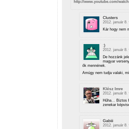
http://www.youtube.com/watch
Clusters
2012. január 8.
Kár hogy nem m
:)
2012. január 8.
De hozzánk jele
magyar versenyz
ők mennének.
Amúgy nem tudja valaki, mi
Klész Imre
2012. január 8.
Hűha… Biztos h
zenekar képvise
Gabiii
2012. január 8.