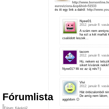
http://www.borsonline.h
euroviziora-&op&hid=51533
és itt egy link a dalról:
http://www.y
Nyee01
2012. január 8. vasá
A szám nem anniyra 
ha ezt a két marhát 
csalódott leszek…
tacom
2012. január 8. vasá
Hú, nekem ez tetszi
sikert kívánok nekik
Nyee01? Mi ez az új név?:)
Vivi
2012. január 8. vasá
Hát önbizalomból nin
Fórumlista
De amíg nem látom, 
aggódom 🙂
Fórum: Kávézó2