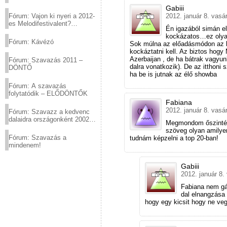
Gabiii
2012. január 8. vasá
Fórum: Vajon ki nyeri a 2012-
es Melodifestivalent?
Én igazából simán el
(2012.03.10. 12:00-ig)
kockázatos…ez olya
Fórum: Kávézó
Sok múlna az előadásmódon az b
kockáztatni kell. Az biztos hogy
Azerbaijan , de ha bátrak vagyun
Fórum: Szavazás 2011 –
dalra vonatkozik). De az itthoni
DÖNTŐ
ha be is jutnak az élő showba
Fórum: A szavazás
folytatódik – ELŐDÖNTŐK
Fabiana
2012. január 8. vasá
Fórum: Szavazz a kedvenc
dalaidra országonként 2002
Megmondom őszintén
és 2011 között!
szöveg olyan amilye
Fórum: Szavazás a
tudnám képzelni a top 20-ban!
mindenem!
Gabiii
2012. január 8.
Fabiana nem gáz
dal elnangzása 
hogy egy kicsit hogy ne v