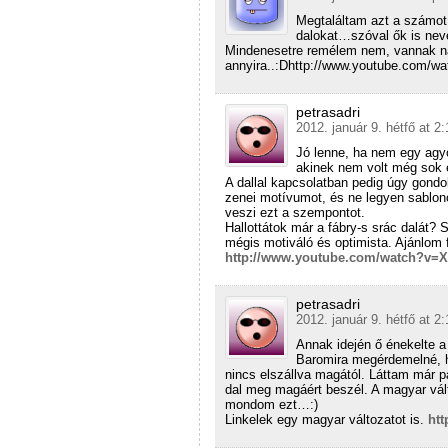
Megtaláltam azt a számot,
dalokat…szóval ők is nev
Mindenesetre remélem nem, vannak ná
annyira..:Dhttp://www.youtube.com/
petrasadri
2012. január 9. hétfő at 2:
Jó lenne, ha nem egy agyo
akinek nem volt még sok 
A dallal kapcsolatban pedig úgy gond
zenei motívumot, és ne legyen sablon
veszi ezt a szempontot.
Hallottátok már a fábry-s srác dalát?
mégis motiváló és optimista. Ajánlom 
http://www.youtube.com/watch?v=
petrasadri
2012. január 9. hétfő at 2:
Annak idején ő énekelte a
Baromira megérdemelné, ho
nincs elszállva magától. Láttam már p
dal meg magáért beszél. A magyar vál
mondom ezt…:)
Linkelek egy magyar változatot is.
ht