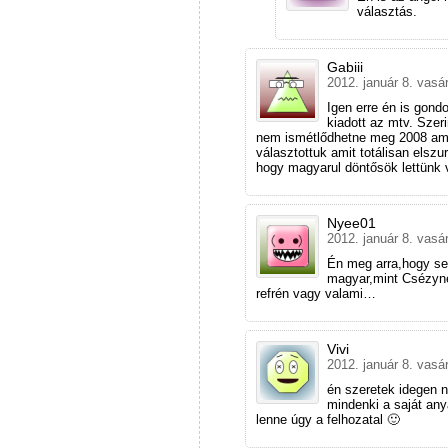
választás.
Gabiii
2012. január 8. vasá
Igen erre én is gondo
kiadott az mtv. Szer
nem ismétlődhetne meg 2008 amik
választottuk amit totálisan elsz
hogy magyarul döntősök lettünk v
Nyee01
2012. január 8. vasá
Én meg arra,hogy se
magyar,mint Csézynél
refrén vagy valami…
Vivi
2012. január 8. vasá
én szeretek idegen n
mindenki a saját an
lenne úgy a felhozatal 🙂