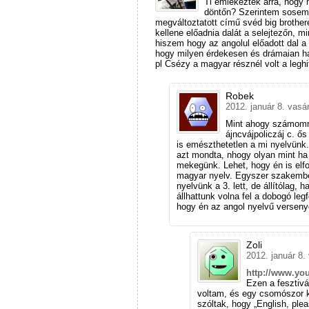
Ti emlékeztek arra, hogy 
döntőn? Szerintem sosem,
megváltoztatott című svéd big brothe
kellene előadnia dalát a selejtezőn, 
hiszem hogy az angolul előadott dal a
hogy milyen érdekesen és drámaian han
pl Csézy a magyar résznél volt a leghi
Robek
2012. január 8. vasá
Mint ahogy számomra
ájncvájpoliczáj c. ő
is emészthetetlen a mi nyelvünk. 
azt mondta, nhogy olyan mint h
mekegünk. Lehet, hogy én is elfo
magyar nyelv. Egyszer szakembere
nyelvünk a 3. lett, de állítólag, 
állhattunk volna fel a dobogó leg
hogy én az angol nyelvű versenyd
Zoli
2012. január 8.
http://www.you
Ezen a fesztiv
voltam, és egy csomószor k
szóltak, hogy „English, pl