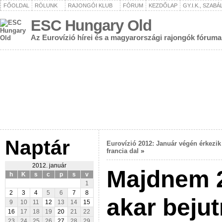
FŐOLDAL
RÓLUNK
RAJONGÓI KLUB
FÓRUM
KEZDŐLAP
GY.I.K., SZAB
ESC Hungary Old
Az Eurovízió hírei és a magyarországi rajongók fóruma
Naptár
Eurovízió 2012: Január végén érkezik
francia dal
»
2012. január
Majdnem 
h
K
s
c
p
s
v
1
2
3
4
5
6
7
8
akar bejut
9
10
11
12
13
14
15
16
17
18
19
20
21
22
23
24
25
26
27
28
29