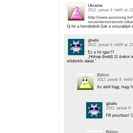
Ukraine
2012. január 9. hétfő at 1
http://www.eurosong.hr/
nezainteresiranosti-otka
Új hír a horvátoktól.Sok a visszalépő
gbalis
2012. január 9. hétfő at 1
Ez a hír igaz??
„Holnap (kedd) 11 órakor a
elődöntős dalait.”
Bálint
2012. január 9. hétfő
Az attól függ, hogy h
gbalis
2012. január 9. 
FB posztban! 
Bálint