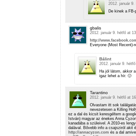
2012. január 9. 
De kinek a FB-
gbalis
2012. január 9. hétfő at 1
http://www.facebook.co
Everyone (Most Recent)-re
Bálint
2012. január 9. hétfő
Ha jól látom, akkor 
igaz lehet a hír. 🙂
Tarantino
2012. január 9. hétfő at 1
Olvastam itt sok találgatá
nevezetesen a Killing Hol
ez a dal és kicsit keresgéltem a goog
István) magyar az énekes Anna Cyzon 
kanadába a szüleivel. A 2010-es lengye
dalával. Bővebb info a csajsziról akit é
http://annacyzon.com
és a dal amivel