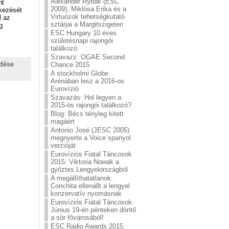
Alexander Rybak (ESC
nt
2009), Miklósa Erika és a
tkezését
Virtuózok tehetségkutató
l az
sztárjai a Margitszigeten
g
ESC Hungary 10 éves
születésnapi rajongói
találkozó
Szavazz: OGAE Second
ldése
Chance 2015
A stockholmi Globe
Arénában lesz a 2016-os
Eurovízió
Szavazás: Hol legyen a
2015-ös rajongói találkozó?
Blog: Bécs tényleg kitett
magáért
Antonio José (JESC 2005)
megnyerte a Voice spanyol
verzióját
Eurovíziós Fiatal Táncosok
2015: Viktoria Nowak a
győztes Lengyelországból
A megállíthatatlanok:
Conchita ellenállt a lengyel
konzervatív nyomásnak
Eurovíziós Fiatal Táncosok:
Június 19-én pénteken döntő
a sör fővárosából!
ESC Radio Awards 2015: