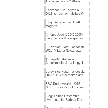
Arénában lesz a 2016-os
Eurovízió
Szavazás: Hol legyen a
2015-ös rajongói találkozó?
Blog: Bécs tényleg kitett
magáért
Antonio José (JESC 2005)
megnyerte a Voice spanyol
verzióját
Eurovíziós Fiatal Táncosok
2015: Viktoria Nowak a
győztes Lengyelországból
A megállíthatatlanok:
Conchita ellenállt a lengyel
konzervatív nyomásnak
Eurovíziós Fiatal Táncosok:
Június 19-én pénteken döntő
a sör fővárosából!
ESC Radio Awards 2015:
Olasz, orosz és belga siker,
a svédek kimaradtak
Blog: Trijntje Oosterhuis
nyerte az idei Barbara Dex
díjat