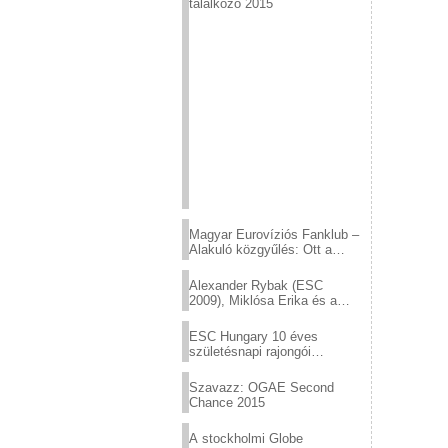
találkozó 2015
Magyar Eurovíziós Fanklub –
Alakuló közgyűlés: Ott a
helyed!
Alexander Rybak (ESC
2009), Miklósa Erika és a
Virtuózok tehetségkutató
sztárjai a Margitszigeten
ESC Hungary 10 éves
születésnapi rajongói
találkozó
Szavazz: OGAE Second
Chance 2015
A stockholmi Globe