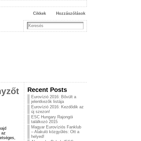
Cikkek
Hozzászólások
Recent Posts
nyzőt
Eurovízió 2016: Bővült a
jelentkezők listája
Eurovízió 2016: Kezdődik az
új szezon!
ESC Hungary Rajongói
találkozó 2015
Magyar Eurovíziós Fanklub
majd
– Alakuló közgyűlés: Ott a
 az
helyed!
etséges,