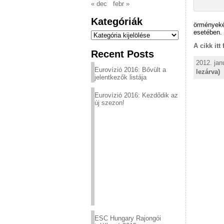
« dec
febr »
Kategóriák
örményeké
Kategóriák
esetében. 
A cikk itt
Recent Posts
2012. jan
Eurovízió 2016: Bővült a
lezárva)
jelentkezők listája
Eurovízió 2016: Kezdődik az
új szezon!
ESC Hungary Rajongói