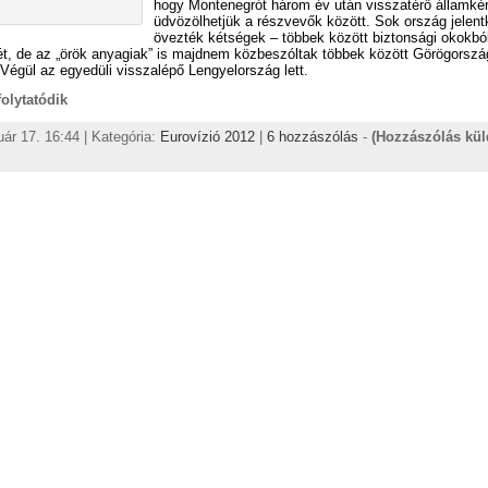
hogy Montenegrót három év után visszatérő államké
üdvözölhetjük a részvevők között. Sok ország jelen
övezték kétségek – többek között biztonsági okokbó
t, de az „örök anyagiak” is majdnem közbeszóltak többek között Görögorszá
Végül az egyedüli visszalépő Lengyelország lett.
 folytatódik
uár 17. 16:44 | Kategória:
Eurovízió 2012
|
6 hozzászólás
-
(Hozzászólás kü