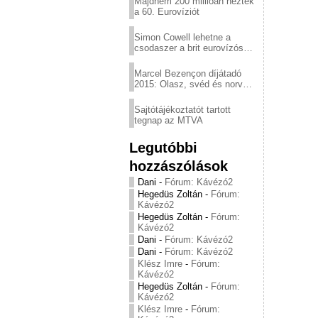
Majdnem 200 millióan nézték
a 60. Eurovíziót
Simon Cowell lehetne a
csodaszer a brit eurovízós
kudarcok ellen
Marcel Bezençon díjátadó
2015: Olasz, svéd és norvég
győzelem
Sajtótájékoztatót tartott
tegnap az MTVA
Legutóbbi
hozzászólások
Dani
-
Fórum: Kávézó2
Hegedüs Zoltán
-
Fórum:
Kávézó2
Hegedüs Zoltán
-
Fórum:
Kávézó2
Dani
-
Fórum: Kávézó2
Dani
-
Fórum: Kávézó2
Klész Imre
-
Fórum:
Kávézó2
Hegedüs Zoltán
-
Fórum:
Kávézó2
Klész Imre
-
Fórum: