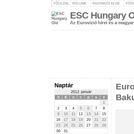
FŐOLDAL
RÓLUNK
RAJONGÓI KLUB
FÓR
ESC Hungary O
Az Eurovízió hírei és a magya
Naptár
Euro
2012. január
Bak
h
K
s
c
p
s
v
1
2
3
4
5
6
7
8
9
10
11
12
13
14
15
16
17
18
19
20
21
22
23
24
25
26
27
28
29
30
31