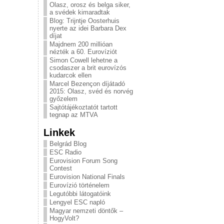
Olasz, orosz és belga siker,
a svédek kimaradtak
Blog: Trijntje Oosterhuis
nyerte az idei Barbara Dex
díjat
Majdnem 200 millióan
nézték a 60. Eurovíziót
Simon Cowell lehetne a
csodaszer a brit eurovízós
kudarcok ellen
Marcel Bezençon díjátadó
2015: Olasz, svéd és norvég
győzelem
Sajtótájékoztatót tartott
tegnap az MTVA
Linkek
Belgrád Blog
ESC Radio
Eurovision Forum Song
Contest
Eurovision National Finals
Eurovízió történelem
Legutóbbi látogatóink
Lengyel ESC napló
Magyar nemzeti döntők –
HogyVolt?