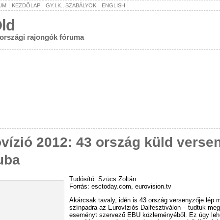
UM
KEZDŐLAP
GY.I.K., SZABÁLYOK
ENGLISH
ld
rországi rajongók fóruma
vízió 2012: 43 ország küld verse
uba
Tudósító: Szücs Zoltán
Forrás: esctoday.com, eurovision.tv
Akárcsak tavaly, idén is 43 ország versenyzője lép 
színpadra az Eurovíziós Dalfesztiválon – tudtuk meg
eseményt szervező EBU közleményéből. Ez úgy leh