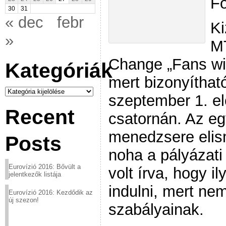
Fo
30
31
« dec
febr
Ki
»
MT
Change „Fans wil
Kategóriák
mert bizonyíthat
Kategóriák
szeptember 1. el
Recent
csatornán. Az eg
menedzsere elisme
Posts
noha a pályázati 
Eurovízió 2016: Bővült a
volt írva, hogy i
jelentkezők listája
indulni, mert ne
Eurovízió 2016: Kezdődik az
új szezon!
szabályainak.