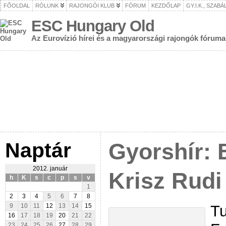
FŐOLDAL
RÓLUNK
RAJONGÓI KLUB
FÓRUM
KEZDŐLAP
GY.I.K., SZAB
ESC Hungary Old
Az Eurovízió hírei és a magyarországi rajongók fóruma
Naptár
Gyorshír: 
2012. január
Krisz Rudi
h
K
s
c
p
s
v
1
2
3
4
5
6
7
8
Tu
9
10
11
12
13
14
15
16
17
18
19
20
21
22
23
24
25
26
27
28
29