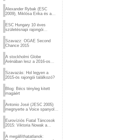
helyed!
Alexander Rybak (ESC
2009), Miklósa Erika és a
Virtuózok tehetségkutató
sztárjai a Margitszigeten
ESC Hungary 10 éves
születésnapi rajongói
találkozó
Szavazz: OGAE Second
Chance 2015
A stockholmi Globe
Arénában lesz a 2016-os
Eurovízió
Szavazás: Hol legyen a
2015-ös rajongói találkozó?
Blog: Bécs tényleg kitett
magáért
Antonio José (JESC 2005)
megnyerte a Voice spanyol
verzióját
Eurovíziós Fiatal Táncosok
2015: Viktoria Nowak a
győztes Lengyelországból
A megállíthatatlanok: