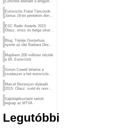
Conchita ellenállt a lengyel
konzervatív nyomásnak
Eurovíziós Fiatal Táncosok:
Június 19-én pénteken döntő
a sör fővárosából!
ESC Radio Awards 2015:
Olasz, orosz és belga siker,
a svédek kimaradtak
Blog: Trijntje Oosterhuis
nyerte az idei Barbara Dex
díjat
Majdnem 200 millióan nézték
a 60. Eurovíziót
Simon Cowell lehetne a
csodaszer a brit eurovízós
kudarcok ellen
Marcel Bezençon díjátadó
2015: Olasz, svéd és norvég
győzelem
Sajtótájékoztatót tartott
tegnap az MTVA
Legutóbbi