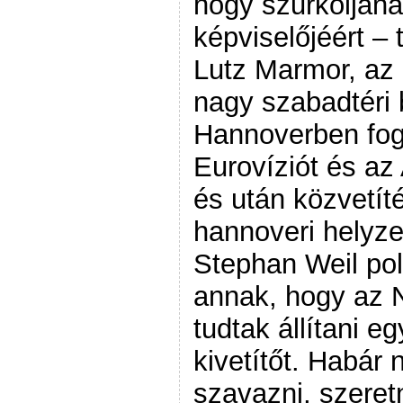
hogy szurkoljan
képviselőjéért – 
Lutz Marmor, az
nagy szabadtéri 
Hannoverben fog
Eurovíziót és az
és után közvetít
hannoveri helyzet
Stephan Weil po
annak, hogy az N
tudtak állítani e
kivetítőt. Habár
szavazni, szeret