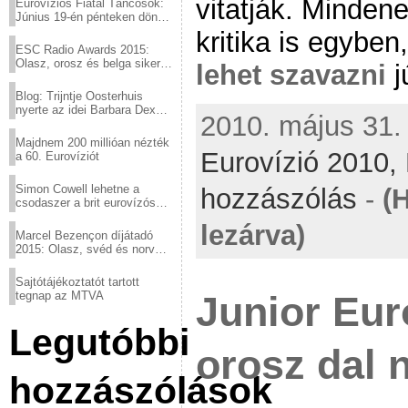
vitatják. Minden
Eurovíziós Fiatal Táncosok:
Június 19-én pénteken döntő
a sör fővárosából!
kritika is egyben,
ESC Radio Awards 2015:
Olasz, orosz és belga siker,
lehet szavazni
j
a svédek kimaradtak
Blog: Trijntje Oosterhuis
nyerte az idei Barbara Dex
2010. május 31. 
díjat
Majdnem 200 millióan nézték
Eurovízió 2010,
a 60. Eurovíziót
Simon Cowell lehetne a
hozzászólás
-
(
csodaszer a brit eurovízós
kudarcok ellen
lezárva)
Marcel Bezençon díjátadó
2015: Olasz, svéd és norvég
győzelem
Sajtótájékoztatót tartott
Junior Eur
tegnap az MTVA
Legutóbbi
orosz dal 
hozzászólások