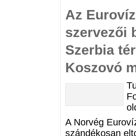
Az Eurovíz
szervezői 
Szerbia té
Koszovó m
Tu
Fo
ol
A Norvég Eurovíz
szándékosan elto