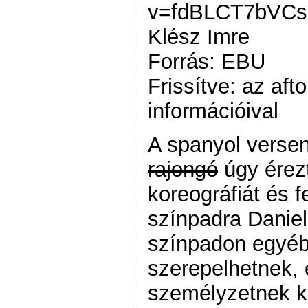
v=fdBLCT7bVCs[
Klész Imre
Forrás: EBU
Frissítve: az aft
információival
A spanyol versen
rajongó
úgy érez
koreográfiát és f
színpadra Daniel
színpadon egyéb
szerepelhetnek, 
személyzetnek ke