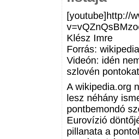
[youtube]http:/
v=vQZnQsBMzoc[
Klész Imre
Forrás: wikipedia
Videón: idén nem
szlovén pontoka
A wikipedia.org n
lesz néhány isme
pontbemondó szóv
Eurovízió döntő
pillanata a ponto