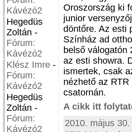
Oroszország ki fo
Kávézó2
junior versenyző
Hegedüs
döntőre. Az esti
Zoltán
-
Színház ad otthon
Fórum:
belső válogatón 2
Kávézó2
az esti showra.
Klész Imre
-
ismertek, csak a
Fórum:
nézhető az RTR 
Kávézó2
csatornán.
Hegedüs
A cikk itt folyta
Zoltán
-
Fórum:
2010. május 30. 
Kávézó2