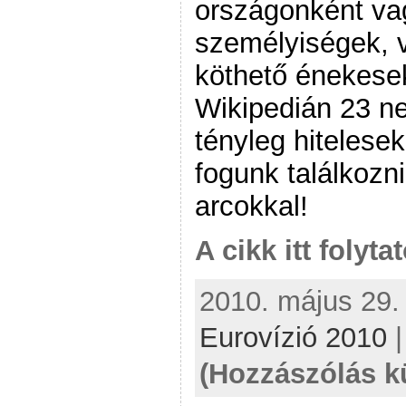
országonként vag
személyiségek, 
köthető énekesek
Wikipedián 23 ne
tényleg hitelesek
fogunk találkozni
arcokkal!
A cikk itt folyta
2010. május 29. 
Eurovízió 2010
(Hozzászólás k