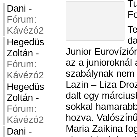
Tu
Dani
-
Fo
Fórum:
Te
Kávézó2
da
Hegedüs
Junior Eurovíziór
Zoltán
-
az a junioroknál
Fórum:
szabálynak nem 
Kávézó2
Lazin – Liza Dro
Hegedüs
dalt egy március
Zoltán
-
sokkal hamarabb 
Fórum:
hozva. Valószínű
Kávézó2
Maria Zaikina fo
Dani
-