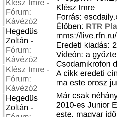
Klész Imre
-
Klész Imre
Fórum:
Forrás: escdaily
Kávézó2
Élőben:
RTR Pla
Hegedüs
mms://live.rfn.ru/
Zoltán
-
Eredeti kiadás: 
Fórum:
Videón: a győzte
Kávézó2
Csodamikrofon 
Klész Imre
-
A cikk eredeti cí
Fórum:
ma este orosz ju
Kávézó2
Már csak néhány
Hegedüs
2010-es Junior E
Zoltán
-
este, magyar idő
Fórum: