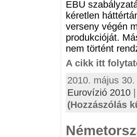
EBU szabályzatát
kéretlen háttértá
verseny végén m
produkcióját. M
nem történt rend
A cikk itt folyta
2010. május 30. 
Eurovízió 2010
(Hozzászólás k
Németorsz