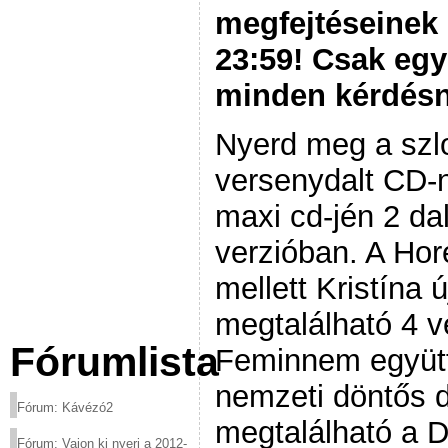
megfejtéseinek 
23:59! Csak eg
minden kérdésn
Nyerd meg a szl
versenydalt CD-n
maxi cd-jén 2 da
verzióban. A Hor
mellett Kristína 
megtalálható 4 v
Fórumlista
Feminnem együtte
nemzeti döntős d
Fórum: Kávézó2
megtalálható a 
Fórum: Vajon ki nyeri a 2012-