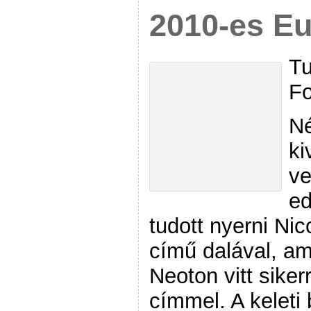
2010-es Eu
Tu
Fo
Né
ki
ve
ed
tudott nyerni Nic
című dalával, a
Neoton vitt siker
címmel. A keleti