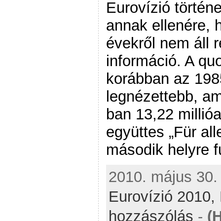
Eurovízió történ
annak ellenére, 
évekről nem áll 
információ. A qu
korábban az 1985
legnézettebb, am
ban 13,22 millió
együttes „Für all
második helyre fu
2010. május 30. 
Eurovízió 2010,
hozzászólás
-
(