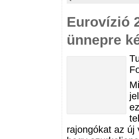
Eurovízió 
ünnepre k
Tu
Fo
Mi
je
ez
te
rajongókat az új 