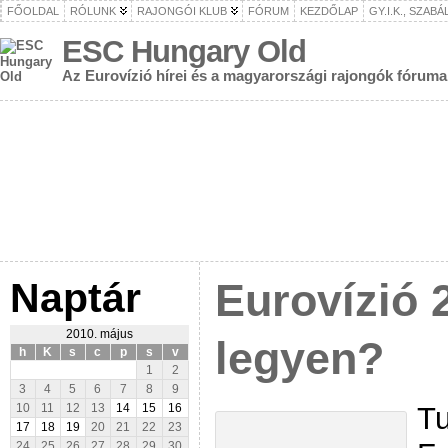
FŐOLDAL
RÓLUNK
RAJONGÓI KLUB
FÓRUM
KEZDŐLAP
GY.I.K., SZAB
ESC Hungary Old
Az Eurovízió hírei és a magyarországi rajongók fóruma
Naptár
Eurovízió 
2010. május
legyen?
h
K
s
c
p
s
v
1
2
3
4
5
6
7
8
9
Tu
10
11
12
13
14
15
16
17
18
19
20
21
22
23
24
25
26
27
28
29
30