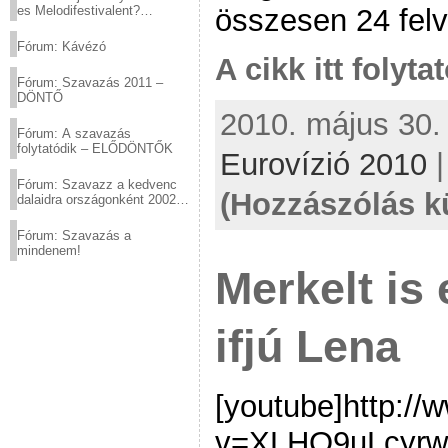
összesen 24 felv
es Melodifestivalent?
(2012.03.10. 12:00-ig)
Fórum: Kávézó
A cikk itt folyta
Fórum: Szavazás 2011 –
DÖNTŐ
2010. május 30. 
Fórum: A szavazás
folytatódik – ELŐDÖNTŐK
Eurovízió 2010
Fórum: Szavazz a kedvenc
(Hozzászólás k
dalaidra országonként 2002
és 2011 között!
Fórum: Szavazás a
mindenem!
Merkelt is 
ifjú Lena
[youtube]http:/
v=XLHQ9uLcyrw[