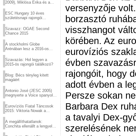
2009), Miklósa Erika és a
versenyzője volt.
Virtuózok tehetségkutató
sztárjai a Margitszigeten
ESC Hungary 10 éves
borzasztó ruhába
születésnapi rajongói
találkozó
visszhangot válto
Szavazz: OGAE Second
Chance 2015
körében. Az euro
A stockholmi Globe
eurovíziós szak
Arénában lesz a 2016-os
Eurovízió
évben szavazásr
Szavazás: Hol legyen a
2015-ös rajongói találkozó?
rajongóit, hogy d
Blog: Bécs tényleg kitett
magáért
adott évben a le
Antonio José (JESC 2005)
Persze sokan ne
megnyerte a Voice spanyol
verzióját
Barbara Dex ruh
Eurovíziós Fiatal Táncosok
2015: Viktoria Nowak a
a tavalyi Dex-gy
győztes Lengyelországból
A megállíthatatlanok:
szerelésének ne
Conchita ellenállt a lengyel
konzervatív nyomásnak