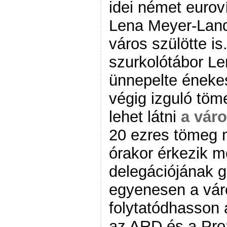
idei német eurov
Lena Meyer-Land
város szülötte is
szurkolótábor Le
ünnepelte énekes
végig izguló töme
lehet látni
a vár
20 ezres tömeg m
órakor érkezik 
delegációjának 
egyenesen a vá
folytatódhasson 
az ARD és a Pro