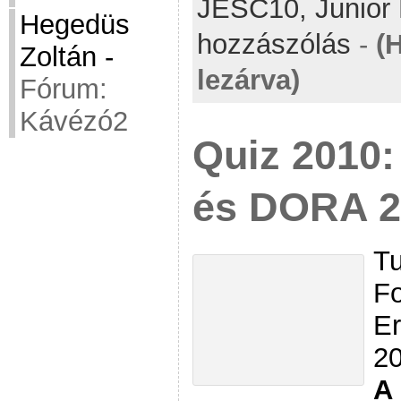
JESC10,
Junior
Hegedüs
hozzászólás
-
(
Zoltán
-
lezárva)
Fórum:
Kávézó2
Quiz 2010:
és DORA 2
Tu
Fo
Er
20
A 