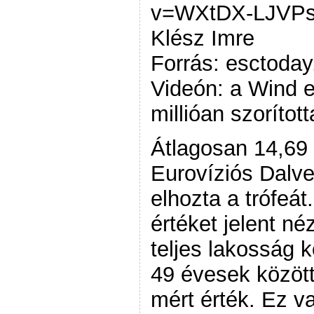
v=WXtDX-LJVPs[
Klész Imre
Forrás: esctoda
Videón: a Wind e
millióan szorítot
Átlagosan 14,69 m
Eurovíziós Dalve
elhozta a trófeát
értéket jelent n
teljes lakosság 
49 évesek között
mért érték. Ez v