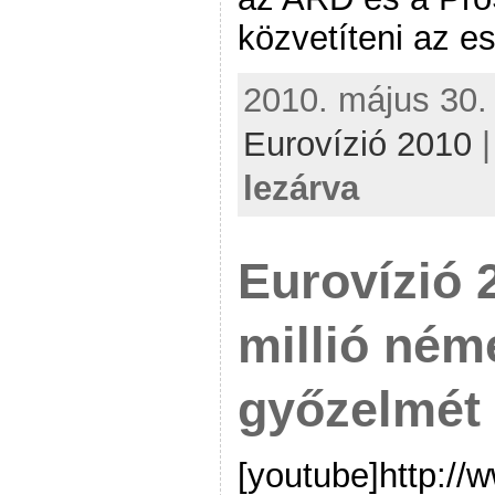
közvetíteni az 
2010. május 30. 
Eurovízió 2010
lezárva
Eurovízió 
millió néme
győzelmét
[youtube]http:/