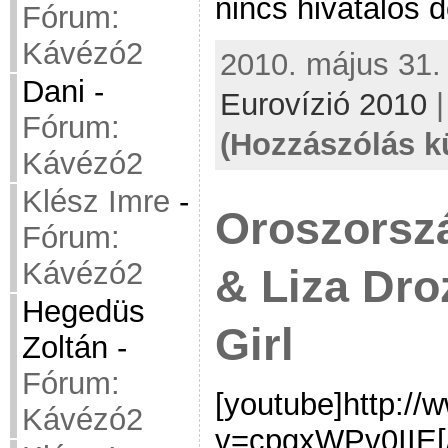
nincs hivatalos 
Fórum:
Kávézó2
2010. május 31. 
Dani
-
Eurovízió 2010
Fórum:
(Hozzászólás k
Kávézó2
Klész Imre
-
Oroszorsz
Fórum:
Kávézó2
& Liza Dro
Hegedüs
Girl
Zoltán
-
Fórum:
[youtube]http:/
Kávézó2
v=cpgxWPv0IIE[/