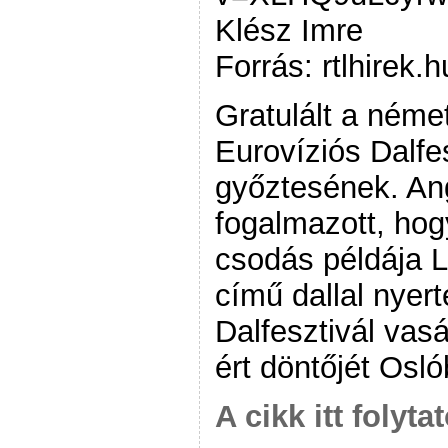
Klész Imre
Forrás: rtlhirek.h
Gratulált a néme
Eurovíziós Dalfe
győztesének. An
fogalmazott, hog
csodás példája Le
című dallal nyer
Dalfesztivál vas
ért döntőjét Osl
A cikk itt folyta