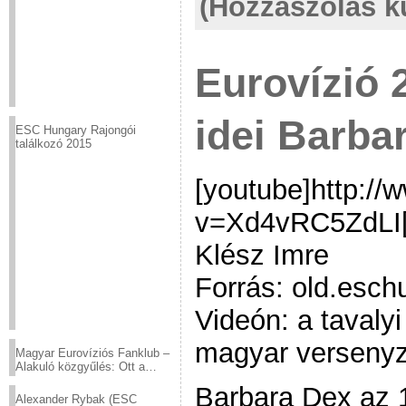
(Hozzászólás k
Eurovízió 2
idei Barba
ESC Hungary Rajongói
találkozó 2015
[youtube]http:/
v=Xd4vRC5ZdLI[/
Klész Imre
Forrás: old.esch
Videón: a tavaly
magyar verseny
Magyar Eurovíziós Fanklub –
Alakuló közgyűlés: Ott a
helyed!
Barbara Dex az 
Alexander Rybak (ESC