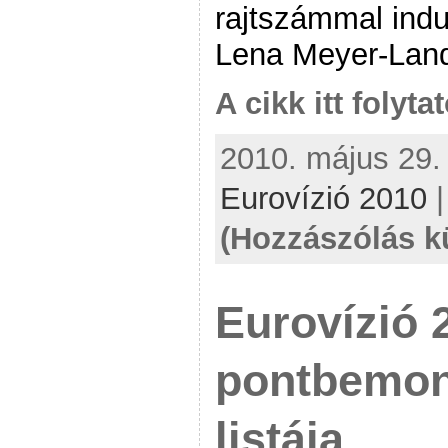
rajtszámmal indu
Lena Meyer-Land
A cikk itt folyta
2010. május 29. 
Eurovízió 2010
(Hozzászólás k
Eurovízió 2
pontbemon
listája