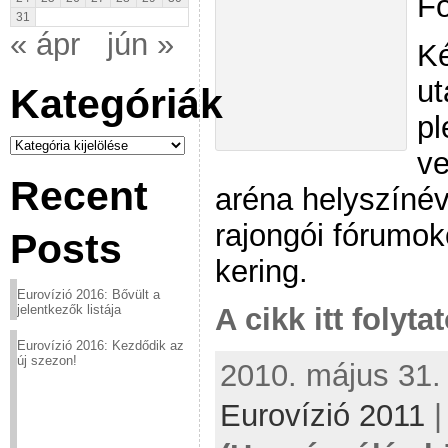
Fo
31
« ápr
jún »
Ké
ut
Kategóriák
pl
Kategóriák
ve
Recent
aréna helyszínév
rajongói fórumo
Posts
kering.
Eurovízió 2016: Bővült a
jelentkezők listája
A cikk itt folyta
Eurovízió 2016: Kezdődik az
új szezon!
2010. május 31. 
Eurovízió 2011