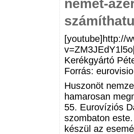
német-azer
számíthat
[youtube]http:/
v=ZM3JEdY1l5o[/
Kerékgyártó Pét
Forrás: eurovisio
Huszonöt nemzet
hamarosan megm
55. Eurovíziós D
szombaton este.
készül az esemé