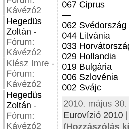
067 Ciprus
Kávézó2
—
Hegedüs
062 Svédország
Zoltán
-
044 Litvánia
Fórum:
033 Horvátorszá
Kávézó2
029 Hollandia
Klész Imre
-
019 Bulgária
Fórum:
006 Szlovénia
Kávézó2
002 Svájc
Hegedüs
2010. május 30. 
Zoltán
-
Eurovízió 2010
Fórum:
Kávézó2
(Hozzászólás k