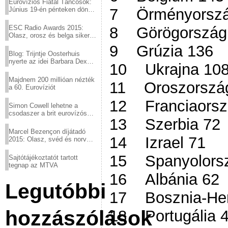
Eurovíziós Fiatal Táncosok:
7 Örményorszá
Június 19-én pénteken döntő
a sör fővárosából!
8 Görögország
ESC Radio Awards 2015:
Olasz, orosz és belga siker,
a svédek kimaradtak
9 Grúzia 136
Blog: Trijntje Oosterhuis
nyerte az idei Barbara Dex
10 Ukrajna 10
díjat
Majdnem 200 millióan nézték
11 Oroszorszá
a 60. Eurovíziót
12 Franciaorsz
Simon Cowell lehetne a
csodaszer a brit eurovízós
13 Szerbia 72
kudarcok ellen
Marcel Bezençon díjátadó
14 Izrael 71
2015: Olasz, svéd és norvég
győzelem
15 Spanyolors
Sajtótájékoztatót tartott
tegnap az MTVA
16 Albánia 62
Legutóbbi
17 Bosznia-Her
hozzászólások
18 Portugália 