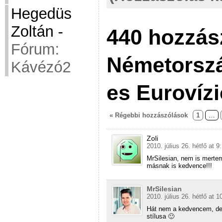
Hegedüs
Zoltán
-
440 hozzás
Fórum:
Németorszá
Kávézó2
es Eurovízi
« Régebbi hozzászólások
1
…
Zoli
2010. július 26. hétfő at 9
MrSilesian, nem is merte
másnak is kedvence!!!
MrSilesian
2010. július 26. hétfő at 1
Hát nem a kedvencem, de 
stílusa 🙂