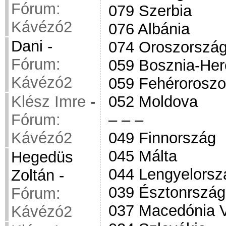
Fórum:
079 Szerbia
Kávézó2
076 Albánia
Dani
-
074 Oroszorszá
Fórum:
059 Bosznia-Her
Kávézó2
059 Fehéroroszo
Klész Imre
-
052 Moldova
Fórum:
– – –
Kávézó2
049 Finnország
045 Málta
Hegedüs
044 Lengyelorsz
Zoltán
-
039 Észtonrszág
Fórum:
037 Macedónia 
Kávézó2