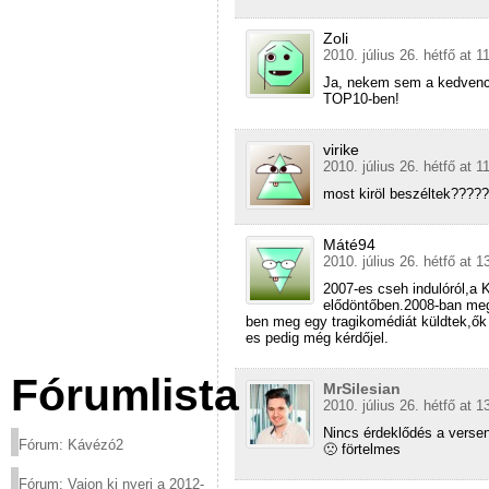
Zoli
2010. július 26. hétfő at 1
Ja, nekem sem a kedvenc
TOP10-ben!
virike
2010. július 26. hétfő at 1
most kiröl beszéltek?????
Máté94
2010. július 26. hétfő at 1
2007-es cseh indulóról,a K
elődöntőben.2008-ban meg 
ben meg egy tragikomédiát küldtek,ők
es pedig még kérdőjel.
Fórumlista
MrSilesian
2010. július 26. hétfő at 1
Nincs érdeklődés a versen
Fórum: Kávézó2
🙁 förtelmes
Fórum: Vajon ki nyeri a 2012-