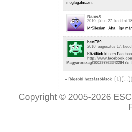
megfogalmazni.
NameX
2010. július 27. kedd at 1
MrSilesian : Aha , így má
benF89
2010. augusztus 17. kedd 
Közülünk ki nem Facebook-
http://www.facebook.co
Magyarorszag/100397923342294
és L
« Régebbi hozzászólások
1
…
Copyright © 2005-2026
ESC