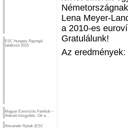
Németországnak 
Lena Meyer-Landr
a 2010-es euroví
Gratulálunk!
ESC Hungary Rajongói
találkozó 2015
Az eredmények:
Magyar Eurovíziós Fanklub –
Alakuló közgyűlés: Ott a
helyed!
Alexander Rybak (ESC