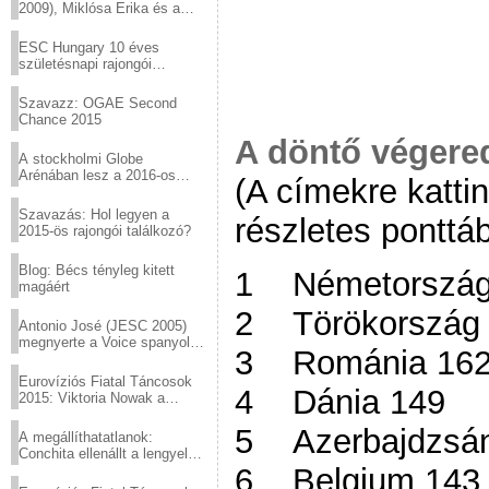
2009), Miklósa Erika és a
Virtuózok tehetségkutató
sztárjai a Margitszigeten
ESC Hungary 10 éves
születésnapi rajongói
találkozó
Szavazz: OGAE Second
Chance 2015
A döntő véger
A stockholmi Globe
Arénában lesz a 2016-os
(A címekre katti
Eurovízió
Szavazás: Hol legyen a
részletes ponttáb
2015-ös rajongói találkozó?
Blog: Bécs tényleg kitett
1 Németország
magáért
2 Törökország
Antonio José (JESC 2005)
megnyerte a Voice spanyol
3 Románia 16
verzióját
Eurovíziós Fiatal Táncosok
4 Dánia 149
2015: Viktoria Nowak a
győztes Lengyelországból
5 Azerbajdzsá
A megállíthatatlanok:
Conchita ellenállt a lengyel
6 Belgium 143
konzervatív nyomásnak