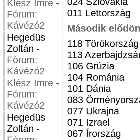
024 Szlovákia
Klész Imre
-
011 Lettország
Fórum:
Kávézó2
Második elődön
Hegedüs
118 Törökország
Zoltán
-
113 Azerbajdzsá
Fórum:
106 Grúzia
Kávézó2
104 Románia
Klész Imre
-
101 Dánia
Fórum:
083 Örményorsz
Kávézó2
077 Ukrajna
Hegedüs
071 Izrael
Zoltán
-
067 Írország
Fórum: