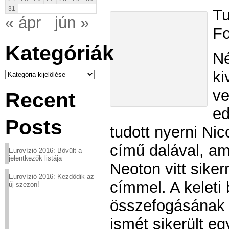
31
Tu
« ápr
jún »
Fo
Kategóriák
Né
Kategóriák
ki
ve
Recent
ed
Posts
tudott nyerni Nic
című dalával, a
Eurovízió 2016: Bővült a
jelentkezők listája
Neoton vitt siker
Eurovízió 2016: Kezdődik az
címmel. A keleti
új szezon!
összefogásának 
ismét sikerült e