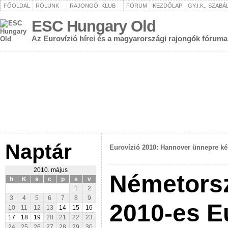
FŐOLDAL
RÓLUNK
RAJONGÓI KLUB
FÓRUM
KEZDŐLAP
GY.I.K., SZAB
ESC Hungary Old
Az Eurovízió hírei és a magyarországi rajongók fóruma
Naptár
Eurovízió 2010: Hannover ünnepre ké
2010. május
Németorsz
h
K
s
c
p
s
v
1
2
3
4
5
6
7
8
9
2010-es Eu
10
11
12
13
14
15
16
17
18
19
20
21
22
23
24
25
26
27
28
29
30