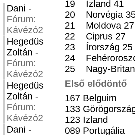
19 Izland 41
Dani
-
20 Norvégia 3
Fórum:
21 Moldova 27
Kávézó2
22 Ciprus 27
Hegedüs
23 Írország 25
Zoltán
-
24 Fehéroroszo
Fórum:
25 Nagy-Britan
Kávézó2
Első elődöntő
Hegedüs
Zoltán
-
167 Belguim
Fórum:
133 Görögorszá
Kávézó2
123 Izland
Dani
-
089 Portugália