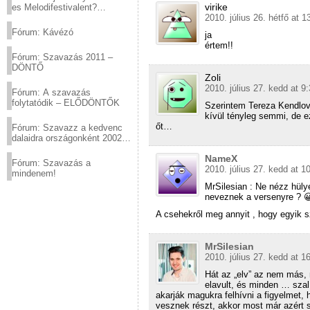
virike
es Melodifestivalent?
2010. július 26. hétfő at 1
(2012.03.10. 12:00-ig)
Fórum: Kávézó
ja
értem!!
Fórum: Szavazás 2011 –
DÖNTŐ
Zoli
2010. július 27. kedd at 9
Fórum: A szavazás
folytatódik – ELŐDÖNTŐK
Szerintem Tereza Kendlov
kívül tényleg semmi, de e
őt…
Fórum: Szavazz a kedvenc
dalaidra országonként 2002
és 2011 között!
NameX
Fórum: Szavazás a
2010. július 27. kedd at 1
mindenem!
MrSilesian : Ne nézz hüly
neveznek a versenyre ? 
A csehekről meg annyit , hogy egyik
MrSilesian
2010. július 27. kedd at 1
Hát az „elv” az nem más,
elavult, és minden … szal
akarják magukra felhívni a figyelmet
vesznek részt, akkor most már azért