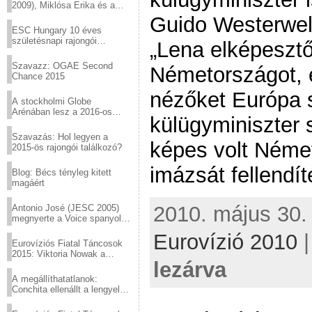
2009), Miklósa Erika és a
Virtuózok tehetségkutató
Guido Westerwel
sztárjai a Margitszigeten
ESC Hungary 10 éves
születésnapi rajongói
„Lena elképesztő
találkozó
Szavazz: OGAE Second
Németországot, é
Chance 2015
nézőket Európa s
A stockholmi Globe
Arénában lesz a 2016-os
külügyminiszter
Eurovízió
Szavazás: Hol legyen a
képes volt Néme
2015-ös rajongói találkozó?
imázsát fellendít
Blog: Bécs tényleg kitett
magáért
2010. május 30. 
Antonio José (JESC 2005)
megnyerte a Voice spanyol
verzióját
Eurovízió 2010
Eurovíziós Fiatal Táncosok
2015: Viktoria Nowak a
lezárva
győztes Lengyelországból
A megállíthatatlanok:
Conchita ellenállt a lengyel
konzervatív nyomásnak