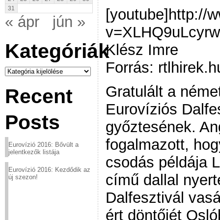
31
[youtube]http:/
« ápr
jún »
v=XLHQ9uLcyrw[
Kategóriák
Klész Imre
Forrás: rtlhirek.h
Kategóriák
Gratulált a néme
Recent
Eurovíziós Dalfe
Posts
győztesének. An
fogalmazott, hog
Eurovízió 2016: Bővült a
jelentkezők listája
csodás példája Le
Eurovízió 2016: Kezdődik az
című dallal nyer
új szezon!
Dalfesztivál vas
ért döntőjét Osl