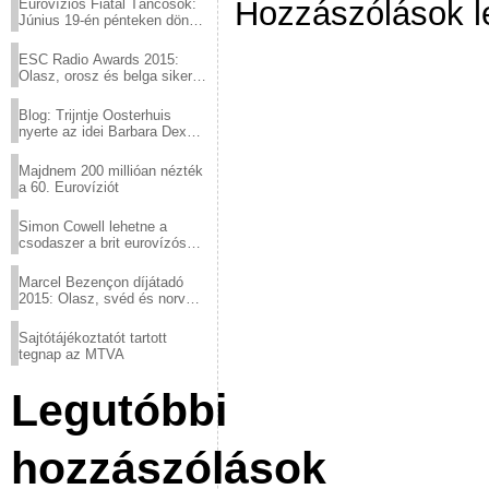
Hozzászólások l
Eurovíziós Fiatal Táncosok:
Június 19-én pénteken döntő
a sör fővárosából!
ESC Radio Awards 2015:
Olasz, orosz és belga siker,
a svédek kimaradtak
Blog: Trijntje Oosterhuis
nyerte az idei Barbara Dex
díjat
Majdnem 200 millióan nézték
a 60. Eurovíziót
Simon Cowell lehetne a
csodaszer a brit eurovízós
kudarcok ellen
Marcel Bezençon díjátadó
2015: Olasz, svéd és norvég
győzelem
Sajtótájékoztatót tartott
tegnap az MTVA
Legutóbbi
hozzászólások