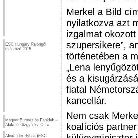
Merkel a Bild cí
nyilatkozva azt 
izgalmat okozott
szupersikere”, am
ESC Hungary Rajongói
találkozó 2015
történetében a 
„Lena lenyűgözö
és a kisugárzásá
fiatal Németors
kancellár.
Nem csak Merkel
Magyar Eurovíziós Fanklub –
koalíciós partne
Alakuló közgyűlés: Ott a
helyed!
külügyminiszter i
Alexander Rybak (ESC