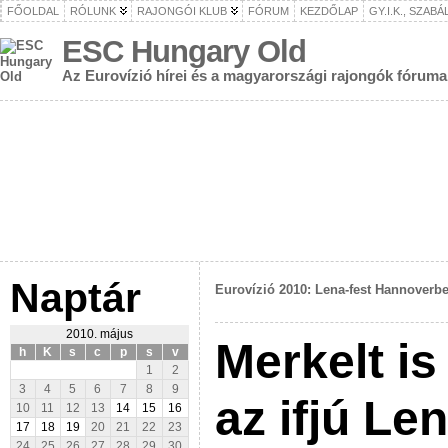
FŐOLDAL
RÓLUNK
RAJONGÓI KLUB
FÓRUM
KEZDŐLAP
GY.I.K., SZAB
ESC Hungary Old
Az Eurovízió hírei és a magyarországi rajongók fóruma
Naptár
Eurovízió 2010: Lena-fest Hannoverb
2010. május
Merkelt is
h
K
s
c
p
s
v
1
2
3
4
5
6
7
8
9
az ifjú Le
10
11
12
13
14
15
16
17
18
19
20
21
22
23
24
25
26
27
28
29
30