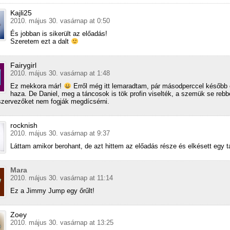
Kajli25
2010. május 30. vasárnap at 0:50
És jobban is sikerült az előadás!
Szeretem ezt a dalt
Fairygirl
2010. május 30. vasárnap at 1:48
Ez mekkora már!
Erről még itt lemaradtam, pár másodperccel később
haza. De Daniel, meg a táncosok is tök profin viselték, a szemük se rebb
szervezőket nem fogják megdícsérni.
rocknish
2010. május 30. vasárnap at 9:37
Láttam amikor berohant, de azt hittem az előadás része és elkésett egy 
Mara
2010. május 30. vasárnap at 11:14
Ez a Jimmy Jump egy őrűlt!
Zoey
2010. május 30. vasárnap at 13:25