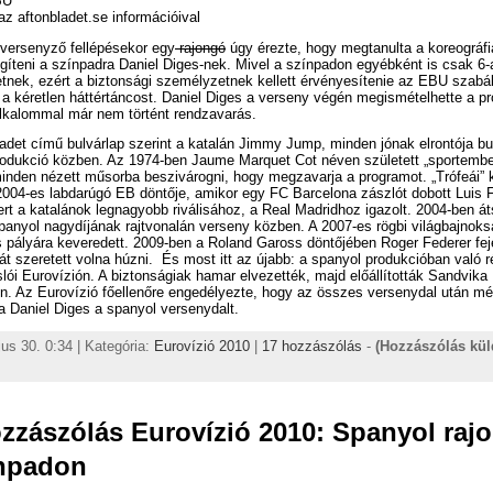
BU
 az aftonbladet.se információival
 versenyző fellépésekor egy
rajongó
úgy érezte, hogy megtanulta a koreográfi
gíteni a színpadra Daniel Diges-nek. Mivel a színpadon egyébként is csak 6-
tnek, ezért a biztonsági személyzetnek kellett érvényesítenie az EBU szabá
e a kéretlen háttértáncost. Daniel Diges a verseny végén megismételhette a pr
lkalommal már nem történt rendzavarás.
adet című bulvárlap szerint a katalán Jimmy Jump, minden jónak elrontója bu
rodukció közben. Az 1974-ben Jaume Marquet Cot néven született „sportembe
minden nézett műsorba beszivárogni, hogy megzavarja a programot. „Trófeái” 
2004-es labdarúgó EB döntője, amikor egy FC Barcelona zászlót dobott Luis 
rt a katalánok legnagyobb riválisához, a Real Madridhoz igazolt. 2004-ben át
anyol nagydíjának rajtvonalán verseny közben. A 2007-es rögbi világbajnoks
s pályára keveredett. 2009-ben a Roland Gaross döntőjében Roger Federer fej
át szeretett volna húzni. És most itt az újabb: a spanyol produkcióban való r
lói Eurovízión. A biztonságiak hamar elvezették, majd előállították Sandvika
n. Az Eurovízió főellenőre engedélyezte, hogy az összes versenydal után m
 Daniel Diges a spanyol versenydalt.
us 30. 0:34 | Kategória:
Eurovízió 2010
|
17 hozzászólás
-
(Hozzászólás kü
zzászólás Eurovízió 2010: Spanyol raj
ínpadon