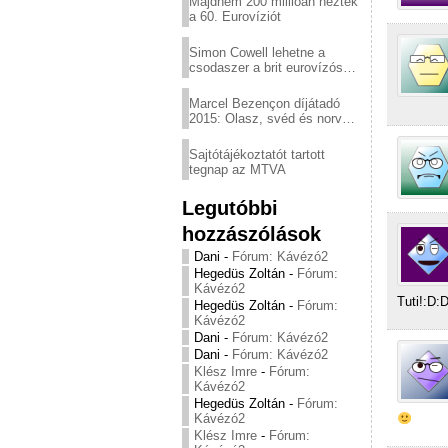
Majdnem 200 millióan nézték
a 60. Eurovíziót
Simon Cowell lehetne a
csodaszer a brit eurovízós
kudarcok ellen
Marcel Bezençon díjátadó
2015: Olasz, svéd és norvég
győzelem
Sajtótájékoztatót tartott
tegnap az MTVA
Legutóbbi
hozzászólások
Dani
-
Fórum: Kávézó2
Hegedüs Zoltán
-
Fórum:
Kávézó2
Tuti!:D:
Hegedüs Zoltán
-
Fórum:
Kávézó2
Dani
-
Fórum: Kávézó2
Dani
-
Fórum: Kávézó2
Klész Imre
-
Fórum:
Kávézó2
Hegedüs Zoltán
-
Fórum:
Kávézó2
Klész Imre
-
Fórum: