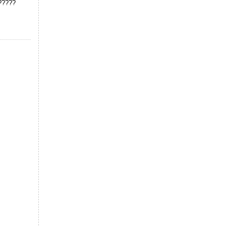
??????