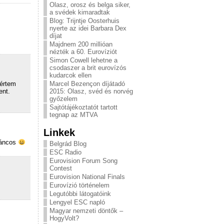
Olasz, orosz és belga siker,
a svédek kimaradtak
Blog: Trijntje Oosterhuis
nyerte az idei Barbara Dex
díjat
Majdnem 200 millióan
nézték a 60. Eurovíziót
Simon Cowell lehetne a
csodaszer a brit eurovízós
kudarcok ellen
Marcel Bezençon díjátadó
 értem
2015: Olasz, svéd és norvég
ent.
győzelem
Sajtótájékoztatót tartott
tegnap az MTVA
Linkek
táncos
Belgrád Blog
ESC Radio
Eurovision Forum Song
Contest
Eurovision National Finals
Eurovízió történelem
Legutóbbi látogatóink
Lengyel ESC napló
Magyar nemzeti döntők –
HogyVolt?