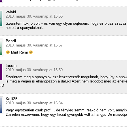
valaki
2010. május 30. vasárnap at 15:55
Szerintem tök jó volt – és van egy olyan sejtésem, hogy ez plusz szavaz
hozott a spanyoloknak…
Bandi
2010. május 30. vasárnap at 15:57
Mint Rémi
tacom
2010. május 30. vasárnap at 15:59
Szerintem meg a spanyolok ezt leszervezték maguknak, hogy így a show
is meg a végén is elhangozzon a daluk! Azért nem lepődött meg az ének
D:D
Kajli25
2010. május 30. vasárnap at 16:34
Vagy egyszerűen csak profi… de tényleg semmi reakció nem volt, annyiba
Danielen észrevenni, hogy egy kicsit gyengébb volt a hangja. De másodjár