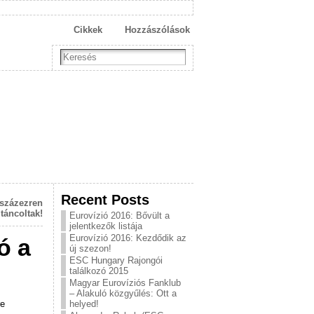
Cikkek
Hozzászólások
Recent Posts
 százezren
táncoltak!
Eurovízió 2016: Bővült a
jelentkezők listája
Eurovízió 2016: Kezdődik az
ó a
új szezon!
ESC Hungary Rajongói
találkozó 2015
Magyar Eurovíziós Fanklub
– Alakuló közgyűlés: Ott a
re
helyed!