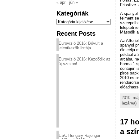
Forrás: E
« ápr
jún »
Frissítve:
Kategóriák
A spanyol
felment se
Kategóriák
szerepelhe
leléptetni
Második a
Recent Posts
Az Aftonbl
Eurovízió 2016: Bővült a
spanyol p
jelentkezők listája
életcélja 
például a 
Eurovízió 2016: Kezdődik az
arcába, me
új szezon!
Forma 1 sp
döntőjén i
piros sapk
2010-es os
rendőrőrsé
előadhassa
2010. máj
lezárva)
17 ho
a sz
ESC Hungary Rajongói