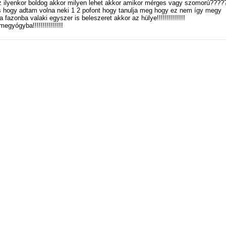
z ilyenkor boldog akkor milyen lehet akkor amikor mérges vagy szomorú???
s hogy adtam volna neki 1 2 pofont hogy tanulja meg hogy ez nem így megy
 fazonba valaki egyszer is beleszeret akkor az hülye!!!!!!!!!!!!!!
megyógyba!!!!!!!!!!!!!!!