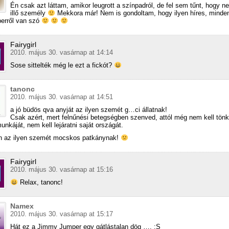
Én csak azt láttam, amikor leugrott a színpadról, de fel sem tűnt, hogy 
illő személy
Mekkora már! Nem is gondoltam, hogy ilyen híres, minden
erről van szó
Fairygirl
2010. május 30. vasárnap at 14:14
Sose sittelték még le ezt a fickót?
tanonc
2010. május 30. vasárnap at 14:51
a jó büdös qva anyját az ilyen szemét g…ci állatnak!
Csak azért, mert felnűnési betegségben szenved, attól még nem kell tönk
nkáját, nem kell lejáratni saját országát.
n az ilyen szemét mocskos patkánynak!
Fairygirl
2010. május 30. vasárnap at 15:16
Relax, tanonc!
Namex
2010. május 30. vasárnap at 15:17
Hát ez a Jimmy Jumper egy gátlástalan dög …. :S