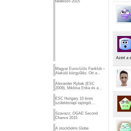
találkozó 2015
Azért a 
Magyar Eurovíziós Fanklub –
Alakuló közgyűlés: Ott a
helyed!
Alexander Rybak (ESC
2009), Miklósa Erika és a
Virtuózok tehetségkutató
sztárjai a Margitszigeten
ESC Hungary 10 éves
születésnapi rajongói
találkozó
Szavazz: OGAE Second
Chance 2015
A stockholmi Globe