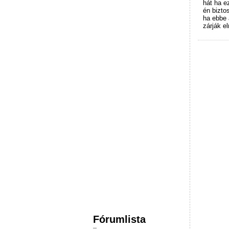
hát ha e
én bizto
ha ebbe a
zárják el
Fórumlista