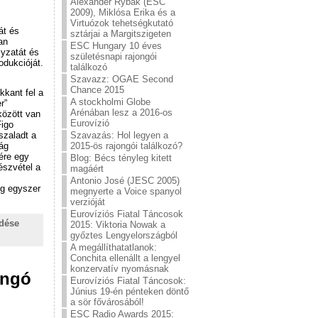
Alexander Rybak (ESC
2009), Miklósa Erika és a
Virtuózok tehetségkutató
át és
sztárjai a Margitszigeten
an
ESC Hungary 10 éves
lyzatát és
születésnapi rajongói
odukcióját.
találkozó
Szavazz: OGAE Second
Chance 2015
kkant fel a
A stockholmi Globe
r”
Arénában lesz a 2016-os
között van
Eurovízió
Figo
Szavazás: Hol legyen a
szaladt a
2015-ös rajongói találkozó?
ág
ére egy
Blog: Bécs tényleg kitett
észvétel a
magáért
Antonio José (JESC 2005)
ég egyszer
megnyerte a Voice spanyol
verzióját
Eurovíziós Fiatal Táncosok
ldése
2015: Viktoria Nowak a
győztes Lengyelországból
A megállíthatatlanok:
Conchita ellenállt a lengyel
konzervatív nyomásnak
ongó
Eurovíziós Fiatal Táncosok:
Június 19-én pénteken döntő
a sör fővárosából!
ESC Radio Awards 2015: