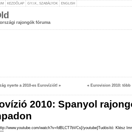
UM
KEZDŐLAP
GY.I.K., SZABÁLYOK
ENGLISH
ld
rországi rajongók fóruma
ág nyerte a 2010-es Eurovíziót!
»
«
Eurovision 2010: több
ovízió 2010: Spanyol rajong
npadon
http://www.youtube.com/watch?v=fdBLCT7bVCs[/youtube]Tudósító: Klész Im