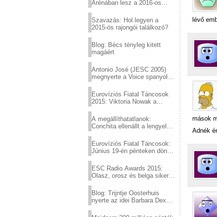
Arénában lesz a 2016-os
Eurovízió
lévő emb
Szavazás: Hol legyen a
2015-ös rajongói találkozó?
Blog: Bécs tényleg kitett
magáért
Antonio José (JESC 2005)
megnyerte a Voice spanyol
verzióját
Eurovíziós Fiatal Táncosok
2015: Viktoria Nowak a
győztes Lengyelországból
mások mu
A megállíthatatlanok:
Conchita ellenállt a lengyel
Adnék é
konzervatív nyomásnak
Eurovíziós Fiatal Táncosok:
Június 19-én pénteken döntő
a sör fővárosából!
ESC Radio Awards 2015:
Olasz, orosz és belga siker,
a svédek kimaradtak
Blog: Trijntje Oosterhuis
nyerte az idei Barbara Dex
díjat