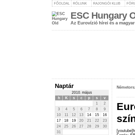
FŐOLDAL
RÓLUNK
RAJONGÓI KLUB
FÓR
ESC Hungary O
Az Eurovízió hírei és a magya
Naptár
Németorsz
2010. május
h
K
s
c
p
s
v
Eur
1
2
3
4
5
6
7
8
9
szí
10
11
12
13
14
15
16
17
18
19
20
21
22
23
24
25
26
27
28
29
30
[youtube]
31