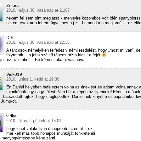
Zolecs
2010. május 30. vasárnap at 21:07
nekem fel sem tűnt,meglátszik mennyire közömbös volt idén spanyolors
nekem,csak arra lettem figyelmes h j.zs. bemondta h megismétlik az előa
D.B.
2010. május 30. vasárnap at 22:36
A táncosok némelyikén felfedezni némi rezdülést, hogy „most mi van”, de 
folytatták… a jobb szélső táncos rázta kicsit a fejét
ges ez az ember… Be kéne csukatni valahova.
Vick019
2010. június 1. kedd at 19:30
Én Daniel helyében befejeztem volna az éneklést és adtam volna annak 
fajankónak egy nagy fülest. Van bőr a képén az ilyennek? Elrontja mások
. Látszódott rajtuk, hogy meglepődtek. Daniel-nek kinyílt a csipája amikor lev
 Jump-ot.
virike
2010. július 2. péntek at 15:01
hogy lehet valaki ilyen ünneprontó szemét f..sz
mér kell más több hónapos munkáját tönkretenni
 elmegyogyintézetbe kéne zárni