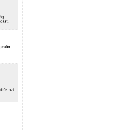
zág
dást.
profin
a
itték azt