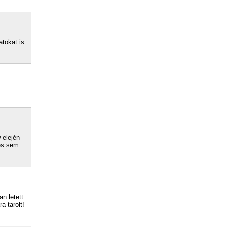
atokat is
 elején
es sem.
n letett
a tarolt!