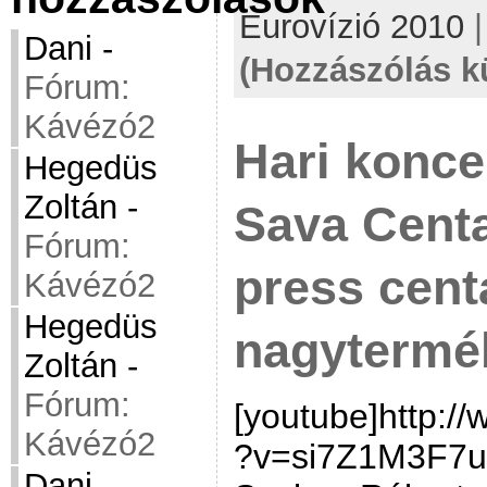
Eurovízió 2010
Dani
-
(Hozzászólás k
Fórum:
Kávézó2
Hari konce
Hegedüs
Zoltán
-
Sava Centa
Fórum:
press cent
Kávézó2
Hegedüs
nagytermé
Zoltán
-
Fórum:
[youtube]http:/
Kávézó2
?v=si7Z1M3F7uk
Dani
-