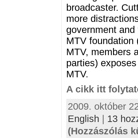
broadcaster. Cut
more distraction
government and t
MTV foundation (i
MTV, members ar
parties) exposes
MTV.
A cikk itt folyta
2009. október 22
English
|
13 hoz
(Hozzászólás k