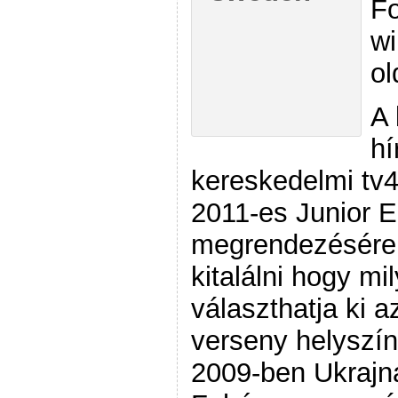
Fo
wi
ol
A 
hí
kereskedelmi tv4 
2011-es Junior E
megrendezésére
kitalálni hogy m
választhatja ki 
verseny helyszín
2009-ben Ukrajn