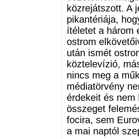
közrejátszott. A 
pikantériája, ho
ítéletet a három
ostrom elkövető
után ismét ostro
köztelevízió, más
nincs meg a műk
médiatörvény nem
érdekeit és nem 
összeget felemé
focira, sem Euro
a mai naptól sze