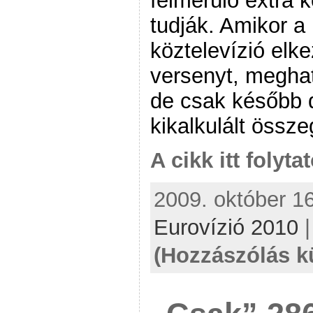
felmerülő extra 
tudják. Amikor 
köztelevízió elk
versenyt, meghat
de csak később d
kikalkulált össz
A cikk itt folyta
2009. október 16
Eurovízió 2010
(Hozzászólás k