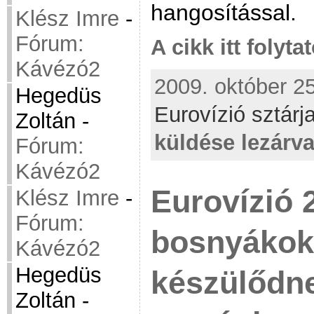
hangosítással.
Klész Imre
-
Fórum:
A cikk itt folyta
Kávézó2
2009. október 25
Hegedüs
Eurovízió sztárja
Zoltán
-
küldése lezárv
Fórum:
Kávézó2
Eurovízió 
Klész Imre
-
Fórum:
bosnyákok 
Kávézó2
Hegedüs
készülődn
Zoltán
-