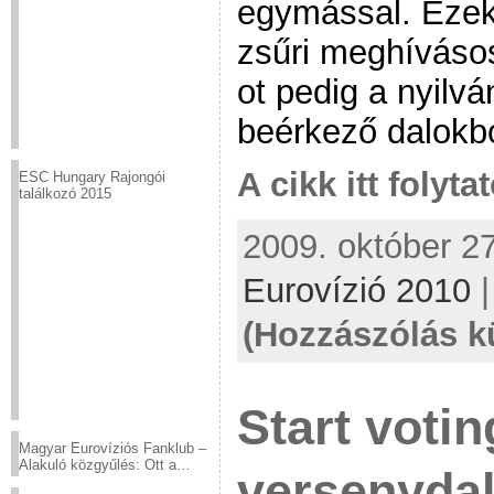
egymással. Ezek 
zsűri meghíváso
ot pedig a nyilv
beérkező dalokból
A cikk itt folyta
ESC Hungary Rajongói
találkozó 2015
2009. október 27
Eurovízió 2010
(Hozzászólás k
Start voti
Magyar Eurovíziós Fanklub –
Alakuló közgyűlés: Ott a
versenydal
helyed!