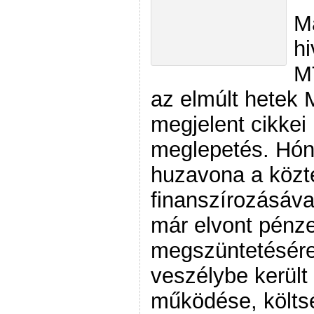
M
hi
MT
az elmúlt hetek 
megjelent cikkei
meglepetés. Hón
huzavona a közte
finanszírozásáva
már elvont pénze
megszüntetésére 
veszélybe került
működése, költs