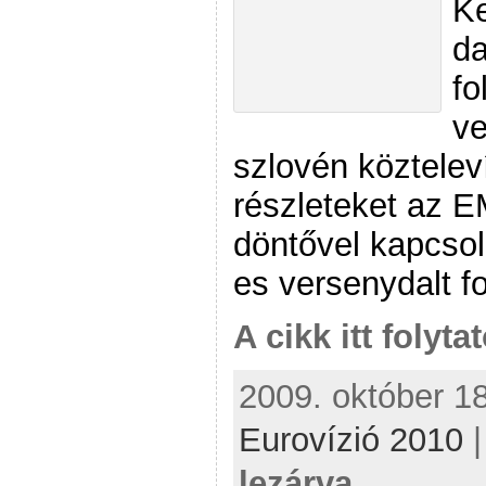
Ke
da
fo
v
szlovén közteleví
részleteket az 
döntővel kapcso
es versenydalt fo
A cikk itt folyta
2009. október 18
Eurovízió 2010
lezárva