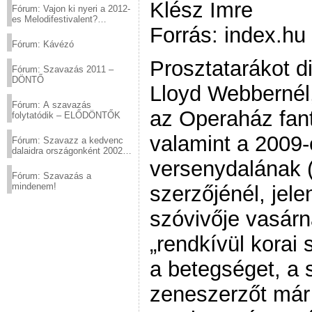
Klész Imre
Fórum: Vajon ki nyeri a 2012-
es Melodifestivalent?
Forrás: index.hu
(2012.03.10. 12:00-ig)
Fórum: Kávézó
Prosztatarákot d
Fórum: Szavazás 2011 –
DÖNTŐ
Lloyd Webbernél
Fórum: A szavazás
az Operaház fan
folytatódik – ELŐDÖNTŐK
valamint a 2009-
Fórum: Szavazz a kedvenc
dalaidra országonként 2002
és 2011 között!
versenydalának 
Fórum: Szavazás a
mindenem!
szerzőjénél, jel
szóvivője vasár
„rendkívül korai
a betegséget, a 
zeneszerzőt már 