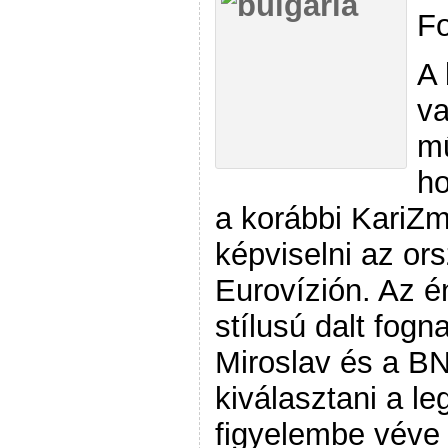
Fo
A 
va
mű
ho
a korábbi KariZm
képviselni az or
Eurovízión. Az 
stílusú dalt fogn
Miroslav és a B
kiválasztani a l
figyelembe véve 