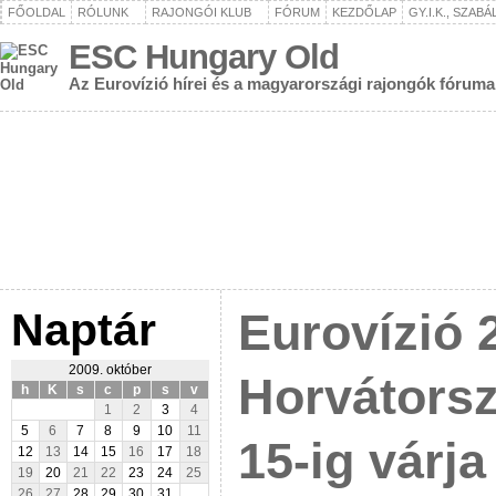
FŐOLDAL
RÓLUNK
RAJONGÓI KLUB
FÓRUM
KEZDŐLAP
GY.I.K., SZAB
ESC Hungary Old
Az Eurovízió hírei és a magyarországi rajongók fóruma
Naptár
Eurovízió 
2009. október
Horvátors
h
K
s
c
p
s
v
1
2
3
4
5
6
7
8
9
10
11
15-ig várja
12
13
14
15
16
17
18
19
20
21
22
23
24
25
26
27
28
29
30
31