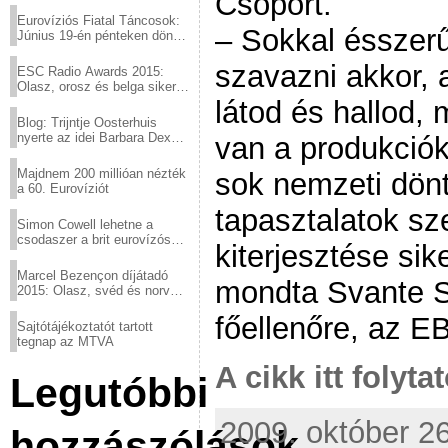
Csoport.
Eurovíziós Fiatal Táncosok:
– Sokkal ésszerű
Június 19-én pénteken döntő
a sör fővárosából!
szavazni akkor,
ESC Radio Awards 2015:
Olasz, orosz és belga siker,
a svédek kimaradtak
látod és hallod,
Blog: Trijntje Oosterhuis
nyerte az idei Barbara Dex
van a produkció
díjat
Majdnem 200 millióan nézték
sok nemzeti döntő
a 60. Eurovíziót
tapasztalatok sz
Simon Cowell lehetne a
csodaszer a brit eurovízós
kiterjesztése sik
kudarcok ellen
Marcel Bezençon díjátadó
mondta Svante St
2015: Olasz, svéd és norvég
győzelem
főellenőre, az E
Sajtótájékoztatót tartott
tegnap az MTVA
A cikk itt folyta
Legutóbbi
2009. október 26
hozzászólások