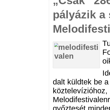
„Csak” 286
pályázik a
Melodifest
Tu
Fo
oi
Id
dalt küldtek be 
köztelevízióhoz,
Melodifestivalenr
győztesét minde