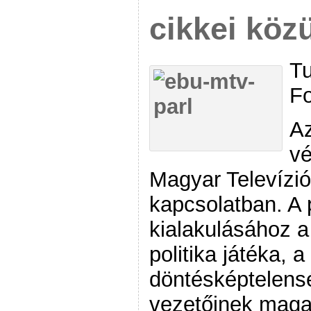
cikkei közü
Tu
Fo
Az
vé
Magyar Televízió
kapcsolatban. A
kialakulásához a
politika játéka, 
döntésképtelens
vezetőinek maga