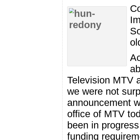
Co
Im
So
ol
Ac
ab
Television MTV a
we were not surpr
announcement we
office of MTV to
been in progress
funding requirem