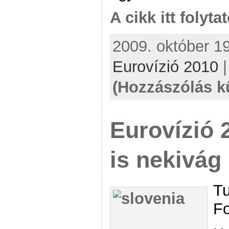
A cikk itt folyta
2009. október 19
Eurovízió 2010
(Hozzászólás k
Eurovízió 
is nekivág
Tu
Fo