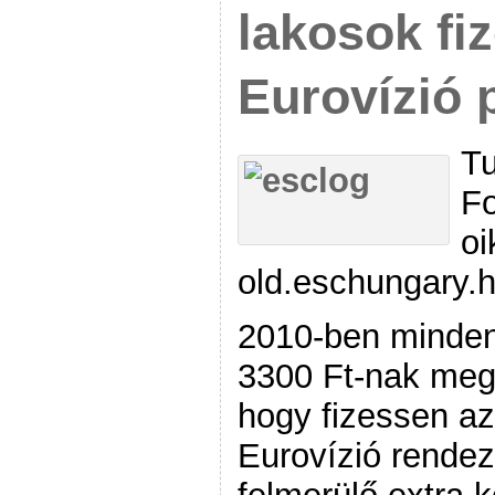
lakosok fiz
Eurovízió 
Tu
Fo
oi
old.eschungary.
2010-ben minden 
3300 Ft-nak megf
hogy fizessen az
Eurovízió rende