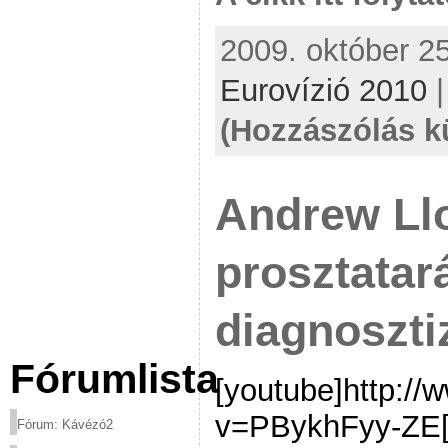
2009. október 25
Eurovízió 2010
(Hozzászólás k
Andrew Ll
prosztatar
diagnoszti
Fórumlista
[youtube]http:/
v=PBykhFyy-ZE[/
Fórum: Kávézó2