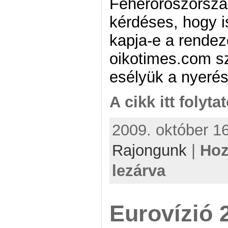
Fehéroroszorszá
kérdéses, hogy i
kapja-e a rendez
oikotimes.com sz
esélyük a nyerés
A cikk itt folyta
2009. október 16
Rajongunk
|
Hoz
lezárva
Eurovízió 