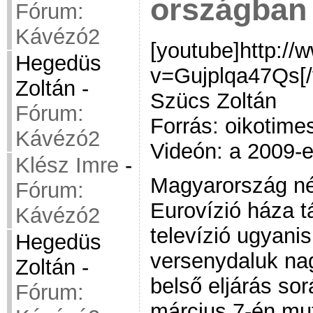
országban
Fórum:
Kávézó2
[youtube]http:/
Hegedüs
v=Gujplqa47Qs[/
Zoltán
-
Szücs Zoltán
Fórum:
Forrás: oikotim
Kávézó2
Videón: a 2009-e
Klész Imre
-
Magyarország nél
Fórum:
Eurovízió háza 
Kávézó2
televízió ugyanis
Hegedüs
versenydaluk na
Zoltán
-
belső eljárás sor
Fórum:
március 7-én mut