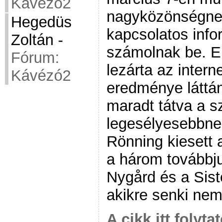
Kávézó2
nagyközönségnek
Hegedüs
kapcsolatos info
Zoltán
-
számolnak be. E
Fórum:
lezárta az inter
Kávézó2
eredménye láttá
maradt tátva a s
legesélyesebbnek 
Rönning kiesett 
a három továbbju
Nygård és a Sist
akikre senki nem
A cikk itt folyta