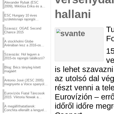
Alexander Rybak (ESC
2009), Miklósa Erika és a
hallani
Virtuózok tehetségkutató
sztárjai a Margitszigeten
ESC Hungary 10 éves
születésnapi rajongói
találkozó
Tu
Szavazz: OGAE Second
Chance 2015
Fo
A stockholmi Globe
Arénában lesz a 2016-os
15
Eurovízió
Szavazás: Hol legyen a
ve
2015-ös rajongói találkozó?
is lehet szavazni
Blog: Bécs tényleg kitett
magáért
az utolsó dal vég
Antonio José (JESC 2005)
megnyerte a Voice spanyol
részt venni a tel
verzióját
Eurovíziós Fiatal Táncosok
Eurovízión – err
2015: Viktoria Nowak a
győztes Lengyelországból
időről időre meg
A megállíthatatlanok:
Conchita ellenállt a lengyel
konzervatív nyomásnak