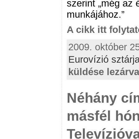
szerint „még az é
munkájához.”
A cikk itt folyta
2009. október 25
Eurovízió sztárja
küldése lezárv
Néhány cím
másfél hó
Televízióv