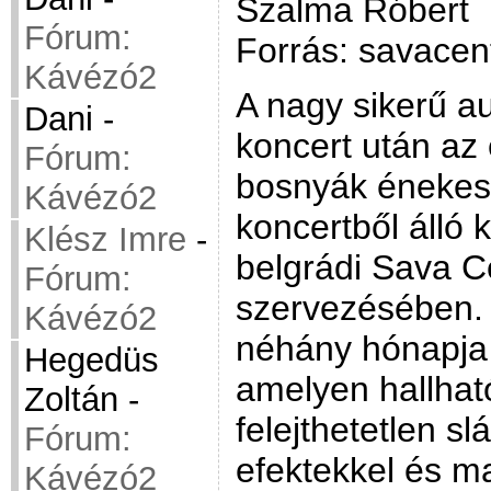
Szalma Róbert
Fórum:
Forrás: savacen
Kávézó2
A nagy sikerű a
Dani
-
koncert után az
Fórum:
bosnyák énekes 
Kávézó2
koncertből álló 
Klész Imre
-
belgrádi Sava C
Fórum:
szervezésében. 
Kávézó2
néhány hónapja k
Hegedüs
amelyen hallhat
Zoltán
-
felejthetetlen sl
Fórum:
efektekkel és m
Kávézó2