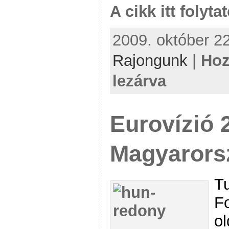
A cikk itt folyta
2009. október 22
Rajongunk
|
Hoz
lezárva
Eurovízió 
Magyarors
Tu
F
o