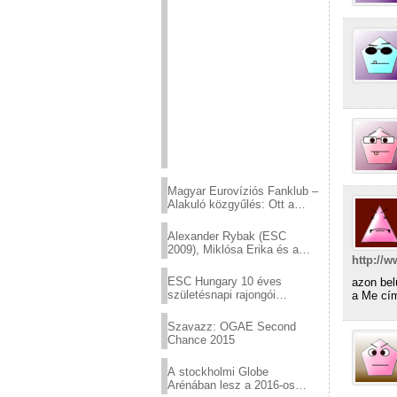
Magyar Eurovíziós Fanklub –
Alakuló közgyűlés: Ott a
helyed!
Alexander Rybak (ESC
2009), Miklósa Erika és a
http://
Virtuózok tehetségkutató
sztárjai a Margitszigeten
ESC Hungary 10 éves
azon bel
születésnapi rajongói
a Me cím
találkozó
Szavazz: OGAE Second
Chance 2015
A stockholmi Globe
Arénában lesz a 2016-os