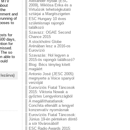
Alexander Rybak (ESC
of MTV
2009), Miklósa Erika és a
about
Virtuózok tehetségkutató
 the
sztárjai a Margitszigeten
rnment and
 running of
ESC Hungary 10 éves
poses to
születésnapi rajongói
találkozó
Szavazz: OGAE Second
osts for
Chance 2015
 600 days,
A stockholmi Globe
tion for
Arénában lesz a 2016-os
 missed.
Eurovízió
. The so
Szavazás: Hol legyen a
en able to
2015-ös rajongói találkozó?
could
Blog: Bécs tényleg kitett
magáért
Antonio José (JESC 2005)
lezárva)
megnyerte a Voice spanyol
verzióját
Eurovíziós Fiatal Táncosok
2015: Viktoria Nowak a
győztes Lengyelországból
A megállíthatatlanok:
Conchita ellenállt a lengyel
konzervatív nyomásnak
Eurovíziós Fiatal Táncosok:
Június 19-én pénteken döntő
a sör fővárosából!
ESC Radio Awards 2015: