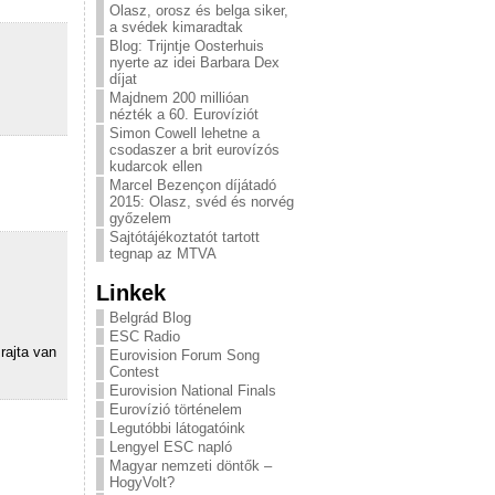
Olasz, orosz és belga siker,
a svédek kimaradtak
Blog: Trijntje Oosterhuis
nyerte az idei Barbara Dex
díjat
Majdnem 200 millióan
nézték a 60. Eurovíziót
Simon Cowell lehetne a
csodaszer a brit eurovízós
kudarcok ellen
Marcel Bezençon díjátadó
2015: Olasz, svéd és norvég
győzelem
Sajtótájékoztatót tartott
tegnap az MTVA
Linkek
Belgrád Blog
ESC Radio
rajta van
Eurovision Forum Song
Contest
Eurovision National Finals
Eurovízió történelem
Legutóbbi látogatóink
Lengyel ESC napló
Magyar nemzeti döntők –
HogyVolt?