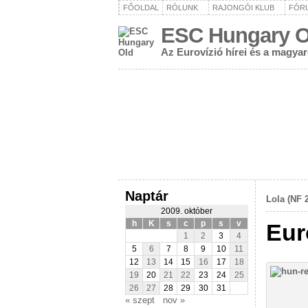
FŐOLDAL
RÓLUNK
RAJONGÓI KLUB
FÓR
ESC Hungary O
Az Eurovízió hírei és a magya
Naptár
Lola (NF 2
2009. október
h
K
s
c
p
s
v
Eur
1
2
3
4
5
6
7
8
9
10
11
12
13
14
15
16
17
18
19
20
21
22
23
24
25
26
27
28
29
30
31
« szept
nov »