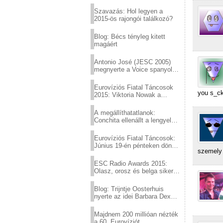
Eurovízió
Szavazás: Hol legyen a
2015-ös rajongói találkozó?
Blog: Bécs tényleg kitett
magáért
Antonio José (JESC 2005)
megnyerte a Voice spanyol
verzióját
Eurovíziós Fiatal Táncosok
you s_ck
2015: Viktoria Nowak a
győztes Lengyelországból
A megállíthatatlanok:
Conchita ellenállt a lengyel
konzervatív nyomásnak
Eurovíziós Fiatal Táncosok:
Június 19-én pénteken döntő
szemely 
a sör fővárosából!
ESC Radio Awards 2015:
Olasz, orosz és belga siker,
a svédek kimaradtak
Blog: Trijntje Oosterhuis
nyerte az idei Barbara Dex
díjat
Majdnem 200 millióan nézték
a 60. Eurovíziót