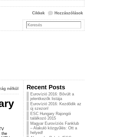
Cikkek
Hozzászólások
Recent Posts
zág nélkül
Eurovízió 2016: Bővült a
jelentkezők listája
ary
Eurovízió 2016: Kezdődik az
új szezon!
ESC Hungary Rajongói
találkozó 2015
Magyar Eurovíziós Fanklub
– Alakuló közgyűlés: Ott a
MTV
helyed!
 the