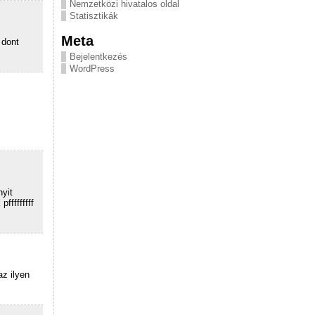
Nemzetközi hivatalos oldal
Statisztikák
Meta
 dont
Bejelentkezés
WordPress
yit
ffffffff
az ilyen