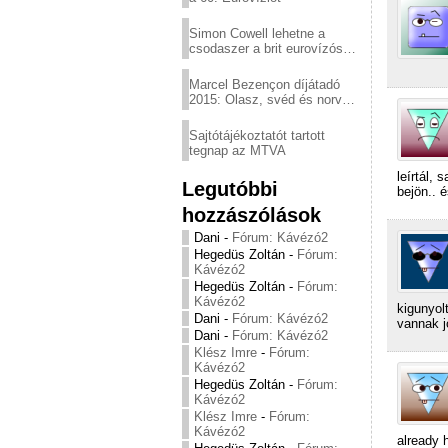
Simon Cowell lehetne a
csodaszer a brit eurovízós
kudarcok ellen
Marcel Bezençon díjátadó
2015: Olasz, svéd és norvég
győzelem
Sajtótájékoztatót tartott
tegnap az MTVA
leírtál,
Legutóbbi
bejön.. 
hozzászólások
Dani
-
Fórum: Kávézó2
Hegedüs Zoltán
-
Fórum:
Kávézó2
Hegedüs Zoltán
-
Fórum:
Kávézó2
kigunyol
Dani
-
Fórum: Kávézó2
vannak j
Dani
-
Fórum: Kávézó2
Klész Imre
-
Fórum:
Kávézó2
Hegedüs Zoltán
-
Fórum:
Kávézó2
Klész Imre
-
Fórum:
Kávézó2
already 