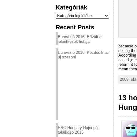
Kategóriák
Kategóriák
Recent Posts
Eurovízió 2016: Bővült a
jelentkezők listája
because of
selling th
Eurovízió 2016: Kezdődik az
According 
új szezon!
called „me
reform it 
mean there
2009. okt
13 ho
Hung
ESC Hungary Rajongói
találkozó 2015