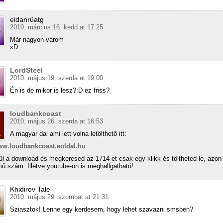
eidanrüatg
2010. március 16. kedd at 17:25
Már nagyon várom
xD
LordSteel
2010. május 19. szerda at 19:00
Én is de mikor is lesz?:D ez friss?
loudbankcoast
2010. május 26. szerda at 16:53
A magyar dal ami lett volna letölthető itt:
www.loudbankcoast.eoldal.hu
ül a download és megkeresed az 1714-et csak egy klikk és töltheted le, azon 
ű szám. Illetve youtube-on is meghallgatható!
Khidirov Tale
2010. május 29. szombat at 21:31
Sziasztok! Lenne egy kerdesem, hogy lehet szavazni smsben?