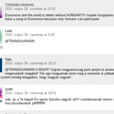
TRANSILVANIAN
2010. május 29. szombat at 22:51
Eurovision and the world is better without hUNGARY!!! maybe hungarians
have a song in Eurovision because only humans can participate
Letti
2010. május 30. vasárnap at 0:00
@TRANSILVANIAN
!!
Sab
2010. május 30. vasárnap at 18:20
@TRANSILVANIAN U RIGHT! Sajnos magyarorszag pont annyit er amenn
megmutatott magabol! Tok ego magyarnak lenni meg a romanok is jobbak pf
szerint mindig letagadom, hogy magyar vagyok!
zolitt
2010. május 30. vasárnap at 18:51
sab, az a Te bajod! Én igenis büszke vagyok rá!!!! szánalmasnak tartom 
hozzászólásokat! pfffffffffff