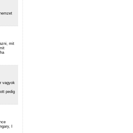
 nemzet
zni, mit
mit
tha
r vagyok
ott pedig
unce
ngary, I