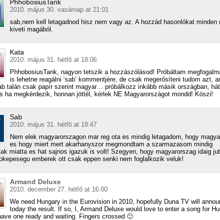
PhhobosiusTank
2010. május 30. vasárnap at 21:01
sab,nem kell letagadnod hisz nem vagy az. A hozzád hasonlókat minden
kiveti magából.
Kata
2010. május 31. hétfő at 18:06
PhhobosiusTank, nagyon tetszik a hozzászólásod! Próbáltam megfogalma
is lehetne reagálni ‘sab’ kommentjére, de csak megerősíteni tudom azt, a
 sab talán csak papír szerint magyar… próbálkozz inkább másik országban, há
és ha megkérdezik, honnan jöttél, kérlek NE Magyarországot mondd! Köszi!
Sab
2010. május 31. hétfő at 18:47
Nem elek magyarorszagon mar reg ota es mindig letagadom, hogy magya
es hogy miert mert akarhanyszor megmondtam a szarmazasom mindig
tak miatta es hat sajnos igazuk is volt! Szegyen, hogy magyarorszag idaig jut
okepesegu emberek ott csak eppen senki nem foglalkozik veluk!
Armand Deluxe
2010. december 27. hétfő at 16:00
We need Hungary in the Eurovision in 2010, hopefully Duna TV will anno
today the result. If so, I, Armand Deluxe would love to enter a song for Hu
have one ready and waiting. Fingers crossed 🙂