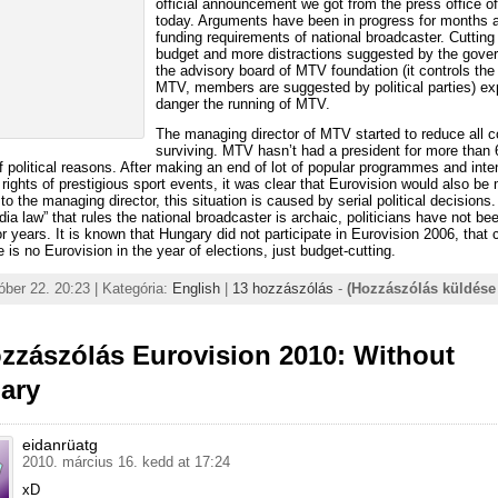
official announcement we got from the press office 
today. Arguments have been in progress for months 
funding requirements of national broadcaster. Cutting
budget and more distractions suggested by the gove
the advisory board of MTV foundation (it controls the
MTV, members are suggested by political parties) ex
danger the running of MTV.
The managing director of MTV started to reduce all c
surviving. MTV hasn’t had a president for more than
 political reasons. After making an end of lot of popular programmes and inten
e rights of prestigious sport events, it was clear that Eurovision would also be
to the managing director, this situation is caused by serial political decisions
dia law” that rules the national broadcaster is archaic, politicians have not be
for years. It is known that Hungary did not participate in Eurovision 2006, that 
 is no Eurovision in the year of elections, just budget-cutting.
óber 22. 20:23 | Kategória:
English
|
13 hozzászólás
-
(Hozzászólás küldése 
zzászólás Eurovision 2010: Without
ary
eidanrüatg
2010. március 16. kedd at 17:24
xD