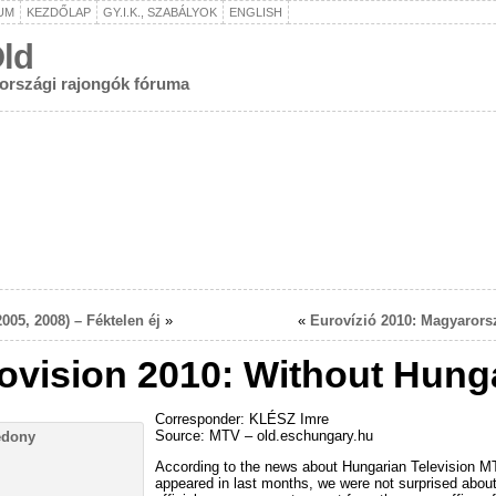
UM
KEZDŐLAP
GY.I.K., SZABÁLYOK
ENGLISH
ld
rországi rajongók fóruma
005, 2008) – Féktelen éj
»
«
Eurovízió 2010: Magyarors
ovision 2010: Without Hung
Corresponder: KLÉSZ Imre
Source: MTV – old.eschungary.hu
According to the news about Hungarian Television 
appeared in last months, we were not surprised about