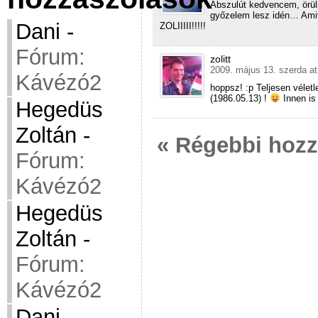
Abszulút kedvencem, örül
győzelem lesz idén… Am
Dani
-
ZOLIIIII!!!!!
Fórum:
zolitt
2009. május 13. szerda at
Kávézó2
hoppsz! :p Teljesen véletl
(1986.05.13) !
Innen is
Hegedüs
Zoltán
-
« Régebbi hoz
Fórum:
Kávézó2
Hegedüs
Zoltán
-
Fórum:
Kávézó2
Dani
-