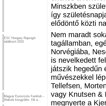
Minszkben szület
így születésnapj
elődöntő közti n
Nem maradt soká
ESC Hungary Rajongói
tagállamban, egé
találkozó 2015
Norvégiába, Neso
is nevelkedett fe
játszik hegedűn 
művészekkel lépe
Tellefsen, Morte
vagy Knutsen & 
Magyar Eurovíziós Fanklub –
Alakuló közgyűlés: Ott a
megnyerte a Kj
helyed!