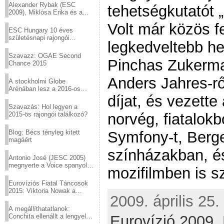
Alexander Rybak (ESC
tehetségkutatót „
2009), Miklósa Erika és a
Virtuózok tehetségkutató
Volt már közös fe
sztárjai a Margitszigeten
ESC Hungary 10 éves
születésnapi rajongói
legkedveltebb he
találkozó
Szavazz: OGAE Second
Pinchas Zukerma
Chance 2015
Anders Jahres-ről
A stockholmi Globe
Arénában lesz a 2016-os
Eurovízió
díjat, és vezette
Szavazás: Hol legyen a
2015-ös rajongói találkozó?
norvég, fiatalokb
Blog: Bécs tényleg kitett
Symfony-t, Berge
magáért
színházakban, é
Antonio José (JESC 2005)
megnyerte a Voice spanyol
mozifilmben is sz
verzióját
Eurovíziós Fiatal Táncosok
2015: Viktoria Nowak a
2009. április 25.
győztes Lengyelországból
A megállíthatatlanok:
Conchita ellenállt a lengyel
Eurovízió 2009,
konzervatív nyomásnak