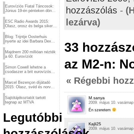
Eurovíziós Fiatal Táncosok:
hozzászólás
-
(
Június 19-én pénteken döntő
a sör fővárosából!
lezárva)
ESC Radio Awards 2015:
Olasz, orosz és belga siker,
a svédek kimaradtak
Blog: Trijntje Oosterhuis
nyerte az idei Barbara Dex
33 hozzász
díjat
Majdnem 200 millióan nézték
a 60. Eurovíziót
az M2-n: N
Simon Cowell lehetne a
csodaszer a brit eurovízós
kudarcok ellen
« Régebbi hoz
Marcel Bezençon díjátadó
2015: Olasz, svéd és norvég
győzelem
M.sanya
Sajtótájékoztatót tartott
tegnap az MTVA
2009. május 10. vasárnap 
Én szeretem
Legutóbbi
Kajli25
2009. május 10. vasárnap 
hozzászólások