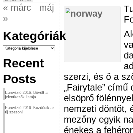
« márc
máj
Tu
»
Fo
A
Kategóriák
va
Kategóriák
da
Recent
ad
szerzi, és ő a szö
Posts
„Fairytale” című 
Eurovízió 2016: Bővült a
elsöprő fölénnye
jelentkezők listája
nemzeti döntőt, é
Eurovízió 2016: Kezdődik az
új szezon!
mezőny egyik nagy
énekes a fehéro