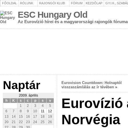
FŐOLDAL
RÓLUNK
RAJONGÓI KLUB
FÓRUM
KEZDŐLAP
GY.I.K., SZAB
ESC Hungary Old
Az Eurovízió hírei és a magyarországi rajongók fóruma
Naptár
Eurovision Countdown: Holnaptól
visszaszámlálás az ír tévében
»
2009. április
Eurovízió
h
K
s
c
p
s
v
1
2
3
4
5
6
7
8
9
10
11
12
Norvégia
13
14
15
16
17
18
19
20
21
22
23
24
25
26
27
28
29
30