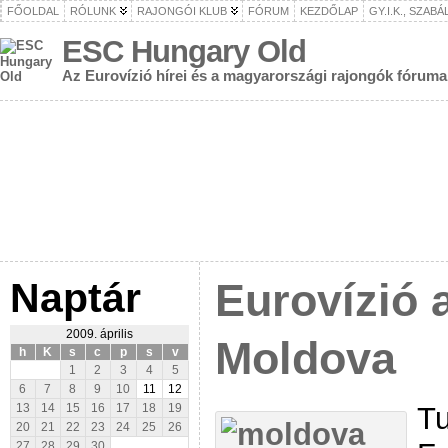
FŐOLDAL
RÓLUNK
RAJONGÓI KLUB
FÓRUM
KEZDŐLAP
GY.I.K., SZAB
ESC Hungary Old
Az Eurovízió hírei és a magyarországi rajongók fóruma
Naptár
Eurovízió 
2009. április
Moldova
h
K
s
c
p
s
v
1
2
3
4
5
6
7
8
9
10
11
12
Tu
13
14
15
16
17
18
19
20
21
22
23
24
25
26
27
28
29
30