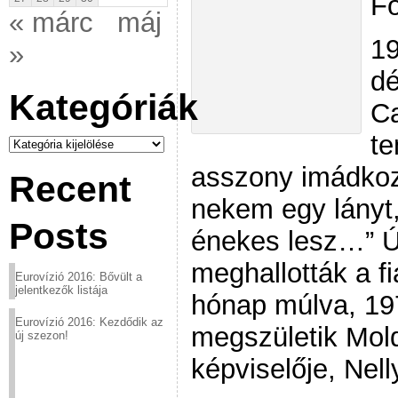
Fo
« márc
máj
19
»
dé
Kategóriák
Са
t
Kategóriák
asszony imádkozi
Recent
nekem egy lányt,
Posts
énekes lesz…” Úg
meghallották a fi
Eurovízió 2016: Bővült a
jelentkezők listája
hónap múlva, 19
Eurovízió 2016: Kezdődik az
megszületik Mold
új szezon!
képviselője, Nel