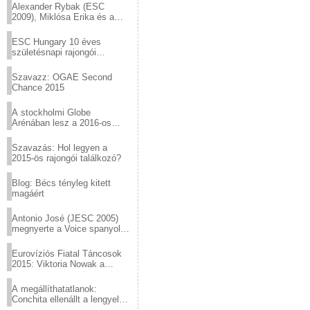
Alexander Rybak (ESC
2009), Miklósa Erika és a
Virtuózok tehetségkutató
sztárjai a Margitszigeten
ESC Hungary 10 éves
születésnapi rajongói
találkozó
Szavazz: OGAE Second
Chance 2015
A stockholmi Globe
Arénában lesz a 2016-os
Eurovízió
Szavazás: Hol legyen a
2015-ös rajongói találkozó?
Blog: Bécs tényleg kitett
magáért
Antonio José (JESC 2005)
megnyerte a Voice spanyol
verzióját
Eurovíziós Fiatal Táncosok
2015: Viktoria Nowak a
győztes Lengyelországból
A megállíthatatlanok:
Conchita ellenállt a lengyel
konzervatív nyomásnak