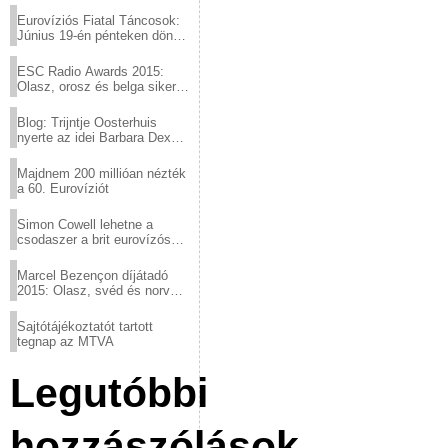
Eurovíziós Fiatal Táncosok:
Június 19-én pénteken döntő
a sör fővárosából!
ESC Radio Awards 2015:
Olasz, orosz és belga siker,
a svédek kimaradtak
Blog: Trijntje Oosterhuis
nyerte az idei Barbara Dex
díjat
Majdnem 200 millióan nézték
a 60. Eurovíziót
Simon Cowell lehetne a
csodaszer a brit eurovízós
kudarcok ellen
Marcel Bezençon díjátadó
2015: Olasz, svéd és norvég
győzelem
Sajtótájékoztatót tartott
tegnap az MTVA
Legutóbbi
hozzászólások