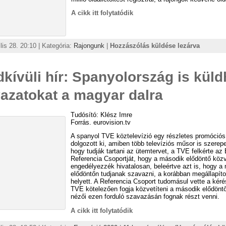
A cikk itt folytatódik
ilis 28. 20:10 | Kategória:
Rajongunk
|
Hozzászólás küldése lezárva
kívüli hír: Spanyolország is küld
azatokat a magyar dalra
Tudósító: Klész Imre
Forrás. eurovision.tv
A spanyol TVE köztelevízió egy részletes promóciós 
dolgozott ki, amiben több televíziós műsor is szerep
hogy tudják tartani az ütemtervet, a TVE felkérte a
Referencia Csoportját, hogy a második elődöntő közv
engedélyezzék hivatalosan, beleértve azt is, hogy a
elődöntőn tudjanak szavazni, a korábban megállapíto
helyett. A Referencia Csoport tudomásul vette a kérés
TVE kötelezően fogja közvetíteni a második elődöntő
nézői ezen forduló szavazásán fognak részt venni.
A cikk itt folytatódik