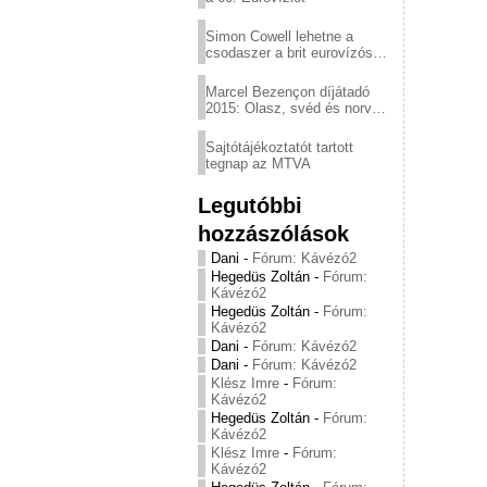
Simon Cowell lehetne a
csodaszer a brit eurovízós
kudarcok ellen
Marcel Bezençon díjátadó
2015: Olasz, svéd és norvég
győzelem
Sajtótájékoztatót tartott
tegnap az MTVA
Legutóbbi
hozzászólások
Dani
-
Fórum: Kávézó2
Hegedüs Zoltán
-
Fórum:
Kávézó2
Hegedüs Zoltán
-
Fórum:
Kávézó2
Dani
-
Fórum: Kávézó2
Dani
-
Fórum: Kávézó2
Klész Imre
-
Fórum:
Kávézó2
Hegedüs Zoltán
-
Fórum:
Kávézó2
Klész Imre
-
Fórum:
Kávézó2