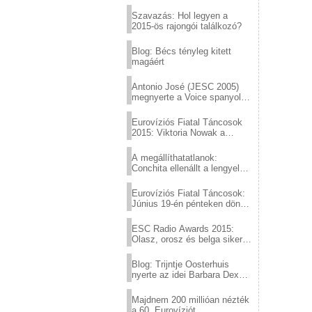
Eurovízió
Szavazás: Hol legyen a
2015-ös rajongói találkozó?
Blog: Bécs tényleg kitett
magáért
Antonio José (JESC 2005)
megnyerte a Voice spanyol
verzióját
Eurovíziós Fiatal Táncosok
2015: Viktoria Nowak a
győztes Lengyelországból
A megállíthatatlanok:
Conchita ellenállt a lengyel
konzervatív nyomásnak
Eurovíziós Fiatal Táncosok:
Június 19-én pénteken döntő
a sör fővárosából!
ESC Radio Awards 2015:
Olasz, orosz és belga siker,
a svédek kimaradtak
Blog: Trijntje Oosterhuis
nyerte az idei Barbara Dex
díjat
Majdnem 200 millióan nézték
a 60. Eurovíziót