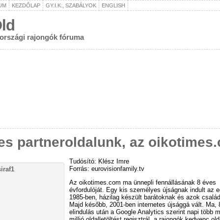
UM
KEZDŐLAP
GY.I.K., SZABÁLYOK
ENGLISH
ld
rországi rajongók fóruma
es partneroldalunk, az oikotimes
Tudósító: Klész Imre
Forrás: eurovisionfamily.tv
Az oikotimes.com ma ünnepli fennállásának 8 éves
évfordulóját. Egy kis személyes újságnak indult az 
1985-ben, házilag készült barátoknak és azok család
Majd később, 2001-ben internetes újsággá vált. Ma, 
elindulás után a Google Analytics szerint napi több m
millió oldalletöltést regisztrál, a rajongók kedvenc old