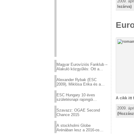
2009. ápr
lezárva)
Euro
Magyar Eurovíziós Fanklub –
Alakuló közgyűlés: Ott a
helyed!
Alexander Rybak (ESC
2009), Miklósa Erika és a
Virtuózok tehetségkutató
sztárjai a Margitszigeten
ESC Hungary 10 éves
A cikk itt
születésnapi rajongói
találkozó
2009. ápri
Szavazz: OGAE Second
(Hozzász
Chance 2015
A stockholmi Globe
Arénában lesz a 2016-os