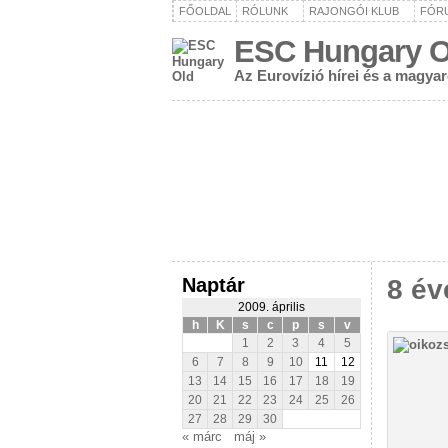
FŐOLDAL
RÓLUNK
RAJONGÓI KLUB
FÓR
ESC Hungary O
Az Eurovízió hírei és a magya
Naptár
8 év
2009. április
h
K
s
c
p
s
v
1
2
3
4
5
6
7
8
9
10
11
12
13
14
15
16
17
18
19
20
21
22
23
24
25
26
27
28
29
30
« márc
máj »