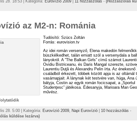
ilis 28. 18:53 | Kategória:
Eurovízió 2009
|
11 hozzászólás
-
(Hozzászólás kü
vízió az M2-n: Románia
Tudósító: Szücs Zoltán
Forrás: eurovision.tv
Az idei román versenyző, Elena makedón felmenőkke
büszkélkedhet, talán emiatt szól a versenydala a bal
lányokról. A ”The Balkan Girls” című számot Laurenti
Ovidiu Bistriceanu, és Daris Mangal szerezte, szöve
Laurentiu Duţă és Alexandru Pelin írta. Az énekesnő 
családból érkezett, többek között apja is az oltárnál t
vasárnapjait. A lánynak két testvére van, húga, Ana ú
bátyja, Costin az egyik román focicsapat, a „Sportul
Studenţesc” játékosa. Édesanyja, Marioara Man Geo
művész.
 folytatódik
lis 28. 5:00 | Kategória:
Eurovízió 2009,
Napi Eurovízió
|
10 hozzászólás
-
ólás küldése lezárva)