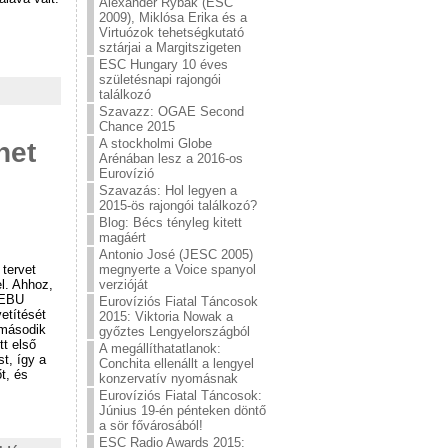
Alexander Rybak (ESC
2009), Miklósa Erika és a
Virtuózok tehetségkutató
sztárjai a Margitszigeten
ESC Hungary 10 éves
születésnapi rajongói
találkozó
Szavazz: OGAE Second
Chance 2015
A stockholmi Globe
het
Arénában lesz a 2016-os
Eurovízió
Szavazás: Hol legyen a
2015-ös rajongói találkozó?
Blog: Bécs tényleg kitett
magáért
Antonio José (JESC 2005)
megnyerte a Voice spanyol
tervet
verzióját
el. Ahhoz,
z EBU
Eurovíziós Fiatal Táncosok
etítését
2015: Viktoria Nowak a
 második
győztes Lengyelországból
tt első
A megállíthatatlanok:
t, így a
Conchita ellenállt a lengyel
t, és
konzervatív nyomásnak
Eurovíziós Fiatal Táncosok:
Június 19-én pénteken döntő
a sör fővárosából!
ESC Radio Awards 2015: