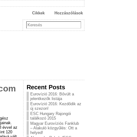
Cikkek
Hozzászólások
Recent Posts
.com
Eurovízió 2016: Bővült a
jelentkezők listája
Eurovízió 2016: Kezdődik az
új szezon!
ESC Hungary Rajongói
egész
találkozó 2015
jainak.
Magyar Eurovíziós Fanklub
8 évvel az
– Alakuló közgyűlés: Ott a
int 120
helyed!
alává vált.