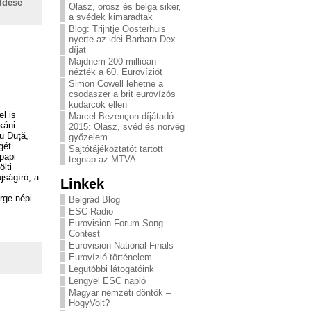
ldése
Olasz, orosz és belga siker,
a svédek kimaradtak
Blog: Trijntje Oosterhuis
nyerte az idei Barbara Dex
díjat
Majdnem 200 millióan
nézték a 60. Eurovíziót
Simon Cowell lehetne a
csodaszer a brit eurovízós
kudarcok ellen
l is
Marcel Bezençon díjátadó
káni
2015: Olasz, svéd és norvég
u Duţă,
győzelem
gét
Sajtótájékoztatót tartott
papi
tegnap az MTVA
ölti
jságíró, a
Linkek
rge népi
Belgrád Blog
ESC Radio
Eurovision Forum Song
Contest
Eurovision National Finals
Eurovízió történelem
Legutóbbi látogatóink
Lengyel ESC napló
Magyar nemzeti döntők –
HogyVolt?