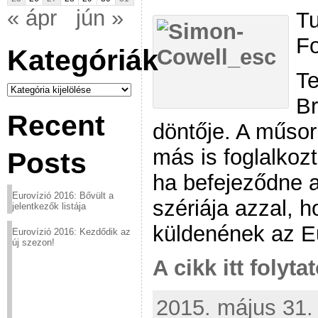
« ápr
jún »
Tu
Fo
Kategóriák
Te
Kategóriák
Br
Recent
döntője. A műsor
más is foglalkoz
Posts
ha befejeződne a
Eurovízió 2016: Bővült a
szériája azzal, h
jelentkezők listája
küldenének az Eu
Eurovízió 2016: Kezdődik az
új szezon!
A cikk itt folyta
2015. május 31. 