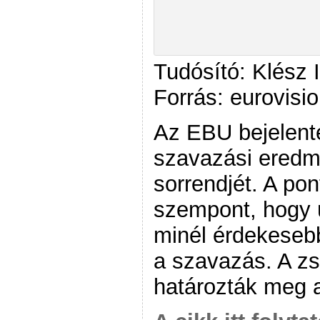
Tudósító: Klész 
Forrás: eurovisio
Az EBU bejelente
szavazási eredm
sorrendjét. A po
szempont, hogy ú
minél érdekeseb
a szavazás. A zs
határozták meg a