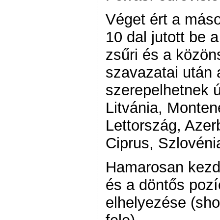
Véget ért a máso
10 dal jutott be 
zsűri és a közön
szavazatai után
szerepelhetnek ú
Litvánia, Montene
Lettország, Aze
Ciprus, Szlovéni
Hamarosan kezdő
és a döntős poz
elhelyezése (sh