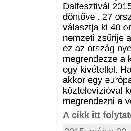
Dalfesztivál 201
döntővel. 27 ors
választja ki 40 
nemzeti zsűrije 
ez az ország nyer
megrendezze a k
egy kivétellel. H
akkor egy európa
köztelevízióval 
megrendezni a v
A cikk itt folyta