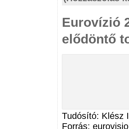
Eurovízió 
elődöntő t
Tudósító: Klész 
Forrás: eurovisio