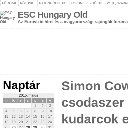
FŐOLDAL
RÓLUNK
RAJONGÓI KLUB
FÓRUM
KEZDŐLAP
GY.I.K., SZAB
ESC Hungary Old
Az Eurovízió hírei és a magyarországi rajongók fóruma
Naptár
Simon Cowe
2015. május
csodaszer 
h
K
s
c
p
s
v
1
2
3
4
5
6
7
8
9
10
kudarcok e
11
12
13
14
15
16
17
18
19
20
21
22
23
24
25
26
27
28
29
30
31