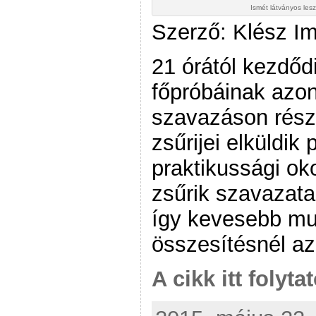
Ismét látványos les
Szerző: Klész I
21 órától kezdőd
főpróbáinak azon
szavazáson rész
zsűrijei elküldik
praktikussági ok
zsűrik szavazata
így kevesebb m
összesítésnél az 
A cikk itt folyta