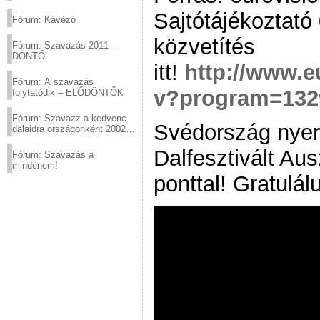
(2012.03.10. 12:00-ig)
Sajtótájékoztató 
Fórum: Kávézó
közvetítés
Fórum: Szavazás 2011 –
DÖNTŐ
itt!
http://www.e
Fórum: A szavazás
v?program=132
folytatódik – ELŐDÖNTŐK
Fórum: Szavazz a kedvenc
Svédország nyer
dalaidra országonként 2002
és 2011 között!
Dalfesztivált Au
Fórum: Szavazás a
mindenem!
ponttal! Gratulál