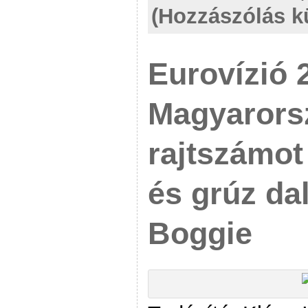
(Hozzászólás k
Eurovízió 
Magyarors
rajtszámot
és grúz dal
Boggie