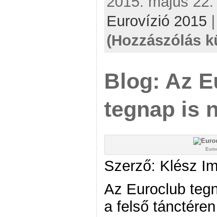
2015. május 22. 
Eurovízió 2015
(Hozzászólás k
Blog: Az 
tegnap is n
Euro
Szerző: Klész I
Az Euroclub tegn
a felső tánctéren