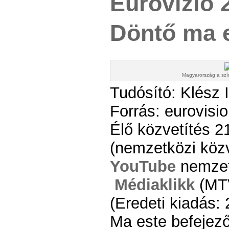
Eurovízió 
Döntő ma e
Magyarország a szí
Tudósító: Klész 
Forrás: eurovisi
Élő közvetítés 2
(nemzetközi közv
YouTube
nemzet
Médiaklikk
(MT
(Eredeti kiadás:
Ma este befejező