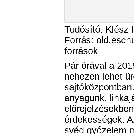
Tudósító: Klész 
Forrás: old.esch
források
Pár órával a 201
nehezen lehet üre
sajtóközpontban
anyagunk, linkaj
előrejelzésekben
érdekességek. Az
svéd győzelem m