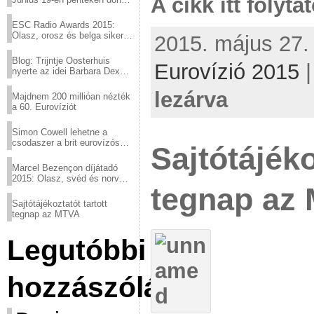
A cikk itt folyta
a sör fővárosából!
ESC Radio Awards 2015:
Olasz, orosz és belga siker,
2015. május 27. 
a svédek kimaradtak
Blog: Trijntje Oosterhuis
Eurovízió 2015
nyerte az idei Barbara Dex
díjat
lezárva
Majdnem 200 millióan nézték
a 60. Eurovíziót
Simon Cowell lehetne a
csodaszer a brit eurovízós
Sajtótájéko
kudarcok ellen
Marcel Bezençon díjátadó
2015: Olasz, svéd és norvég
tegnap az
győzelem
Sajtótájékoztatót tartott
tegnap az MTVA
Legutóbbi
hozzászólások