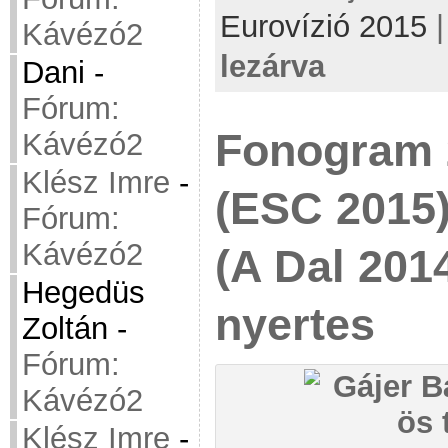
Eurovízió 2015
Kávézó2
lezárva
Dani
-
Fórum:
Fonogram 
Kávézó2
Klész Imre
-
(ESC 2015)
Fórum:
Kávézó2
(A Dal 2014
Hegedüs
nyertes
Zoltán
-
Fórum:
Kávézó2
Klész Imre
-