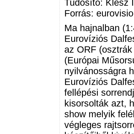
Tudósító: Klész 
Forrás: eurovisio
Ma hajnalban (1:
Eurovíziós Dalfes
az ORF (osztrák
(Európai Műsors
nyilvánosságra 
Eurovíziós Dalfe
fellépési sorrend
kisorsolták azt,
show melyik feléb
végleges rajtsor