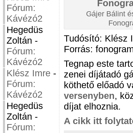
Fórum:
Gájer Bálint é
Kávézó2
Fonog
Hegedüs
Tudósító: Klész 
Zoltán
-
Forrás: fonogra
Fórum:
Kávézó2
Tegnap este tar
Klész Imre
-
zenei díjátadó g
Fórum:
köthető előadó 
Kávézó2
versenyben
, kö
Hegedüs
díjat elhoznia.
Zoltán
-
A cikk itt folyta
Fórum: