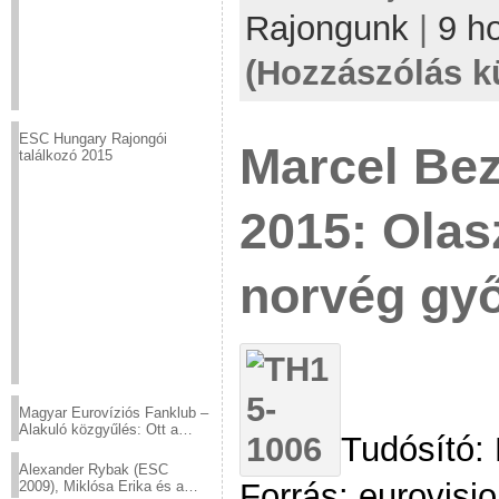
Rajongunk
|
9 h
(Hozzászólás k
ESC Hungary Rajongói
Marcel Bez
találkozó 2015
2015: Olas
norvég gy
Magyar Eurovíziós Fanklub –
Alakuló közgyűlés: Ott a
Tudósító:
helyed!
Alexander Rybak (ESC
Forrás: eurovisio
2009), Miklósa Erika és a