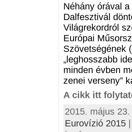
Néhány órával a
Dalfesztivál dönt
Világrekordról sz
Európai Műsorsz
Szövetségének (
„leghosszabb ide
minden évben me
zenei verseny” k
A cikk itt folyta
2015. május 23. 
Eurovízió 2015