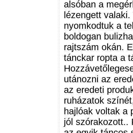
alsóban a megér
lézengett valaki
nyomkodtuk a tel
boldogan bulizh
rajtszám okán. 
tánckar ropta a 
Hozzávetőleges
utánozni az ered
az eredeti produ
ruházatok színét
hajlóak voltak a
jól szórakozott..
az egyik táncos 