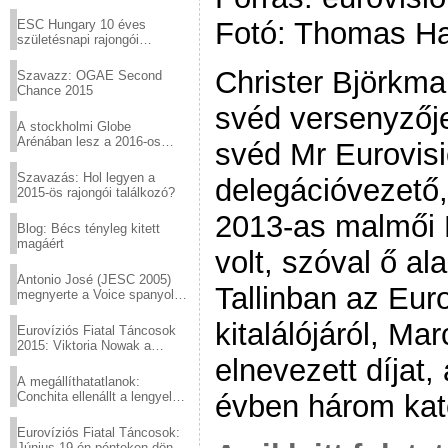
Virtuózok tehetségkutató
sztárjai a Margitszigeten
Fotó: Thomas H
ESC Hungary 10 éves
születésnapi rajongói
találkozó
Christer Björkma
Szavazz: OGAE Second
Chance 2015
svéd versenyzője
A stockholmi Globe
Arénában lesz a 2016-os
svéd Mr Eurovisi
Eurovízió
Szavazás: Hol legyen a
delegációvezető,
2015-ös rajongói találkozó?
2013-as malmői 
Blog: Bécs tényleg kitett
magáért
volt, szóval ő al
Antonio José (JESC 2005)
Tallinban az Euro
megnyerte a Voice spanyol
verzióját
kitalálójáról, Ma
Eurovíziós Fiatal Táncosok
2015: Viktoria Nowak a
elnevezett díjat
győztes Lengyelországból
A megállíthatatlanok:
évben három kate
Conchita ellenállt a lengyel
konzervatív nyomásnak
Eurovíziós Fiatal Táncosok:
Június 19-én pénteken döntő