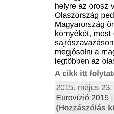
helyre az orosz 
Olaszország ped
Magyarország őrz
környékét, most 
sajtószavazáson
megjósolni a ma
legtöbben az ola
A cikk itt folyta
2015. május 23. 
Eurovízió 2015
(Hozzászólás k