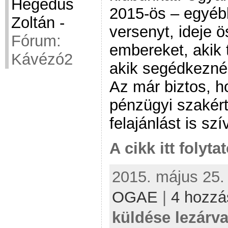
Hegedüs
2015-ös – egyéb
Zoltán
-
versenyt, ideje 
Fórum:
embereket, akik t
Kávézó2
akik segédkezné
Az már biztos, h
pénzügyi szakért
felajánlást is sz
A cikk itt folyta
2015. május 25. 
OGAE
|
4 hozzá
küldése lezárva