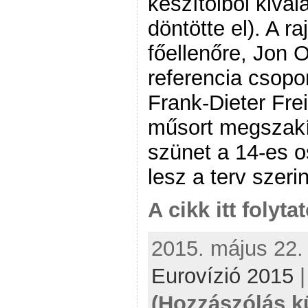
készítőiből kivál
döntötte el). A r
főellenőre, Jon
referencia csopor
Frank-Dieter Frei
műsort megszakí
szünet a 14-es o
lesz a terv szeri
A cikk itt folyta
2015. május 22. 
Eurovízió 2015
(Hozzászólás k