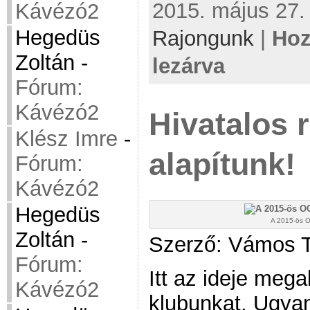
2015. május 27. 
Kávézó2
Hegedüs
Rajongunk
|
Hoz
Zoltán
-
lezárva
Fórum:
Kávézó2
Hivatalos 
Klész Imre
-
alapítunk!
Fórum:
Kávézó2
Hegedüs
A 2015-ös O
Zoltán
-
Szerző: Vámos 
Fórum:
Itt az ideje mega
Kávézó2
klubunkat. Ugya