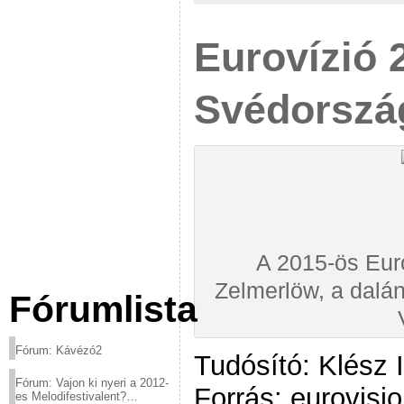
Eurovízió 
Svédország
A 2015-ös Eur
Zelmerlöw, a dalá
Fórumlista
Fórum: Kávézó2
Tudósító: Klész 
Fórum: Vajon ki nyeri a 2012-
Forrás: eurovisio
es Melodifestivalent?