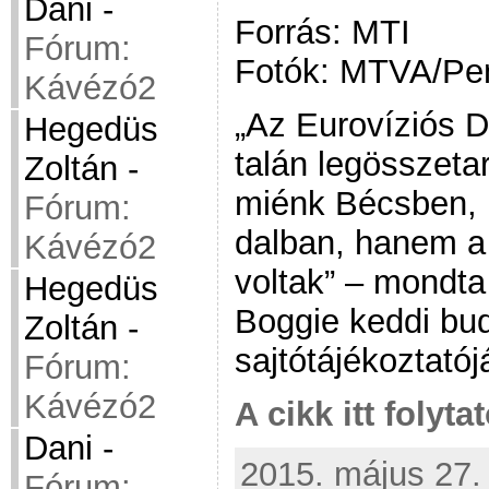
Dani
-
Forrás: MTI
Fórum:
Fotók: MTVA/Pen
Kávézó2
„Az Eurovíziós 
Hegedüs
talán legösszeta
Zoltán
-
miénk Bécsben, 
Fórum:
dalban, hanem a 
Kávézó2
voltak” – mondt
Hegedüs
Boggie keddi bu
Zoltán
-
sajtótájékoztatój
Fórum:
Kávézó2
A cikk itt folyta
Dani
-
2015. május 27. 
Fórum: