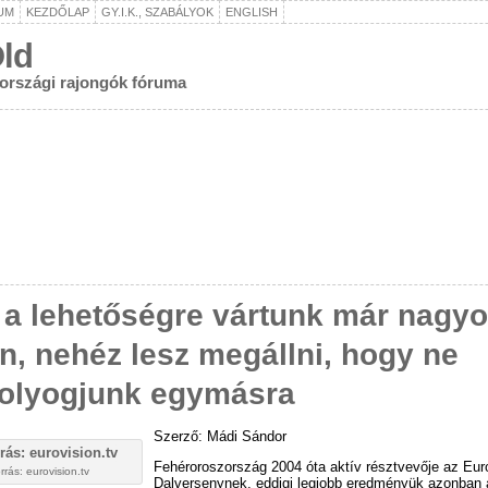
UM
KEZDŐLAP
GY.I.K., SZABÁLYOK
ENGLISH
ld
rországi rajongók fóruma
 a lehetőségre vártunk már nagy
n, nehéz lesz megállni, hogy ne
olyogjunk egymásra
Szerző: Mádi Sándor
Fehéroroszország 2004 óta aktív résztvevője az Eur
rrás: eurovision.tv
Dalversenynek, eddigi legjobb eredményük azonban 