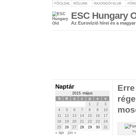
FŐOLDAL
RÓLUNK
RAJONGÓI KLUB
FÓR
ESC Hungary O
Az Eurovízió hírei és a magya
Naptár
Erre
2015. május
rége
h
K
s
c
p
s
v
1
2
3
mos
4
5
6
7
8
9
10
11
12
13
14
15
16
17
18
19
20
21
22
23
24
25
26
27
28
29
30
31
Fo
« ápr
jún »