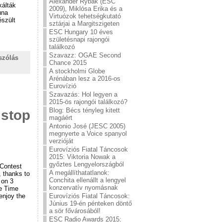
Alexander Rybak (ESC
kálták
2009), Miklósa Erika és a
una
Virtuózok tehetségkutató
észült
sztárjai a Margitszigeten
ESC Hungary 10 éves
születésnapi rajongói
találkozó
Szavazz: OGAE Second
szólás
Chance 2015
A stockholmi Globe
Arénában lesz a 2016-os
Eurovízió
Szavazás: Hol legyen a
2015-ös rajongói találkozó?
Blog: Bécs tényleg kitett
 stop
magáért
Antonio José (JESC 2005)
megnyerte a Voice spanyol
verzióját
Eurovíziós Fiatal Táncosok
2015: Viktoria Nowak a
győztes Lengyelországból
 Contest
A megállíthatatlanok:
, thanks to
Conchita ellenállt a lengyel
 on 3
konzervatív nyomásnak
he Time
enjoy the
Eurovíziós Fiatal Táncosok:
Június 19-én pénteken döntő
a sör fővárosából!
ESC Radio Awards 2015: