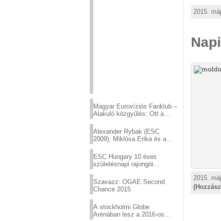
2015. máj
Napi
Magyar Eurovíziós Fanklub –
Alakuló közgyűlés: Ott a
helyed!
Alexander Rybak (ESC
2009), Miklósa Erika és a
Virtuózok tehetségkutató
sztárjai a Margitszigeten
ESC Hungary 10 éves
születésnapi rajongói
találkozó
2015. máj
Szavazz: OGAE Second
(Hozzász
Chance 2015
A stockholmi Globe
Arénában lesz a 2016-os