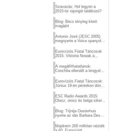
Eurovízió
Szavazás: Hol legyen a
2015-ös rajongói találkozó?
Blog: Bécs tényleg kitett
magáért
Antonio José (JESC 2005)
megnyerte a Voice spanyol
verzióját
Eurovíziós Fiatal Táncosok
2015: Viktoria Nowak a
győztes Lengyelországból
A megállíthatatlanok:
Conchita ellenállt a lengyel
konzervatív nyomásnak
Eurovíziós Fiatal Táncosok:
Június 19-én pénteken döntő
a sör fővárosából!
ESC Radio Awards 2015:
Olasz, orosz és belga siker,
a svédek kimaradtak
Blog: Trijntje Oosterhuis
nyerte az idei Barbara Dex
díjat
Majdnem 200 millióan nézték
a 60. Eurovíziót