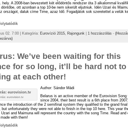
6. hely. A 2008-ban bevezetett két elődöntős rendszer óta 3 alkalommal kvalifi
döntőbe, ott azonban a top 10-be nem sikerült eljutniuk. Idén Uzari és Maim
az országot, daluk címe Time, azaz Idő. Fogadjátok sok szeretettel a velük k
 folytatódik
us 02. 7:00 | Kategória:
Eurovízió 2015,
Rajongunk
|
1 hozzászólás
-
(Hozzá
lezárva)
rus: We’ve been waiting for this
ce for so long, it’ll be hard not to
ing at each other!
Author: Sándor Mádi
Belarus is an active member of the Eurovision Song
rrás: eurovision.tv
since 2004, their best result is a 6th place from 2007
nce the introduction of the 2 semifinal system they qualified to the grand final
 but unfortunately they were not able to finish in the top 10 here. This year t
Uzari and Maimuna will represent the country with the song Time. Read and 
I made with them!
 folytatódik