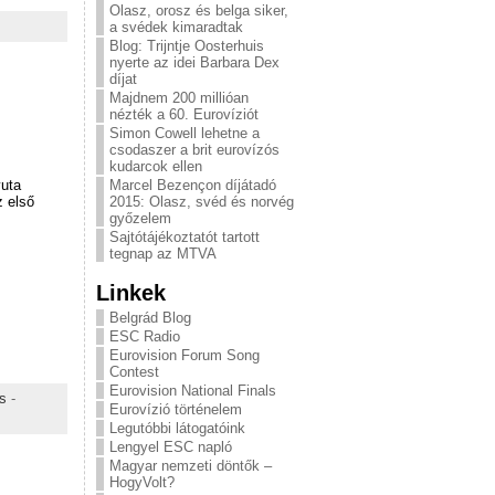
Olasz, orosz és belga siker,
a svédek kimaradtak
Blog: Trijntje Oosterhuis
nyerte az idei Barbara Dex
díjat
Majdnem 200 millióan
nézték a 60. Eurovíziót
Simon Cowell lehetne a
csodaszer a brit eurovízós
kudarcok ellen
uta
Marcel Bezençon díjátadó
z első
2015: Olasz, svéd és norvég
győzelem
Sajtótájékoztatót tartott
tegnap az MTVA
Linkek
Belgrád Blog
ESC Radio
Eurovision Forum Song
Contest
Eurovision National Finals
s
-
Eurovízió történelem
Legutóbbi látogatóink
Lengyel ESC napló
Magyar nemzeti döntők –
HogyVolt?