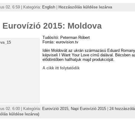
us 02. 6:59 | Kategória:
English
|
Hozzászólás küldése lezárva
 Eurovízió 2015: Moldova
Tudósító: Peterman Róbert
Forrás: eurovision.tv
Idén Moldovát az ukrán származású Eduard Romany
képviseli I Want Your Love című dalával. Bécsben a
elődöntőben hallhatjuk majd produkcióját.
A cikk itt folytatódik
us 02. 6:00 | Kategória:
Eurovízió 2015,
Napi Eurovízió 2015
|
24 hozzászólá
ólás küldése lezárva)