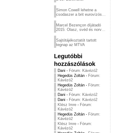
Simon Cowell lehetne a
csodaszer a brit eurovízós
kudarcok ellen
Marcel Bezençon díjátadó
2015: Olasz, svéd és norvég
győzelem
Sajtótájékoztatót tartott
tegnap az MTVA
Legutóbbi
hozzászólások
Dani
-
Fórum: Kávézó2
Hegedüs Zoltán
-
Fórum:
Kávézó2
Hegedüs Zoltán
-
Fórum:
Kávézó2
Dani
-
Fórum: Kávézó2
Dani
-
Fórum: Kávézó2
Klész Imre
-
Fórum:
Kávézó2
Hegedüs Zoltán
-
Fórum:
Kávézó2
Klész Imre
-
Fórum:
Kávézó2