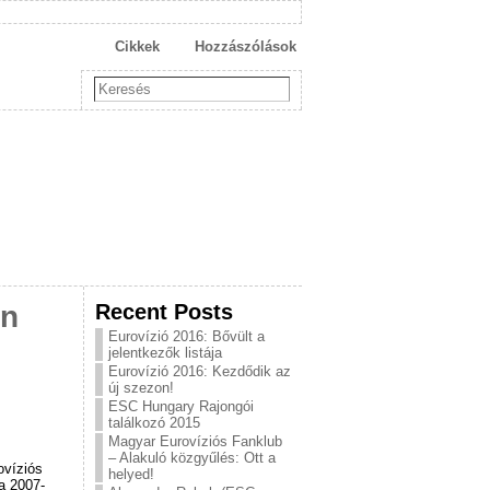
Cikkek
Hozzászólások
Recent Posts
on
Eurovízió 2016: Bővült a
jelentkezők listája
Eurovízió 2016: Kezdődik az
új szezon!
ESC Hungary Rajongói
találkozó 2015
Magyar Eurovíziós Fanklub
– Alakuló közgyűlés: Ott a
ovíziós
helyed!
a 2007-