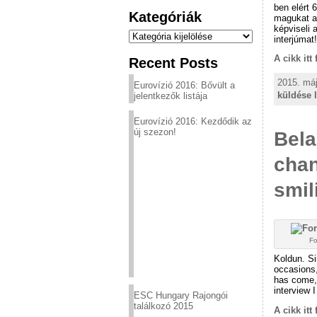
ben elért 
Kategóriák
magukat a 
képviseli 
Kategóriák
interjúmat!
A cikk itt
Recent Posts
2015. máj
Eurovízió 2016: Bővült a
küldése 
jelentkezők listája
Eurovízió 2016: Kezdődik az
új szezon!
Bela
chan
smil
Fo
Koldun. Si
occasions,
has come, 
interview 
ESC Hungary Rajongói
találkozó 2015
A cikk itt