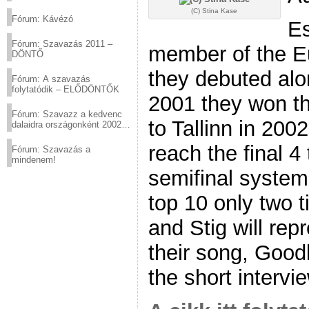
(2012.03.10. 12:00-ig)
(C) Stina Kase
Fórum: Kávézó
Es
Fórum: Szavazás 2011 –
member of the Eu
DÖNTŐ
they debuted alon
Fórum: A szavazás
folytatódik – ELŐDÖNTŐK
2001 they won th
Fórum: Szavazz a kedvenc
to Tallinn in 20
dalaidra országonként 2002
és 2011 között!
reach the final 4
Fórum: Szavazás a
mindenem!
semifinal system
top 10 only two t
and Stig will rep
their song, Good
the short intervi