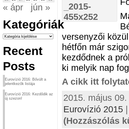
Fo
« ápr
jún »
M
Kategóriák
Bé
versenyzői közül
Kategóriák
hétfőn már szigo
Recent
kezdődnek a pró
Posts
ki melyik nap fo
A cikk itt folyta
Eurovízió 2016: Bővült a
jelentkezők listája
Eurovízió 2016: Kezdődik az
2015. május 09. 
új szezon!
Eurovízió 2015
(Hozzászólás k