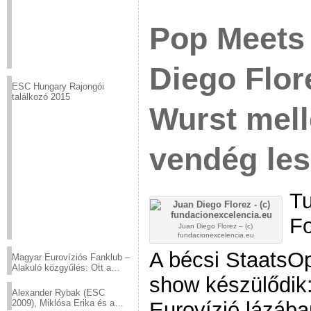
Pop Meets
Diego Flor
ESC Hungary Rajongói
találkozó 2015
Wurst mell
vendég les
Tu
Fo
Juan Diego Florez – (c)
fundacionexcelencia.eu
A bécsi StaatsOp
Magyar Eurovíziós Fanklub –
Alakuló közgyűlés: Ott a
show készülődik
helyed!
Alexander Rybak (ESC
Eurovízió lázába
2009), Miklósa Erika és a