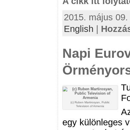
A cikk itt folyta
2015. május 09. 
English
|
Hozzás
Napi Eurov
Örményor
Tu
Fo
(c) Ruben Martirosyan, Public
Television of Armenia
Az
egy különleges v