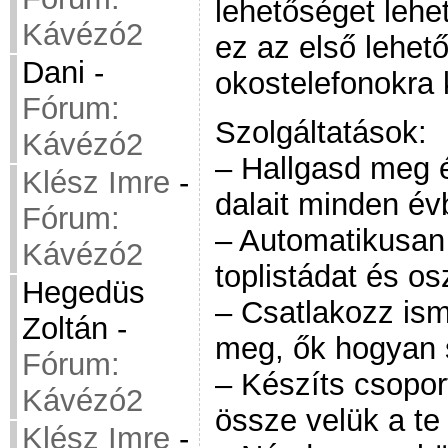
lehetőséget lehet
Kávézó2
ez az első lehet
Dani
-
okostelefonokra 
Fórum:
Szolgáltatások:
Kávézó2
– Hallgasd meg é
Klész Imre
-
dalait minden é
Fórum:
– Automatikusan
Kávézó2
toplistádat és o
Hegedüs
– Csatlakozz is
Zoltán
-
meg, ők hogyan 
Fórum:
– Készíts csopor
Kávézó2
össze velük a te
Klész Imre
-