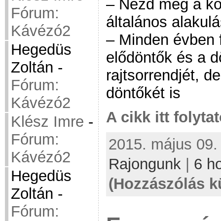
– Nézd meg a k
Fórum:
általános alakulá
Kávézó2
– Minden évben f
Hegedüs
elődöntők és a d
Zoltán
-
rajtsorrendjét, 
Fórum:
döntőkét is
Kávézó2
A cikk itt folyta
Klész Imre
-
Fórum:
2015. május 09. 
Kávézó2
Rajongunk
|
6 h
Hegedüs
(Hozzászólás k
Zoltán
-
Fórum: