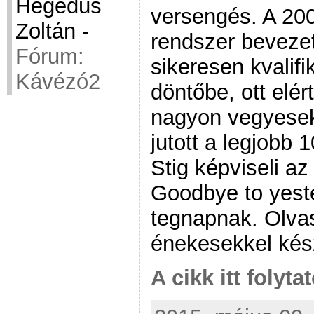
Hegedüs
versengés. A 200
Zoltán
-
rendszer bevezet
Fórum:
sikeresen kvalif
Kávézó2
döntőbe, ott elé
nagyon vegyesek
jutott a legjobb 
Stig képviseli a
Goodbye to yeste
tegnapnak. Olvas
énekesekkel kész
A cikk itt folyta