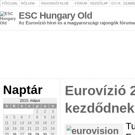
FŐOLDAL
RÓLUNK
RAJONGÓI KLUB
FÓRUM
KEZDŐLAP
GY.I.K., SZAB
ESC Hungary Old
Az Eurovízió hírei és a magyarországi rajongók fóruma
Naptár
Eurovízió 
2015. május
kezdődnek
h
K
s
c
p
s
v
1
2
3
4
5
6
7
8
9
10
Tu
11
12
13
14
15
16
17
18
19
20
21
22
23
24
25
26
27
28
29
30
31