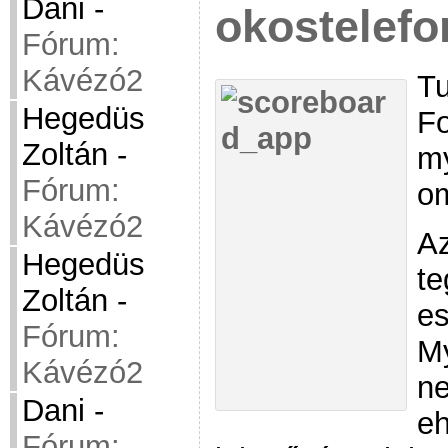
Dani
-
okostelefo
Fórum:
Kávézó2
Tu
Hegedüs
Fo
Zoltán
-
my
Fórum:
o
Kávézó2
Az
Hegedüs
te
Zoltán
-
es
Fórum:
My
Kávézó2
ne
Dani
-
eh
Fórum: