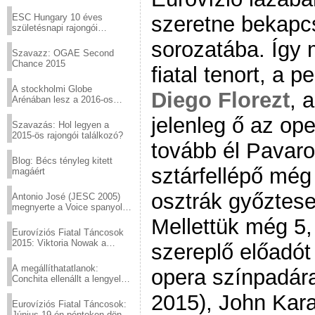
Virtuózok tehetségkutató
sztárjai a Margitszigeten
szeretne bekapc
ESC Hungary 10 éves
születésnapi rajongói
találkozó
sorozatába. Így
Szavazz: OGAE Second
Chance 2015
fiatal tenort, a 
A stockholmi Globe
Diego Florezt
, 
Arénában lesz a 2016-os
Eurovízió
jelenleg ő az op
Szavazás: Hol legyen a
2015-ös rajongói találkozó?
tovább él Pavarot
Blog: Bécs tényleg kitett
sztárfellépő még
magáért
osztrák győztese
Antonio José (JESC 2005)
megnyerte a Voice spanyol
verzióját
Mellettük még 5,
Eurovíziós Fiatal Táncosok
2015: Viktoria Nowak a
szereplő előadót 
győztes Lengyelországból
A megállíthatatlanok:
opera színpadár
Conchita ellenállt a lengyel
konzervatív nyomásnak
2015), John Kara
Eurovíziós Fiatal Táncosok:
Június 19-én pénteken döntő