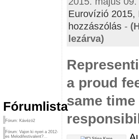
2015. május 09. 
Eurovízió 2015,
hozzászólás
-
(
lezárva)
Representi
a proud fee
same time i
Fórumlista
responsibil
Fórum: Kávézó2
Fórum: Vajon ki nyeri a 2012-
Au
es Melodifestivalent?