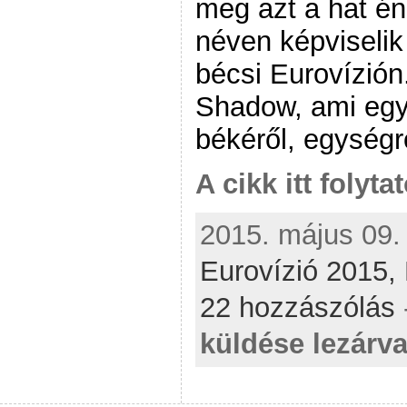
meg azt a hat é
néven képviseli
bécsi Eurovízió
Shadow, ami egy
békéről, egységr
A cikk itt folyta
2015. május 09. 
Eurovízió 2015,
22 hozzászólás
küldése lezárva