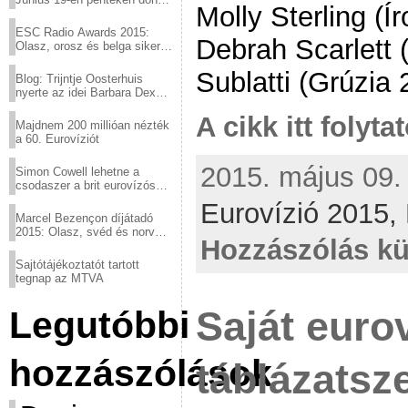
Molly Sterling (
a sör fővárosából!
ESC Radio Awards 2015:
Debrah Scarlett 
Olasz, orosz és belga siker,
a svédek kimaradtak
Sublatti (Grúzia 
Blog: Trijntje Oosterhuis
nyerte az idei Barbara Dex
díjat
A cikk itt folyta
Majdnem 200 millióan nézték
a 60. Eurovíziót
2015. május 09. 
Simon Cowell lehetne a
csodaszer a brit eurovízós
kudarcok ellen
Eurovízió 2015,
Marcel Bezençon díjátadó
2015: Olasz, svéd és norvég
Hozzászólás kü
győzelem
Sajtótájékoztatót tartott
tegnap az MTVA
Saját euro
Legutóbbi
hozzászólások
táblázatsz