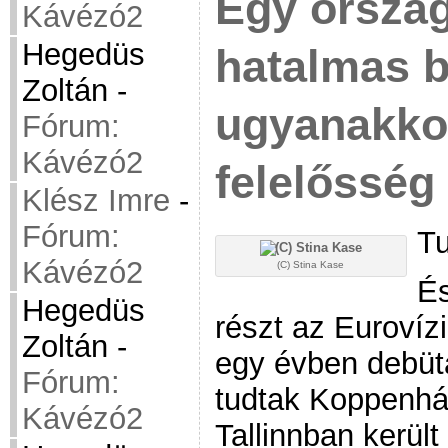
Egy ország
Kávézó2
Hegedüs
hatalmas 
Zoltán
-
ugyanakko
Fórum:
Kávézó2
felelősség 
Klész Imre
-
Fórum:
Tu
Kávézó2
(C) Stina Kase
És
Hegedüs
részt az Eurovíz
Zoltán
-
egy évben debütá
Fórum:
tudtak Koppenhá
Kávézó2
Tallinnban kerül