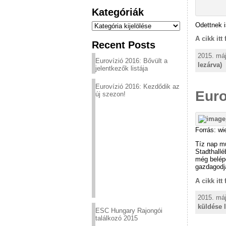
Kategóriák
Kategóriák
Odettnek i
A cikk itt
Recent Posts
2015. máj
Eurovízió 2016: Bővült a
lezárva)
jelentkezők listája
Eurovízió 2016: Kezdődik az
Euro
új szezon!
Forrás: wi
Tíz nap mú
Stadthall
még belép
gazdagodja
A cikk itt
2015. máj
küldése 
ESC Hungary Rajongói
találkozó 2015