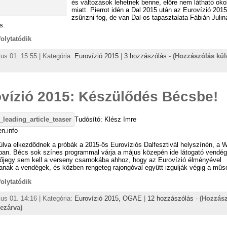
és változások lehetnek benne, előre nem látható oko
miatt. Pierrot idén a Dal 2015 után az Eurovízió 2015
zsűrizni fog, de van Dal-os tapasztalata Fábián Juli
s.
 folytatódik
us 01. 15:55 | Kategória:
Eurovízió 2015
|
3 hozzászólás
-
(Hozzászólás kü
vízió 2015: Készülődés Bécsbe!
Tudósító: Klész Imre
en.info
lva elkezdődnek a próbák a 2015-ös Eurovíziós Dalfesztivál helyszínén, a W
éban. Bécs sok színes programmal várja a május közepén ide látogató vendég
őjegy sem kell a verseny csarnokába ahhoz, hogy az Eurovízió élményével
nak a vendégek, és közben rengeteg rajongóval együtt izgulják végig a műso
 folytatódik
us 01. 14:16 | Kategória:
Eurovízió 2015,
OGAE
|
12 hozzászólás
-
(Hozzás
lezárva)