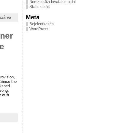
Nemzetközi hivatalos oldal
Statisztikák
Meta
ezárva
Bejelentkezés
WordPress
nner
e
rovision,
 Since the
nished
 song,
e with