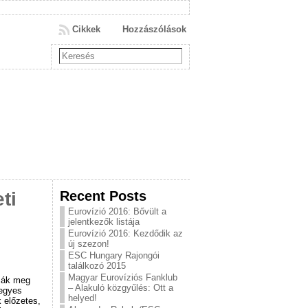
Cikkek
Hozzászólások
Recent Posts
ti
Eurovízió 2016: Bővült a
jelentkezők listája
Eurovízió 2016: Kezdődik az
új szezon!
ESC Hungary Rajongói
találkozó 2015
Magyar Eurovíziós Fanklub
zák meg
– Alakuló közgyűlés: Ott a
 egyes
helyed!
k előzetes,