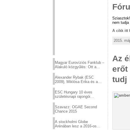
Fór
Sziasztok!
nem tudja 
A cikk itt
2015. máj
Az é
Magyar Eurovíziós Fanklub –
erőt
Alakuló közgyűlés: Ott a
helyed!
tudj
Alexander Rybak (ESC
2009), Miklósa Erika és a
Virtuózok tehetségkutató
sztárjai a Margitszigeten
ESC Hungary 10 éves
születésnapi rajongói
találkozó
Szavazz: OGAE Second
Chance 2015
A stockholmi Globe
Arénában lesz a 2016-os