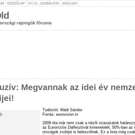
UM
KEZDŐLAP
GY.I.K., SZABÁLYOK
ENGLISH
ld
rországi rajongók fóruma
uzív: Megvannak az idei év nemze
jei!
Tudósító: Mádi Sándor
Forrás: eurovision.tv
2009 óta már nem csak a nézői szavazatok határoz
az Eurovíziós Dalfesztivál kimenetelét, 50%-ban az
országok zsűrijei is beleszólnak. Ez a lista még csa