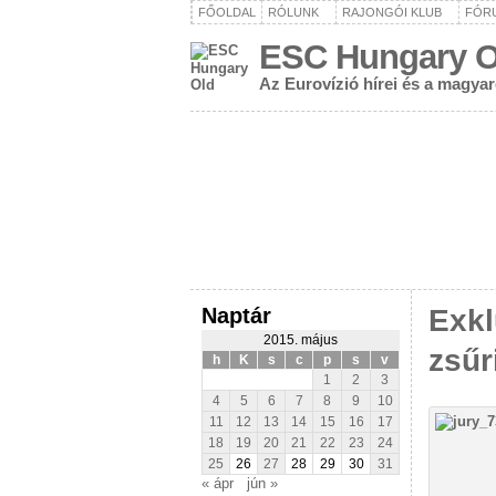
FŐOLDAL
RÓLUNK
RAJONGÓI KLUB
FÓR
ESC Hungary O
Az Eurovízió hírei és a magya
Naptár
Exkl
2015. május
zsűri
h
K
s
c
p
s
v
1
2
3
4
5
6
7
8
9
10
11
12
13
14
15
16
17
18
19
20
21
22
23
24
25
26
27
28
29
30
31
« ápr
jún »