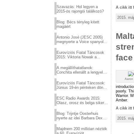
Eurovízió
Szavazás: Hol legyen a
A cikk itt
2015-ös rajongói találkozó?
2015. máj
Blog: Bécs tényleg kitett
magáért
Malt
Antonio José (JESC 2005)
megnyerte a Voice spanyol
stre
verzióját
Eurovíziós Fiatal Táncosok
face 
2015: Viktoria Nowak a
győztes Lengyelországból
A megállíthatatlanok:
Conchita ellenállt a lengyel
konzervatív nyomásnak
Aaron 
Eurovíziós Fiatal Táncosok:
introducti
Június 19-én pénteken döntő
poorly. Th
a sör fővárosából!
Warrior. W
ESC Radio Awards 2015:
Amber.
Olasz, orosz és belga siker,
a svédek kimaradtak
A cikk itt
Blog: Trijntje Oosterhuis
nyerte az idei Barbara Dex
2015. máj
díjat
Majdnem 200 millióan nézték
a 60. Eurovíziót