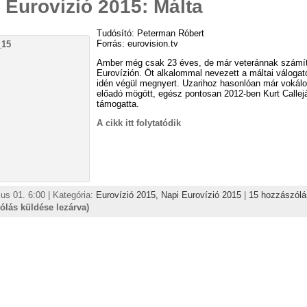
 Eurovízió 2015: Málta
Tudósító: Peterman Róbert
Forrás: eurovision.tv
Amber még csak 23 éves, de már veteránnak számí
Eurovízión. Öt alkalommal nevezett a máltai válogat
idén végül megnyert. Uzarihoz hasonlóan már vokál
előadó mögött, egész pontosan 2012-ben Kurt Callej
támogatta.
A cikk itt folytatódik
us 01. 6:00 | Kategória:
Eurovízió 2015,
Napi Eurovízió 2015
|
15 hozzászólá
ólás küldése lezárva)