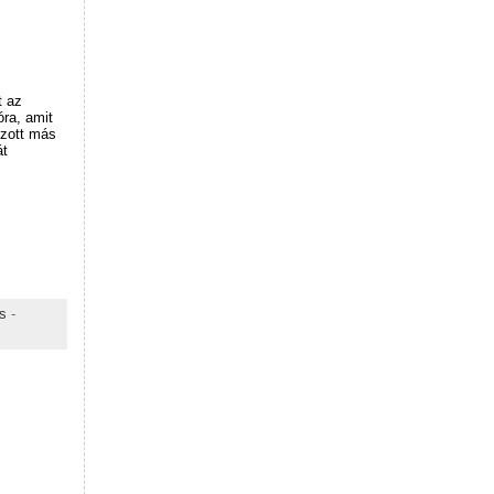
t az
óra, amit
ozott más
át
s
-