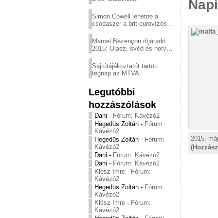
Napi
Simon Cowell lehetne a
csodaszer a brit eurovízós
kudarcok ellen
Marcel Bezençon díjátadó
2015: Olasz, svéd és norvég
győzelem
Sajtótájékoztatót tartott
tegnap az MTVA
Legutóbbi
hozzászólások
Dani
-
Fórum: Kávézó2
Hegedüs Zoltán
-
Fórum:
Kávézó2
2015. máj
Hegedüs Zoltán
-
Fórum:
Kávézó2
(Hozzász
Dani
-
Fórum: Kávézó2
Dani
-
Fórum: Kávézó2
Klész Imre
-
Fórum:
Kávézó2
Hegedüs Zoltán
-
Fórum:
Kávézó2
Klész Imre
-
Fórum:
Kávézó2