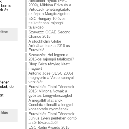
Alexander Rybak (ESC
k
2009), Miklósa Erika és a
-ben is
Virtuózok tehetségkutató
nak és
sztárjai a Margitszigeten
ESC Hungary 10 éves
születésnapi rajongói
találkozó
ldése
Szavazz: OGAE Second
Chance 2015
A stockholmi Globe
Arénában lesz a 2016-os
Eurovízió
Szavazás: Hol legyen a
2015-ös rajongói találkozó?
Blog: Bécs tényleg kitett
magáért
Antonio José (JESC 2005)
megnyerte a Voice spanyol
verzióját
iener
eket, de
Eurovíziós Fiatal Táncosok
2015: Viktoria Nowak a
rt.
győztes Lengyelországból
A megállíthatatlanok:
Conchita ellenállt a lengyel
konzervatív nyomásnak
zólás
Eurovíziós Fiatal Táncosok:
Június 19-én pénteken döntő
a sör fővárosából!
ESC Radio Awards 2015: