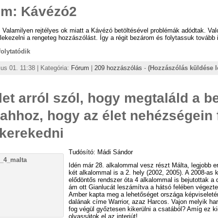
um: Kávézó2
 Valamilyen rejtélyes ok miatt a Kávézó betöltésével problémák adódtak. Val
lekezelni a rengeteg hozzászólást. Így a régit bezárom és folytassuk tovább i
 folytatódik
us 01. 11:38 | Kategória:
Fórum
|
209 hozzászólás
-
(Hozzászólás küldése l
let arról szól, hogy megtaláld a b
 ahhoz, hogy az élet nehézségein 
 kerekedni
Tudósító: Mádi Sándor
Idén már 28. alkalommal vesz részt Málta, legjobb 
két alkalommal is a 2. hely (2002, 2005). A 2008-as 
elődöntős rendszer óta 4 alkalommal is bejutottak a 
ám ott Gianlucát leszámítva a hátsó felében végezte
Amber kapta meg a lehetőséget országa képviseleté
dalának címe Warrior, azaz Harcos. Vajon melyik har
fog végül győztesen kikerülni a csatából? Amíg ez ki
olvassátok el az interjút!