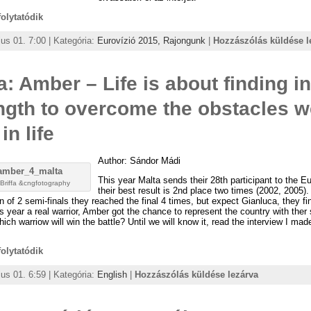
 folytatódik
us 01. 7:00 | Kategória:
Eurovízió 2015,
Rajongunk
|
Hozzászólás küldése l
a: Amber – Life is about finding i
ngth to overcome the obstacles w
in life
Author: Sándor Mádi
This year Malta sends their 28th participant to the Eu
Briffa &cngfotography
their best result is 2nd place two times (2002, 2005).
on of 2 semi-finals they reached the final 4 times, but expect Gianluca, they fi
is year a real warrior, Amber got the chance to represent the country with ther
hich warriow will win the battle? Until we will know it, read the interview I mad
 folytatódik
us 01. 6:59 | Kategória:
English
|
Hozzászólás küldése lezárva