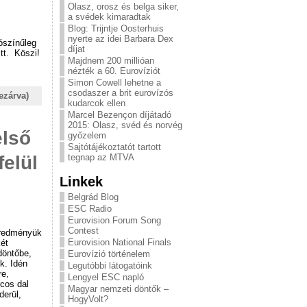
Olasz, orosz és belga siker,
a svédek kimaradtak
Blog: Trijntje Oosterhuis
nyerte az idei Barbara Dex
ószínűleg
díjat
tt. Köszi!
Majdnem 200 millióan
nézték a 60. Eurovíziót
Simon Cowell lehetne a
csodaszer a brit eurovízós
ezárva)
kudarcok ellen
Marcel Bezençon díjátadó
2015: Olasz, svéd és norvég
első
győzelem
Sajtótájékoztatót tartott
felül
tegnap az MTVA
Linkek
Belgrád Blog
ESC Radio
Eurovision Forum Song
Contest
eredményük
Eurovision National Finals
két
döntőbe,
Eurovízió történelem
k. Idén
Legutóbbi látogatóink
re,
Lengyel ESC napló
cos dal
Magyar nemzeti döntők –
derül,
HogyVolt?