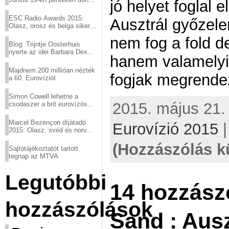
jó helyet foglal e
a sör fővárosából!
ESC Radio Awards 2015:
Ausztrál győzele
Olasz, orosz és belga siker,
a svédek kimaradtak
nem fog a fold de
Blog: Trijntje Oosterhuis
nyerte az idei Barbara Dex
hanem valamelyi
díjat
Majdnem 200 millióan nézték
fogjak megrendez
a 60. Eurovíziót
Simon Cowell lehetne a
2015. május 21. 
csodaszer a brit eurovízós
kudarcok ellen
Marcel Bezençon díjátadó
Eurovízió 2015
2015: Olasz, svéd és norvég
győzelem
(Hozzászólás k
Sajtótájékoztatót tartott
tegnap az MTVA
Legutóbbi
14 hozzász
hozzászólások
Sand : Ausz