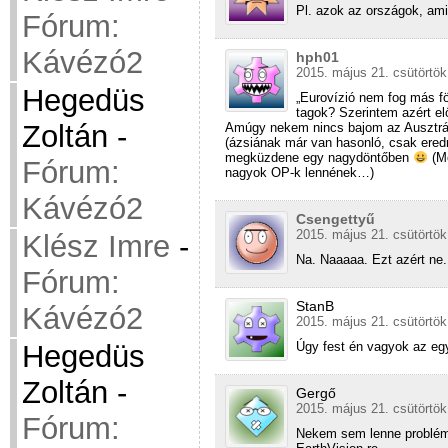
Pl. azok az országok, ami
Fórum:
Kávézó2
hph01
2015. május 21. csütörtök
Hegedüs
„Eurovízió nem fog más f
tagok? Szerintem azért el
Zoltán
-
Amúgy nekem nincs bajom az Ausztrál
(ázsiának már van hasonló, csak ere
megküzdene egy nagydöntőben
(Mo
Fórum:
nagyok OP-k lennének…)
Kávézó2
Csengettyű
2015. május 21. csütörtök
Klész Imre
-
Na. Naaaaa. Ezt azért ne.
Fórum:
StanB
Kávézó2
2015. május 21. csütörtök
Hegedüs
Úgy fest én vagyok az egy
Zoltán
-
Gergő
2015. május 21. csütörtök
Fórum:
Nekem sem lenne problémá