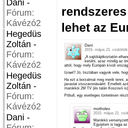
Dani
-
rendszeres
Fórum:
Kávézó2
lehet az Eu
Hegedüs
Zoltán
-
Dani
2015. május 21. csütörtök
Fórum:
„A sajtótájékoztatón elha
kerülni, azaz mindig az ö
Kávézó2
attól, hogy mely Európán kívüli orszá
Izrael? Jó, tisztában vagyok vele, hogy
Hegedüs
Ha ezt a borzalmat meg merik tenni, 
Zoltán
-
javaslat visszavonásáért. Emellett az
marokkói 2M TV (és talán Koszovó is)
Fórum:
Pitbull, egy esetleges tüntetésen rés
Kávézó2
motholev
2015. május 21. csüt
Dani
-
Marokkó versenyzett
Egyiptom is tagja az
Fórum: