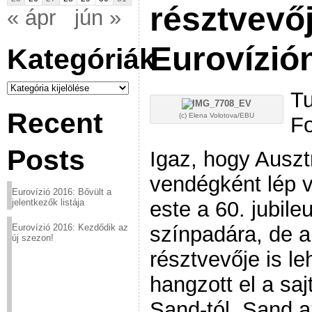
résztvevőj
« ápr
jún »
Eurovízió
Kategóriák
Kategóriák
Tu
Recent
(c) Elena Volotova/EBU
Fo
Posts
Igaz, hogy Auszt
vendégként lép 
Eurovízió 2016: Bővült a
este a 60. jubile
jelentkezők listája
színpadára, de 
Eurovízió 2016: Kezdődik az
új szezon!
résztvevője is l
hangzott el a sa
Sand-tól. Sand 