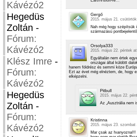
EarthVision-re…
Kávézó2
Hegedüs
Gergő
2015. május 21. csütörtök
Zoltán
-
Nah még hogy szépítsük itt
származású pontbejelent
Fórum:
Orsolya333
Kávézó2
2015. május 22. péntek at
Egyáltalán nem értek egye
Klész Imre
-
országai által küldött dal
hanem földrész és semmi köze Európ
Fórum:
Ezt az évet még elnéztem, de, hogy e
elképzelni.
Kávézó2
Pitbull
Hegedüs
2015. május 22. pént
Zoltán
-
Az „Ausztrália nem i
Fórum:
Kristinna
2015. május 23. szombat 
Kávézó2
Mar çsak az hıanyozna!!! 
hogy nem mar rögtöb Brazı