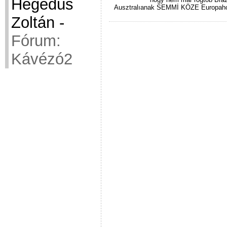
Hegedüs
Ausztralıanak SEMMİ KÖZE Europahoz
Zoltán
-
Fórum:
Kávézó2