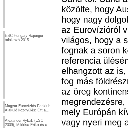
közölte, hogy Au
hogy nagy dolgo
az Eurovízióról 
ESC Hungary Rajongói
világos, hogy a s
találkozó 2015
fognak a soron 
referencia ülésén
elhangzott az is
fog más földrész
az öreg kontinen
megrendezésre, f
Magyar Eurovíziós Fanklub –
mely Európán kív
Alakuló közgyűlés: Ott a
helyed!
vagy nyeri meg a
Alexander Rybak (ESC
2009), Miklósa Erika és a