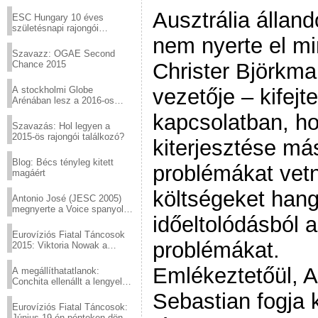
Virtuózok tehetségkutató
sztárjai a Margitszigeten
Ausztrália álland
ESC Hungary 10 éves
születésnapi rajongói
találkozó
nem nyerte el mi
Szavazz: OGAE Second
Chance 2015
Christer Björkma
A stockholmi Globe
vezetője – kifejt
Arénában lesz a 2016-os
Eurovízió
kapcsolatban, ho
Szavazás: Hol legyen a
2015-ös rajongói találkozó?
kiterjesztése má
Blog: Bécs tényleg kitett
problémákat vetn
magáért
költségeket hang
Antonio José (JESC 2005)
megnyerte a Voice spanyol
időeltolódásból 
verzióját
Eurovíziós Fiatal Táncosok
problémákat.
2015: Viktoria Nowak a
győztes Lengyelországból
Emlékeztetőül, A
A megállíthatatlanok:
Conchita ellenállt a lengyel
konzervatív nyomásnak
Sebastian fogja k
Eurovíziós Fiatal Táncosok:
Június 19-én pénteken döntő