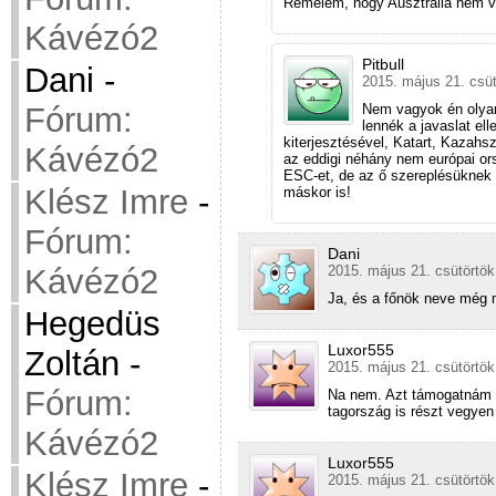
Remélem, hogy Ausztrália nem v
Kávézó2
Pitbull
Dani
-
2015. május 21. csüt
Fórum:
Nem vagyok én olyan 
lennék a javaslat el
kiterjesztésével, Katart, Kazah
Kávézó2
az eddigi néhány nem európai ors
ESC-et, de az ő szereplésüknek 
Klész Imre
-
máskor is!
Fórum:
Dani
Kávézó2
2015. május 21. csütörtök
Ja, és a főnök neve még 
Hegedüs
Luxor555
Zoltán
-
2015. május 21. csütörtök
Fórum:
Na nem. Azt támogatnám h
tagország is részt vegyen
Kávézó2
Luxor555
Klész Imre
-
2015. május 21. csütörtök