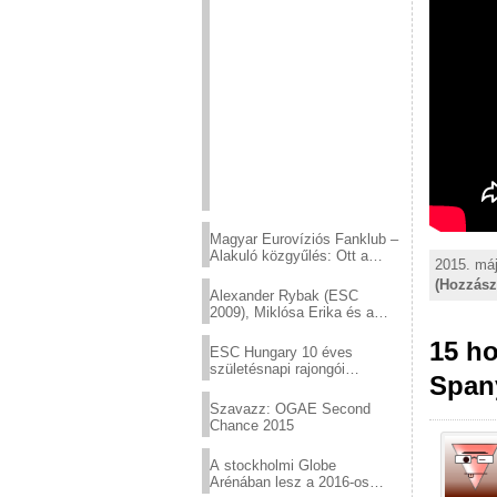
Magyar Eurovíziós Fanklub –
Alakuló közgyűlés: Ott a
2015. máj
helyed!
(Hozzász
Alexander Rybak (ESC
2009), Miklósa Erika és a
Virtuózok tehetségkutató
15 ho
sztárjai a Margitszigeten
ESC Hungary 10 éves
születésnapi rajongói
Span
találkozó
Szavazz: OGAE Second
Chance 2015
A stockholmi Globe
Arénában lesz a 2016-os