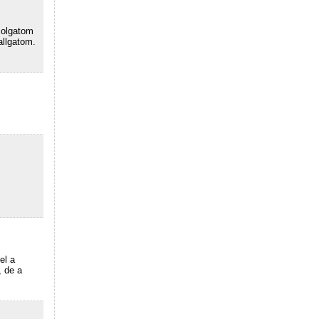
colgatom
allgatom.
el a
, de a