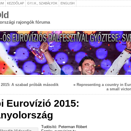
UM
KEZDŐLAP
GY.I.K., SZABÁLYOK
ENGLISH
ld
rországi rajongók fóruma
 2015: A szabad próbák második
«
Representing a country in Eur
a small victory
i Eurovízió 2015:
nyolország
Tudósító: Peterman Róbert