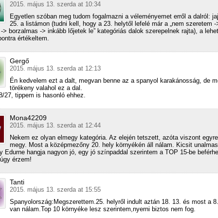
2015. május 13. szerda at 10:34
Egyetlen szóban meg tudom fogalmazni a véleményemet erről a dalról: jaj
25. a listámon (tudni kell, hogy a 23. helytől lefelé már a „nem szeretem 
 -> borzalmas -> inkább lőjetek le” kategóriás dalok szerepelnek rajta), a leh
pontra értékeltem.
Gergő
2015. május 13. szerda at 12:13
Én kedvelem ezt a dalt, megvan benne az a spanyol karakánosság, de m
törékeny valahol ez a dal.
8/27, tippem is hasonló ehhez.
Mona42209
2015. május 13. szerda at 12:44
Nekem ez olyan elmegy kategória. Az elején tetszett, azóta viszont egyre
megy. Most a középmezőny 20. hely környékén áll nálam. Kicsit unalmas
y Edurne hangja nagyon jó, egy jó színpaddal szerintem a TOP 15-be beférhe
 úgy érzem!
Tanti
2015. május 13. szerda at 15:55
Spanyolország:Megszerettem.25. helyről indult aztán 18. 13. és most a 8
van nálam.Top 10 környéke lesz szerintem,nyerni biztos nem fog.