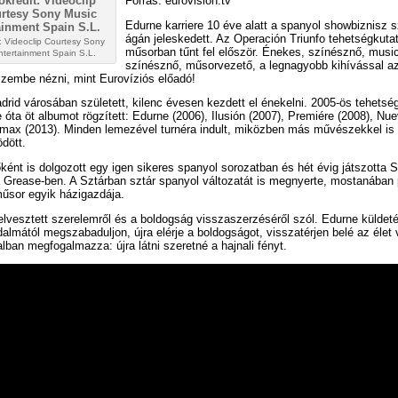
Forrás: eurovision.tv
Edurne karriere 10 éve alatt a spanyol showbiznisz
ágán jeleskedett. Az Operación Triunfo tehetségkuta
: Videoclip Courtesy Sony
műsorban tűnt fel először. Énekes, színésznő, music
ntertainment Spain S.L.
színésznő, műsorvezető, a legnagyobb kihívással a
szembe nézni, mint Eurovíziós előadó!
rid városában született, kilenc évesen kezdett el énekelni. 2005-ös tehetsé
 óta öt albumot rögzített: Edurne (2006), Ilusión (2007), Premiére (2008), Nue
ímax (2013). Minden lemezével turnéra indult, miközben más művészekkel is
dött.
ént is dolgozott egy igen sikeres spanyol sorozatban és hét évig játszotta 
 Grease-ben. A Sztárban sztár spanyol változatát is megnyerte, mostanában
űsor egyik házigazdája.
elvesztett szerelemről és a boldogság visszaszerzéséről szól. Edurne küldeté
dalmától megszabaduljon, újra elérje a boldogságot, visszatérjen belé az élet 
lban megfogalmazza: újra látni szeretné a hajnali fényt.