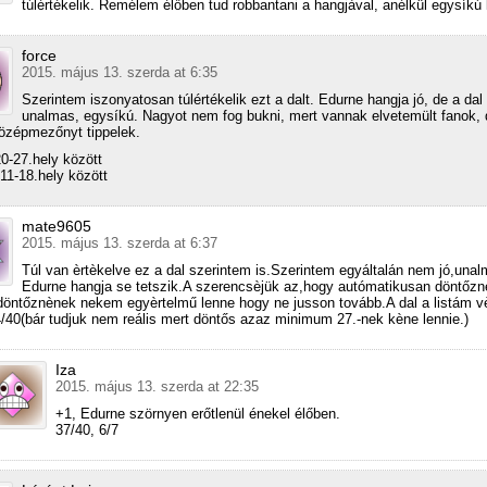
túlértékelik. Remélem élőben tud robbantani a hangjàval, anélkül egysíkú 
force
2015. május 13. szerda at 6:35
Szerintem iszonyatosan túlértékelik ezt a dalt. Edurne hangja jó, de a dal
unalmas, egysíkú. Nagyot nem fog bukni, mert vannak elvetemült fanok, 
özépmezőnyt tippelek.
0-27.hely között
11-18.hely között
mate9605
2015. május 13. szerda at 6:37
Túl van èrtèkelve ez a dal szerintem is.Szerintem egyáltalán nem jó,una
Edurne hangja se tetszik.A szerencsèjük az,hogy autómatikusan döntőzn
öntőznènek nekem egyèrtelmű lenne hogy ne jusson tovább.A dal a listám 
4/40(bár tudjuk nem reális mert döntős azaz minimum 27.-nek kène lennie.)
Iza
2015. május 13. szerda at 22:35
+1, Edurne szörnyen erőtlenül énekel élőben.
37/40, 6/7