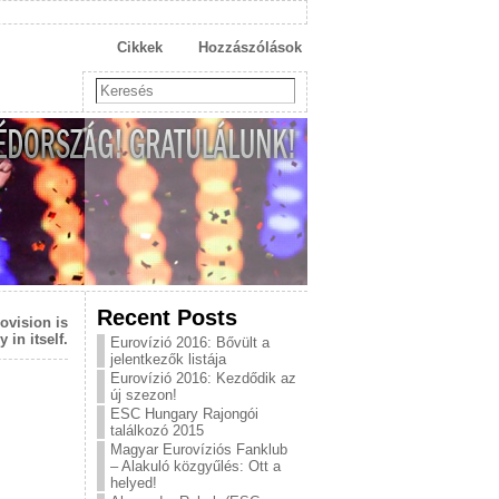
Cikkek
Hozzászólások
Recent Posts
ovision is
 in itself.
Eurovízió 2016: Bővült a
jelentkezők listája
Eurovízió 2016: Kezdődik az
új szezon!
ESC Hungary Rajongói
találkozó 2015
Magyar Eurovíziós Fanklub
– Alakuló közgyűlés: Ott a
helyed!