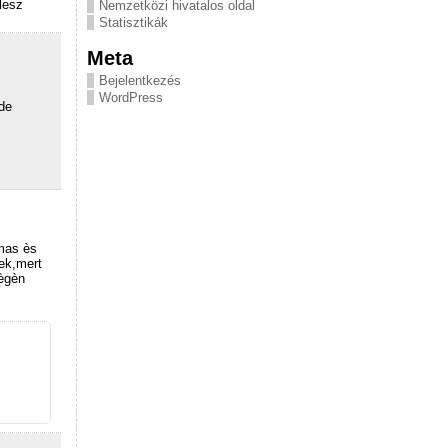
lesz
Nemzetközi hivatalos oldal
Statisztikák
Meta
Bejelentkezés
WordPress
de
lmas ès
ek,mert
vègèn