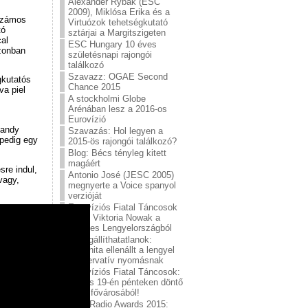
Alexander Rybak (ESC
2009), Miklósa Erika és a
 számos
Virtuózok tehetségkutató
tó
sztárjai a Margitszigeten
al
ESC Hungary 10 éves
zonban
születésnapi rajongói
találkozó
Szavazz: OGAE Second
gkutatós
Chance 2015
va piel
A stockholmi Globe
Arénában lesz a 2016-os
Eurovízió
Sandy
Szavazás: Hol legyen a
 pedig egy
2015-ös rajongói találkozó?
Blog: Bécs tényleg kitett
magáért
sre indul,
Antonio José (JESC 2005)
vagy,
megnyerte a Voice spanyol
verzióját
Eurovíziós Fiatal Táncosok
2015: Viktoria Nowak a
győztes Lengyelországból
A megállíthatatlanok:
Conchita ellenállt a lengyel
konzervatív nyomásnak
Eurovíziós Fiatal Táncosok:
Június 19-én pénteken döntő
a sör fővárosából!
ESC Radio Awards 2015: