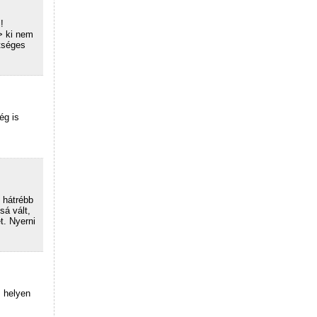
!
-> ki nem
etséges
ég is
 hátrébb
sá vált,
t. Nyerni
. helyen