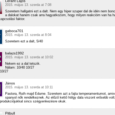
Léránt Lajos
2015. május 13. szerda at 7:08
Szeretem hallgatni ezt a dalt. Nem egy hiper szuper dal de idén nem bon
a dalokat hanem csak arra hagyatkozom, hogy milyen reakcióm van ha h
kapcsolási faktor.
gaboca701
2015. május 13. szerda at 8:04
Szeretem ezt a dalt, 5/40
balazs1992
2015. május 13. szerda at 10:02
Nekem ez a dal tetszik.
Nálam: 10/40 10/27
 10/27
János
2015. május 13. szerda at 10:11
Pastora, Ruth majd Edurne. Szeretem azt a fajta temperamentumot, amiv
spanyol nők rendelkeznek. Az előző kettő hölgy dala viszont erősebb volt
produkciójukkal sincs szégyenkezésre okuk.
Pitbull