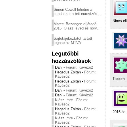
Simon Cowell lehetne a
csodaszer a brit eurovízós
kudarcok ellen
Nincs el
Marcel Bezençon díjátadó
2015: Olasz, svéd és norvég
győzelem
Sajtótájékoztatót tartott
tegnap az MTVA
Legutóbbi
hozzászólások
Dani
-
Fórum: Kávézó2
Hegedüs Zoltán
-
Fórum:
Kávézó2
Tippem:
Hegedüs Zoltán
-
Fórum:
Kávézó2
Dani
-
Fórum: Kávézó2
Dani
-
Fórum: Kávézó2
Klész Imre
-
Fórum:
Kávézó2
Hegedüs Zoltán
-
Fórum:
2015-ös 
Kávézó2
Klész Imre
-
Fórum:
Kávézó2