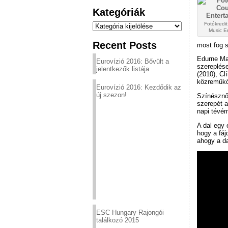
Kategóriák
Kategóriák
Fotókredit
Music E
Recent Posts
most fog 
Edurne Mad
Eurovízió 2016: Bővült a
szereplése
jelentkezők listája
(2010), Cl
közreműkö
Eurovízió 2016: Kezdődik az
új szezon!
Színésznők
szerepét a
napi tévém
A dal egy 
hogy a fáj
ahogy a da
ESC Hungary Rajongói
találkozó 2015