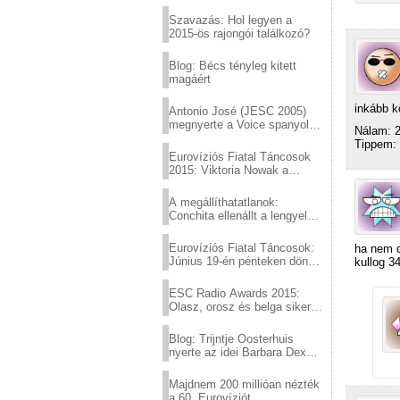
Eurovízió
Szavazás: Hol legyen a
2015-ös rajongói találkozó?
Blog: Bécs tényleg kitett
magáért
inkább k
Antonio José (JESC 2005)
megnyerte a Voice spanyol
Nálam: 2
verzióját
Tippem: 
Eurovíziós Fiatal Táncosok
2015: Viktoria Nowak a
győztes Lengyelországból
A megállíthatatlanok:
Conchita ellenállt a lengyel
konzervatív nyomásnak
Eurovíziós Fiatal Táncosok:
ha nem d
Június 19-én pénteken döntő
kullog 3
a sör fővárosából!
ESC Radio Awards 2015:
Olasz, orosz és belga siker,
a svédek kimaradtak
Blog: Trijntje Oosterhuis
nyerte az idei Barbara Dex
díjat
Majdnem 200 millióan nézték
a 60. Eurovíziót