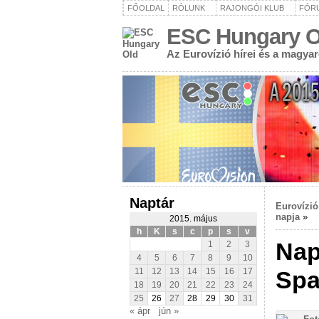
FŐOLDAL
RÓLUNK
RAJONGÓI KLUB
FÓR
ESC Hungary O
Az Eurovízió hírei és a magya
Naptár
Eurovízió
napja
»
2015. május
h
K
s
c
p
s
v
Nap
1
2
3
4
5
6
7
8
9
10
Spa
11
12
13
14
15
16
17
18
19
20
21
22
23
24
25
26
27
28
29
30
31
« ápr
jún »