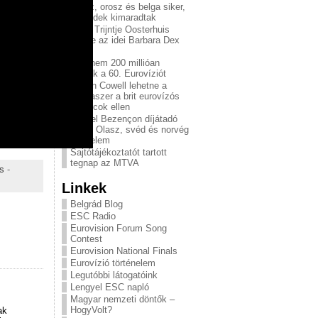
Olasz, orosz és belga siker,
a svédek kimaradtak
Blog: Trijntje Oosterhuis
nyerte az idei Barbara Dex
díjat
Majdnem 200 millióan
nézték a 60. Eurovíziót
Simon Cowell lehetne a
csodaszer a brit eurovízós
kudarcok ellen
Marcel Bezençon díjátadó
2015: Olasz, svéd és norvég
győzelem
Sajtótájékoztatót tartott
tegnap az MTVA
s
-
Linkek
Belgrád Blog
ESC Radio
Eurovision Forum Song
Contest
Eurovision National Finals
Eurovízió történelem
Legutóbbi látogatóink
Lengyel ESC napló
Magyar nemzeti döntők –
HogyVolt?
ak