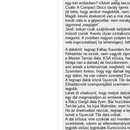
egy-két emberben? Viktort addig becs
Csabi- A Compact Disco tavaly igenis 
jól tette, hogy amikor megkérték, nem 
Magdi- kevés énekesnő van a mai magya
került nála is a gépezetbe: nem mindig
úgymond „megígért”.
Jenő- sokan csak szájhősnek tartjáto
műsort csinál. Kevés olyan szórakozt
megunni. A zsűriben nagyon szépen log
vele kapcsolatban( ha lehetséges): fe
A dalokról: tegnap Kállay-Saunders 
Félreértés ne essék, nem vagyok rajon
a Mester Tamás dala. KSA stílusa, han
hibája van a dalnak( de hozzátenném
ami ennek a kritériumnak megfelel):
Szerintem fontos, hogy egy dalnak leg
egy dalon, ha van valami üzenete( Ezen
A tegnapi dalok közül Gyurcsik Tibi da
Előadásmód szempontjából szerintem K
legjobb.
Lehet itt vitatkozni, hogy melyik dal(
egy dal megmaradjon az emberek fejé
a Rácz Gergő dala ilyen. Bár hozzátes
Ten-be jutni, ha kijut Malmöbe, mert 
Ha az énektudást nézzük, tegnap a legj
ismét a Gyurcsik Tibi dala voltak.
A dal stílusa: erre szokták azt monda
szerintetek, várom az ellenvélemények
legjobb stílus( leginkább Eurovízióra 