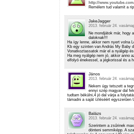
http://www.youtube.co
Remélem tud valamit a rip
JakeJagger
2013. február 24. vasárna
Ne mondjátok már, hogy az
daloknak!!!
Ha így lenne, akkor nem nyert volna Le
Kb egy szinten van András My Baby dal
Vonatkoztassatok már el a nyálgép és
Ha meg nyálgép nem jó, akkor anno a
elfolyó énekessel, a jégkorissal és a
János
2013. február 24. vasárna
Nekem úgy tetszett a tegn
ennyi szép magyar dal fel
tudtam békülni,4 jó dal várja a folyta
támadni a saját ízléséért egyszerűe
Balázs
2013. február 24. vasárna
Szerintem a zsűrinek max
dönteni semmiképp. A sz