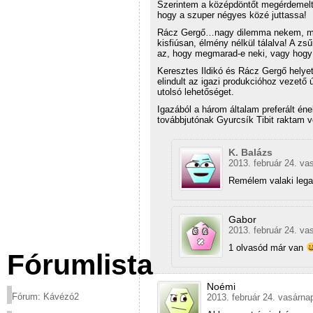
Szerintem a középdöntőt megérdemelte
hogy a szuper négyes közé juttassa!
Rácz Gergő…nagy dilemma nekem, mive
kisfiúsan, élmény nélkül tálalva! A zsűr
az, hogy megmarad-e neki, vagy hogy 
Keresztes Ildikó és Rácz Gergő helyet
elindult az igazi produkcióhoz vezető 
utolsó lehetőséget.
Igazából a három általam preferált én
továbbjutónak Gyurcsík Tibit raktam v
K. Balázs
2013. február 24. va
Remélem valaki legal
Gabor
2013. február 24. va
1 olvasód már van
Fórumlista
Noémi
Fórum: Kávézó2
2013. február 24. vasárna