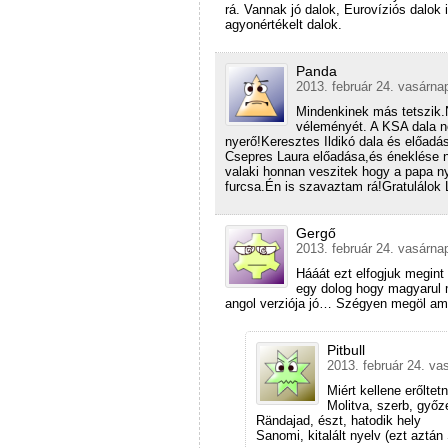
rá. Vannak jó dalok, Eurovíziós dalok
agyonértékelt dalok.
Panda
2013. február 24. vasárna
Mindenkinek más tetszik.
véleményét. A KSA dala n
nyerő!Keresztes Ildikó dala és előadá
Csepres Laura előadása,és éneklése 
valaki honnan veszitek hogy a papa n
furcsa.Én is szavaztam rá!Gratulálok L
Gergő
2013. február 24. vasárna
Hááát ezt elfogjuk megin
egy dolog hogy magyarul 
angol verziója jó… Szégyen megöl ami it
Pitbull
2013. február 24. va
Miért kellene erőltet
Molitva, szerb, győ
Rändajad, észt, hatodik hely
Sanomi, kitalált nyelv (ezt aztá