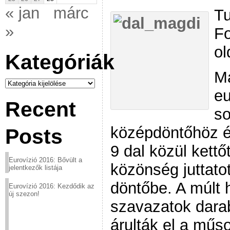
« jan
márc
Tu
»
Fo
ol
Kategóriák
Ma
Kategóriák
eu
Recent
so
középdöntőhöz é
Posts
9 dal közül kettőt
Eurovízió 2016: Bővült a
közönség juttato
jelentkezők listája
döntőbe. A múlt 
Eurovízió 2016: Kezdődik az
új szezon!
szavazatok dara
árulták el a műs