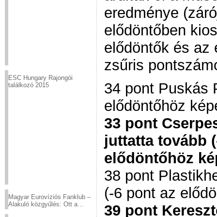
eredménye (zárój
elődöntőben kiosz
elődöntők és az 
zsűris pontszám
ESC Hungary Rajongói
34 pont Puskás P
találkozó 2015
elődöntőhöz kép
33 pont Cserpe
juttatta tovább 
elődöntőhöz ké
38 pont Plastikh
(-6 pont az előd
Magyar Eurovíziós Fanklub –
Alakuló közgyűlés: Ott a
39 pont Kereszt
helyed!