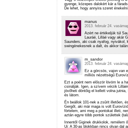
gyenge, közepes dalokért kár a fárads
De lehet, hogy annyira szeret énekeln
manus
2013. február 24. vasárna
Azért ne értékeljük túl S
Lauráé, Lilláé vagy akár
Saunders, aki csak nyafog, nyivákol,
swingénekesnek a dalt, és akkor talán
m_sandor
2013. február 24. vasárna
Ez a görcsös, vajon van el
milliós nézettségű Euroví
Ezt a poént nem először lövöm le a h
csinálják. Igen, a szívem vérzik Lillá
jövőheti döntőig el kellett volna jutni
és látom.
Én beállok 101-nek a zsűrit illetően, 
Gergőt, aki már maga is volt Eurovízión
förtelem, ami meg a pontokat illeti, 
aztán egyre több pontok születtek (tal
Innentől Giginek drukkolok, remélem ő
Ui: A 30-as blokkban nincs olyan dal