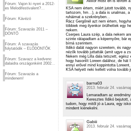
Akkor most én is leírom 
Fórum: Vajon ki nyeri a 2012-
KSA nem értem, miért jutott tovább, n
es Melodifestivalent?
tartozom, hm…), a dala is unalmas, a 
(2012.03.10. 12:00-ig)
ruháimat a szekrényben…
Fórum: Kávézó
Rácz Gergőnél azt nem értem, hogyha k
többiek meg ilyenkor örülhettek egy h
Fórum: Szavazás 2011 –
nekem.
DÖNTŐ
Cserpes Laura szép, a dala nekem anny
szinte rátapadtam a képernyőre, bár 
bírná szerintem.
Fórum: A szavazás
Ildikó dalát nagyon szeretem, és nagyo
folytatódik – ELŐDÖNTŐK
nézők tovább juttatták (amit ugye a zs
Nekem még Lilla dala tetszett, egész 
Fórum: Szavazz a kedvenc
hogy hasonlít Loreen dalához, de hát I
dalaidra országonként 2002
ennyi erővel mind koppintotta Loreent
és 2011 között!
KSA helyett neki kellett volna tovább j
Fórum: Szavazás a
mindenem!
barna03
2013. február 24. vasárna
Lemaradtam az eredményhir
Keresztes Ildikó bejutott,
tudom, hogy mitől jó a Laura, egy isk
mindent kiénekelni.
Gabiii
2013. február 24. vasárna