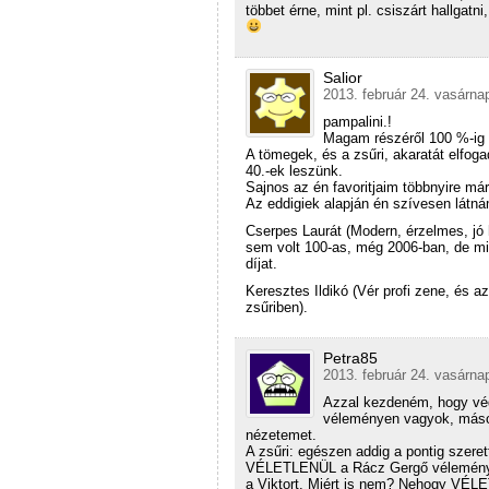
többet érne, mint pl. csiszárt hallgat
Salior
2013. február 24. vasárna
pampalini.!
Magam részéről 100 %-ig 
A tömegek, és a zsűri, akaratát elfoga
40.-ek leszünk.
Sajnos az én favoritjaim többnyire már 
Az eddigiek alapján én szívesen látnám
Cserpes Laurát (Modern, érzelmes, jó 
sem volt 100-as, még 2006-ban, de mire
díjat.
Keresztes Ildikó (Vér profi zene, és 
zsűriben).
Petra85
2013. február 24. vasárna
Azzal kezdeném, hogy vé
véleményen vagyok, mások
nézetemet.
A zsűri: egészen addig a pontig szere
VÉLETLENÜL a Rácz Gergő véleményez
a Viktort. Miért is nem? Nehogy VÉLE