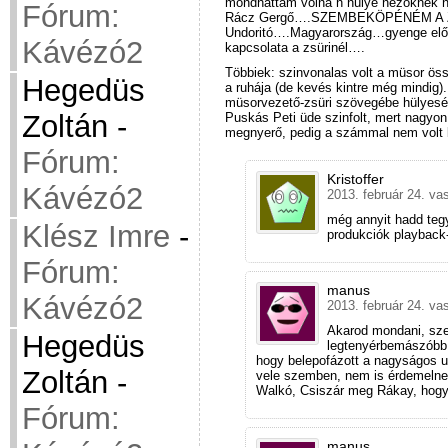
mondhattam volna h hülye nézőknek n
Fórum:
Rácz Gergő….SZEMBEKÖPÉNÉM A ZSÜR
Undoritó….Magyarország…gyenge előa
Kávézó2
kapcsolata a zsürinél….
Többiek: szinvonalas volt a müsor öss
Hegedüs
a ruhája (de kevés kintre még mindig). 
müsorvezető-zsüri szövegébe hülyesé
Zoltán
-
Puskás Peti üde szinfolt, mert nagyo
megnyerő, pedig a számmal nem volt b
Fórum:
Kristoffer
Kávézó2
2013. február 24. va
még annyit hadd teg
Klész Imre
-
produkciók playback-r
Fórum:
manus
Kávézó2
2013. február 24. va
Akarod mondani, sze
Hegedüs
legtenyérbemászóbb m
hogy belepofázott a nagyságos 
Zoltán
-
vele szemben, nem is érdemelnek
Walkó, Csiszár meg Rákay, hogy T
Fórum:
manus