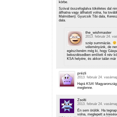
körbe.
Szóval összefoglalva tökéletes dal ni
állhatna vagy állhatott volna, ha tová
Malmöben): Gyurcsik Tibi dala, Kereszt
dala.
the_wishmaster
2013. február 24. va
szép summázás.
véleményünk, de nem
egészíteném még ki, hogy Gáspár
bekezdésedben említett 4 név k
KSA helyére, és akkor talán már
prézli
2013. február 24. vasárna
Hajrá KSA! Magyarország 
meglenne.
Zsolti
2013. február 24. vasárna
Én sem örülök. Ha tegnap 
volna, meglepett a kiesés