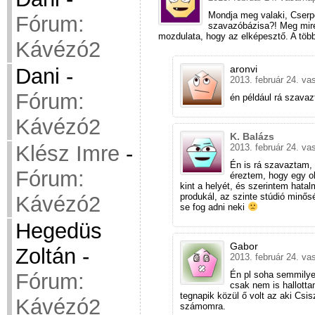
Mondja meg valaki, Cserpe
Fórum:
szavazóbázisa?! Meg mire?
mozdulata, hogy az elképesztő. A több
Kávézó2
aronvi
Dani
-
2013. február 24. va
Fórum:
én például rá szavaz
Kávézó2
K. Balázs
Klész Imre
-
2013. február 24. va
Én is rá szavaztam
Fórum:
éreztem, hogy egy o
kint a helyét, és szerintem hatal
produkál, az szinte stúdió minősé
Kávézó2
se fog adni neki
Hegedüs
Gabor
Zoltán
-
2013. február 24. va
Én pl soha semmilye
Fórum:
csak nem is hallotta
tegnapik közül ő volt az aki Csi
Kávézó2
számomra.