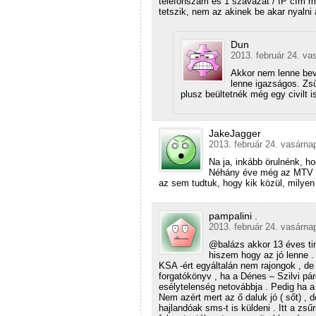
telefonszám és 1 szavazat / IP cím m
tetszik, nem az akinek be akar nyalni
Dun
2013. február 24. va
Akkor nem lenne bev
lenne igazságos. Zs
plusz beültetnék még egy civilt i
JakeJagger
2013. február 24. vasárna
Na ja, inkább örulnénk, h
Néhány éve még az MTV cs
az sem tudtuk, hogy kik közül, milyen
pampalini .
2013. február 24. vasárna
@balázs akkor 13 éves tin
hiszem hogy az jó lenne .
KSA -ért egyáltalán nem rajongok , d
forgatókönyv , ha a Dénes – Szilvi pár
esélytelenség netovábbja . Pedig ha 
Nem azért mert az ő daluk jó ( sőt) , 
hajlandóak sms-t is küldeni . Itt a zs