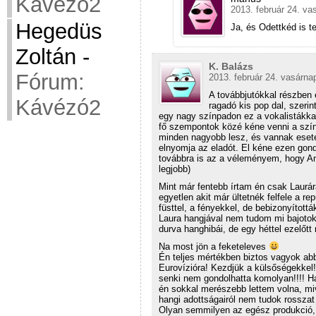
Kávézó2
2013. február 24. va
Hegedüs
Ja, és Odettkéd is 
Zoltán
-
K. Balázs
Fórum:
2013. február 24. vasárna
A továbbjutókkal részben
Kávézó2
ragadó kis pop dal, szeri
egy nagy színpadon ez a vokalistákkal 
fő szempontok közé kéne venni a szín
minden nagyobb lesz, és vannak esetek
elnyomja az eladót. El kéne ezen gondo
továbbra is az a véleményem, hogy An
legjobb)
Mint már fentebb írtam én csak Laurár
egyetlen akit már ültetnék felfele a re
füsttel, a fényekkel, de bebizonyítot
Laura hangjával nem tudom mi bajotok
durva hanghibái, de egy héttel ezelőt
Na most jön a feketeleves
Én teljes mértékben biztos vagyok ab
Eurovízióra! Kezdjük a külsőségekkel
senki nem gondolhatta komolyan!!!! Ha
én sokkal merészebb lettem volna, mive
hangi adottságairól nem tudok rossza
Olyan semmilyen az egész produkció, n