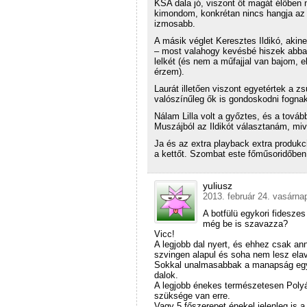
KSA dala jó, viszont őt magát élőben
kimondom, konkrétan nincs hangja az
izmosabb.
A másik véglet Keresztes Ildikó, akin
– most valahogy kevésbé hiszek abban,
lelkét (és nem a műfajjal van bajom, 
érzem).
Laurát illetően viszont egyetértek a 
valószínűleg ők is gondoskodni fogna
Nálam Lilla volt a győztes, és a továb
Muszájból az Ildikót választanám, mive
Ja és az extra playback extra produkc
a kettőt. Szombat este főműsoridőben
yuliusz
2013. február 24. vasárna
A botfülü egykori fidesze
még be is szavazza?
Vicc!
A legjobb dal nyert, és ehhez csak an
szvingen alapul és soha nem lesz elav
Sokkal unalmasabbak a manapság egyka
dalok.
A legjobb énekes természetesen Polyák
szüksége van erre.
Vagy 5 főszerepet énekel jelenleg is 