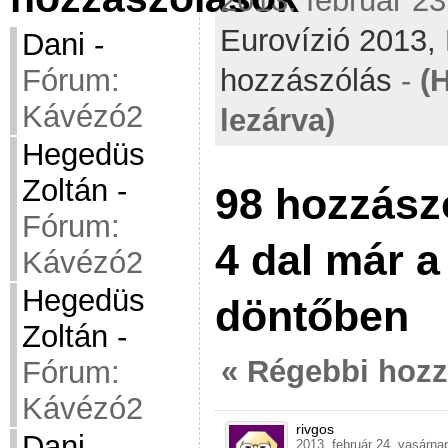
2013. február 23
Eurovízió 2013,
Dani
-
hozzászólás
-
(
Fórum:
Kávézó2
lezárva)
Hegedüs
Zoltán
-
98 hozzász
Fórum:
4 dal már a
Kávézó2
Hegedüs
döntőben
Zoltán
-
« Régebbi hoz
Fórum:
Kávézó2
rivgos
Dani
-
2013. február 24. vasárna