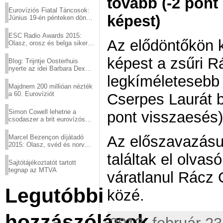
tovább (-2 pont
Eurovíziós Fiatal Táncosok:
képest)
Június 19-én pénteken döntő
a sör fővárosából!
ESC Radio Awards 2015:
Az elődöntőkön k
Olasz, orosz és belga siker,
a svédek kimaradtak
képest a zsűri R
Blog: Trijntje Oosterhuis
nyerte az idei Barbara Dex
díjat
legkíméletesebb 
Majdnem 200 millióan nézték
a 60. Eurovíziót
Cserpes Laurát b
Simon Cowell lehetne a
pont visszaesés)
csodaszer a brit eurovízós
kudarcok ellen
Az előszavazásu
Marcel Bezençon díjátadó
2015: Olasz, svéd és norvég
győzelem
találtak el olvasó
Sajtótájékoztatót tartott
tegnap az MTVA
váratlanul Rácz 
Legutóbbi
közé.
hozzászólások