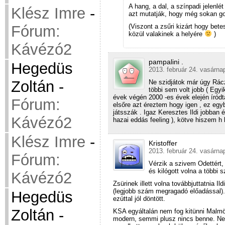
A hang, a dal, a színpadi jelenlé
Klész Imre
-
azt mutatják, hogy még sokan go
(Viszont a zsűri kizárt hogy be
Fórum:
közül valakinek a helyére
)
Kávézó2
pampalini .
Hegedüs
2013. február 24. vasárna
Zoltán
-
Ne szidjátok már úgy Rácz
többi sem volt jobb ( Egyi
évek végén 2000 -es évek elején íródt
Fórum:
elsőre azt éreztem hogy igen , ez egyb
játsszák . Igaz Keresztes Ildi jobban 
Kávézó2
hazai eddás feeling ), kötve hiszem h 
Klész Imre
-
Kristoffer
2013. február 24. vasárna
Fórum:
Vérzik a szivem Odettért,
és kilógott volna a többi
Kávézó2
Zsürinek illett volna továbbjuttatnia Il
(legjobb szám megragadó előadással)
Hegedüs
ezúttal jól döntött.
Zoltán
-
KSA egyáltalán nem fog kitünni Malmö
modern, semmi plusz nincs benne. Neki