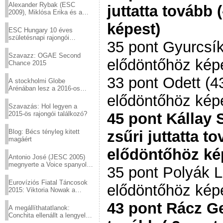
Alexander Rybak (ESC
juttatta tovább
2009), Miklósa Erika és a
Virtuózok tehetségkutató
képest)
sztárjai a Margitszigeten
ESC Hungary 10 éves
születésnapi rajongói
35 pont Gyurcsík 
találkozó
Szavazz: OGAE Second
elődöntőhöz kép
Chance 2015
33 pont Odett (4
A stockholmi Globe
Arénában lesz a 2016-os
Eurovízió
elődöntőhöz kép
Szavazás: Hol legyen a
2015-ös rajongói találkozó?
45 pont Kállay 
Blog: Bécs tényleg kitett
zsűri juttatta t
magáért
elődöntőhöz ké
Antonio José (JESC 2005)
megnyerte a Voice spanyol
35 pont Polyák Li
verzióját
Eurovíziós Fiatal Táncosok
elődöntőhöz kép
2015: Viktoria Nowak a
győztes Lengyelországból
43 pont Rácz Ger
A megállíthatatlanok:
Conchita ellenállt a lengyel
konzervatív nyomásnak