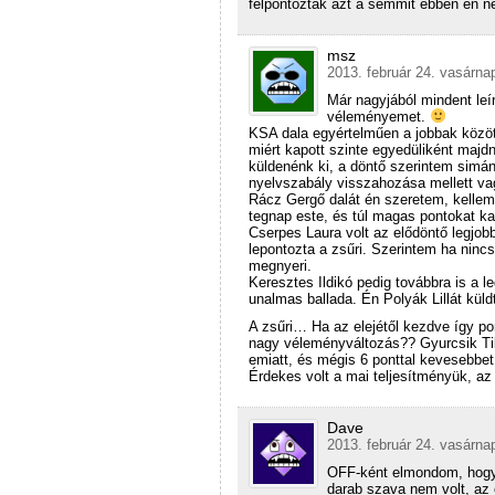
felpontozták azt a semmit ebben én n
msz
2013. február 24. vasárna
Már nagyjából mindent leír
véleményemet.
KSA dala egyértelműen a jobbak közöt
miért kapott szinte egyedüliként majd
küldenénk ki, a döntő szerintem simán
nyelvszabály visszahozása mellett vag
Rácz Gergő dalát én szeretem, kelle
tegnap este, és túl magas pontokat k
Cserpes Laura volt az elődöntő legjob
lepontozta a zsűri. Szerintem ha nin
megnyeri.
Keresztes Ildikó pedig továbbra is a 
unalmas ballada. Én Polyák Lillát küld
A zsűri… Ha az elejétől kezdve így p
nagy véleményváltozás?? Gyurcsik Tibi
emiatt, és mégis 6 ponttal kevesebbet
Érdekes volt a mai teljesítményük, az 
Dave
2013. február 24. vasárna
OFF-ként elmondom, hogy 
darab szava nem volt, az 