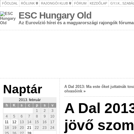
FŐOLDAL
RÓLUNK
RAJONGÓI KLUB
FÓRUM
KEZDŐLAP
GY.I.K., SZAB
ESC Hungary Old
Az Eurovízió hírei és a magyarországi rajongók fóruma
Naptár
A Dal 2013: Ma este őket juttatnák to
olvasóink
»
2013. február
A Dal 2013
h
K
s
c
p
s
v
1
2
3
4
5
6
7
8
9
10
jövő szom
11
12
13
14
15
16
17
18
19
20
21
22
23
24
25
26
27
28