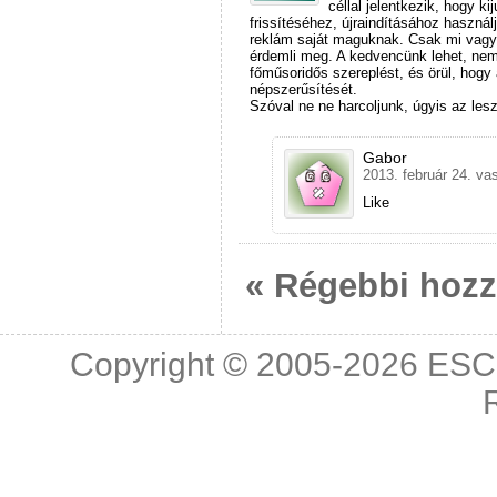
céllal jelentkezik, hogy ki
frissítéséhez, újraindításához haszná
reklám saját maguknak. Csak mi vagyu
érdemli meg. A kedvencünk lehet, nem i
főműsoridős szereplést, és örül, hogy
népszerűsítését.
Szóval ne ne harcoljunk, úgyis az lesz
Gabor
2013. február 24. va
Like
« Régebbi hoz
Copyright © 2005-2026
ESC