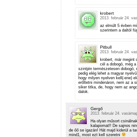
krobert
2013. február 24. va
az elmúlt 5 évben mi
szerintem a daltól fü
Pitbull
2013. február 24. va
krobert, már megint
cél a dobogó, még a 
szintjén természetesen dobogó, m
pedig elég lehet a magyar nyelvű
hogy milyen nyelven kell(-ene) el
erőltetni mindenáron, nem az a s
siker titka, de, hogy nem az angol
dalok.
Gergő
2013. február 24. vasárna
Ha olyan műsort csináln
kalapomat!! De sajnos ni
de őő se igazán! Hát majd kiderül a ta
mind1, most ezt kell szeretni