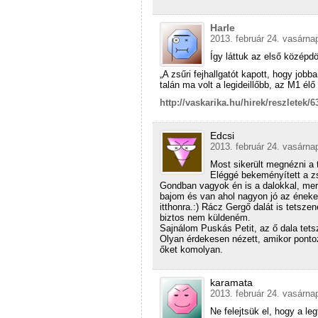
Harle
2013. február 24. vasárna
Így láttuk az első középdö
„A zsűri fejhallgatót kapott, hogy job
talán ma volt a legideillőbb, az M1 él
http://vaskarika.hu/hirek/reszletek
Edcsi
2013. február 24. vasárna
Most sikerült megnézni a 
Eléggé bekeményített a zs
Gondban vagyok én is a dalokkal, mer
bajom és van ahol nagyon jó az énekes
itthonra.:) Rácz Gergő dalát is tetsze
biztos nem küldeném.
Sajnálom Puskás Petit, az ő dala tetsz
Olyan érdekesen nézett, amikor pontoz
őket komolyan.
karamata
2013. február 24. vasárna
Ne felejtsük el, hogy a le