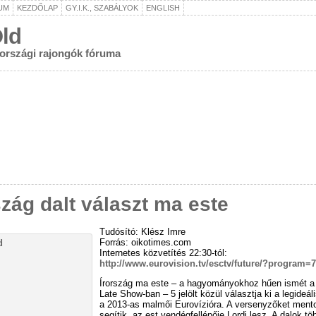
UM
KEZDŐLAP
GY.I.K., SZABÁLYOK
ENGLISH
ld
rországi rajongók fóruma
szág dalt választ ma este
Tudósító: Klész Imre
Forrás: oikotimes.com
Internetes közvetítés 22:30-tól:
http://www.eurovision.tv/esctv/future/?program=
Írország ma este – a hagyományokhoz hűen ismét a
Late Show-ban – 5 jelölt közül választja ki a legideál
a 2013-as malmői Eurovízióra. A versenyzőket ment
segítik, az est vendégfellépője Lordi lesz. A dalok tö