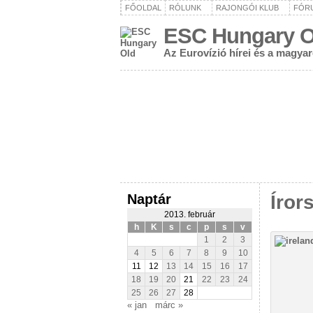
FŐOLDAL
RÓLUNK
RAJONGÓI KLUB
FÓR
ESC Hungary O
Az Eurovízió hírei és a magya
Naptár
Íror
2013. február
h
K
s
c
p
s
v
1
2
3
4
5
6
7
8
9
10
11
12
13
14
15
16
17
18
19
20
21
22
23
24
25
26
27
28
« jan
márc »