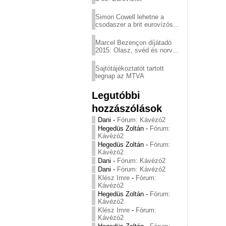
Simon Cowell lehetne a
csodaszer a brit eurovízós
kudarcok ellen
Marcel Bezençon díjátadó
2015: Olasz, svéd és norvég
győzelem
Sajtótájékoztatót tartott
tegnap az MTVA
Legutóbbi
hozzászólások
Dani
-
Fórum: Kávézó2
Hegedüs Zoltán
-
Fórum:
Kávézó2
Hegedüs Zoltán
-
Fórum:
Kávézó2
Dani
-
Fórum: Kávézó2
Dani
-
Fórum: Kávézó2
Klész Imre
-
Fórum:
Kávézó2
Hegedüs Zoltán
-
Fórum:
Kávézó2
Klész Imre
-
Fórum:
Kávézó2