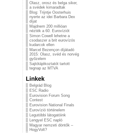
Olasz, orosz és belga siker,
a svédek kimaradtak
Blog: Trijntje Oosterhuis
nyerte az idei Barbara Dex
díjat
Majdnem 200 millióan
nézték a 60. Eurovíziót
Simon Cowell lehetne a
csodaszer a brit eurovízós
kudarcok ellen
Marcel Bezençon díjátadó
2015: Olasz, svéd és norvég
győzelem
Sajtótájékoztatót tartott
tegnap az MTVA
Linkek
Belgrád Blog
ESC Radio
Eurovision Forum Song
Contest
Eurovision National Finals
Eurovízió történelem
Legutóbbi látogatóink
Lengyel ESC napló
Magyar nemzeti döntők –
HogyVolt?