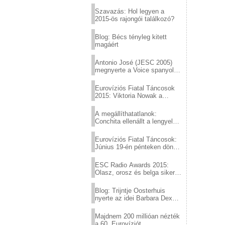
Eurovízió
Szavazás: Hol legyen a
2015-ös rajongói találkozó?
Blog: Bécs tényleg kitett
magáért
Antonio José (JESC 2005)
megnyerte a Voice spanyol
verzióját
Eurovíziós Fiatal Táncosok
2015: Viktoria Nowak a
győztes Lengyelországból
A megállíthatatlanok:
Conchita ellenállt a lengyel
konzervatív nyomásnak
Eurovíziós Fiatal Táncosok:
Június 19-én pénteken döntő
a sör fővárosából!
ESC Radio Awards 2015:
Olasz, orosz és belga siker,
a svédek kimaradtak
Blog: Trijntje Oosterhuis
nyerte az idei Barbara Dex
díjat
Majdnem 200 millióan nézték
a 60. Eurovíziót