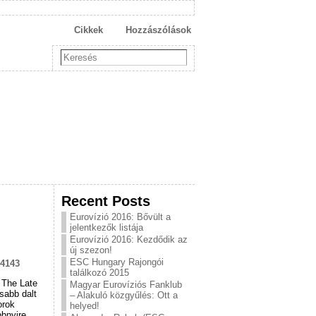
Cikkek
Hozzászólások
Recent Posts
Eurovízió 2016: Bővült a
jelentkezők listája
Eurovízió 2016: Kezdődik az
új szezon!
ESC Hungary Rajongói
74143
találkozó 2015
 The Late
Magyar Eurovíziós Fanklub
isabb dalt
– Alakuló közgyűlés: Ott a
orok
helyed!
bbnyire