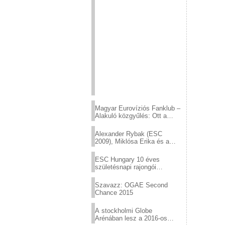
Magyar Eurovíziós Fanklub –
Alakuló közgyűlés: Ott a
helyed!
Alexander Rybak (ESC
2009), Miklósa Erika és a
Virtuózok tehetségkutató
sztárjai a Margitszigeten
ESC Hungary 10 éves
születésnapi rajongói
találkozó
Szavazz: OGAE Second
Chance 2015
A stockholmi Globe
Arénában lesz a 2016-os