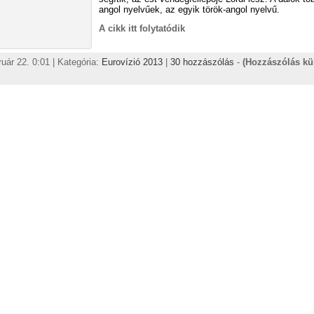
angol nyelvűek, az egyik török-angol nyelvű.
A cikk itt folytatódik
ruár 22. 0:01 | Kategória:
Eurovízió 2013
|
30 hozzászólás
-
(Hozzászólás kü