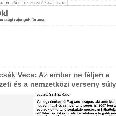
UM
KEZDŐLAP
GY.I.K., SZABÁLYOK
ENGLISH
ld
rországi rajongók fóruma
csák Veca: Az ember ne féljen a
eti és a nemzetközi verseny súly
Szerző: Szalma Róbert
Van egy énekesnő Magyarországon, aki amellett 
nagyon fiatal és csinos, tehetséges is! 2007-ben a
Születik című tehetségkutató műsorban láthattuk
2010-ben az X-Faktor első évadában a legjobb női