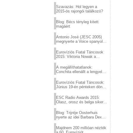
Eurovízió
Szavazás: Hol legyen a
2015-ös rajongói találkozó?
Blog: Bécs tényleg kitett
magáért
Antonio José (JESC 2005)
megnyerte a Voice spanyol
verzióját
Eurovíziós Fiatal Táncosok
2015: Viktoria Nowak a
győztes Lengyelországból
A megállíthatatlanok:
Conchita ellenállt a lengyel
konzervatív nyomásnak
Eurovíziós Fiatal Táncosok:
Június 19-én pénteken döntő
a sör fővárosából!
ESC Radio Awards 2015:
Olasz, orosz és belga siker,
a svédek kimaradtak
Blog: Trijntje Oosterhuis
nyerte az idei Barbara Dex
díjat
Majdnem 200 millióan nézték
a 60. Eurovíziót