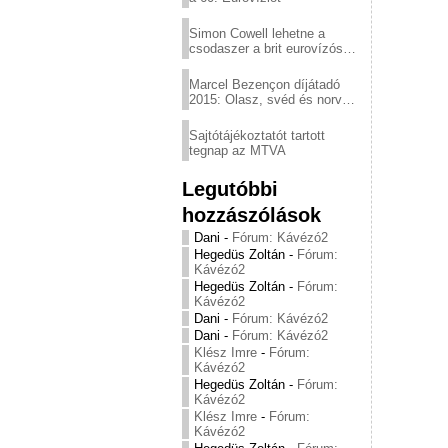
Simon Cowell lehetne a
csodaszer a brit eurovízós
kudarcok ellen
Marcel Bezençon díjátadó
2015: Olasz, svéd és norvég
győzelem
Sajtótájékoztatót tartott
tegnap az MTVA
Legutóbbi
hozzászólások
Dani
-
Fórum: Kávézó2
Hegedüs Zoltán
-
Fórum:
Kávézó2
Hegedüs Zoltán
-
Fórum:
Kávézó2
Dani
-
Fórum: Kávézó2
Dani
-
Fórum: Kávézó2
Klész Imre
-
Fórum:
Kávézó2
Hegedüs Zoltán
-
Fórum:
Kávézó2
Klész Imre
-
Fórum:
Kávézó2