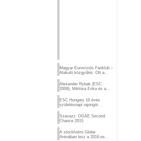
Magyar Eurovíziós Fanklub –
Alakuló közgyűlés: Ott a
helyed!
Alexander Rybak (ESC
2009), Miklósa Erika és a
Virtuózok tehetségkutató
sztárjai a Margitszigeten
ESC Hungary 10 éves
születésnapi rajongói
találkozó
Szavazz: OGAE Second
Chance 2015
A stockholmi Globe
Arénában lesz a 2016-os