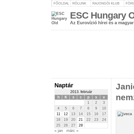
FŐOLDAL
RÓLUNK
RAJONGÓI KLUB
FÓR
ESC Hungary O
Az Eurovízió hírei és a magya
Naptár
Jani
2013. február
nemz
h
K
s
c
p
s
v
1
2
3
4
5
6
7
8
9
10
11
12
13
14
15
16
17
18
19
20
21
22
23
24
25
26
27
28
« jan
márc »