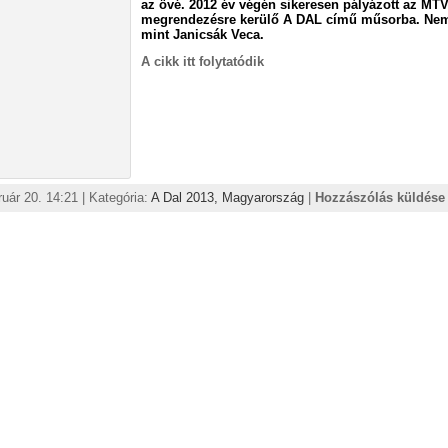
az övé. 2012 év végén sikeresen pályázott az MTV
megrendezésre kerülő A DAL című műsorba. Ne
mint Janicsák Veca.
A cikk itt folytatódik
ruár 20. 14:21 | Kategória:
A Dal 2013,
Magyarország
|
Hozzászólás küldése 