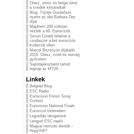
Olasz, orosz és belga siker,
a svédek kimaradtak
Blog: Trijntje Oosterhuis
nyerte az idei Barbara Dex
díjat
Majdnem 200 millióan
nézték a 60. Eurovíziót
Simon Cowell lehetne a
csodaszer a brit eurovízós
kudarcok ellen
Marcel Bezençon díjátadó
2015: Olasz, svéd és norvég
győzelem
Sajtótájékoztatót tartott
tegnap az MTVA
Linkek
Belgrád Blog
ESC Radio
Eurovision Forum Song
Contest
Eurovision National Finals
Eurovízió történelem
Legutóbbi látogatóink
Lengyel ESC napló
Magyar nemzeti döntők –
HogyVolt?