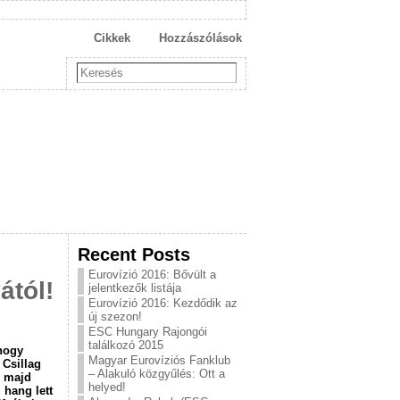
Cikkek
Hozzászólások
Recent Posts
Eurovízió 2016: Bővült a
ától!
jelentkezők listája
Eurovízió 2016: Kezdődik az
új szezon!
ESC Hungary Rajongói
találkozó 2015
hogy
Magyar Eurovíziós Fanklub
 Csillag
– Alakuló közgyűlés: Ott a
, majd
helyed!
 hang lett