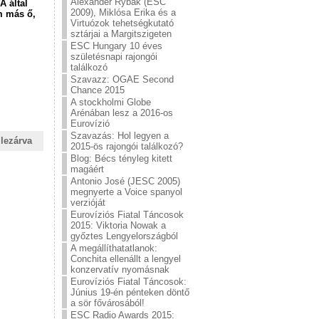
Alexander Rybak (ESC
A által
2009), Miklósa Erika és a
m más ő,
Virtuózok tehetségkutató
sztárjai a Margitszigeten
ESC Hungary 10 éves
születésnapi rajongói
találkozó
Szavazz: OGAE Second
Chance 2015
A stockholmi Globe
Arénában lesz a 2016-os
Eurovízió
Szavazás: Hol legyen a
lezárva
2015-ös rajongói találkozó?
Blog: Bécs tényleg kitett
magáért
Antonio José (JESC 2005)
megnyerte a Voice spanyol
verzióját
Eurovíziós Fiatal Táncosok
2015: Viktoria Nowak a
győztes Lengyelországból
A megállíthatatlanok:
Conchita ellenállt a lengyel
konzervatív nyomásnak
Eurovíziós Fiatal Táncosok:
Június 19-én pénteken döntő
a sör fővárosából!
ESC Radio Awards 2015: