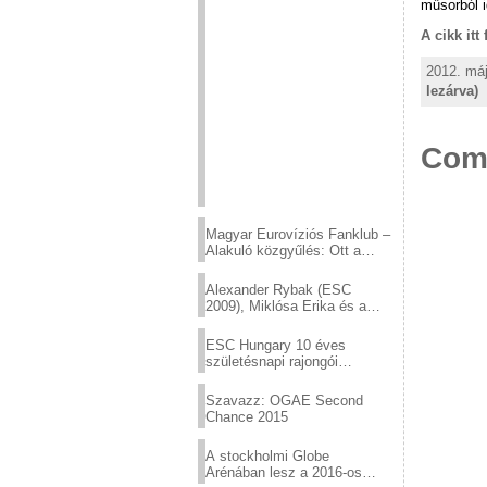
műsorból i
A cikk itt
2012. máj
lezárva)
Comp
Magyar Eurovíziós Fanklub –
Alakuló közgyűlés: Ott a
helyed!
Alexander Rybak (ESC
2009), Miklósa Erika és a
Virtuózok tehetségkutató
sztárjai a Margitszigeten
ESC Hungary 10 éves
születésnapi rajongói
találkozó
Szavazz: OGAE Second
Chance 2015
A stockholmi Globe
Arénában lesz a 2016-os