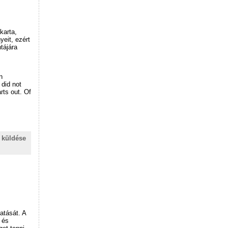
karta,
eit, ezért
tájára
n
 did not
rts out. Of
 küldése
atását. A
 és