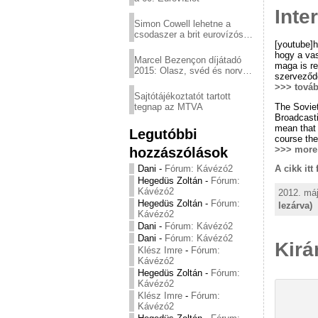
Inte
Simon Cowell lehetne a
csodaszer a brit eurovízós
[youtube]
kudarcok ellen
hogy a vas
Marcel Bezençon díjátadó
maga is re
2015: Olasz, svéd és norvég
szerveződö
győzelem
>>> tová
Sajtótájékoztatót tartott
The Soviet
tegnap az MTVA
Broadcasti
mean that 
Legutóbbi
course the
>>> more
hozzászólások
Dani
-
Fórum: Kávézó2
A cikk itt
Hegedüs Zoltán
-
Fórum:
Kávézó2
2012. máj
Hegedüs Zoltán
-
Fórum:
lezárva)
Kávézó2
Dani
-
Fórum: Kávézó2
Dani
-
Fórum: Kávézó2
Kirá
Klész Imre
-
Fórum:
Kávézó2
Hegedüs Zoltán
-
Fórum:
Kávézó2
Klész Imre
-
Fórum:
Kávézó2