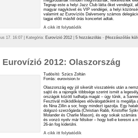
megpróbálnak minden meghívásnak, felkeresnek eleg
Tegnap este a helyi Jazz Club látta őket vendégül, a
magyar nagykövet és VIP vendégei, a helyi közönsé
valamint az Eurovíziós Dalverseny számos delegáci
tagjai előtt másfél órás koncertet adtak.
A cikk itt folytatódik
us 17. 16:07 | Kategória:
Eurovízió 2012
|
5 hozzászólás
-
(Hozzászólás kü
 Eurovízió 2012: Olaszország
Tudósító: Szücs Zoltán
Forrás: eurovision.tv
Olaszország egy jól sikerült visszatérés után a nem
sajtó és a rajongók többsége szerint ismét a legesé
országok között tudhatja magát – úgy tűnik, a Sanre
Fesztivál működőképes előválogatóként is megállja a
és Nina Zillin a sor, hogy mindezt igazolja. Egy hatal
dolgozó szerzőgárda (Christian Rabb, Kristoffer Sjökv
Molander és Charlie Mason), és egy sokak számára
és vonzó nyelv már félsiker – hogy kell-e keresni a m
26-án fog kiderülni.
A cikk itt folytatódik