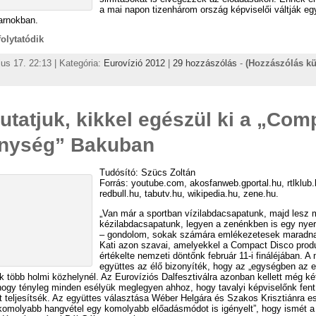
a mai napon tizenhárom ország képviselői váltják e
arnokban.
 folytatódik
us 17. 22:13 | Kategória:
Eurovízió 2012
|
29 hozzászólás
-
(Hozzászólás k
tatjuk, kikkel egészül ki a „Com
énység” Bakuban
Tudósító: Szücs Zoltán
Forrás: youtube.com, akosfanweb.gportal.hu, rtlklub.
redbull.hu, tabutv.hu, wikipedia.hu, zene.hu.
„Van már a sportban vízilabdacsapatunk, majd lesz 
kézilabdacsapatunk, legyen a zenénkben is egy nyer
– gondolom, sokak számára emlékezetesek maradn
Kati azon szavai, amelyekkel a Compact Disco produ
értékelte nemzeti döntőnk február 11-i fináléjában. A
együttes az élő bizonyíték, hogy az „egységben az e
 több holmi közhelynél. Az Eurovíziós Dalfesztiválra azonban kellett még k
hogy tényleg minden esélyük meglegyen ahhoz, hogy tavalyi képviselőnk fent 
 teljesítsék. Az együttes választása Wéber Helgára és Szakos Krisztiánra es
„komolyabb hangvétel egy komolyabb előadásmódot is igényelt”, hogy ismét a