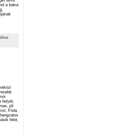
et tenni.
hol a bakui
g,
ójának
ldése
zetközi
lyesebb
mói
 helyét,
mas, jól
ist, Frida
 hangzatos
ásik felet,