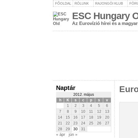
FŐOLDAL
RÓLUNK
RAJONGÓI KLUB
FÓR
ESC Hungary O
Az Eurovízió hírei és a magya
Naptár
Euro
2012. május
h
K
s
c
p
s
v
1
2
3
4
5
6
7
8
9
10
11
12
13
14
15
16
17
18
19
20
21
22
23
24
25
26
27
28
29
30
31
« ápr
jún »