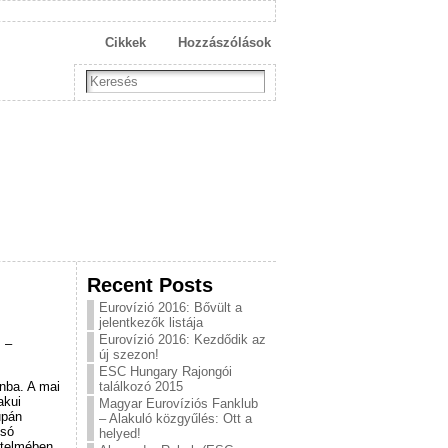
Cikkek
Hozzászólások
Recent Posts
Eurovízió 2016: Bővült a
jelentkezők listája
Eurovízió 2016: Kezdődik az
 –
új szezon!
ESC Hungary Rajongói
nba. A mai
találkozó 2015
akui
Magyar Eurovíziós Fanklub
upán
– Alakuló közgyűlés: Ott a
lsó
helyed!
rtelmében