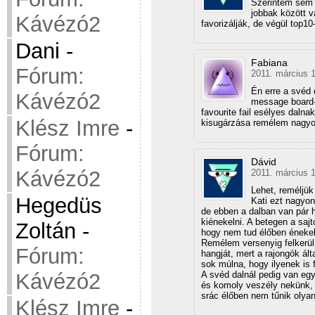
Szerintem sem 
jobbak között 
Kávézó2
favorizálják, de végül top1
Dani
-
Fabiana
Fórum:
2011. március 1
Én erre a svéd
Kávézó2
message board-
favourite fail esélyes daln
Klész Imre
-
kisugárzása remélem nagyon
Fórum:
Dávid
Kávézó2
2011. március 1
Lehet, reméljü
Hegedüs
Kati ezt nagyon 
de ebben a dalban van pár h
kiénekelni. A betegen a sajt
Zoltán
-
hogy nem tud élőben énekeln
Remélem versenyig felkerül 
Fórum:
hangját, mert a rajongók ált
sok múlna, hogy ilyenek is f
A svéd dalnál pedig van eg
Kávézó2
és komoly veszély nekünk, 
srác élőben nem tűnik olyan
Klész Imre
-