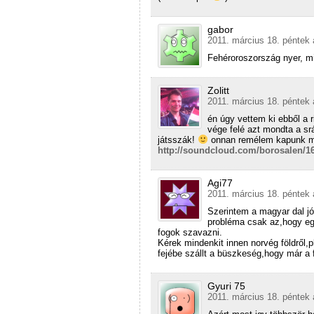
gabor
2011. március 18. péntek 
Fehéroroszország nyer, m
Zolitt
2011. március 18. péntek 
én úgy vettem ki ebből a r
vége felé azt mondta a srá
játsszák!
onnan remélem kapunk má
http://soundcloud.com/borosalen/16-
Agi77
2011. március 18. péntek 
Szerintem a magyar dal jó
probléma csak az,hogy eg
fogok szavazni.
Kérek mindenkit innen norvég földről,
fejébe szállt a büszkeség,hogy már a f
Gyuri 75
2011. március 18. péntek 