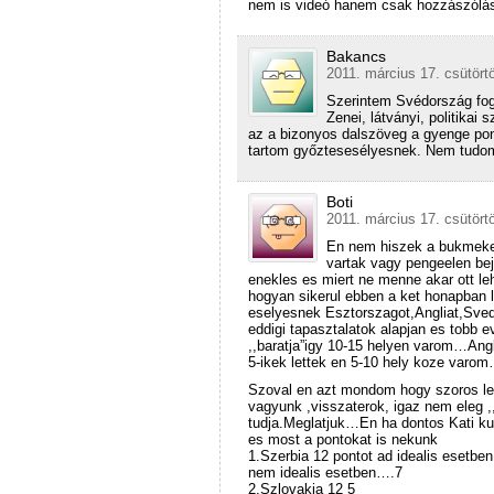
nem is videó hanem csak hozzászólás
Bakancs
2011. március 17. csütört
Szerintem Svédország fo
Zenei, látványi, politika
az a bizonyos dalszöveg a gyenge po
tartom győztesesélyesnek. Nem tudom
Boti
2011. március 17. csütört
En nem hiszek a bukmeke
vartak vagy pengeelen beju
enekles es miert ne menne akar ott le
hogyan sikerul ebben a ket honapban l
eselyesnek Esztorszagot,Angliat,Sve
eddigi tapasztalatok alapjan es tobb 
,,baratja”igy 10-15 helyen varom…Ang
5-ikek lettek en 5-10 hely koze varo
Szoval en azt mondom hogy szoros le
vagyunk ,visszaterok, igaz nem eleg ,,
tudja.Meglatjuk…En ha dontos Kati k
es most a pontokat is nekunk
1.Szerbia 12 pontot ad idealis esetb
nem idealis esetben….7
2.Szlovakia 12 5