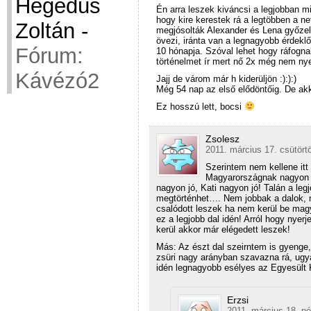
Hegedüs
Én arra leszek kiváncsi a legjobban mi
hogy kire kerestek rá a legtöbben a net
Zoltán
-
megjósolták Alexander és Lena győzel
övezi, iránta van a legnagyobb érdek
Fórum:
10 hónapja. Szóval lehet hogy ráfogna
történelmet ír mert nő 2x még nem ny
Kávézó2
Jajj de várom már h kiderüljön :):):)
Még 54 nap az első elődöntőig. De akk
Ez hosszú lett, bocsi
Zsolesz
2011. március 17. csütört
Szerintem nem kellene it
Magyarországnak nagyon ne
nagyon jó, Kati nagyon jó! Talán a leg
megtörténhet…. Nem jobbak a dalok, m
csalódott leszek ha nem kerül be mag
ez a legjobb dal idén! Arról hogy nye
kerül akkor már elégedett leszek!
Más: Az észt dal szeirntem is gyenge
zsüri nagy arányban szavazna rá, ugya
idén legnagyobb esélyes az Egyesült 
Erzsi
2011. március 18. pé