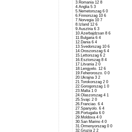
3.Romania 12 8
4.Anglia 5 3
5.Nemetorszag 6 0
6.Finnorszag 10 6
7.Norvegia 10 7
8.Izland 12 6
9.Ausztria 6 3
10.Azerbajdzsan 8 6
11.Bulgaria 6 4
12.Dania 6 4
13.Svedorszag 10 6
14.Oroszorszag 6 4
15.Lettorszag 6 2
16.Esztorszag 8 4
17.Litvania 2 0
18.Lengyelo. 12 6
19.Feheroroszo. 0 0
20.Ukrajna 3 2
21.Torokorszag 2 0
22.Gorogorszag 1 0
23.Malta 1 0
24.Olaszorszag 4 1
25.Svajc 2 0
26.Franciao. 6 4
27.Spanyolo. 6 4
28.Portugalia 6 0
29.Moldova 4 0
30.San Marino 4 0
31.Ormenyorszag 0 0
32.Gruzia 2 2