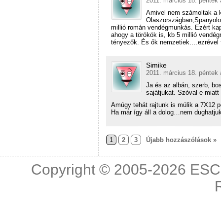
2011. március 18. péntek 
Amivel nem számoltak a 
Olaszországban,Spanyolo,
millió román vendégmunkás. Ezért kap
ahogy a törökök is, kb 5 millió ven
tényezők. És ők nemzetiek….ezrével 
Simike
2011. március 18. péntek 
Ja és az albán, szerb, b
sajátjukat. Szóval e miat
Amúgy tehát rajtunk is múlik a 7X12 
Ha már így áll a dolog…nem dughatju
1
2
3
Újabb hozzászólások »
Copyright © 2005-2026
ESC