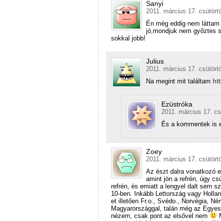
Sanyi
2011. március 17. csütört
Én még eddig nem láttam 
jó,mondjuk nem győztes sz
sokkal jobb!
Julius
2011. március 17. csütört
Na megint mit találtam
ht
Ezüstróka
2011. március 17. cs
És a kommentek is e
Zoey
2011. március 17. csütört
Az észt dalra vonatkozó e
amint jön a refrén, úgy 
refrén, és emiatt a lengyel dalt sem s
10-ben. Inkább Lettország vagy Hollan
et illetően Fr.o., Svédo., Norvégia, 
Magyarországgal, talán még az Egyesül
nézem, csak pont az elsővel nem
M