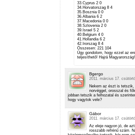
33.Cyprus 2 0
34.Horvatorszag 8 4
35.Bosznia 0 0
36.Albania 6 2
37.Macedonia 0 0
38.Szlovenia 2 0
39.Israel 5 2
40.Belgium 4 0
41.Hollandia 6 2
42.Irorszag 8 4
Összesen: 221 104
Úgy gondolom, hogy ezzel az er
teljesíthető! Hajrá Magyarország!
Bgergo
2011. március 17. csütört
Nekem az észt is tetszik, d
norvéggel, orosszal és f
jobban tetszik a felhozatal és szeri
hogy vagytok vele?
Gábor
2011. március 17. csütört
Az eleje nagyon jó, de az
rosszabb refrénű szám. N
középmezőnyébe tartozik, bár nem s