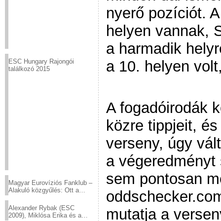
nyerő pozíciót. 
helyen vannak, S
a harmadik hely
a 10. helyen volt
ESC Hungary Rajongói
találkozó 2015
A fogadóirodák 
közre tippjeit, é
verseny, úgy vált
a végeredményt 
sem pontosan me
Magyar Eurovíziós Fanklub –
Alakuló közgyűlés: Ott a
oddschecker.com
helyed!
Alexander Rybak (ESC
mutatja a versen
2009), Miklósa Erika és a