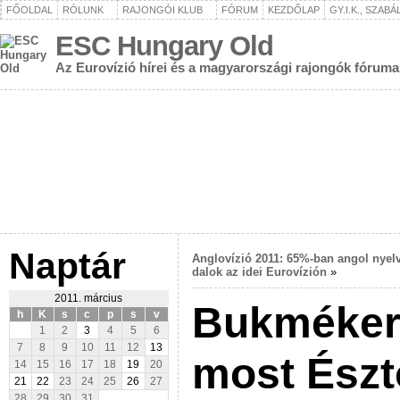
FŐOLDAL
RÓLUNK
RAJONGÓI KLUB
FÓRUM
KEZDŐLAP
GY.I.K., SZAB
ESC Hungary Old
Az Eurovízió hírei és a magyarországi rajongók fóruma
Naptár
Anglovízió 2011: 65%-ban angol nyel
dalok az idei Eurovízión
»
2011. március
Bukmékere
h
K
s
c
p
s
v
1
2
3
4
5
6
7
8
9
10
11
12
13
most Észt
14
15
16
17
18
19
20
21
22
23
24
25
26
27
28
29
30
31