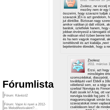
Zsolesz, ne viccelj 
mezőny nem ér egy k
összeírni, hogy szavazni tudjak a
szavazok.)Én is azt gondolom, 
jut döntőbe. Biztosan nagy szer
amikor valóban jó dalt vittünk,
barátok, üzletfelek hanem, hogy 
jobban érvényesül a támogatói o
de reálisan első tízben benne ké
és ha nem vagyok magamnál, akko
ismétlésnél és azt kiabálja „nex
bejelentésére ébredek, hogy a re
Zsolesz
2011. március 1
Erzsi, azt hogy
minsőégére érte
szomszédokat, diaszpórát, d
Fórumlista
továbbjutó van! Ebből a 16b
véletlenül sem, ez a négy o
szerbia! Norvégia és Finnor
Katit üssék ki! A baj, ott 
Fórum: Kávézó2
norvégia tovább fog jutni :
magyarországnak simán tová
szavazatokat innen vajdasá
Fórum: Vajon ki nyeri a 2012-
csalódásom lesz! de minden
es Melodifestivalent?