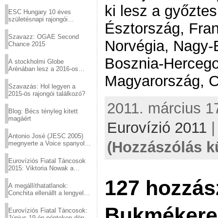
Virtuózok tehetségkutató
ki lesz a győztes
sztárjai a Margitszigeten
ESC Hungary 10 éves
születésnapi rajongói
Észtország, Fra
találkozó
Szavazz: OGAE Second
Norvégia, Nagy-
Chance 2015
Bosznia-Hercego
A stockholmi Globe
Arénában lesz a 2016-os
Eurovízió
Magyarország, O
Szavazás: Hol legyen a
2015-ös rajongói találkozó?
2011. március 17
Blog: Bécs tényleg kitett
magáért
Eurovízió 2011
Antonio José (JESC 2005)
(Hozzászólás k
megnyerte a Voice spanyol
verzióját
Eurovíziós Fiatal Táncosok
2015: Viktoria Nowak a
győztes Lengyelországból
127 hozzás
A megállíthatatlanok:
Conchita ellenállt a lengyel
konzervatív nyomásnak
Bukmékerek
Eurovíziós Fiatal Táncosok:
Június 19-én pénteken döntő