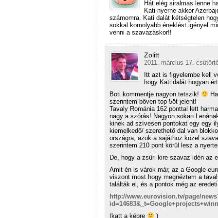
Hát elég siralmas lenne 
Kati nyerne akkor Azerba
számomra. Kati dalát kétségtelen hog
sokkal komolyabb éneklést igényel mi
venni a szavazáskor!!
Zolitt
2011. március 17. csütört
Itt azt is figyelembe kell
hogy Kati dalát hogyan é
Boti kommentje nagyon tetszik!
Ha 
szerintem bőven top 5öt jelent!
Tavaly Románia 162 ponttal lett harma
nagy a szórás! Nagyon sokan Lenának 
kinek ad szívesen pontokat egy egy i
kiemelkedő/ szerethető dal van blokk
országra, azok a sajáthoz közel szav
szerintem 210 pont körül lesz a nyert
De, hogy a zsűri kire szavaz idén az
Amit én is várok már, az a Google eur
viszont most hogy megnéztem a tavaly
találták el, és a pontok még az erede
http://www.eurovision.tv/page/news
id=14683&_t=Google+projects+winn
(katt a képre
)