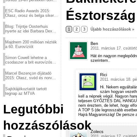
a sör fővárosából!
Észtország
ESC Radio Awards 2015:
Olasz, orosz és belga siker,
a svédek kimaradtak
Blog: Trijntje Oosterhuis
1
2
3
Újabb hozzászólások »
nyerte az idei Barbara Dex
díjat
Majdnem 200 millióan nézték
Ben
a 60. Eurovíziót
2011. március 17. csütört
Hát én nagyon meglepődnék
Simon Cowell lehetne a
szerintem..
csodaszer a brit eurovízós
kudarcok ellen
Marcel Bezençon díjátadó
Rici
2015: Olasz, svéd és norvég
2011. március 18. pé
győzelem
Hi. Nekem egyáltalán
Sajtótájékoztatót tartott
szám hogyan vezethet
tegnap az MTVA
kell a népnek végül. Nagyon hang
teljesen GYŐZTES DAL HANGULAT
Legutóbbi
nem éreztem, de lehet, hogy elfo
A TOP 5 (de legrosszabb esetbe
Hajrá Magyarország! De persze a
hozzászólások
Zolecs
2011. március 17. csütört