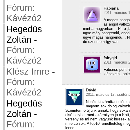
Fórum:
Fabiana
2011. március 1
Kávézó2
A magas hangok
az angol változ
Hegedüs
mint a magyarban… Pl. a „f
ugye mély hangrendű, angolu
Zoltán
-
ugye magas hangrendű… Ne
de szerintem így van.
Fórum:
fairygirl
Kávézó2
2011. március 2
Klész Imre
-
Fabiana: pont h
kiénekelni, soka
Fórum:
Kávézó2
Dávid
2011. március 17. csütört
Hegedüs
Nehéz kiszámítani előre s
nagyom sok dolog változhat
Szerintem örüljünk annak, hogy sokan 
Zoltán
-
első helybe, mert akármilyen jó a Kat
verseny és mi nem vagyunk híresek arr
Fórum:
mire célzok. A top10 remélhetőleg meg
lenne.