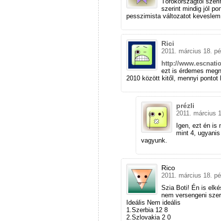
Törökországtól szer
szerint mindig jól po
pesszimista változatot keveslem
Rici
2011. március 18. pé
http://www.escnati
ezt is érdemes megné
2010 között kitől, mennyi pontot
prézli
2011. március 1
Igen, ezt én is
mint 4, ugyanis
vagyunk.
Rico
2011. március 18. pé
Szia Boti! Én is elk
nem versengeni szer
Ideális Nem ideális
1.Szerbia 12 8
2.Szlovakia 2 0