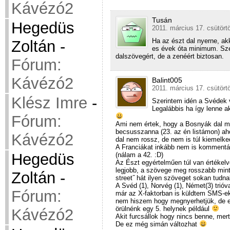
Kávézó2
Tusán
Hegedüs
2011. március 17. csütört
Ha az észt dal nyerne, a
Zoltán
-
es évek óta minimum. Sz
dalszövegért, de a zenéért biztosan.
Fórum:
Kávézó2
Balint005
2011. március 17. csütört
Klész Imre
-
Szerintem idén a Svédek 
Legalábbis ha így lenne 
Fórum:
Ami nem értek, hogy a Bosnyák dal m
becsusszanna (23. az én listámon) aho
Kávézó2
dal nem rossz, de nem is túl kiemelke
A Franciákat inkább nem is kommentál
Hegedüs
(nálam a 42. :D)
Az Észt egyértelműen túl van értékelv
legjobb, a szövege meg rosszabb mint
Zoltán
-
street˝ hát ilyen szöveget sokan tudna
A Svéd (1), Norvég (1), Német(3) trióv
Fórum:
már az X-faktorban is küldtem SMS-e
nem hiszem hogy megnyerhetjük, de eg
örülnénk egy 5. helynek például
Kávézó2
Akit furcsállok hogy nincs benne, mert
De ez még simán változhat