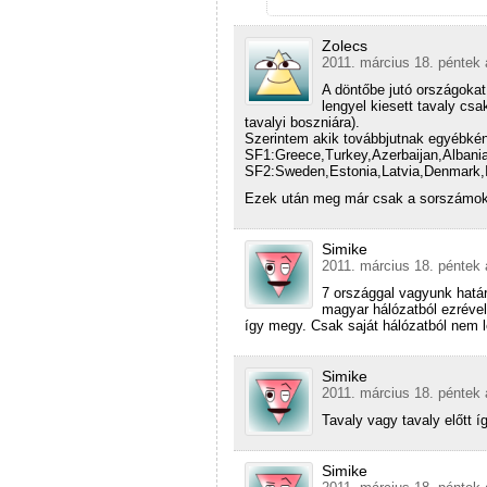
Zolecs
2011. március 18. péntek 
A döntőbe jutó országokat
lengyel kiesett tavaly cs
tavalyi boszniára).
Szerintem akik továbbjutnak egyébkén
SF1:Greece,Turkey,Azerbaijan,Albani
SF2:Sweden,Estonia,Latvia,Denmark,Ir
Ezek után meg már csak a sorszámok
Simike
2011. március 18. péntek 
7 országgal vagyunk határ
magyar hálózatból ezrév
így megy. Csak saját hálózatból nem l
Simike
2011. március 18. péntek 
Tavaly vagy tavaly előtt 
Simike