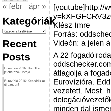
« febr
ápr »
[youtube]http:/
v=kXFGFCRV3z0[
Kategóriák
Klész Imre
Kategóriák
Forrás: oddsche
Recent
Videón: a jelen á
A 22 fogadóirod
Posts
oddschecker.com
Eurovízió 2016: Bővült a
átlagolja a fogadó
jelentkezők listája
Eurovízióra. Edd
Eurovízió 2016: Kezdődik az
új szezon!
vezetett. Most, 
delegációvezetők
minden dal ismer