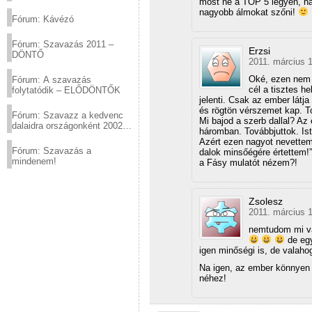
most ne a TOP 5 legyen, ha
(2012.03.10. 12:00-ig)
nagyobb álmokat szőni!
Fórum: Kávézó
Fórum: Szavazás 2011 –
Erzsi
DÖNTŐ
2011. március 1
Oké, ezen nem 
Fórum: A szavazás
cél a tisztes h
folytatódik – ELŐDÖNTŐK
jelenti. Csak az ember látja 
és rögtön vérszemet kap. T
Fórum: Szavazz a kedvenc
Mi bajod a szerb dallal? Az
dalaidra országonként 2002
háromban. Továbbjuttok. Is
és 2011 között!
Azért ezen nagyot nevettem
Fórum: Szavazás a
dalok minsőégére értettem!”
mindenem!
a Fásy mulatót nézem?!
Zsolesz
2011. március 1
nemtudom mi van
de egy
igen minőségi is, de valaho
Na igen, az ember könnyen
néhez!