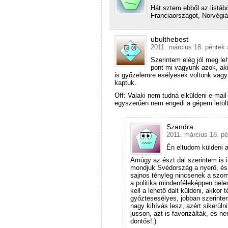
Hát sztem ebből az listáb
Franciaországot, Norvégi
ubulthebest
2011. március 18. péntek 
Szerintem elég jól meg leh
pont mi vagyunk azok, ak
is győzelemre esélyesek voltunk vagy 
kaptuk.
Off: Valaki nem tudná elküldeni e-mail
egyszerűen nem engedi a gépem letö
Szandra
2011. március 18. pé
Én eltudom küldeni a
Amúgy az észt dal szerintem is
mondjuk Svédország a nyerő, és M
sajnos tényleg nincsenek a szom
a politika mindenféleképpen bel
kell a lehető dalt küldeni, akkor 
győztesesélyes, jobban szerintem
nagy kihívás lesz, azért sikerül
jusson, azt is favorizálták, és n
döntős!:)