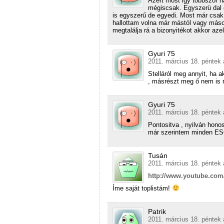
Azért most igy többször h
mégiscsak. Egyszerü dal 
is egyszerű de egyedi. Most már csa
hallottam volna már mástól vagy mások
megtalálja rá a bizonyitékot akkor az
Gyuri 75
2011. március 18. péntek 
Stelláról meg annyit, ha 
, másrészt meg ő nem is 
Gyuri 75
2011. március 18. péntek 
Pontositva , nyilván hono
már szerintem minden ESC
Tusán
2011. március 18. péntek 
http://www.youtube.co
Íme saját toplistám!
Patrik
2011. március 18. péntek 