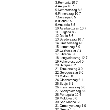
3.Romania 10 7
4.Anglia 10 7
5.Nemetorszag 8 5
6.Finnorszag 10 7
7.Norvegia 8 5
8.Izland 8 5
9.Ausztria 8 5
10.Azerbajdzsan 10 7
11.Bulgaria 8 2
12.Dania 8 6
13.Svedorszag 10 7
14.Oroszorszag 4 0
15.Lettorszag 8 0
16.Esztorszag 7 2
17.Litvania 5 0
18.Lengyelorszag 12 7
19.Feheroroszor.4 0
20.Ukrajna 8 2
21.Torokorszag 3 0
22.Gorogorszag 8 0
23.Malta 6 0
24.Olaszorszag 6 1
25.Svajc 8 1
26.Franciaorszag 6 0
27.Spanyolorszag 8 0
28.Portugalia 10 4
29.Moldova 3 0
30.San Marino 5 0
31.Ormenyorszag 1 0
32.Gruzia 1 0