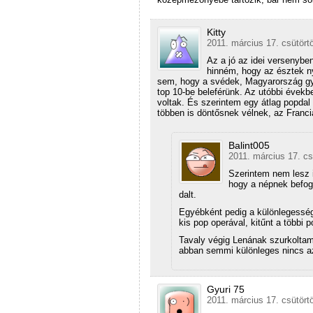
Kitty
2011. március 17. csütört
Az a jó az idei versenybe
hinném, hogy az észtek n
sem, hogy a svédek, Magyarország gy
top 10-be beleférünk. Az utóbbi évekb
voltak. És szerintem egy átlag popdal 
többen is döntősnek vélnek, az Franc
Balint005
2011. március 17. cs
Szerintem nem lesz 
hogy a népnek befog
dalt.
Egyébként pedig a különlegessé
kis pop operával, kitűnt a többi 
Tavaly végig Lenának szurkoltam,
abban semmi különleges nincs a
Gyuri 75
2011. március 17. csütört