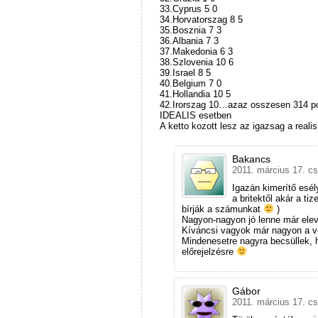
33.Cyprus 5 0
34.Horvatorszag 8 5
35.Bosznia 7 3
36.Albania 7 3
37.Makedonia 6 3
38.Szlovenia 10 6
39.Israel 8 5
40.Belgium 7 0
41.Hollandia 10 5
42.Irorszag 10…azaz osszesen 314
IDEALIS esetben
A ketto kozott lesz az igazsag a real
Bakancs
2011. március 17. cs
Igazán kimerítő esé
a britektől akár a t
bírják a számunkat
)
Nagyon-nagyon jó lenne már elev
Kíváncsi vagyok már nagyon a vé
Mindenesetre nagyra becsüllek, h
előrejelzésre
Gábor
2011. március 17. cs