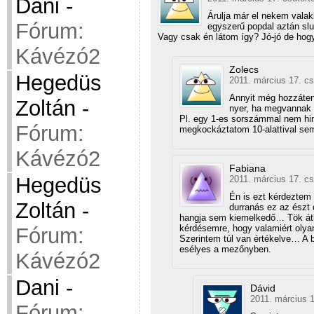
Dani
-
Árulja már el nekem valak
Fórum:
egyszerű popdal aztán sl
Vagy csak én látom így? Jó-jó de hogy
Kávézó2
Zolecs
Hegedüs
2011. március 17. cs
Annyit még hozzátenn
Zoltán
-
nyer, ha megvannak
Pl. egy 1-es sorszámmal nem hin
Fórum:
megkockáztatom 10-alattival s
Kávézó2
Fabiana
Hegedüs
2011. március 17. cs
Én is ezt kérdeztem
Zoltán
-
durranás ez az észt d
hangja sem kiemelkedő… Tök átl
kérdésemre, hogy valamiért ol
Fórum:
Szerintem túl van értékelve… A bu
esélyes a mezőnyben.
Kávézó2
Dani
-
Dávid
2011. március 1
Fórum: