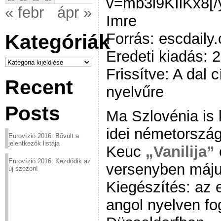
v=mb3l9KIiKx8[/
« febr
ápr »
Imre
Forrás: escdaily
Kategóriák
Eredeti kiadás: 
Kategóriák
Frissítve: A dal
Recent
nyelvűre
Posts
Ma Szlovénia is k
idei németország
Eurovízió 2016: Bővült a
jelentkezők listája
Keuc
„Vanilija”
Eurovízió 2016: Kezdődik az
versenyben máju
új szezon!
Kiegészítés: az e
angol nyelven fo