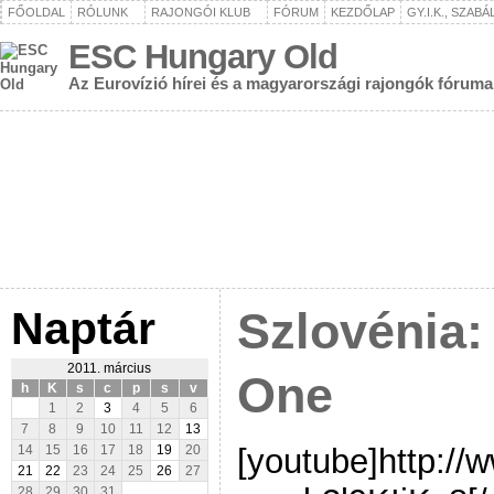
FŐOLDAL
RÓLUNK
RAJONGÓI KLUB
FÓRUM
KEZDŐLAP
GY.I.K., SZAB
ESC Hungary Old
Az Eurovízió hírei és a magyarországi rajongók fóruma
Naptár
Szlovénia:
2011. március
One
h
K
s
c
p
s
v
1
2
3
4
5
6
7
8
9
10
11
12
13
[youtube]http:/
14
15
16
17
18
19
20
21
22
23
24
25
26
27
28
29
30
31