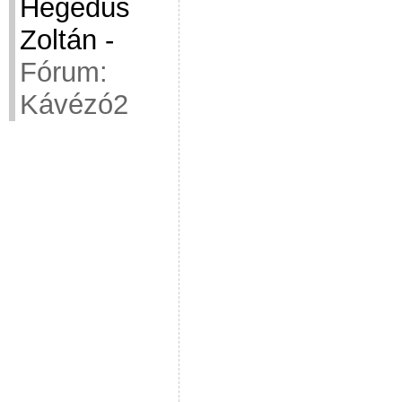
Hegedüs
Zoltán
-
Fórum:
Kávézó2