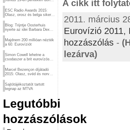
A cikk itt folyta
a sör fővárosából!
ESC Radio Awards 2015:
Olasz, orosz és belga siker,
2011. március 28
a svédek kimaradtak
Blog: Trijntje Oosterhuis
Eurovízió 2011,
nyerte az idei Barbara Dex
díjat
hozzászólás
-
(
Majdnem 200 millióan nézték
a 60. Eurovíziót
lezárva)
Simon Cowell lehetne a
csodaszer a brit eurovízós
kudarcok ellen
Marcel Bezençon díjátadó
2015: Olasz, svéd és norvég
győzelem
Sajtótájékoztatót tartott
tegnap az MTVA
Legutóbbi
hozzászólások