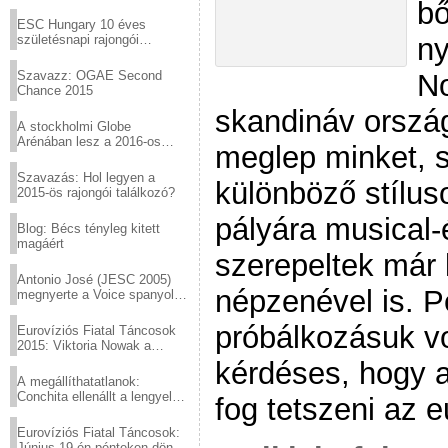
bő
Virtuózok tehetségkutató
sztárjai a Margitszigeten
ESC Hungary 10 éves
ny
születésnapi rajongói
találkozó
No
Szavazz: OGAE Second
Chance 2015
skandináv orszá
A stockholmi Globe
Arénában lesz a 2016-os
meglep minket, sz
Eurovízió
Szavazás: Hol legyen a
különböző stíluso
2015-ös rajongói találkozó?
pályára musical-
Blog: Bécs tényleg kitett
magáért
szerepeltek már l
Antonio José (JESC 2005)
népzenével is. 
megnyerte a Voice spanyol
verzióját
próbálkozásuk vol
Eurovíziós Fiatal Táncosok
2015: Viktoria Nowak a
győztes Lengyelországból
kérdéses, hogy 
A megállíthatatlanok:
Conchita ellenállt a lengyel
fog tetszeni az 
konzervatív nyomásnak
Eurovíziós Fiatal Táncosok:
Június 19-én pénteken döntő