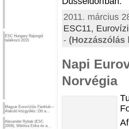
Düsseldorfban.
2011. március 28
ESC11,
Eurovíz
ESC Hungary Rajongói
-
(Hozzászólás 
találkozó 2015
Napi Eurov
Norvégia
Tu
Fo
Magyar Eurovíziós Fanklub –
Alakuló közgyűlés: Ott a
helyed!
Af
Alexander Rybak (ESC
2009), Miklósa Erika és a