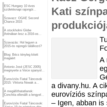
Virtuózok tehetségkutató
sztárjai a Margitszigeten
ESC Hungary 10 éves
Kati színp
születésnapi rajongói
találkozó
Szavazz: OGAE Second
produkció
Chance 2015
A stockholmi Globe
Arénában lesz a 2016-os
Tu
Eurovízió
Szavazás: Hol legyen a
Fo
2015-ös rajongói találkozó?
Blog: Bécs tényleg kitett
A 
magáért
eg
Antonio José (JESC 2005)
megnyerte a Voice spanyol
verzióját
Ge
Eurovíziós Fiatal Táncosok
2015: Viktoria Nowak a
a divany.hu. A ci
győztes Lengyelországból
A megállíthatatlanok:
eurovíziós színp
Conchita ellenállt a lengyel
konzervatív nyomásnak
– Igen, abban is
Eurovíziós Fiatal Táncosok:
Június 19-én pénteken döntő