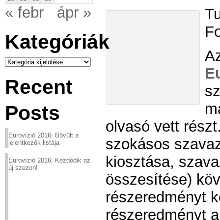
« febr
ápr »
Tu
Fo
Kategóriák
Az
Kategóriák
E
Recent
sz
má
Posts
olvasó vett részt
Eurovízió 2016: Bővült a
szokásos szavazá
jelentkezők listája
kiosztása, szava
Eurovízió 2016: Kezdődik az
új szezon!
összesítése) köv
részeredményt k
részeredményt a