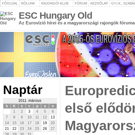
FŐOLDAL
RÓLUNK
RAJONGÓI KLUB
FÓRUM
KEZDŐLAP
GY.I.K., SZAB
ESC Hungary Old
Az Eurovízió hírei és a magyarországi rajongók fóruma
Naptár
Europredic
2011. március
első elődö
h
K
s
c
p
s
v
1
2
3
4
5
6
7
8
9
10
11
12
13
Magyarorsz
14
15
16
17
18
19
20
21
22
23
24
25
26
27
28
29
30
31