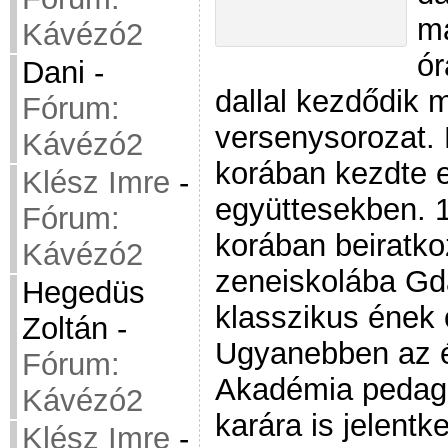
má
Kávézó2
ór
Dani
-
dallal kezdődik 
Fórum:
versenysorozat.
Kávézó2
korában kezdte e
Klész Imre
-
együttesekben. 
Fórum:
korában beiratko
Kávézó2
zeneiskolába Gd
Hegedüs
klasszikus ének 
Zoltán
-
Ugyanebben az 
Fórum:
Akadémia pedagó
Kávézó2
karára is jelent
Klész Imre
-