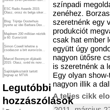
színpadi megold
a sör fővárosából!
ESC Radio Awards 2015:
zenéhez. Borzaszt
Olasz, orosz és belga siker,
a svédek kimaradtak
szeretnénk egy v
Blog: Trijntje Oosterhuis
nyerte az idei Barbara Dex
produkciót megva
díjat
Majdnem 200 millióan nézték
csak hat ember l
a 60. Eurovíziót
együtt úgy gondo
Simon Cowell lehetne a
csodaszer a brit eurovízós
kudarcok ellen
nagyon ütősre cs
Marcel Bezençon díjátadó
2015: Olasz, svéd és norvég
is szeretnénk a l
győzelem
Sajtótájékoztatót tartott
Egy olyan show-t
tegnap az MTVA
nagyon illik a da
Legutóbbi
A teljes cikk elo
hozzászólások
2011. március 27