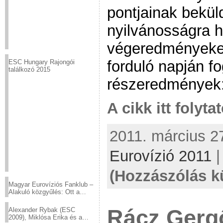
pontjainak bekül
nyilvánosságra h
végeredményeket
forduló napján fo
ESC Hungary Rajongói
találkozó 2015
részeredmények
A cikk itt folyta
2011. március 27
Eurovízió 2011
(Hozzászólás k
Magyar Eurovíziós Fanklub –
Alakuló közgyűlés: Ott a
helyed!
Rácz Gerg
Alexander Rybak (ESC
2009), Miklósa Erika és a