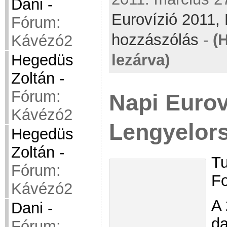
Dani
-
Eurovízió 2011,
Fórum:
hozzászólás
-
(
Kávézó2
Hegedüs
lezárva)
Zoltán
-
Fórum:
Napi Eurov
Kávézó2
Lengyelor
Hegedüs
Zoltán
-
Tu
Fórum:
Fo
Kávézó2
A 
Dani
-
da
Fórum: