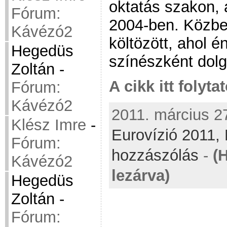
oktatás szakon, 
Fórum:
2004-ben. Közbe
Kávézó2
költözött, ahol 
Hegedüs
színészként dolg
Zoltán
-
A cikk itt folyta
Fórum:
Kávézó2
2011. március 27
Klész Imre
-
Eurovízió 2011,
Fórum:
hozzászólás
-
(
Kávézó2
lezárva)
Hegedüs
Zoltán
-
Fórum: