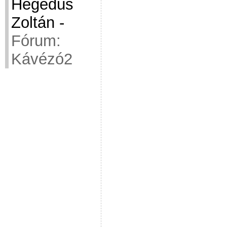
Hegedüs
Zoltán
-
Fórum:
Kávézó2