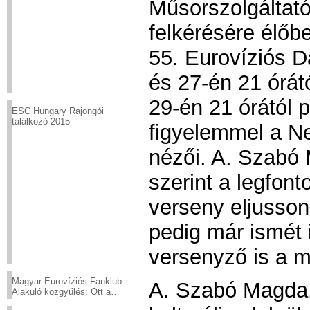
Műsorszolgáltat
felkérésére élőb
55. Eurovíziós D
és 27-én 21 órát
29-én 21 órától 
ESC Hungary Rajongói
találkozó 2015
figyelemmel a N
nézői. A. Szabó 
szerint a legfon
verseny eljusson
pedig már ismét
versenyző is a 
Magyar Eurovíziós Fanklub –
A. Szabó Magda,
Alakuló közgyűlés: Ott a
helyed!