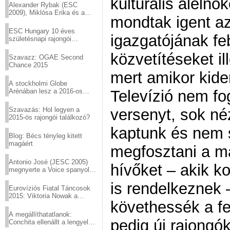
kulturális aleln
Alexander Rybak (ESC
2009), Miklósa Erika és a
mondtak igent a
Virtuózok tehetségkutató
sztárjai a Margitszigeten
ESC Hungary 10 éves
igazgatójának fe
születésnapi rajongói
találkozó
közvetítéseket il
Szavazz: OGAE Second
Chance 2015
mert amikor kide
A stockholmi Globe
Arénában lesz a 2016-os
Televízió nem fo
Eurovízió
Szavazás: Hol legyen a
versenyt, sok n
2015-ös rajongói találkozó?
kaptunk és nem 
Blog: Bécs tényleg kitett
magáért
megfosztani a m
Antonio José (JESC 2005)
hívőket – akik k
megnyerte a Voice spanyol
verzióját
is rendelkeznek –
Eurovíziós Fiatal Táncosok
2015: Viktoria Nowak a
követhessék a f
győztes Lengyelországból
A megállíthatatlanok:
pedig új rajongó
Conchita ellenállt a lengyel
konzervatív nyomásnak