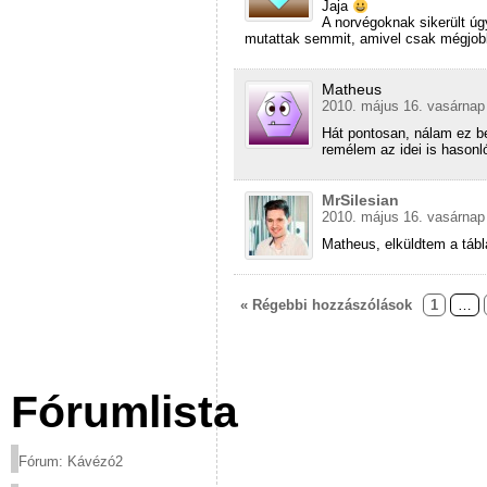
Jaja
A norvégoknak sikerült ú
mutattak semmit, amivel csak mégjob
Matheus
2010. május 16. vasárnap 
Hát pontosan, nálam ez b
remélem az idei is hasonló
MrSilesian
2010. május 16. vasárnap 
Matheus, elküldtem a táb
« Régebbi hozzászólások
1
…
Fórumlista
Fórum: Kávézó2