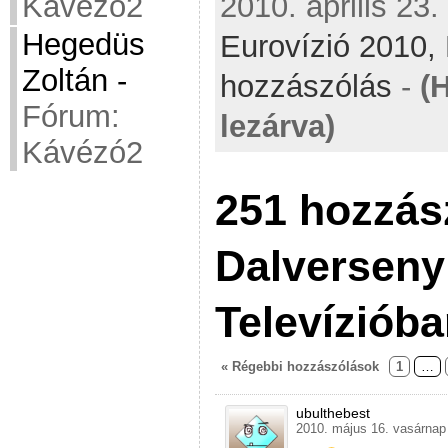
2010. április 23.
Kávézó2
Hegedüs
Eurovízió 2010,
Zoltán
-
hozzászólás
-
(
Fórum:
lezárva)
Kávézó2
251 hozzás
Dalverseny
Televíziób
« Régebbi hozzászólások
1
…
ubulthebest
2010. május 16. vasárnap 