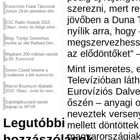
szerezni, mert r
Eurovíziós Fiatal Táncosok:
Június 19-én pénteken döntő
a sör fővárosából!
jövőben a Duna 
ESC Radio Awards 2015:
Olasz, orosz és belga siker,
nyílik arra, hogy 
a svédek kimaradtak
Blog: Trijntje Oosterhuis
megszervezhesse
nyerte az idei Barbara Dex
díjat
az elődöntőket” –
Majdnem 200 millióan nézték
a 60. Eurovíziót
Mint ismeretes, 
Simon Cowell lehetne a
csodaszer a brit eurovízós
Televízióban lát
kudarcok ellen
Marcel Bezençon díjátadó
Eurovíziós Dalve
2015: Olasz, svéd és norvég
győzelem
őszén – anyagi 
Sajtótájékoztatót tartott
tegnap az MTVA
neveztek verseny
Legutóbbi
mellett döntöttek
magyarországia
hozzászólások