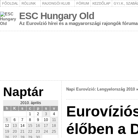
FŐOLDAL
RÓLUNK
RAJONGÓI KLUB
FÓRUM
KEZDŐLAP
GY.I.K., SZAB
ESC Hungary Old
Az Eurovízió hírei és a magyarországi rajongók fóruma
Naptár
Napi Eurovízió: Lengyelország 2010
2010. április
Eurovízió
h
K
s
c
p
s
v
1
2
3
4
5
6
7
8
9
10
11
élőben a 
12
13
14
15
16
17
18
19
20
21
22
23
24
25
26
27
28
29
30