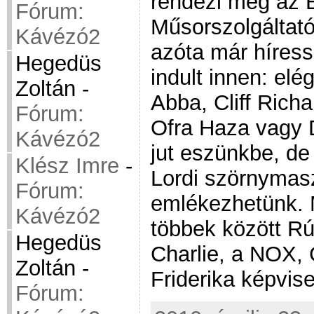
rendezi meg az 
Fórum:
Műsorszolgáltat
Kávézó2
azóta már híress
Hegedüs
indult innen: elé
Zoltán
-
Abba, Cliff Rich
Fórum:
Ofra Haza vagy D
Kávézó2
jut eszünkbe, de
Klész Imre
-
Lordi szörnymasz
Fórum:
emlékezhetünk. 
Kávézó2
többek között R
Hegedüs
Charlie, a NOX,
Zoltán
-
Friderika képvis
Fórum: