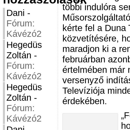
többi indulóra s
Dani
-
Műsorszolgáltat
Fórum:
kérte fel a Duna 
Kávézó2
közvetítésére, 
Hegedüs
maradjon ki a re
Zoltán
-
februárban azon
Fórum:
értelmében már 
Kávézó2
versenyző indítá
Hegedüs
Televíziója mind
Zoltán
-
érdekében.
Fórum:
„F
Kávézó2
ho
Dani
-