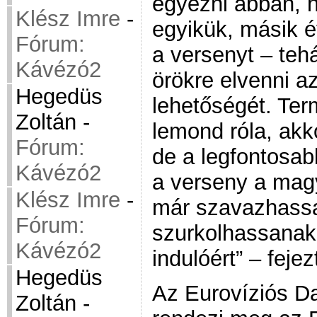
egyezni abban, 
Klész Imre
-
egyikük, másik é
Fórum:
a versenyt – teh
Kávézó2
örökre elvenni a
Hegedüs
lehetőségét. Te
Zoltán
-
lemond róla, akk
Fórum:
de a legfontosab
Kávézó2
a verseny a mag
Klész Imre
-
már szavazhassan
Fórum:
szurkolhassanak
Kávézó2
indulóért” – feje
Hegedüs
Az Eurovíziós Da
Zoltán
-