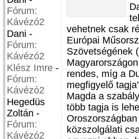
Da
Fórum:
te
Kávézó2
vehetnek csak ré
Dani
-
Európai Műsorsz
Fórum:
Szövetségének 
Kávézó2
Magyarországon 
Klész Imre
-
rendes, míg a Du
Fórum:
megfigyelő tagja”
Kávézó2
Magda a szabály
Hegedüs
több tagja is leh
Zoltán
-
Oroszországban 
Fórum:
közszolgálati cs
Kávézó2