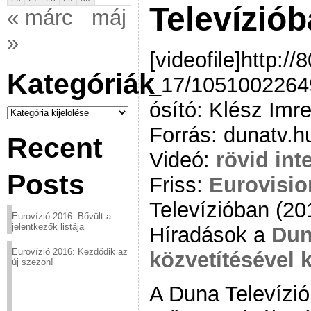
Televízió
« márc
máj
»
[videofile]http:/
Kategóriák
_17/10510022649
ósító: Klész Imr
Kategóriák
Forrás: dunatv.h
Recent
Videó:
rövid int
Posts
Friss:
Eurovisi
Televízióban (20
Eurovízió 2016: Bővült a
jelentkezők listája
Híradások a
Duna
Eurovízió 2016: Kezdődik az
közvetítésével 
új szezon!
A Duna Televízió