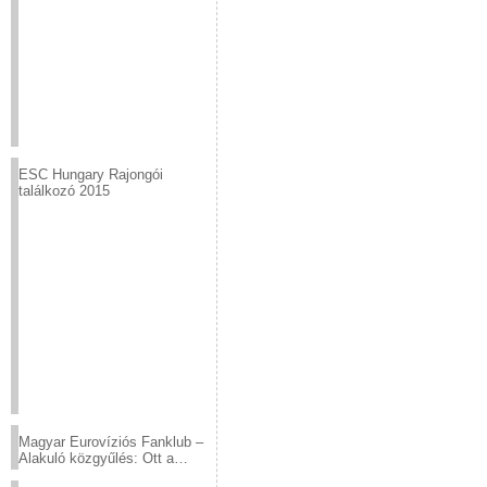
ESC Hungary Rajongói
találkozó 2015
Magyar Eurovíziós Fanklub –
Alakuló közgyűlés: Ott a
helyed!