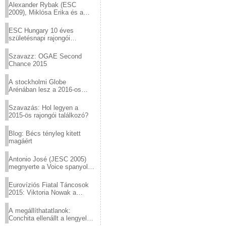
Alexander Rybak (ESC
2009), Miklósa Erika és a
Virtuózok tehetségkutató
sztárjai a Margitszigeten
ESC Hungary 10 éves
születésnapi rajongói
találkozó
Szavazz: OGAE Second
Chance 2015
A stockholmi Globe
Arénában lesz a 2016-os
Eurovízió
Szavazás: Hol legyen a
2015-ös rajongói találkozó?
Blog: Bécs tényleg kitett
magáért
Antonio José (JESC 2005)
megnyerte a Voice spanyol
verzióját
Eurovíziós Fiatal Táncosok
2015: Viktoria Nowak a
győztes Lengyelországból
A megállíthatatlanok:
Conchita ellenállt a lengyel
konzervatív nyomásnak