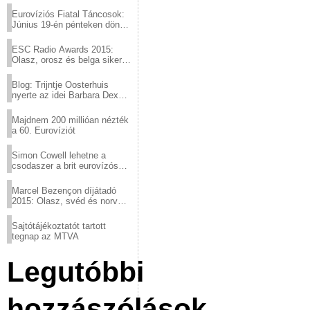
Eurovíziós Fiatal Táncosok:
Június 19-én pénteken döntő
a sör fővárosából!
ESC Radio Awards 2015:
Olasz, orosz és belga siker,
a svédek kimaradtak
Blog: Trijntje Oosterhuis
nyerte az idei Barbara Dex
díjat
Majdnem 200 millióan nézték
a 60. Eurovíziót
Simon Cowell lehetne a
csodaszer a brit eurovízós
kudarcok ellen
Marcel Bezençon díjátadó
2015: Olasz, svéd és norvég
győzelem
Sajtótájékoztatót tartott
tegnap az MTVA
Legutóbbi
hozzászólások