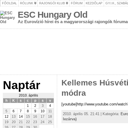
FŐOLDAL
RÓLUNK
RAJONGÓI KLUB
FÓRUM
KEZDŐLAP
GY.I.K., SZAB
ESC Hungary Old
Az Eurovízió hírei és a magyarországi rajongók fóruma
Kellemes Húsvéti
Naptár
módra
2010. április
h
K
s
c
p
s
v
[youtube]http://www.youtube.com/wat
1
2
3
4
5
6
7
8
9
10
11
2010. április 05. 21:41 | Kategória:
Euro
12
13
14
15
16
17
18
lezárva)
19
20
21
22
23
24
25
26
27
28
29
30