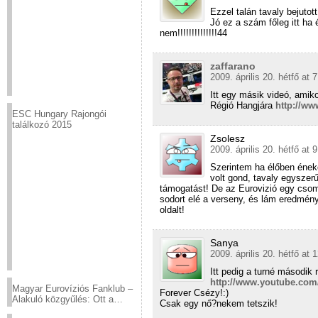
Ezzel talán tavaly bejutot
Jó ez a szám főleg itt ha
nem!!!!!!!!!!!!!!44
zaffarano
2009. április 20. hétfő at 
Itt egy másik videó, amik
Régió Hangjára
http://w
ESC Hungary Rajongói
találkozó 2015
Zsolesz
2009. április 20. hétfő at 
Szerintem ha élőben éneke
volt gond, tavaly egyszer
támogatást! De az Eurovizió egy csom
sodort elé a verseny, és lám eredmén
oldalt!
Sanya
2009. április 20. hétfő at 
Itt pedig a turné második 
http://www.youtube.co
Magyar Eurovíziós Fanklub –
Forever Csézy!:)
Alakuló közgyűlés: Ott a
Csak egy nő?nekem tetszik!
helyed!