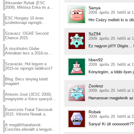
Alexander Rybak (ESC
2009), Miklósa Erika és a
Sanya
Virtuózok tehetségkutató
2009. április 20. hétfő at 
sztárjai a Margitszigeten
ESC Hungary 10 éves
Hm Csézy mellett ki is ült
születésnapi rajongói
találkozó
Szavazz: OGAE Second
SzZ94
Chance 2015
2009. április 20. hétfő at 
Ez nagyon jó!!!! Dögös…
A stockholmi Globe
Arénában lesz a 2016-os
Eurovízió
hben92
Szavazás: Hol legyen a
2009. április 20. hétfő at 
2015-ös rajongói találkozó?
Könyörgöm, a többi ilyen jó
Blog: Bécs tényleg kitett
magáért
Zsolesz
2009. április 20. hétfő at 
Antonio José (JESC 2005)
Hamarosan megjelenik az 
megnyerte a Voice spanyol
verzióját
Eurovíziós Fiatal Táncosok
Robek
2015: Viktoria Nowak a
2009. április 20. hétfő at 
győztes Lengyelországból
Sanya! Ki ült ooooooott?
A megállíthatatlanok:
Conchita ellenállt a lengyel
konzervatív nyomásnak