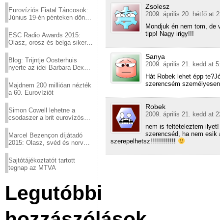
Zsolesz
Eurovíziós Fiatal Táncosok:
2009. április 20. hétfő at 
Június 19-én pénteken döntő
a sör fővárosából!
Mondjuk én nem tom, de 
tipp! Nagy irigy!!!
ESC Radio Awards 2015:
Olasz, orosz és belga siker,
a svédek kimaradtak
Sanya
Blog: Trijntje Oosterhuis
2009. április 21. kedd at 5
nyerte az idei Barbara Dex
díjat
Hát Robek lehet épp te?J
szerencsém személyesen k
Majdnem 200 millióan nézték
a 60. Eurovíziót
Robek
Simon Cowell lehetne a
2009. április 21. kedd at 
csodaszer a brit eurovízós
kudarcok ellen
nem is feltételeztem ilye
szerencséd, ha nem esik a
Marcel Bezençon díjátadó
szerepelhetsz!!!!!!!!!!!!!
2015: Olasz, svéd és norvég
győzelem
Sajtótájékoztatót tartott
tegnap az MTVA
Legutóbbi
hozzászólások