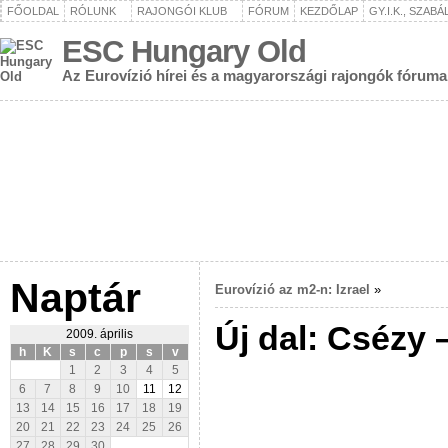
FŐOLDAL
RÓLUNK
RAJONGÓI KLUB
FÓRUM
KEZDŐLAP
GY.I.K., SZAB
ESC Hungary Old
Az Eurovízió hírei és a magyarországi rajongók fóruma
Naptár
Eurovízió az m2-n: Izrael
»
Új dal: Csézy 
2009. április
h
K
s
c
p
s
v
1
2
3
4
5
6
7
8
9
10
11
12
13
14
15
16
17
18
19
20
21
22
23
24
25
26
27
28
29
30