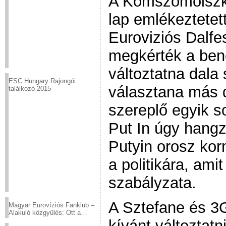
A Komszomolszk
lap emlékeztetet
Euroviziós Dalfe
megkérték a bene
változtatna dala
ESC Hungary Rajongói
választana más 
találkozó 2015
szereplő egyik 
Put In úgy hangz
Putyin orosz kor
a politikára, amit 
szabályzata.
A Sztefane és 3
Magyar Eurovíziós Fanklub –
Alakuló közgyűlés: Ott a
helyed!
kívánt változtat