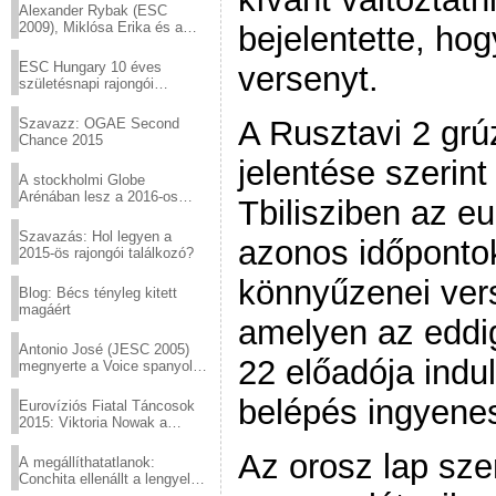
Alexander Rybak (ESC
2009), Miklósa Erika és a
bejelentette, hog
Virtuózok tehetségkutató
sztárjai a Margitszigeten
ESC Hungary 10 éves
versenyt.
születésnapi rajongói
találkozó
A Rusztavi 2 grú
Szavazz: OGAE Second
Chance 2015
jelentése szerin
A stockholmi Globe
Arénában lesz a 2016-os
Tbilisziben az eu
Eurovízió
Szavazás: Hol legyen a
azonos időponto
2015-ös rajongói találkozó?
könnyűzenei ver
Blog: Bécs tényleg kitett
magáért
amelyen az eddig
Antonio José (JESC 2005)
22 előadója indu
megnyerte a Voice spanyol
verzióját
belépés ingyenes
Eurovíziós Fiatal Táncosok
2015: Viktoria Nowak a
győztes Lengyelországból
Az orosz lap szer
A megállíthatatlanok:
Conchita ellenállt a lengyel
konzervatív nyomásnak