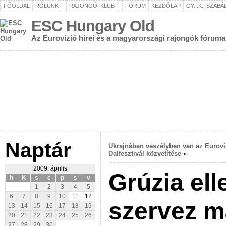
FŐOLDAL
RÓLUNK
RAJONGÓI KLUB
FÓRUM
KEZDŐLAP
GY.I.K., SZAB
ESC Hungary Old
Az Eurovízió hírei és a magyarországi rajongók fóruma
Naptár
Ukrajnában veszélyben van az Euroví
Dalfesztivál közvetítése
»
2009. április
Grúzia el
h
K
s
c
p
s
v
1
2
3
4
5
6
7
8
9
10
11
12
szervez m
13
14
15
16
17
18
19
20
21
22
23
24
25
26
27
28
29
30