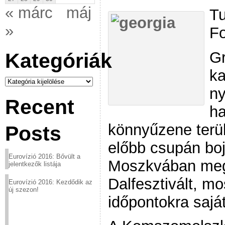
« márc
máj
Tu
»
Fo
Gr
Kategóriák
ka
Kategóriák
ny
Recent
ha
könnyűzene terüle
Posts
előbb csupán boj
Eurovízió 2016: Bővült a
Moszkvában meg
jelentkezők listája
Dalfesztivált, 
Eurovízió 2016: Kezdődik az
új szezon!
időpontokra saját 