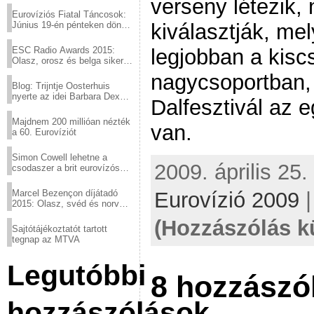
verseny létezik,
Eurovíziós Fiatal Táncosok:
kiválasztják, me
Június 19-én pénteken döntő
a sör fővárosából!
legjobban a kis
ESC Radio Awards 2015:
Olasz, orosz és belga siker,
a svédek kimaradtak
nagycsoportban, 
Blog: Trijntje Oosterhuis
nyerte az idei Barbara Dex
Dalfesztivál az 
díjat
Majdnem 200 millióan nézték
van.
a 60. Eurovíziót
Simon Cowell lehetne a
2009. április 25.
csodaszer a brit eurovízós
kudarcok ellen
Eurovízió 2009
Marcel Bezençon díjátadó
2015: Olasz, svéd és norvég
győzelem
(Hozzászólás k
Sajtótájékoztatót tartott
tegnap az MTVA
Legutóbbi
8 hozzászó
hozzászólások