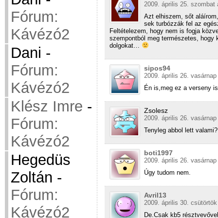
2009. április 25. szombat 
Fórum:
Azt elhiszem, sőt aláírom
sek turbózzák fel az egés
Kávézó2
Feltételezem, hogy nem is fogja közve
szempontból meg természetes, hogy ki 
dolgokat…
Dani
-
Fórum:
sipos94
2009. április 26. vasárnap
Kávézó2
Én is,meg ez a verseny is 
Klész Imre
-
Zsolesz
2009. április 26. vasárnap
Fórum:
Tenyleg abbol lett valami?
Kávézó2
boti1997
Hegedüs
2009. április 26. vasárnap
Úgy tudom nem.
Zoltán
-
Fórum:
Avril13
2009. április 30. csütörtök
Kávézó2
De.Csak kb5 résztvevővel