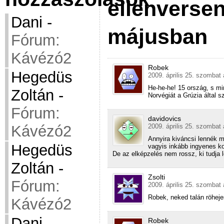
ellenversen
Dani
-
májusban
Fórum:
Kávézó2
Robek
Hegedüs
2009. április 25. szombat 
He-he-he! 15 ország, s mi
Zoltán
-
Norvégiát a Grúzia által 
Fórum:
davidovics
2009. április 25. szombat 
Kávézó2
Annyira kiváncsi lennék m
Hegedüs
vagyis inkább ingyenes k
De az elképzelés nem rossz, ki tudja
Zoltán
-
Zsolti
Fórum:
2009. április 25. szombat 
Robek, neked talán röheje
Kávézó2
Dani
-
Robek