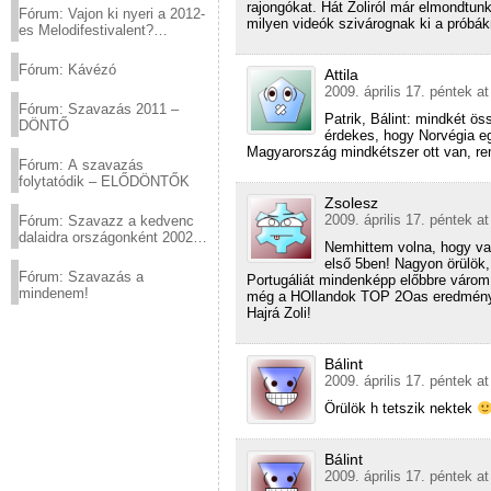
rajongókat. Hát Zoliról már elmondtu
Fórum: Vajon ki nyeri a 2012-
milyen videók szivárognak ki a próbák
es Melodifestivalent?
(2012.03.10. 12:00-ig)
Fórum: Kávézó
Attila
2009. április 17. péntek a
Fórum: Szavazás 2011 –
Patrik, Bálint: mindkét ös
DÖNTŐ
érdekes, hogy Norvégia eg
Magyarország mindkétszer ott van, rem
Fórum: A szavazás
folytatódik – ELŐDÖNTŐK
Zsolesz
2009. április 17. péntek a
Fórum: Szavazz a kedvenc
dalaidra országonként 2002
Nemhittem volna, hogy van
és 2011 között!
első 5ben! Nagyon örülök,
Fórum: Szavazás a
Portugáliát mindenképp előbbre várom
mindenem!
még a HOllandok TOP 2Oas eredményén
Hajrá Zoli!
Bálint
2009. április 17. péntek a
Örülök h tetszik nektek
Bálint
2009. április 17. péntek a