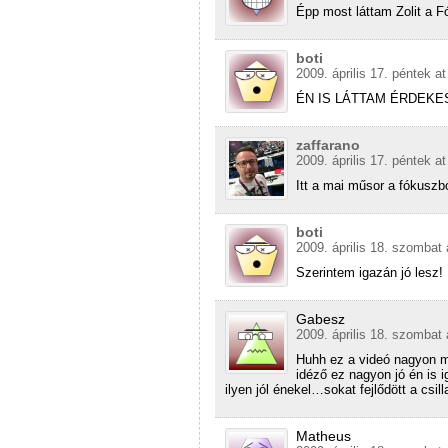
Épp most láttam Zolit a F
boti
2009. április 17. péntek a
ÉN IS LÁTTAM ÉRDEKE
zaffarano
2009. április 17. péntek a
Itt a mai műsor a fókuszb
boti
2009. április 18. szombat 
Szerintem igazán jó lesz!
Gabesz
2009. április 18. szombat 
Huhh ez a videó nagyon m
idéző ez nagyon jó én is 
ilyen jól énekel…sokat fejlődött a csil
Matheus