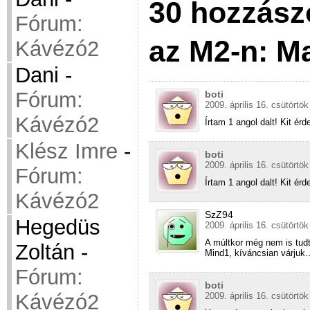
30 hozzász
Fórum:
az M2-n: M
Kávézó2
Dani
-
Fórum:
boti
2009. április 16. csütörtök
Kávézó2
Írtam 1 angol dalt! Kit érd
Klész Imre
-
boti
2009. április 16. csütörtök
Fórum:
Írtam 1 angol dalt! Kit érd
Kávézó2
SzZ94
Hegedüs
2009. április 16. csütörtök
A múltkor még nem is tudt
Zoltán
-
Mind1, kíváncsian várjuk
Fórum:
boti
Kávézó2
2009. április 16. csütörtök