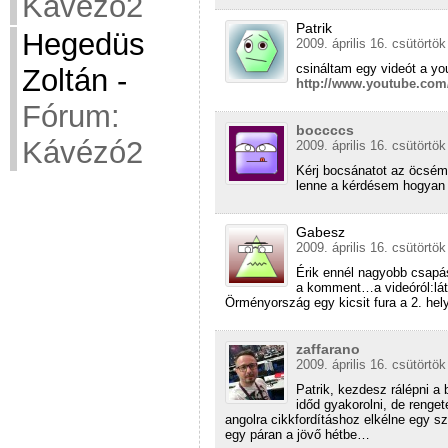
Kávézó2
Patrik
Hegedüs
2009. április 16. csütörtök
csináltam egy videót a y
Zoltán
-
http://www.youtube.co
Fórum:
boccccs
Kávézó2
2009. április 16. csütörtök
Kérj bocsánatot az öcsémt
lenne a kérdésem hogyan l
Gabesz
2009. április 16. csütörtök
Érik ennél nagyobb csapás
a komment…a videóról:lát
Örményország egy kicsit fura a 2. he
zaffarano
2009. április 16. csütörtök
Patrik, kezdesz rálépni a
időd gyakorolni, de renge
angolra cikkfordításhoz elkélne egy sz
egy páran a jövő hétbe…