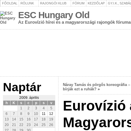
FŐOLDAL
RÓLUNK
RAJONGÓI KLUB
FÓRUM
KEZDŐLAP
GY.I.K., SZAB
ESC Hungary Old
Az Eurovízió hírei és a magyarországi rajongók fóruma
Naptár
Náray Tamás és pörgős koreográfia –
bírják ezt a ruhák?
»
2009. április
Eurovízió
h
K
s
c
p
s
v
1
2
3
4
5
6
7
8
9
10
11
12
Magyaror
13
14
15
16
17
18
19
20
21
22
23
24
25
26
27
28
29
30