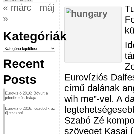
« márc
máj
Tu
»
Fo
kü
Kategóriák
Id
Kategóriák
tá
Recent
Zo
Eurovíziós Dalfe
Posts
című dalának ang
Eurovízió 2016: Bővült a
wih me”-vel. A da
jelentkezők listája
legtehetségeseb
Eurovízió 2016: Kezdődik az
új szezon!
Szabó Zé kompon
szöveget Kasai ír