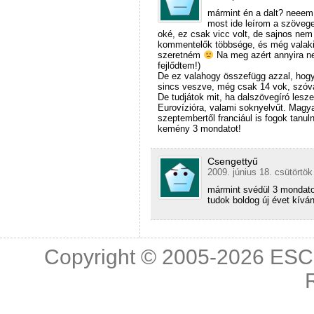
mármint én a dalt? neeem,
most ide leírom a szöveg
oké, ez csak vicc volt, de sajnos nem
kommentelők többsége, és még valaki
szeretném
Na meg azért annyira n
fejlődtem!)
De ez valahogy összefügg azzal, hog
sincs veszve, még csak 14 vok, szóva
De tudjátok mit, ha dalszövegíró lesz
Eurovízióra, valami soknyelvűt. Magya
szeptembertől franciául is fogok tanul
kemény 3 mondatot!
Csengettyű
2009. június 18. csütörtök
mármint svédül 3 mondato
tudok boldog új évet kíván
Copyright © 2005-2026
ESC