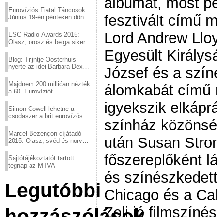
albumát, most p
Eurovíziós Fiatal Táncosok:
fesztivált című 
Június 19-én pénteken döntő
a sör fővárosából!
Lord Andrew Llo
ESC Radio Awards 2015:
Olasz, orosz és belga siker,
a svédek kimaradtak
Egyesült Királysá
Blog: Trijntje Oosterhuis
nyerte az idei Barbara Dex
József és a szí
díjat
Majdnem 200 millióan nézték
álomkabát című 
a 60. Eurovíziót
igyekszik elkápr
Simon Cowell lehetne a
csodaszer a brit eurovízós
színház közönsé
kudarcok ellen
Marcel Bezençon díjátadó
után Susan Stro
2015: Olasz, svéd és norvég
győzelem
főszereplőként lá
Sajtótájékoztatót tartott
tegnap az MTVA
és színészkedet
Legutóbbi
Chicago és a Ca
Zoli jó filmszínés
hozzászólások