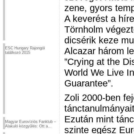
zene, gyors temp
A keverést a hí
Törnholm végezte
dicsérik keze mu
Alcazar három l
ESC Hungary Rajongói
találkozó 2015
”Crying at the Di
World We Live In
Guarantee”.
Zoli 2000-ben fe
tánctanulmányait
Ezután mint tán
Magyar Eurovíziós Fanklub –
Alakuló közgyűlés: Ott a
szinte egész Eur
helyed!