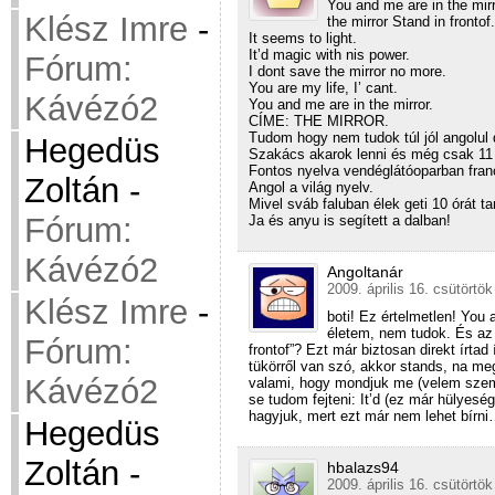
You and me are in the mirr
Klész Imre
-
the mirror Stand in frontof.
It seems to light.
It’d magic with nis power.
Fórum:
I dont save the mirror no more.
You are my life, I’ cant.
Kávézó2
You and me are in the mirror.
CÍME: THE MIRROR.
Tudom hogy nem tudok túl jól angolul 
Hegedüs
Szakács akarok lenni és még csak 11
Fontos nyelva vendéglátóoparban fran
Zoltán
-
Angol a világ nyelv.
Mivel sváb faluban élek geti 10 órát t
Fórum:
Ja és anyu is segített a dalban!
Kávézó2
Angoltanár
2009. április 16. csütörtök
Klész Imre
-
boti! Ez értelmetlen! You 
életem, nem tudok. És az I
Fórum:
frontof”? Ezt már biztosan direkt írta
tükörről van szó, akkor stands, na me
Kávézó2
valami, hogy mondjuk me (velem szemb
se tudom fejteni: It’d (ez már hülyeség
hagyjuk, mert ezt már nem lehet bírn
Hegedüs
Zoltán
-
hbalazs94
2009. április 16. csütörtök