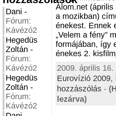
Álom.net (április
Dani
-
a mozikban) című
Fórum:
énekest. Ennek e
Kávézó2
„Velem a fény” m
Hegedüs
formájában, így e
Zoltán
-
énekes 2. kisfilm
Fórum:
Kávézó2
2009. április 16.
Hegedüs
Eurovízió 2009,
Zoltán
-
hozzászólás
-
(
Fórum:
lezárva)
Kávézó2
Dani
-