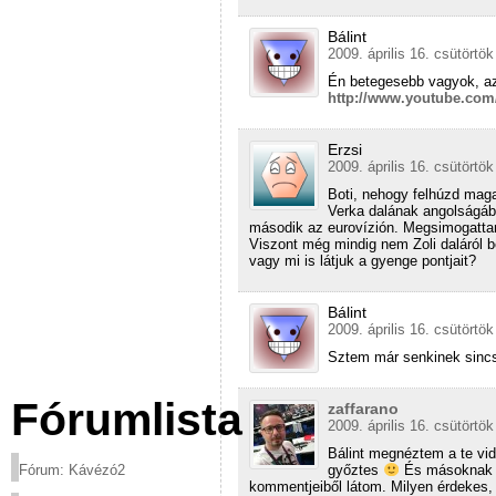
Bálint
2009. április 16. csütörtök
Én betegesebb vagyok, a
http://www.youtube.co
Erzsi
2009. április 16. csütörtök
Boti, nehogy felhúzd maga
Verka dalának angolságába
második az eurovízión. Megsimogattam
Viszont még mindig nem Zoli daláról 
vagy mi is látjuk a gyenge pontjait?
Bálint
2009. április 16. csütörtök
Sztem már senkinek sincs 
Fórumlista
zaffarano
2009. április 16. csütörtök
Bálint megnéztem a te vid
Fórum: Kávézó2
győztes
És másoknak is
kommentjeiből látom. Milyen érdekes,