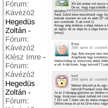
Fórum:
XD két ember mit össze ne
De ez, hogy kapcsolódik 
Kávézó2
témához????????????????????????
Ádok Zoliról kéne beszélnünk vagy i
botinak üzenem én sok év alatt 25* vá
Hegedüs
ami szeretnék :S de mind 1)
Amugy elég érdekes a klipp nekem a 
Zoltán
-
az egész de az eleje és a vége k
(ennyi)
Fórum:
Erzsi
Kávézó2
2009. április 16. csütörtök
Ajaj, Boti ennyire nem tets
Klész Imre
-
Angoltanár légy kíméletes,
Valószínűleg az eurovíziós dalok töb
Fórum:
a cél. A dal kinek, hogy tetszett? Cs
Kávézó2
boti
2009. április 16. csütörtök
Hegedüs
Nekem tetszett ja és egy 
farnciál:Pourquoi vous êt
Zoltán
-
Ja és 2 hónapig güriztem az ötlelten 
hogy: kivácsian várjuk tudnád mit csi
Fórum:
7.10-r suli 7 órám van és utána megye
Otthon lenya és jó ha 10-re kész vagy