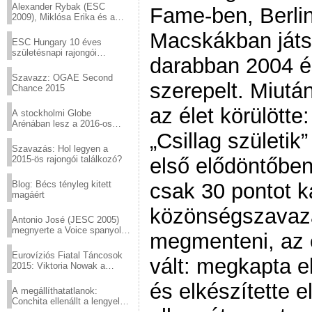
Alexander Rybak (ESC
Fame-ben, Berli
2009), Miklósa Erika és a
Virtuózok tehetségkutató
Macskákban játsz
sztárjai a Margitszigeten
ESC Hungary 10 éves
születésnapi rajongói
darabban 2004 é
találkozó
Szavazz: OGAE Second
szerepelt. Miutá
Chance 2015
az élet körülött
A stockholmi Globe
Arénában lesz a 2016-os
Eurovízió
„Csillag születi
Szavazás: Hol legyen a
2015-ös rajongói találkozó?
első elődöntőben 
Blog: Bécs tényleg kitett
csak 30 pontot k
magáért
közönségszavaz
Antonio José (JESC 2005)
megnyerte a Voice spanyol
megmenteni, az 
verzióját
Eurovíziós Fiatal Táncosok
vált: megkapta e
2015: Viktoria Nowak a
győztes Lengyelországból
és elkészítette 
A megállíthatatlanok:
Conchita ellenállt a lengyel
konzervatív nyomásnak