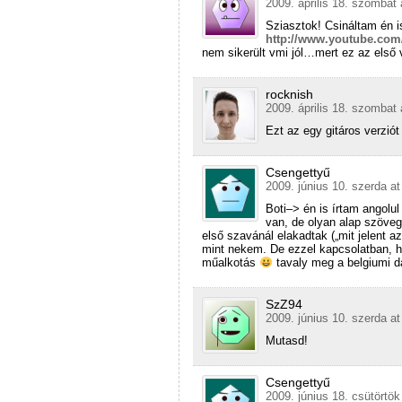
2009. április 18. szombat 
Sziasztok! Csináltam én i
http://www.youtube.com
nem sikerült vmi jól…mert ez az első
rocknish
2009. április 18. szombat 
Ezt az egy gitáros verzió
Csengettyű
2009. június 10. szerda at
Boti–> én is írtam angolul
van, de olyan alap szöve
első szavánál elakadtak („mit jelent a
mint nekem. De ezzel kapcsolatban, h
műalkotás
tavaly meg a belgiumi dal
SzZ94
2009. június 10. szerda at
Mutasd!
Csengettyű
2009. június 18. csütörtök