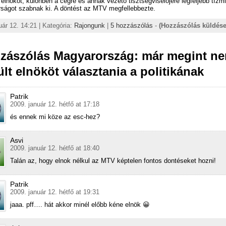
elnököt, különben a cégre és annak vezető tisztségviselőjére legfeljebb tízmil
írságot szabnak ki. A döntést az MTV megfellebbezte.
uár 12. 14:21 | Kategória:
Rajongunk
|
5 hozzászólás
-
(Hozzászólás küldése
zzászólás Magyarország: már megint n
ült elnököt választania a politikának
Patrik
2009. január 12. hétfő at 17:18
és ennek mi köze az esc-hez?
Asvi
2009. január 12. hétfő at 18:40
Talán az, hogy elnok nélkul az MTV képtelen fontos dontéseket hozni!
Patrik
2009. január 12. hétfő at 19:31
jaaa. pff…. hát akkor minél előbb kéne elnök 😀