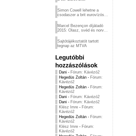
Simon Cowell lehetne a
csodaszer a brit eurovízós
kudarcok ellen
Marcel Bezençon díjátadó
2015: Olasz, svéd és norvég
győzelem
Sajtótájékoztatót tartott
tegnap az MTVA
Legutóbbi
hozzászólások
Dani
-
Fórum: Kávézó2
Hegedüs Zoltán
-
Fórum:
Kávézó2
Hegedüs Zoltán
-
Fórum:
Kávézó2
Dani
-
Fórum: Kávézó2
Dani
-
Fórum: Kávézó2
Klész Imre
-
Fórum:
Kávézó2
Hegedüs Zoltán
-
Fórum:
Kávézó2
Klész Imre
-
Fórum:
Kávézó2