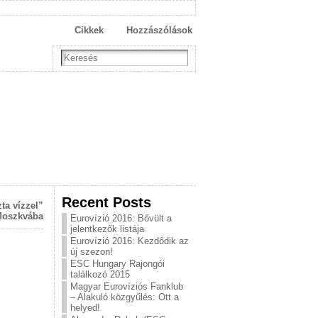
Cikkek
Hozzászólások
Recent Posts
ta vízzel”
oszkvába
Eurovízió 2016: Bővült a
jelentkezők listája
Eurovízió 2016: Kezdődik az
m
új szezon!
ESC Hungary Rajongói
találkozó 2015
Magyar Eurovíziós Fanklub
– Alakuló közgyűlés: Ott a
helyed!