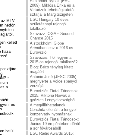
Alexander Rybak (ESC
2009), Miklósa Erika és a
Virtuózok tehetségkutató
sztárjai a Margitszigeten
ESC Hungary 10 éves
t az MTV:
születésnapi rajongói
um hétfőn
találkozó
énytelen
Szavazz: OGAE Second
gjaitól.
Chance 2015
en kellett
A stockholmi Globe
s
Arénában lesz a 2016-os
e hazai
Eurovízió
tkező
Szavazás: Hol legyen a
2015-ös rajongói találkozó?
Blog: Bécs tényleg kitett
 posztjára
magáért
íg
Antonio José (JESC 2005)
KDNP-s
megnyerte a Voice spanyol
órium
verzióját
hez a
Eurovíziós Fiatal Táncosok
2015: Viktoria Nowak a
sáért
győztes Lengyelországból
egyen, és
A megállíthatatlanok:
ás
Conchita ellenállt a lengyel
 működik
konzervatív nyomásnak
Eurovíziós Fiatal Táncosok:
Június 19-én pénteken döntő
y
a sör fővárosából!
on belül
ESC Radio Awards 2015: