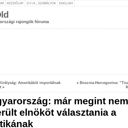
UM
KEZDŐLAP
GY.I.K., SZABÁLYOK
ENGLISH
ld
rországi rajongók fóruma
Királyság: Amerikából importálnak
«
Bosznia-Hercegovina: ”Tisz
t
»
M
yarország: már megint ne
erült elnököt választania a
itikának