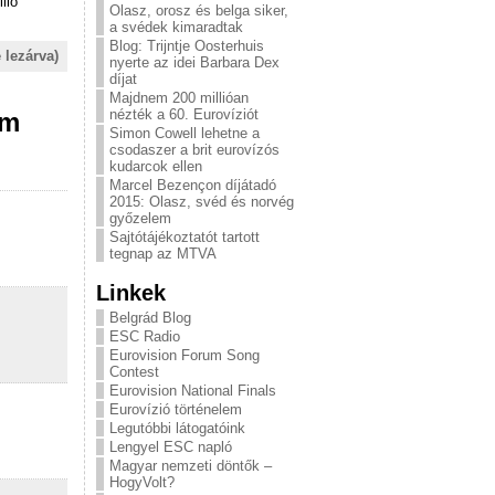
lió
Olasz, orosz és belga siker,
a svédek kimaradtak
Blog: Trijntje Oosterhuis
 lezárva)
nyerte az idei Barbara Dex
díjat
Majdnem 200 millióan
nézték a 60. Eurovíziót
em
Simon Cowell lehetne a
csodaszer a brit eurovízós
kudarcok ellen
Marcel Bezençon díjátadó
2015: Olasz, svéd és norvég
győzelem
Sajtótájékoztatót tartott
tegnap az MTVA
Linkek
Belgrád Blog
ESC Radio
Eurovision Forum Song
Contest
Eurovision National Finals
Eurovízió történelem
Legutóbbi látogatóink
Lengyel ESC napló
Magyar nemzeti döntők –
HogyVolt?