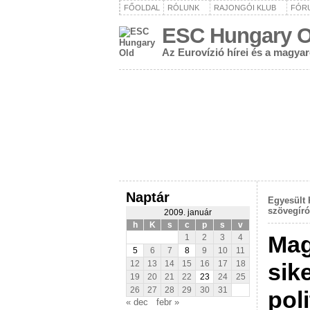
FŐOLDAL
RÓLUNK
RAJONGÓI KLUB
FÓR
ESC Hungary O
Az Eurovízió hírei és a magya
Naptár
Egyesült 
szövegíró
2009. január
h
K
s
c
p
s
v
Mag
1
2
3
4
5
6
7
8
9
10
11
sik
12
13
14
15
16
17
18
19
20
21
22
23
24
25
26
27
28
29
30
31
pol
« dec
febr »