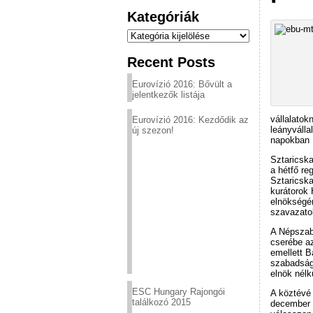
Kategóriák
Kategóriák
Recent Posts
Eurovízió 2016: Bővült a
jelentkezők listája
vállalatok
Eurovízió 2016: Kezdődik az
leányválla
új szezon!
napokban í
Sztaricska
a hétfő re
Sztaricska
kurátorok 
elnökségén
szavazato
A Népszab
cserébe az
emellett B
szabadság
elnök nélk
ESC Hungary Rajongói
A köztévé 
találkozó 2015
december 2