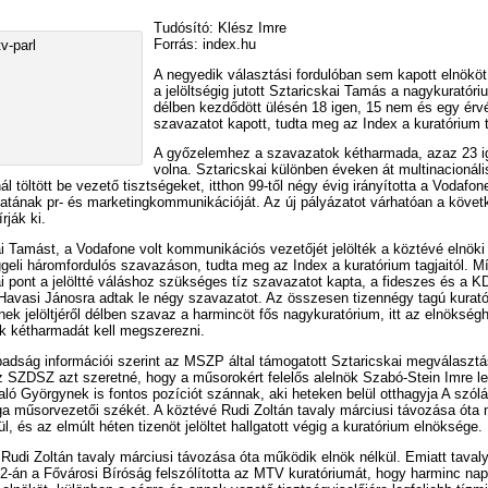
Tudósító: Klész Imre
Forrás: index.hu
A negyedik választási fordulóban sem kapott elnökö
a jelöltségig jutott Sztaricskai Tamás a nagykuratóri
délben kezdődött ülésén 18 igen, 15 nem és egy érv
szavazatot kapott, tudta meg az Index a kuratórium ta
A győzelemhez a szavazatok kétharmada, azaz 23 ig
volna. Sztaricskai különben éveken át multinacionáli
nál töltött be vezető tisztségeket, itthon 99-től négy évig irányította a Vodafon
latának pr- és marketingkommunikációját. Az új pályázatot várhatóan a köve
rják ki.
i Tamást, a Vodafone volt kommunikációs vezetőjét jelölték a köztévé elnöki
ggeli háromfordulós szavazáson, tudta meg az Index a kuratórium tagjaitól. M
i pont a jelöltté váláshoz szükséges tíz szavazatot kapta, a fideszes és a 
Havasi Jánosra adtak le négy szavazatot. Az összesen tizennégy tagú kurat
ek jelöltjéről délben szavaz a harmincöt fős nagykuratórium, itt az elnökség
k kétharmadát kell megszerezni.
adság információi szerint az MSZP által támogatott Sztaricskai megválasztá
 SZDSZ azt szeretné, hogy a műsorokért felelős alelnök Szabó-Stein Imre l
aló Györgynek is fontos pozíciót szánnak, aki heteken belül otthagyja A szól
a műsorvezetői székét. A köztévé Rudi Zoltán tavaly márciusi távozása óta
ül, és az elmúlt héten tizenöt jelöltet hallgatott végig a kuratórium elnöksége.
Rudi Zoltán tavaly márciusi távozása óta működik elnök nélkül. Emiatt taval
-án a Fővárosi Bíróság felszólította az MTV kuratóriumát, hogy harminc nap