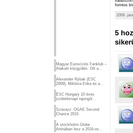
válasszon 
forintos b
2009. jan
5 ho
siker
Magyar Eurovíziós Fanklub –
Alakuló közgyűlés: Ott a
helyed!
Alexander Rybak (ESC
2009), Miklósa Erika és a
Virtuózok tehetségkutató
sztárjai a Margitszigeten
ESC Hungary 10 éves
születésnapi rajongói
találkozó
Szavazz: OGAE Second
Chance 2015
A stockholmi Globe
Arénában lesz a 2016-os