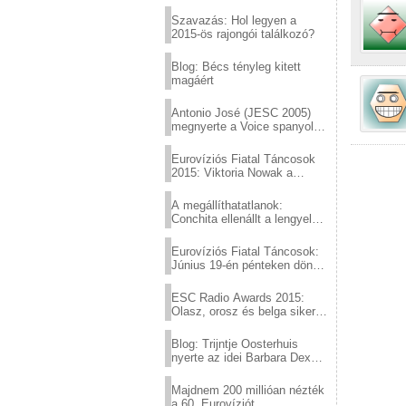
Eurovízió
Szavazás: Hol legyen a
2015-ös rajongói találkozó?
Blog: Bécs tényleg kitett
magáért
Antonio José (JESC 2005)
megnyerte a Voice spanyol
verzióját
Eurovíziós Fiatal Táncosok
2015: Viktoria Nowak a
győztes Lengyelországból
A megállíthatatlanok:
Conchita ellenállt a lengyel
konzervatív nyomásnak
Eurovíziós Fiatal Táncosok:
Június 19-én pénteken döntő
a sör fővárosából!
ESC Radio Awards 2015:
Olasz, orosz és belga siker,
a svédek kimaradtak
Blog: Trijntje Oosterhuis
nyerte az idei Barbara Dex
díjat
Majdnem 200 millióan nézték
a 60. Eurovíziót