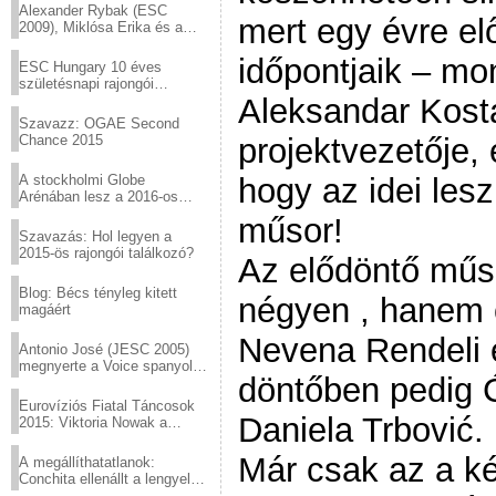
Alexander Rybak (ESC
mert egy évre el
2009), Miklósa Erika és a
Virtuózok tehetségkutató
sztárjai a Margitszigeten
időpontjaik – mo
ESC Hungary 10 éves
születésnapi rajongói
találkozó
Aleksandar Kost
Szavazz: OGAE Second
Chance 2015
projektvezetője,
A stockholmi Globe
hogy az idei lesz
Arénában lesz a 2016-os
Eurovízió
műsor!
Szavazás: Hol legyen a
2015-ös rajongói találkozó?
Az elődöntő műs
Blog: Bécs tényleg kitett
négyen , hanem 
magáért
Nevena Rendeli 
Antonio José (JESC 2005)
megnyerte a Voice spanyol
döntőben pedig Ću
verzióját
Eurovíziós Fiatal Táncosok
Daniela Trbović.
2015: Viktoria Nowak a
győztes Lengyelországból
Már csak az a ké
A megállíthatatlanok:
Conchita ellenállt a lengyel
konzervatív nyomásnak