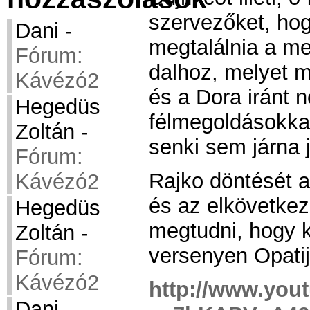
szervezőket, hog
Dani
-
megtalálnia a me
Fórum:
dalhoz, melyet m
Kávézó2
és a Dora iránt 
Hegedüs
félmegoldásokkal
Zoltán
-
senki sem járna j
Fórum:
Rajko döntését a
Kávézó2
és az elkövetke
Hegedüs
megtudni, hogy k
Zoltán
-
versenyen Opati
Fórum:
Kávézó2
http://www.you
Dani
-