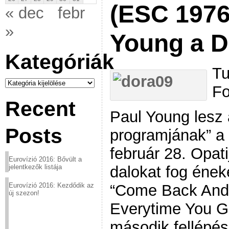
(ESC 1976
« dec
febr
»
Young a 
Kategóriák
Tu
Kategóriák
Fo
Recent
Paul Young lesz
Posts
programjának” a 
február 28. Opat
Eurovízió 2016: Bővült a
dalokat fog ének
jelentkezők listája
“Come Back And 
Eurovízió 2016: Kezdődik az
új szezon!
Everytime You G
második fellépé