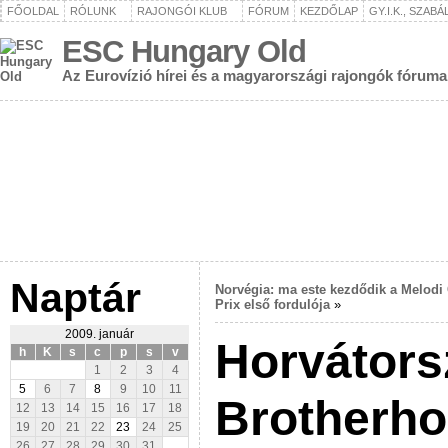
FŐOLDAL
RÓLUNK
RAJONGÓI KLUB
FÓRUM
KEZDŐLAP
GY.I.K., SZAB
ESC Hungary Old
Az Eurovízió hírei és a magyarországi rajongók fóruma
Naptár
Norvégia: ma este kezdődik a Melodi
Prix első fordulója
»
2009. január
Horvátors
h
K
s
c
p
s
v
1
2
3
4
5
6
7
8
9
10
11
Brotherho
12
13
14
15
16
17
18
19
20
21
22
23
24
25
26
27
28
29
30
31