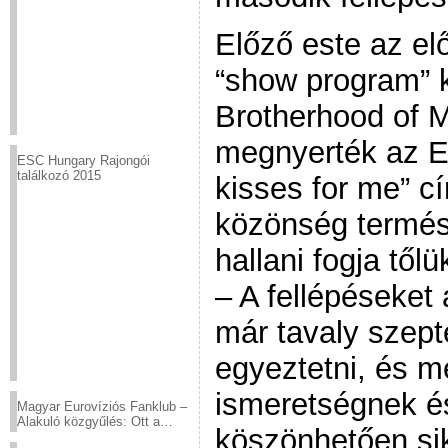
Előző este az el
“show program” k
Brotherhood of 
megnyerték az Eu
ESC Hungary Rajongói
találkozó 2015
kisses for me” c
közönség termész
hallani fogja tőlü
– A fellépéseket 
már tavaly szept
egyeztetni, és m
ismeretségnek é
Magyar Eurovíziós Fanklub –
Alakuló közgyűlés: Ott a
köszönhetően sik
helyed!