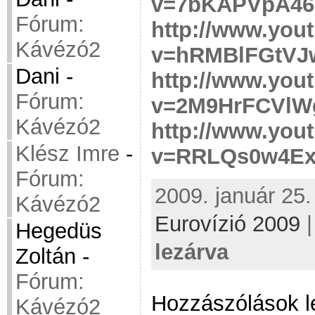
v=7bKAPVpA46o
Fórum:
http://www.you
Kávézó2
v=hRMBlFGtVJ
Dani
-
http://www.you
Fórum:
v=2M9HrFCVlW
Kávézó2
http://www.you
Klész Imre
-
v=RRLQs0w4ExY
Fórum:
2009. január 25.
Kávézó2
Eurovízió 2009
Hegedüs
lezárva
Zoltán
-
Fórum:
Hozzászólások l
Kávézó2