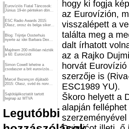
hogy ki fogja ké
Eurovíziós Fiatal Táncosok:
Június 19-én pénteken döntő
az Eurovízión, m
a sör fővárosából!
ESC Radio Awards 2015:
visszalépett a v
Olasz, orosz és belga siker,
a svédek kimaradtak
találta meg a me
Blog: Trijntje Oosterhuis
nyerte az idei Barbara Dex
dalt írhatott vol
díjat
Majdnem 200 millióan nézték
az a Rajko Dujmi
a 60. Eurovíziót
horvát Eurovízió
Simon Cowell lehetne a
csodaszer a brit eurovízós
kudarcok ellen
szerzője is (Ri
Marcel Bezençon díjátadó
2015: Olasz, svéd és norvég
ESC1989 YU).
győzelem
Sajtótájékoztatót tartott
Škoro helyett a
tegnap az MTVA
alapján felléphet
Legutóbbi
szerzeményével 
hozzászólások
Dujmićot illeti, ő