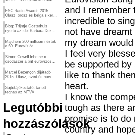
a sör fővárosából!
and I remember t
ESC Radio Awards 2015:
Olasz, orosz és belga siker,
incredible to sin
a svédek kimaradtak
Blog: Trijntje Oosterhuis
not have dreamt i
nyerte az idei Barbara Dex
díjat
my dream would 
Majdnem 200 millióan nézték
a 60. Eurovíziót
I feel very bles
Simon Cowell lehetne a
csodaszer a brit eurovízós
be supported by 
kudarcok ellen
Marcel Bezençon díjátadó
like to thank th
2015: Olasz, svéd és norvég
győzelem
heart.
Sajtótájékoztatót tartott
tegnap az MTVA
I know the compet
Legutóbbi
tough as there ar
promise is to do
hozzászólások
country and hope