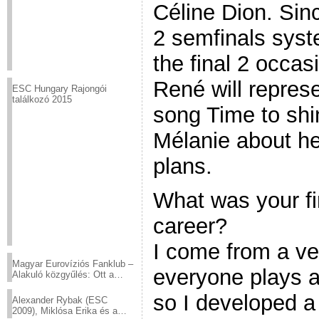
Céline Dion. Sinc
2 semfinals syst
the final 2 occas
René will represe
ESC Hungary Rajongói
találkozó 2015
song Time to shi
Mélanie about he
plans.
What was your fi
career?
I come from a ve
Magyar Eurovíziós Fanklub –
everyone plays a
Alakuló közgyűlés: Ott a
helyed!
so I developed a
Alexander Rybak (ESC
2009), Miklósa Erika és a