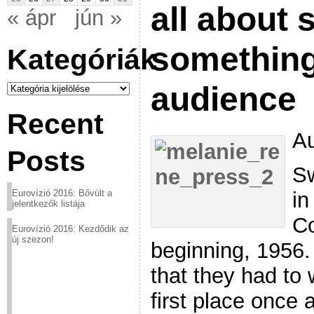
all about 
« ápr
jún »
something
Kategóriák
Kategóriák
audience
Recent
Au
Posts
Sw
in
Eurovízió 2016: Bővült a
jelentkezők listája
Co
Eurovízió 2016: Kezdődik az
új szezon!
beginning, 1956. 
that they had to 
first place once 