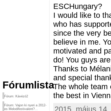
ESCHungary?
I would like to t
who has suppor
since the very be
believe in me. Y
motivated and pa
do! You guys ar
Thanks to Mélani
and special thank
Fórumlista
The whole team 
the best in Vienn
Fórum: Kávézó2
Fórum: Vajon ki nyeri a 2012-
2015. május 14. 
es Melodifestivalent?