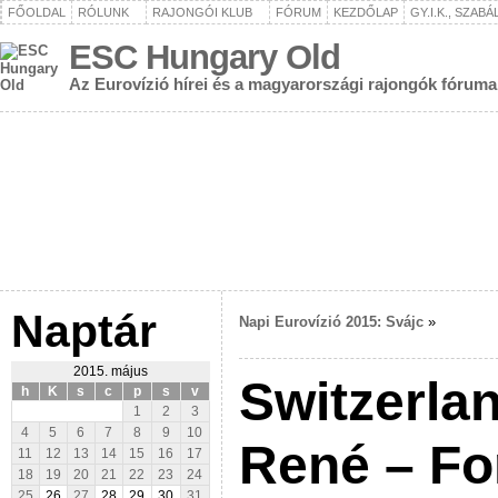
FŐOLDAL
RÓLUNK
RAJONGÓI KLUB
FÓRUM
KEZDŐLAP
GY.I.K., SZAB
ESC Hungary Old
Az Eurovízió hírei és a magyarországi rajongók fóruma
Naptár
Napi Eurovízió 2015: Svájc
»
2015. május
Switzerla
h
K
s
c
p
s
v
1
2
3
4
5
6
7
8
9
10
René – Fo
11
12
13
14
15
16
17
18
19
20
21
22
23
24
25
26
27
28
29
30
31