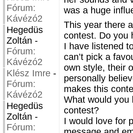
Fórum:
was a huge influ
Kávézó2
This year there 
Hegedüs
contest. Do you 
Zoltán
-
I have listened to
Fórum:
can’t pick a favou
Kávézó2
own style, their 
Klész Imre
-
personally believ
Fórum:
makes this contes
Kávézó2
What would you l
Hegedüs
contest?
Zoltán
-
I would love for
Fórum:
message and emo