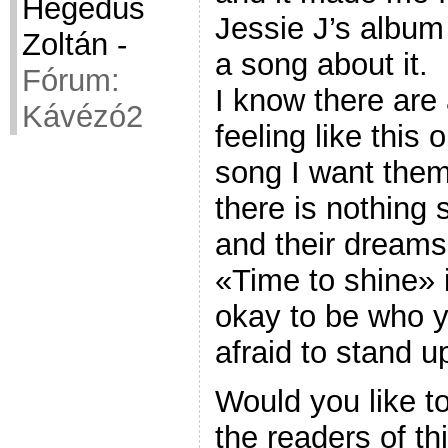
Hegedüs
Jessie J’s album
Zoltán
-
a song about it.
Fórum:
I know there are a
Kávézó2
feeling like this 
song I want them
there is nothing
and their dreams.
«Time to shine» i
okay to be who y
afraid to stand u
Would you like t
the readers of th