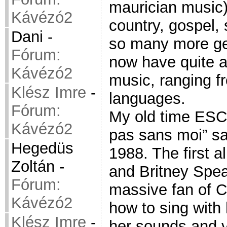
maurician music)
Kávézó2
country, gospel, 
Dani
-
so many more ge
Fórum:
now have quite an
Kávézó2
music, ranging fr
Klész Imre
-
languages.
Fórum:
My old time ESC 
Kávézó2
pas sans moi” sa
Hegedüs
1988. The first 
Zoltán
-
and Britney Spea
Fórum:
massive fan of C
Kávézó2
how to sing with 
Klész Imre
-
her sounds and 