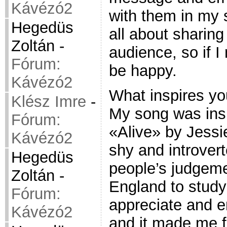
Kávézó2
with them in my 
Hegedüs
all about sharin
Zoltán
-
audience, so if I
Fórum:
be happy.
Kávézó2
What inspires y
Klész Imre
-
My song was ins
Fórum:
«Alive» by Jessie
Kávézó2
shy and introvert
Hegedüs
people’s judgeme
Zoltán
-
England to study 
Fórum:
appreciate and e
Kávézó2
and it made me fe