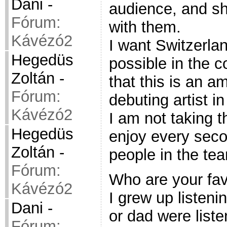
Dani
-
audience, and s
Fórum:
with them.
Kávézó2
I want Switzerlan
Hegedüs
possible in the c
Zoltán
-
that this is an 
Fórum:
debuting artist i
Kávézó2
I am not taking t
Hegedüs
enjoy every secon
Zoltán
-
people in the te
Fórum:
Who are your fav
Kávézó2
I grew up listen
Dani
-
or dad were liste
Fórum: