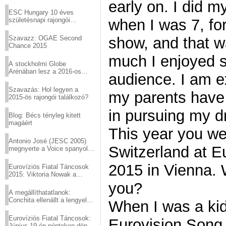
Virtuózok tehetségkutató
early on. I did m
sztárjai a Margitszigeten
ESC Hungary 10 éves
születésnapi rajongói
when I was 7, for
találkozó
Szavazz: OGAE Second
show, and that w
Chance 2015
much I enjoyed si
A stockholmi Globe
Arénában lesz a 2016-os
audience. I am e
Eurovízió
Szavazás: Hol legyen a
my parents have
2015-ös rajongói találkozó?
in pursuing my 
Blog: Bécs tényleg kitett
magáért
This year you we
Antonio José (JESC 2005)
Switzerland at E
megnyerte a Voice spanyol
verzióját
2015 in Vienna. 
Eurovíziós Fiatal Táncosok
2015: Viktoria Nowak a
győztes Lengyelországból
you?
A megállíthatatlanok:
Conchita ellenállt a lengyel
When I was a kid
konzervatív nyomásnak
Eurovíziós Fiatal Táncosok:
Eurovision Song
Június 19-én pénteken döntő