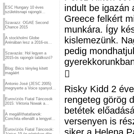
Virtuózok tehetségkutató
indult be igazán 
sztárjai a Margitszigeten
ESC Hungary 10 éves
születésnapi rajongói
Greece felkért m
találkozó
Szavazz: OGAE Second
munkára. Így kés
Chance 2015
kislemezünk. Na
A stockholmi Globe
Arénában lesz a 2016-os
Eurovízió
pedig mondhatju
Szavazás: Hol legyen a
2015-ös rajongói találkozó?
gyerekkorunkban 
Blog: Bécs tényleg kitett

magáért
Antonio José (JESC 2005)
Risky Kidd 2 éve
megnyerte a Voice spanyol
verzióját
rengeteg görög d
Eurovíziós Fiatal Táncosok
2015: Viktoria Nowak a
betétek előadásá
győztes Lengyelországból
A megállíthatatlanok:
versenyen is rés
Conchita ellenállt a lengyel
konzervatív nyomásnak
siker a Helena P
Eurovíziós Fiatal Táncosok:
Június 19-én pénteken döntő