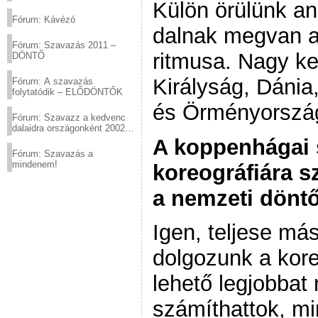
Külön örülünk a
(2012.03.10. 12:00-ig)
Fórum: Kávézó
dalnak megvan a 
Fórum: Szavazás 2011 –
ritmusa. Nagy k
DÖNTŐ
Királyság, Dánia
Fórum: A szavazás
folytatódik – ELŐDÖNTŐK
és Örményország
Fórum: Szavazz a kedvenc
dalaidra országonként 2002
és 2011 között!
A koppenhágai
Fórum: Szavazás a
mindenem!
koreográfiára s
a nemzeti döntő
Igen, teljese má
dolgozunk a kore
lehető legjobbat 
számíthattok, mi