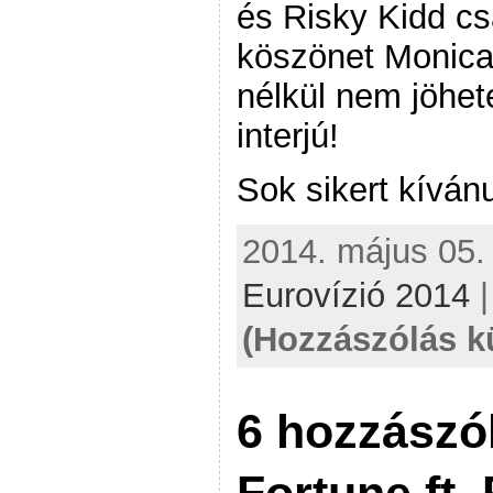
és Risky Kidd cs
köszönet Monica
nélkül nem jöhete
interjú!
Sok sikert kívá
2014. május 05. 
Eurovízió 2014
(Hozzászólás k
6 hozzászó
Fortune ft.