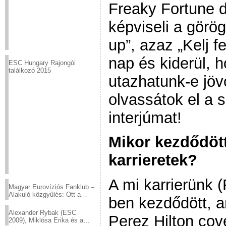
Freaky Fortune d
képviseli a görö
up”, azaz „Kelj f
nap és kiderül, 
ESC Hungary Rajongói
találkozó 2015
utazhatunk-e jöv
olvassátok el a 
interjúmat!
Mikor kezdődött
karrieretek?
A mi karrierünk 
Magyar Eurovíziós Fanklub –
Alakuló közgyűlés: Ott a
ben kezdődött, 
helyed!
Alexander Rybak (ESC
Perez Hilton cov
2009), Miklósa Erika és a