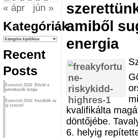
szerettünk
« ápr
jún »
amiből sug
Kategóriák
Kategóriák
energia
Recent
Sz
Posts
Gö
or
Eurovízió 2016: Bővült a
jelentkezők listája
mi
Eurovízió 2016: Kezdődik az
új szezon!
kvalifikálta magá
döntőjébe. Taval
6. helyig repítet