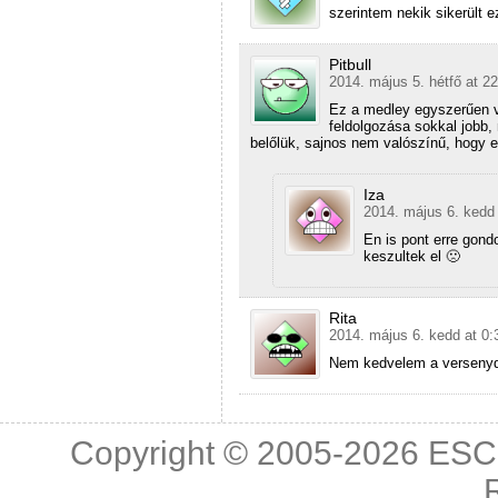
szerintem nekik sikerült ez
Pitbull
2014. május 5. hétfő at 2
Ez a medley egyszerűen v
feldolgozása sokkal jobb, 
belőlük, sajnos nem valószínű, hogy e
Iza
2014. május 6. kedd 
En is pont erre gond
keszultek el 🙁
Rita
2014. május 6. kedd at 0:
Nem kedvelem a versenyda
Copyright © 2005-2026
ESC