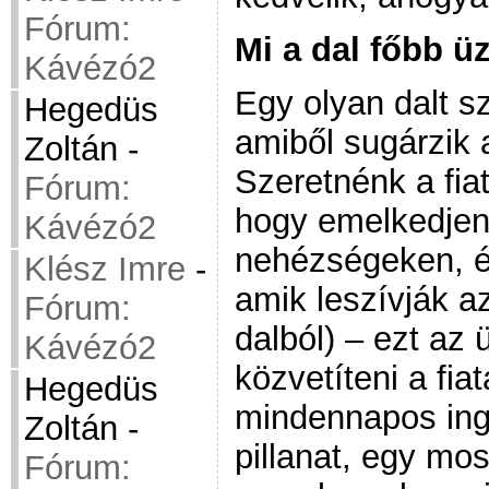
Fórum:
Mi a dal főbb ü
Kávézó2
Egy olyan dalt sz
Hegedüs
amiből sugárzik a
Zoltán
-
Szeretnénk a fiat
Fórum:
hogy emelkedjene
Kávézó2
nehézségeken, é
Klész Imre
-
amik leszívják az
Fórum:
dalból) – ezt az
Kávézó2
közvetíteni a fia
Hegedüs
mindennapos inge
Zoltán
-
pillanat, egy mos
Fórum: