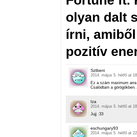
olyan dalt 
írni, amibő
pozitív ene
Sztbeni
2014. május 5. hétfő at 1
Ez a szám maximum arra j
Csalódtam a görögökben. 
Iza
2014. május 5. hétfő at 1
Jujj :33
eschungary93
2014. május 5. hétfő at 2