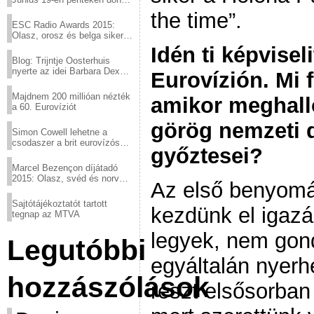
a sör fővárosából!
the time”.
ESC Radio Awards 2015:
Olasz, orosz és belga siker,
a svédek kimaradtak
Idén ti képvise
Blog: Trijntje Oosterhuis
nyerte az idei Barbara Dex
Eurovízión. Mi f
díjat
Majdnem 200 millióan nézték
amikor meghallo
a 60. Eurovíziót
görög nemzeti d
Simon Cowell lehetne a
csodaszer a brit eurovízós
győztesei?
kudarcok ellen
Marcel Bezençon díjátadó
2015: Olasz, svéd és norvég
Az első benyomá
győzelem
Sajtótájékoztatót tartott
kezdünk el igazá
tegnap az MTVA
legyek, nem gond
Legutóbbi
egyáltalán nyerh
hozzászólások
részt elsősorban