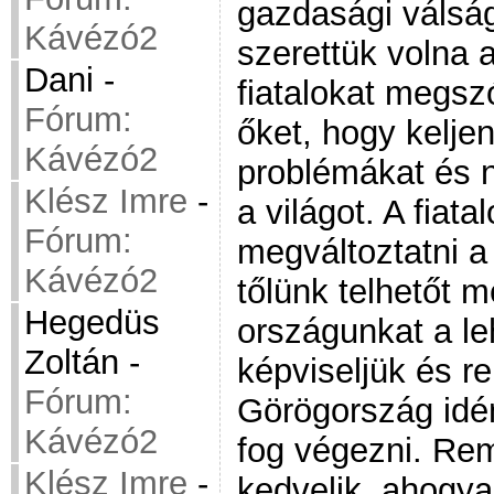
gazdasági válsá
Kávézó2
szerettük volna 
Dani
-
fiatalokat megszó
Fórum:
őket, hogy keljen
Kávézó2
problémákat és 
Klész Imre
-
a világot. A fiat
Fórum:
megváltoztatni a
Kávézó2
tőlünk telhetőt 
Hegedüs
országunkat a l
Zoltán
-
képviseljük és r
Fórum:
Görögország idén
Kávézó2
fog végezni. Rem
Klész Imre
-
kedvelik, ahogyan