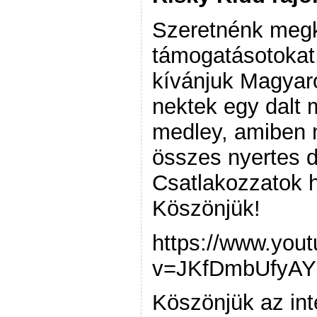
Szeretnénk meg
támogatásotokat,
kívánjuk Magyar
nektek egy dalt
medley, amiben m
összes nyertes d
Csatlakozzatok 
Köszönjük!
https://www.you
v=JKfDmbUfyAY
Köszönjük az int