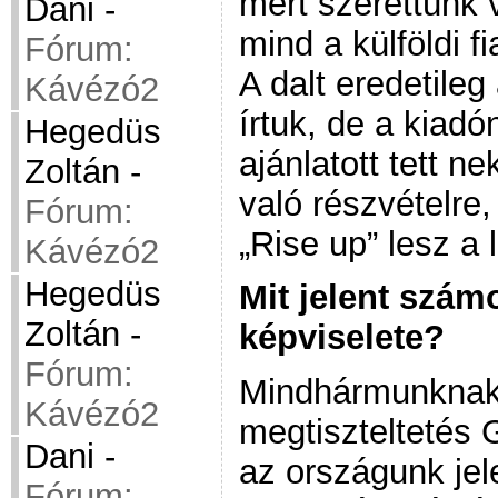
mert szerettünk 
Dani
-
mind a külföldi f
Fórum:
A dalt eredetile
Kávézó2
írtuk, de a kiad
Hegedüs
ajánlatott tett 
Zoltán
-
való részvételre,
Fórum:
„Rise up” lesz a 
Kávézó2
Hegedüs
Mit jelent szám
Zoltán
-
képviselete?
Fórum:
Mindhármunknak
Kávézó2
megtiszteltetés 
Dani
-
az országunk jel
Fórum: