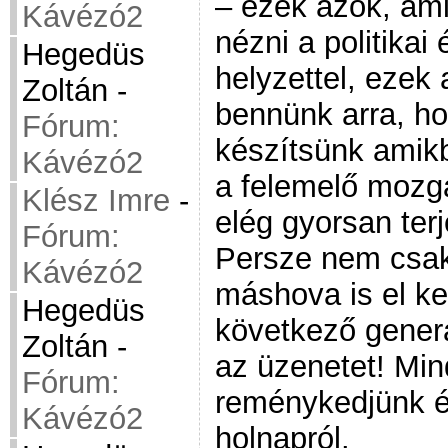
– ezek azok, am
Kávézó2
nézni a politikai
Hegedüs
helyzettel, ezek
Zoltán
-
bennünk arra, ho
Fórum:
készítsünk amik
Kávézó2
a felemelő mozg
Klész Imre
-
elég gyorsan ter
Fórum:
Persze nem csa
Kávézó2
máshova is el kel
Hegedüs
következő generá
Zoltán
-
az üzenetet! Mind
Fórum:
reménykedjünk é
Kávézó2
holnapról.