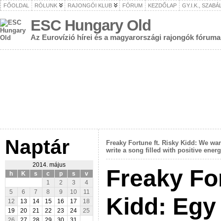
FŐOLDAL
RÓLUNK
RAJONGÓI KLUB
FÓRUM
KEZDŐLAP
GY.I.K., SZAB
ESC Hungary Old
Az Eurovízió hírei és a magyarországi rajongók fóruma
Naptár
Freaky Fortune ft. Risky Kidd: We wa
write a song filled with positive ener
2014. május
Freaky For
h
K
s
c
p
s
v
1
2
3
4
5
6
7
8
9
10
11
Kidd: Egy 
12
13
14
15
16
17
18
19
20
21
22
23
24
25
26
27
28
29
30
31