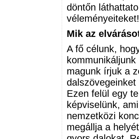
döntőn láthatta
véleményeiteket
Mik az elváráso
A fő célunk, hog
kommunikáljunk 
magunk írjuk a z
dalszövegeinket 
Ezen felül egy 
képviselünk, ami
nemzetközi konce
megállja a helyé
gyors dalokat. R