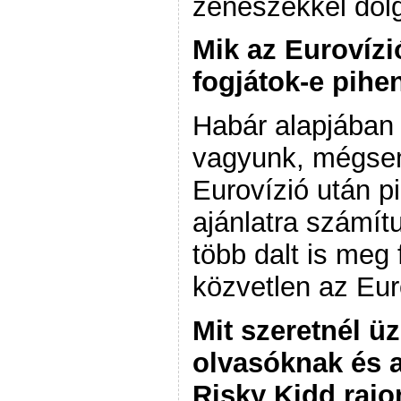
zenészekkel dol
Mik az Eurovízió
fogjátok-e pihe
Habár alapjában
vagyunk, mégse
Eurovízió után p
ajánlatra számítu
több dalt is meg 
közvetlen az Eur
Mit szeretnél ü
olvasóknak és a
Risky Kidd raj