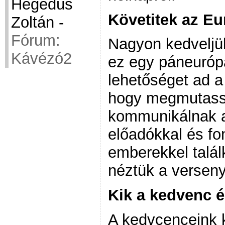
Hegedüs
Követitek az Eu
Zoltán
-
Fórum:
Nagyon kedveljük
Kávézó2
ez egy páneurópa
lehetőséget ad 
hogy megmutassá
kommunikálnak a
előadókkal és fon
emberekkel talál
néztük a versen
Kik a kedvenc 
A kedvcenceink k