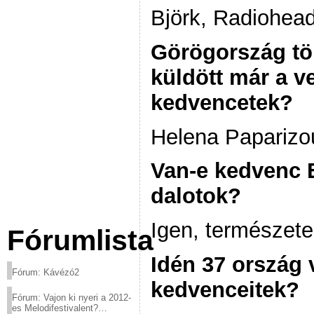
Björk, Radiohea
Görögország tö
küldött már a v
kedvencetek?
Helena Paparizou
Van-e kedvenc 
dalotok?
Igen, természete
Fórumlista
Idén 37 ország 
Fórum: Kávézó2
kedvenceitek?
Fórum: Vajon ki nyeri a 2012-
es Melodifestivalent?