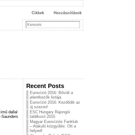
Cikkek
Hozzászólások
Recent Posts
Eurovízió 2016: Bővült a
jelentkezők listája
Eurovízió 2016: Kezdődik az
új szezon!
ímű dallal
ESC Hungary Rajongói
y-Saunders
találkozó 2015
Magyar Eurovíziós Fanklub
– Alakuló közgyűlés: Ott a
helyed!