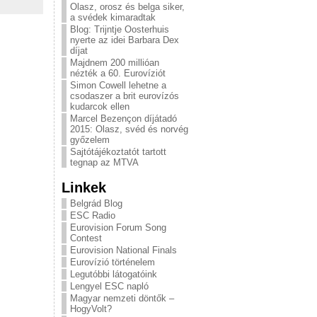
Olasz, orosz és belga siker,
a svédek kimaradtak
Blog: Trijntje Oosterhuis
nyerte az idei Barbara Dex
díjat
Majdnem 200 millióan
nézték a 60. Eurovíziót
Simon Cowell lehetne a
csodaszer a brit eurovízós
kudarcok ellen
Marcel Bezençon díjátadó
2015: Olasz, svéd és norvég
győzelem
Sajtótájékoztatót tartott
tegnap az MTVA
Linkek
Belgrád Blog
ESC Radio
Eurovision Forum Song
Contest
Eurovision National Finals
Eurovízió történelem
Legutóbbi látogatóink
Lengyel ESC napló
Magyar nemzeti döntők –
HogyVolt?