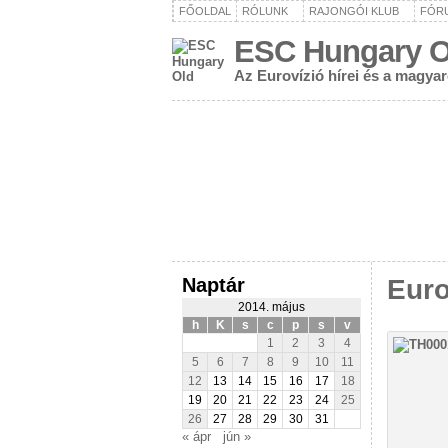
FŐOLDAL
RÓLUNK
RAJONGÓI KLUB
FÓR
ESC Hungary O
Az Eurovízió hírei és a magya
Naptár
Euro
2014. május
h
K
s
c
p
s
v
1
2
3
4
5
6
7
8
9
10
11
12
13
14
15
16
17
18
19
20
21
22
23
24
25
26
27
28
29
30
31
« ápr
jún »