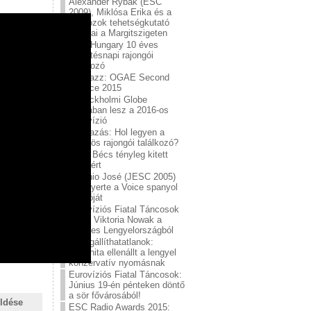
Alexander Rybak (ESC
2009), Miklósa Erika és a
Virtuózok tehetségkutató
sztárjai a Margitszigeten
ESC Hungary 10 éves
születésnapi rajongói
találkozó
Szavazz: OGAE Second
Chance 2015
A stockholmi Globe
Arénában lesz a 2016-os
Eurovízió
Szavazás: Hol legyen a
2015-ös rajongói találkozó?
Blog: Bécs tényleg kitett
magáért
Antonio José (JESC 2005)
megnyerte a Voice spanyol
verzióját
Eurovíziós Fiatal Táncosok
2015: Viktoria Nowak a
győztes Lengyelországból
A megállíthatatlanok:
Conchita ellenállt a lengyel
konzervatív nyomásnak
Eurovíziós Fiatal Táncosok:
Június 19-én pénteken döntő
a sör fővárosából!
ldése
ESC Radio Awards 2015: