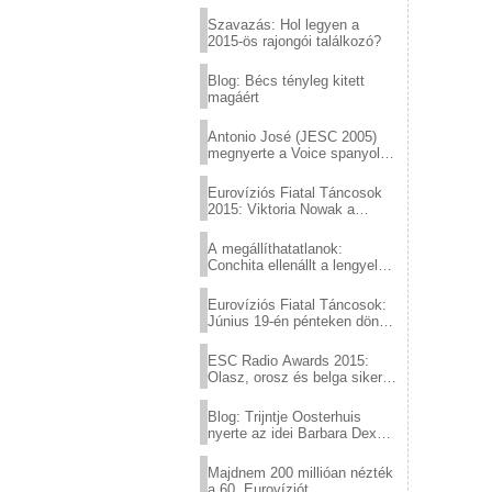
Eurovízió
Szavazás: Hol legyen a
2015-ös rajongói találkozó?
Blog: Bécs tényleg kitett
magáért
Antonio José (JESC 2005)
megnyerte a Voice spanyol
verzióját
Eurovíziós Fiatal Táncosok
2015: Viktoria Nowak a
győztes Lengyelországból
A megállíthatatlanok:
Conchita ellenállt a lengyel
konzervatív nyomásnak
Eurovíziós Fiatal Táncosok:
Június 19-én pénteken döntő
a sör fővárosából!
ESC Radio Awards 2015:
Olasz, orosz és belga siker,
a svédek kimaradtak
Blog: Trijntje Oosterhuis
nyerte az idei Barbara Dex
díjat
Majdnem 200 millióan nézték
a 60. Eurovíziót