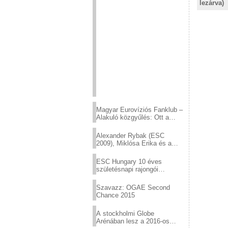
lezárva)
Magyar Eurovíziós Fanklub –
Alakuló közgyűlés: Ott a
helyed!
Alexander Rybak (ESC
2009), Miklósa Erika és a
Virtuózok tehetségkutató
sztárjai a Margitszigeten
ESC Hungary 10 éves
születésnapi rajongói
találkozó
Szavazz: OGAE Second
Chance 2015
A stockholmi Globe
Arénában lesz a 2016-os