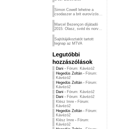
Simon Cowell lehetne a
csodaszer a brit eurovízós
kudarcok ellen
Marcel Bezençon díjátadó
2015: Olasz, svéd és norvég
győzelem
Sajtótájékoztatót tartott
tegnap az MTVA
Legutóbbi
hozzászólások
Dani
-
Fórum: Kávézó2
Hegedüs Zoltán
-
Fórum:
Kávézó2
Hegedüs Zoltán
-
Fórum:
Kávézó2
Dani
-
Fórum: Kávézó2
Dani
-
Fórum: Kávézó2
Klész Imre
-
Fórum:
Kávézó2
Hegedüs Zoltán
-
Fórum:
Kávézó2
Klész Imre
-
Fórum:
Kávézó2