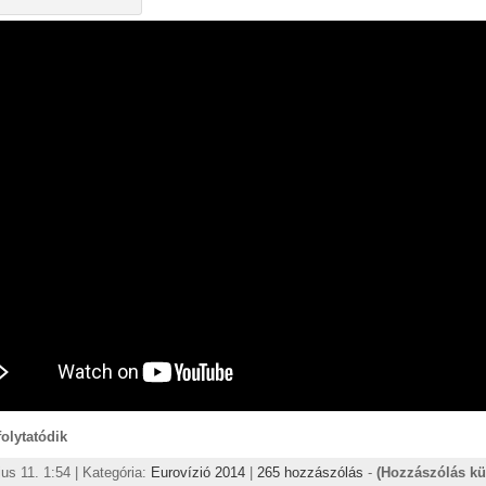
 folytatódik
us 11. 1:54 | Kategória:
Eurovízió 2014
|
265 hozzászólás
-
(Hozzászólás kü