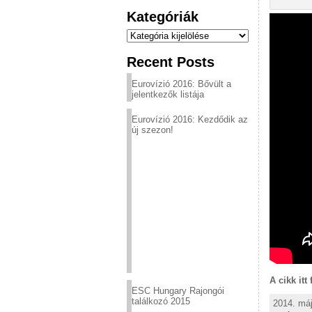
Kategóriák
Kategóriák
Recent Posts
Eurovízió 2016: Bővült a
jelentkezők listája
Eurovízió 2016: Kezdődik az
új szezon!
A cikk itt
ESC Hungary Rajongói
találkozó 2015
2014. máj