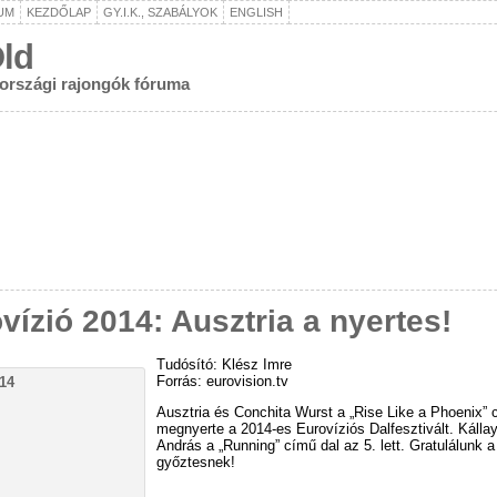
UM
KEZDŐLAP
GY.I.K., SZABÁLYOK
ENGLISH
ld
rországi rajongók fóruma
vízió 2014: Ausztria a nyertes!
Tudósító: Klész Imre
Forrás: eurovision.tv
Ausztria és Conchita Wurst a „Rise Like a Phoenix” c
megnyerte a 2014-es Eurovíziós Dalfesztivált. Kálla
András a „Running” című dal az 5. lett. Gratulálunk a
győztesnek!