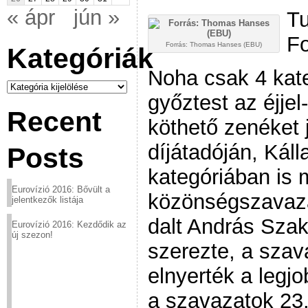
« ápr
jún »
Tu
Fo
Forrás: Thomas Hanses (EBU)
Kategóriák
Noha csak 4 kat
Kategóriák
győztest az éjje
Recent
köthető zenéket 
díjátadóján, Kál
Posts
kategóriában is 
Eurovízió 2016: Bővült a
közönségszavazá
jelentkezők listája
dalt András Szak
Eurovízió 2016: Kezdődik az
új szezon!
szerezte, a szav
elnyerték a legjo
a szavazatok 23.