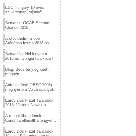
Virtuózok tehetségkutató
sztárjai a Margitszigeten
ESC Hungary 10 éves
születésnapi rajongói
találkozó
Szavazz: OGAE Second
Chance 2015
A stockholmi Globe
Arénában lesz a 2016-os
Eurovízió
Szavazás: Hol legyen a
2015-ös rajongói találkozó?
Blog: Bécs tényleg kitett
magáért
Antonio José (JESC 2005)
megnyerte a Voice spanyol
verzióját
Eurovíziós Fiatal Táncosok
2015: Viktoria Nowak a
győztes Lengyelországból
A megállíthatatlanok:
Conchita ellenállt a lengyel
konzervatív nyomásnak
Eurovíziós Fiatal Táncosok:
Június 19-én pénteken döntő