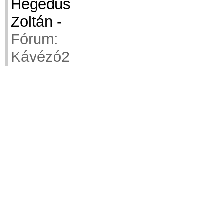
Hegedüs
Zoltán
-
Fórum:
Kávézó2