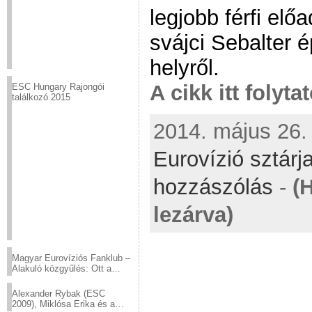
legjobb férfi elő
svájci Sebalter 
helyről.
A cikk itt folyta
ESC Hungary Rajongói
találkozó 2015
2014. május 26. 
Eurovízió sztárj
hozzászólás
-
(
lezárva)
Magyar Eurovíziós Fanklub –
Alakuló közgyűlés: Ott a
helyed!
Alexander Rybak (ESC
2009), Miklósa Erika és a