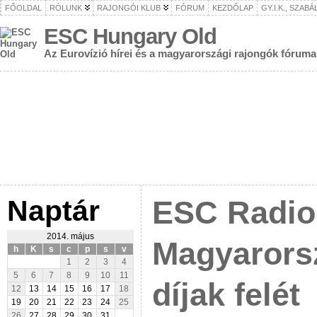
FŐOLDAL
RÓLUNK
RAJONGÓI KLUB
FÓRUM
KEZDŐLAP
GY.I.K., SZAB
ESC Hungary Old
Az Eurovízió hírei és a magyarországi rajongók fóruma
Naptár
ESC Radio
2014. május
Magyarorsz
h
K
s
c
p
s
v
1
2
3
4
5
6
7
8
9
10
11
díjak felét
12
13
14
15
16
17
18
19
20
21
22
23
24
25
26
27
28
29
30
31