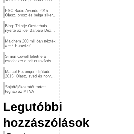
a sör fővárosából!
ESC Radio Awards 2015:
Olasz, orosz és belga siker,
a svédek kimaradtak
Blog: Trijntje Oosterhuis
nyerte az idei Barbara Dex
díjat
Majdnem 200 millióan nézték
a 60. Eurovíziót
Simon Cowell lehetne a
csodaszer a brit eurovízós
kudarcok ellen
Marcel Bezençon díjátadó
2015: Olasz, svéd és norvég
győzelem
Sajtótájékoztatót tartott
tegnap az MTVA
Legutóbbi
hozzászólások