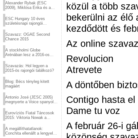
Alexander Rybak (ESC
közül a több sza
2009), Miklósa Erika és a
Virtuózok tehetségkutató
bekerülni az él
sztárjai a Margitszigeten
ESC Hungary 10 éves
születésnapi rajongói
kezdődött és febr
találkozó
Szavazz: OGAE Second
Chance 2015
Az online szavaz
A stockholmi Globe
Arénában lesz a 2016-os
Revolucion
Eurovízió
Szavazás: Hol legyen a
Atrevete
2015-ös rajongói találkozó?
Blog: Bécs tényleg kitett
A döntőben bizto
magáért
Contigo hasta el 
Antonio José (JESC 2005)
megnyerte a Voice spanyol
verzióját
Dame tu voz
Eurovíziós Fiatal Táncosok
2015: Viktoria Nowak a
győztes Lengyelországból
A február 26-i gá
A megállíthatatlanok:
Conchita ellenállt a lengyel
közönség szavaza
konzervatív nyomásnak