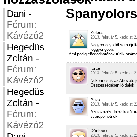
Spanyolor
Dani
-
Fórum:
Zolecs
Kávézó2
2013. február 5. kedd at 2
Hegedüs
Nagyon egyiktől sem ájult
leggyengébb.
Ami pedig elfogadhatónak tűnik számom
Zoltán
-
Fórum:
force
2013. február 5. kedd at 2
Kávézó2
Nekem csak az Atrevete jö
Összességében jó dalok, 
Hegedüs
Ariza
Zoltán
-
2013. február 5. kedd at 2
Fórum:
A szavazós dalok közül az 
szerepelhetnek.
Kávézó2
Dórikaxx
Dani
-
2013. február 5. kedd at 2