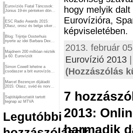
Eurovíziós Fiatal Táncosok:
hogy melyik dalt
Június 19-én pénteken döntő
a sör fővárosából!
Eurovízióra, Sp
ESC Radio Awards 2015:
Olasz, orosz és belga siker,
képviseletében.
a svédek kimaradtak
Blog: Trijntje Oosterhuis
nyerte az idei Barbara Dex
2013. február 05
díjat
Majdnem 200 millióan nézték
a 60. Eurovíziót
Eurovízió 2013
Simon Cowell lehetne a
(Hozzászólás k
csodaszer a brit eurovízós
kudarcok ellen
Marcel Bezençon díjátadó
2015: Olasz, svéd és norvég
győzelem
7 hozzászó
Sajtótájékoztatót tartott
tegnap az MTVA
2013: Onli
Legutóbbi
harmadik d
hozzászólások