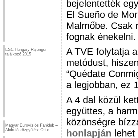
bejelentették eg
El Sueño de Morf
Malmőbe. Csak m
fognak énekelni.
A TVE folytatja a
ESC Hungary Rajongói
találkozó 2015
metódust, hisze
“Quédate Conmig
a legjobban, ez 1
A 4 dal közül ket
együttes, a harm
közönségre bízz
Magyar Eurovíziós Fanklub –
Alakuló közgyűlés: Ott a
honlapján
lehet 
helyed!