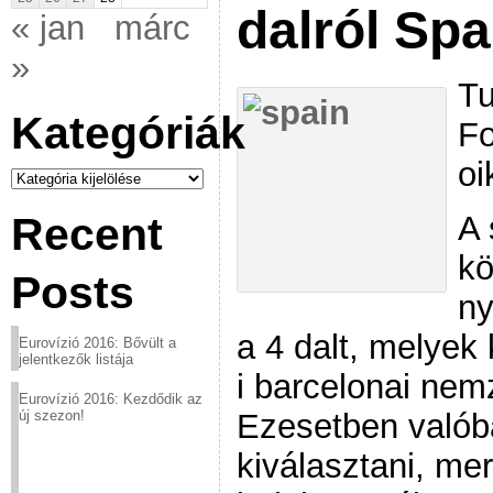
dalról Sp
« jan
márc
»
Tu
Kategóriák
Fo
oi
Kategóriák
A 
Recent
kö
Posts
ny
a 4 dalt, melyek 
Eurovízió 2016: Bővült a
jelentkezők listája
i barcelonai nemz
Eurovízió 2016: Kezdődik az
Ezesetben valóba
új szezon!
kiválasztani, me