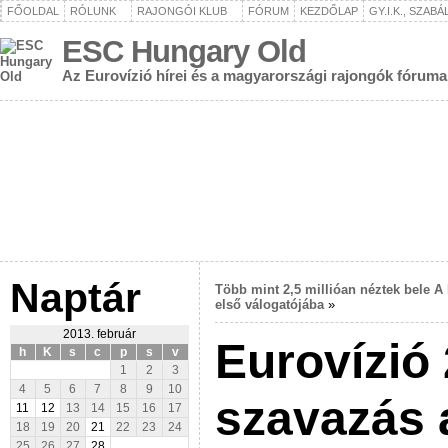
FŐOLDAL
RÓLUNK
RAJONGÓI KLUB
FÓRUM
KEZDŐLAP
GY.I.K., SZAB
ESC Hungary Old
Az Eurovízió hírei és a magyarországi rajongók fóruma
Naptár
Több mint 2,5 millióan néztek bele A
első válogatójába
»
2013. február
Eurovízió
h
K
s
c
p
s
v
1
2
3
4
5
6
7
8
9
10
szavazás 
11
12
13
14
15
16
17
18
19
20
21
22
23
24
25
26
27
28