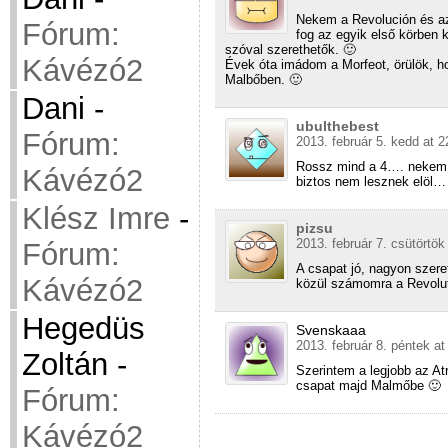
Nekem a Revolución és az 
Fórum:
fog az egyik első körben 
szóval szerethetők. 🙂
Kávézó2
Évek óta imádom a Morfeot, örülök, 
Malbőben. 🙂
Dani
-
ubulthebest
Fórum:
2013. február 5. kedd at 2
Rossz mind a 4…. nekem e
Kávézó2
biztos nem lesznek elöl…
Klész Imre
-
pizsu
2013. február 7. csütörtök
Fórum:
A csapat jó, nagyon szere
Kávézó2
közül számomra a Revolut
Hegedüs
Svenskaaa
2013. február 8. péntek at
Zoltán
-
Szerintem a legjobb az A
csapat majd Malmőbe 🙂
Fórum:
Kávézó2